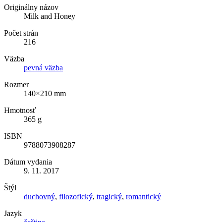
Originálny názov
Milk and Honey
Počet strán
216
Väzba
pevná väzba
Rozmer
140×210 mm
Hmotnosť
365 g
ISBN
9788073908287
Dátum vydania
9. 11. 2017
Štýl
duchovný
,
filozofický
,
tragický
,
romantický
Jazyk