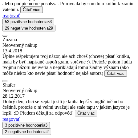
alebo podpiemerne posolsva. Prirovnala by som tuto knihu k zraniu
vatelinu.
Čítať viac
reagovať
53 pozitívne hodnotenia
53
29 negatívne hodnotenia
29
Zuzana
Neoverený nákup
13.4.2018
Úplne rešpektujem tvoj názor, ale ach chceš (chcete) písať kritiku,
mala by byť napísané aspoň gram. správne :). Pretože potom ľudia
tvojmu názoru neuveria a neprikladajú tomu žiadny význam (ako
môže niekto kto nevie písať hodnotiť nejaké autora)
Čítať viac
Shafer
Neoverený nákup
28.12.2017
Dobrý den, chci se zeptat jestli je kniha lepší v angličtině nebo
češtině, protože o ní velmi uvažuji ale stále tápu v jakém jazyce je
lepší. :D Předem děkuji za odpověď.
Čítať viac
reagovať
3 pozitívne hodnotenia
3
2 negatívne hodnotenia
2