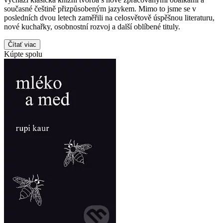
současné češtině přizpůsobeným jazykem. Mimo to jsme se v
posledních dvou letech zaměřili na celosvětově úspěšnou literaturu,
nové kuchařky, osobnostní rozvoj a další oblíbené tituly.
Čítať viac
Kúpte spolu