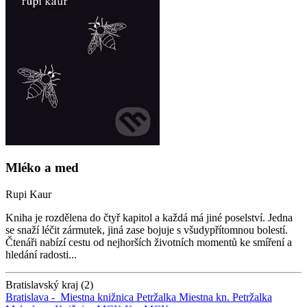
Mléko a med
Rupi Kaur
Kniha je rozdělena do čtyř kapitol a každá má jiné poselství. Jedna
se snaží léčit zármutek, jiná zase bojuje s všudypřítomnou bolestí.
Čtenáři nabízí cestu od nejhorších životních momentů ke smíření a
hledání radosti...
Bratislavský kraj (2)
Bratislava -
Miestna knižnica Petržalka
Miestna kn. Petržalka