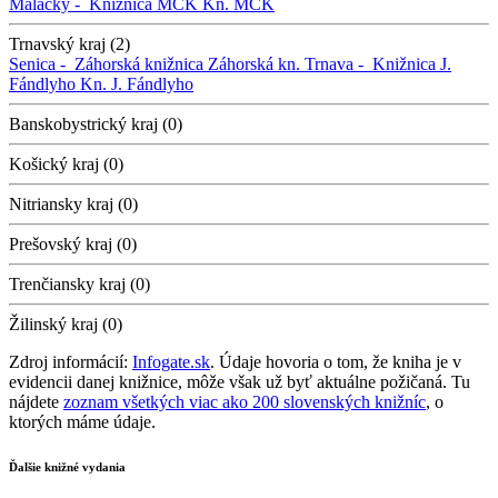
Malacky -
Knižnica MCK
Kn. MCK
Trnavský kraj (2)
Senica -
Záhorská knižnica
Záhorská kn.
Trnava -
Knižnica J.
Fándlyho
Kn. J. Fándlyho
Banskobystrický kraj (0)
Košický kraj (0)
Nitriansky kraj (0)
Prešovský kraj (0)
Trenčiansky kraj (0)
Žilinský kraj (0)
Zdroj informácií:
Infogate.sk
. Údaje hovoria o tom, že kniha je v
evidencii danej knižnice, môže však už byť aktuálne požičaná. Tu
nájdete
zoznam všetkých viac ako 200 slovenských knižníc
, o
ktorých máme údaje.
Ďalšie knižné vydania