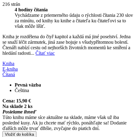
216 strán
4 hodiny čítania
Vychádzame z priemerného údaju o rýchlosti čítania 230 slov
za minútu, od knihy ku knihe a čitateľa ku čitateľovi sa to
však môže líšiť.
Kniha je rozdělena do čtyř kapitol a každá má jiné poselství. Jedna
se snaží léčit zármutek, jiná zase bojuje s všudypřítomnou bolestí.
Čtenáři nabízí cestu od nejhorších životních momentů ke smíření a
hledání radosti...
Čítať viac
Kniha
E-kniha
Čítaná
Pevná väzba
Čeština
Cena:
15,90 €
Na sklade 2 ks
Posielame ihneď
Túto knihu máme síce aktuálne na sklade, máme však už iba
posledné kusy. Ak ju chcete mať rýchlo, ponáhľajte sa! Dodanie
ďalších môže trvať dlhšie, zvyčajne do piatich dní.
Vložiť do košíka