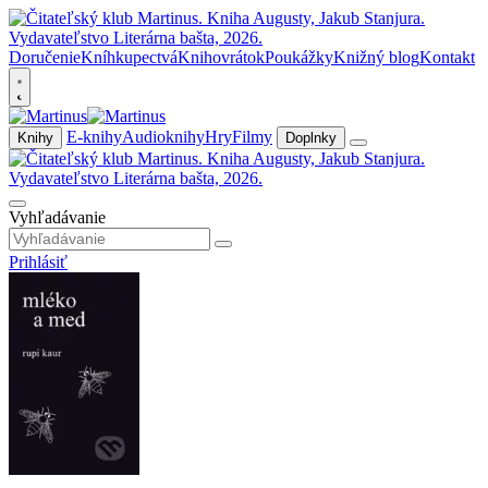
Doručenie
Kníhkupectvá
Knihovrátok
Poukážky
Knižný blog
Kontakt
E-knihy
Audioknihy
Hry
Filmy
Knihy
Doplnky
Vyhľadávanie
Prihlásiť