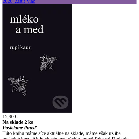
15,90 €
Na sklade 2 ks
Posielame ihneď
Túto knihu máme síce aktuálne na sklade, máme však už iba
posledné kusy. Ak ju chcete mať rýchlo, ponáhľajte sa! Dodanie