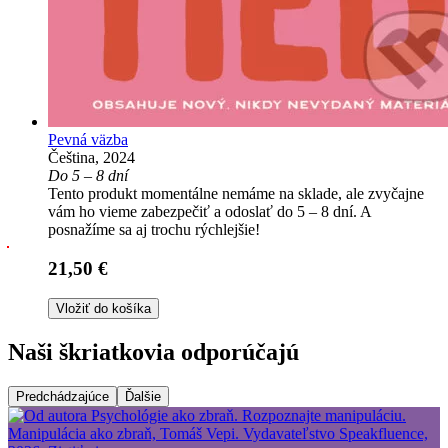
Pevná väzba
Čeština, 2024
Do 5 – 8 dní
Tento produkt momentálne nemáme na sklade, ale zvyčajne
vám ho vieme zabezpečiť a odoslať do 5 – 8 dní. A
posnažíme sa aj trochu rýchlejšie!
21,50 €
Vložiť do košíka
Naši škriatkovia odporúčajú
Predchádzajúce
Ďalšie