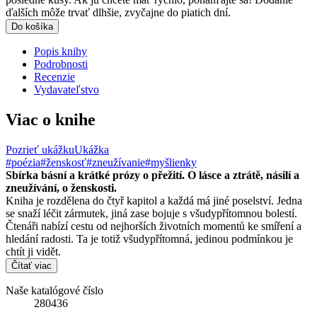
ďalších môže trvať dlhšie, zvyčajne do piatich dní.
Do košíka
Popis knihy
Podrobnosti
Recenzie
Vydavateľstvo
Viac o knihe
Pozrieť ukážku
Ukážka
#poézia
#ženskosť
#zneužívanie
#myšlienky
Sbírka básní a krátké prózy o přežití. O lásce a ztrátě, násilí a
zneužívání, o ženskosti.
Kniha je rozdělena do čtyř kapitol a každá má jiné poselství. Jedna
se snaží léčit zármutek, jiná zase bojuje s všudypřítomnou bolestí.
Čtenáři nabízí cestu od nejhorších životních momentů ke smíření a
hledání radosti. Ta je totiž všudypřítomná, jedinou podmínkou je
chtít ji vidět.
Čítať viac
Naše katalógové číslo
280436