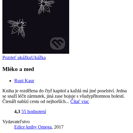
Pozrieť ukážku
Ukážka
Mléko a med
Rupi Kaur
Kniha je rozdělena do čtyř kapitol a každá má jiné poselství. Jedna
se snaží léčit zármutek, jiná zase bojuje s všudypřítomnou bolestí.
Čtenáři nabízí cestu od nejhorších...
Čítať viac
4,3
55 hodnotení
Vydavateľstvo
Edice knihy Omega
, 2017