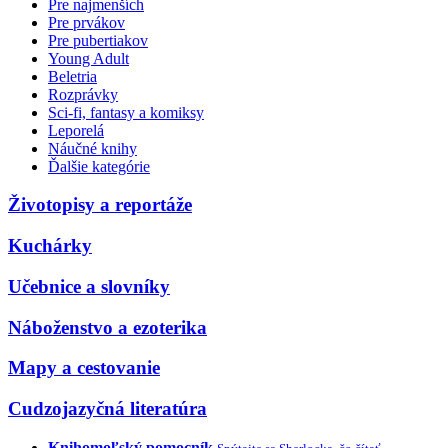
Pre najmenších
Pre prvákov
Pre pubertiakov
Young Adult
Beletria
Rozprávky
Sci-fi, fantasy a komiksy
Leporelá
Náučné knihy
Ďalšie kategórie
Životopisy a reportáže
Kuchárky
Učebnice a slovníky
Náboženstvo a ezoterika
Mapy a cestovanie
Cudzojazyčná literatúra
Knihomoľský pomocník