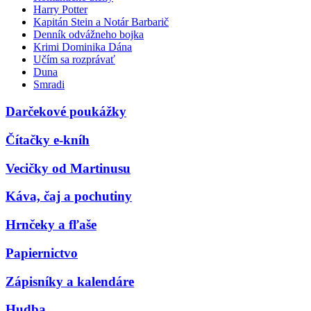
Harry Potter
Kapitán Stein a Notár Barbarič
Denník odvážneho bojka
Krimi Dominika Dána
Učím sa rozprávať
Duna
Smradi
Darčekové poukážky
Čítačky e-kníh
Vecičky od Martinusu
Káva, čaj a pochutiny
Hrnčeky a fľaše
Papiernictvo
Zápisníky a kalendáre
Hudba