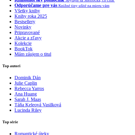
Spýtajte sa Sherlocka, čo čítať
Odporúčame pre vás
Knižné tipy ušité na mieru vám
Všetky knihy
Knihy roka 2025
Bestsellery
Novinky
Pripravované
Akcie a zľavy
Kolekcie
BookTok
Mám záujem o titul
Top autori
Dominik Dán
Julie Caplin
Rebecca Yarros
Ana Huang
Sarah J. Maas
Táňa Keleová Vasilková
Lucinda Riley
Top série
Romantické úteky