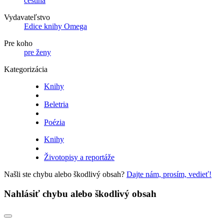
čeština
Vydavateľstvo
Edice knihy Omega
Pre koho
pre ženy
Kategorizácia
Knihy
Beletria
Poézia
Knihy
Životopisy a reportáže
Našli ste chybu alebo škodlivý obsah?
Dajte nám, prosím, vedieť!
Nahlásiť chybu alebo škodlivý obsah