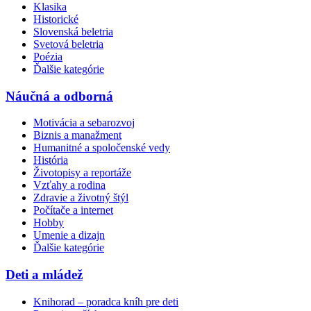
Klasika
Historické
Slovenská beletria
Svetová beletria
Poézia
Ďalšie kategórie
Náučná a odborná
Motivácia a sebarozvoj
Biznis a manažment
Humanitné a spoločenské vedy
História
Životopisy a reportáže
Vzťahy a rodina
Zdravie a životný štýl
Počítače a internet
Hobby
Umenie a dizajn
Ďalšie kategórie
Deti a mládež
Knihorad – poradca kníh pre deti