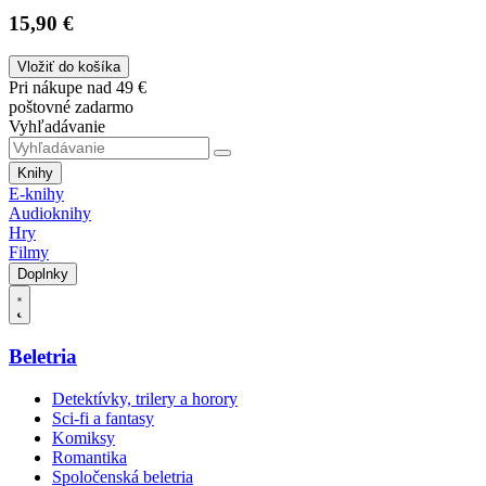
15,90 €
Vložiť do košíka
Pri nákupe nad 49 €
poštovné zadarmo
Vyhľadávanie
Knihy
E-knihy
Audioknihy
Hry
Filmy
Doplnky
Beletria
Detektívky, trilery a horory
Sci-fi a fantasy
Komiksy
Romantika
Spoločenská beletria