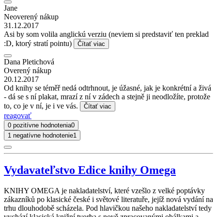
Jane
Neoverený nákup
31.12.2017
Asi by som volila anglickú verziu (neviem si predstaviť ten preklad
:D, ktorý stratí pointu)
Čítať viac
Dana Pletichová
Overený nákup
20.12.2017
Od knihy se téměř nedá odtrhnout, je úžasné, jak je konkrétní a živá
- dá se s ní plakat, mrazí z ní v zádech a stejně ji neodložíte, protože
to, co je v ní, je i ve vás.
Čítať viac
reagovať
0 pozitívne hodnotenia
0
1 negatívne hodnotenie
1
Vydavateľstvo Edice knihy Omega
KNIHY OMEGA je nakladatelství, které vzešlo z velké poptávky
zákazníků po klasické české i světové literatuře, jejíž nová vydání na
trhu dlouhodobě scházela. Pod hlavičkou našeho nakladatelství tedy
vychází klasická knižní tvorba s nově zpracovanými obálkami a