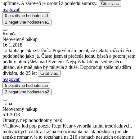
upřímně. A zároveň je osobní z pohledu autorky.
Čítať viac
reagovať
0 pozitívne hodnotenia
0
1 negatívne hodnotenie
1
Romča
Neoverený nákup
16.1.2018
Ta kniha je tak zvláštní... Poprvé mám pocit, že nekdo zažívá něco
podobného jako já. Často jsem si přečetla jednu báseň a potom jsem
hodiny přemýšlela nad životem. Nejspíš každému sedne něco
jiného, ale mně jako by mluvila z duše. Doporučuji spíše mladším
dívkám, do 25 let
Čítať viac
reagovať
5 pozitívne hodnotenia
5
2 negatívne hodnotenia
2
Tana
Neoverený nákup
5.1.2018
Otrasny, neplnohodnotny brak
Vlajkova lod pop poezie Rupi Kaur vytvorila knihu tretoriednych,
motivacnych citatov. Lacna emocionalita uz tak prislusna pre zle
zenske romany, je tu roztahana na 216 stranach nesucich priemerne