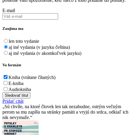
pošleme vám upozornenie, keď niečo z toho pridáme do ponuky.
E-mail
Zaujíma ma
len toto vydanie
aj iné vydania (v jazyku čeština)
aj iné vydania (v akomkoľvek jazyku)
Vo formáte
Kniha (vrátane čítaných)
E-kniha
Audiokniha
Sledovať titul
Pridať citát
Sú chvíle, na ktoré človek len tak nezabudne, ostrým večným
perom sa mu zapíšu na stránky pamäti a vryjú do srdca, odkiaľ ich
nik nevymaže.