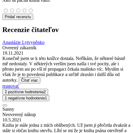
Ako sa páčila kniha vám?
Pridať recenziu
Recenzie čitateľov
Anastázie Lytvyněnko
Overený zákazník
19.11.2021
Konečně jsem se k této knížce dostala. Neříkám, že některé básně
mě nedostaly. V některých verším jsem našla i své pocity, ale i
přesto jsem asi po vší té propagaci čekala malinko víc. Myslím si
však že je to povedená publikace a určitě zkusím i další díla od
autorky.
Čítať viac
reagovať
2 pozitívne hodnotenia
2
1 negatívne hodnotenie
1
Sanny
Neoverený nákup
10.5.2021
Kniha je stále jedna z mích oblíbených. Už jsem ji přečetla dvakrát a
stále si občas knihu otevřu. Líbí se mi že je kniha psána otevřeně a