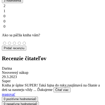
3 hodnotenia
2
1
0
0
0
Ako sa páčila kniha vám?
Pridať recenziu
Recenzie čitateľov
Darina
Neoverený nákup
29.3.2023
Super
Kniha je úplne SUPER! Taká fajna do ruky,zaujímavá na čítanie a
deti sa nasmeju vždy ... Ďakujeme
Čítať viac
reagovať
0 pozitívne hodnotenia
0
0 negatívne hodnotenia
0