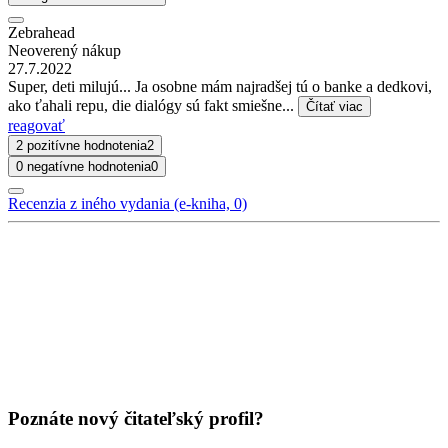
Zebrahead
Neoverený nákup
27.7.2022
Super, deti milujú... Ja osobne mám najradšej tú o banke a dedkovi,
ako ťahali repu, die dialógy sú fakt smiešne...
Čítať viac
reagovať
2 pozitívne hodnotenia
2
0 negatívne hodnotenia
0
Recenzia z iného vydania (e-kniha, 0)
Poznáte nový čitateľský profil?