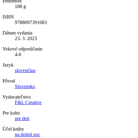
Hmotnosť
188 g
ISBN
9788097391683
Dátum vydania
23. 3. 2023
Vekové odporúčanie
4-6
Jazyk
slovenčina
Pôvod
Slovensko
Vydavateľstvo
F&L Creative
Pre koho
pre deti
Účel knihy
na dobrú noc