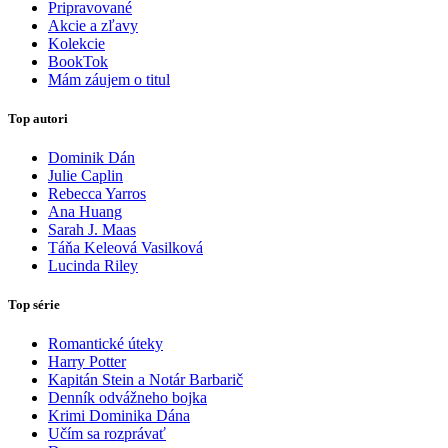
Pripravované
Akcie a zľavy
Kolekcie
BookTok
Mám záujem o titul
Top autori
Dominik Dán
Julie Caplin
Rebecca Yarros
Ana Huang
Sarah J. Maas
Táňa Keleová Vasilková
Lucinda Riley
Top série
Romantické úteky
Harry Potter
Kapitán Stein a Notár Barbarič
Denník odvážneho bojka
Krimi Dominika Dána
Učím sa rozprávať