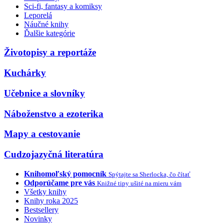
Sci-fi, fantasy a komiksy
Leporelá
Náučné knihy
Ďalšie kategórie
Životopisy a reportáže
Kuchárky
Učebnice a slovníky
Náboženstvo a ezoterika
Mapy a cestovanie
Cudzojazyčná literatúra
Knihomoľský pomocník
Spýtajte sa Sherlocka, čo čítať
Odporúčame pre vás
Knižné tipy ušité na mieru vám
Všetky knihy
Knihy roka 2025
Bestsellery
Novinky