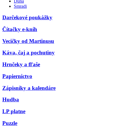
Duna
Smradi
Darčekové poukážky
Čítačky e-kníh
Vecičky od Martinusu
Káva, čaj a pochutiny
Hrnčeky a fľaše
Papiernictvo
Zápisníky a kalendáre
Hudba
LP platne
Puzzle