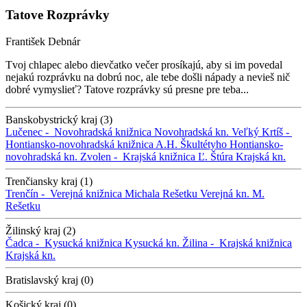
Tatove Rozprávky
František Debnár
Tvoj chlapec alebo dievčatko večer prosíkajú, aby si im povedal
nejakú rozprávku na dobrú noc, ale tebe došli nápady a nevieš nič
dobré vymyslieť? Tatove rozprávky sú presne pre teba...
Banskobystrický kraj (3)
Lučenec -
Novohradská knižnica
Novohradská kn.
Veľký Krtíš -
Hontiansko-novohradská knižnica A.H. Škultétyho
Hontiansko-
novohradská kn.
Zvolen -
Krajská knižnica Ľ. Štúra
Krajská kn.
Trenčiansky kraj (1)
Trenčín -
Verejná knižnica Michala Rešetku
Verejná kn. M.
Rešetku
Žilinský kraj (2)
Čadca -
Kysucká knižnica
Kysucká kn.
Žilina -
Krajská knižnica
Krajská kn.
Bratislavský kraj (0)
Košický kraj (0)