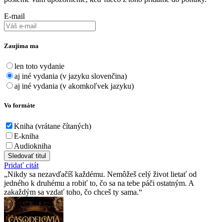
E-mail
Zaujíma ma
len toto vydanie
aj iné vydania (v jazyku slovenčina)
aj iné vydania (v akomkoľvek jazyku)
Vo formáte
Kniha (vrátane čítaných)
E-kniha
Audiokniha
Sledovať titul
Pridať citát
Nikdy sa nezavďačíš každému. Nemôžeš celý život lietať od
jedného k druhému a robiť to, čo sa na tebe páči ostatným. A
zakaždým sa vzdať toho, čo chceš ty sama.