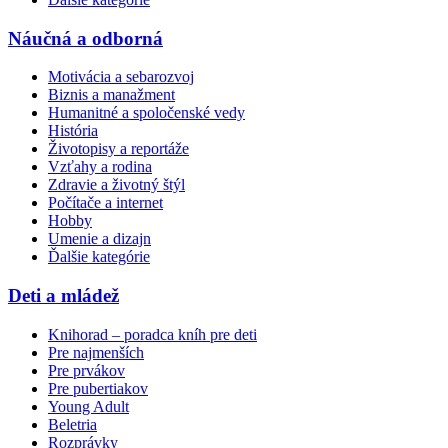
Náučná a odborná
Motivácia a sebarozvoj
Biznis a manažment
Humanitné a spoločenské vedy
História
Životopisy a reportáže
Vzťahy a rodina
Zdravie a životný štýl
Počítače a internet
Hobby
Umenie a dizajn
Ďalšie kategórie
Deti a mládež
Knihorad – poradca kníh pre deti
Pre najmenších
Pre prvákov
Pre pubertiakov
Young Adult
Beletria
Rozprávky