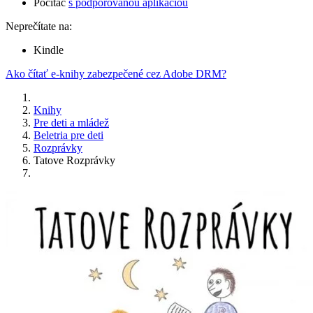
Počítač
s podporovanou aplikáciou
Neprečítate na:
Kindle
Ako čítať e-knihy zabezpečené cez Adobe DRM?
Knihy
Pre deti a mládež
Beletria pre deti
Rozprávky
Tatove Rozprávky