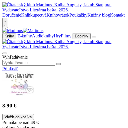
Doručenie
Kníhkupectvá
Knihovrátok
Poukážky
Knižný blog
Kontakt
E-knihy
Audioknihy
Hry
Filmy
Knihy
Doplnky
Vyhľadávanie
Prihlásiť
8,90 €
Vložiť do košíka
Pri nákupe nad 49 €
poštovné zadarmo