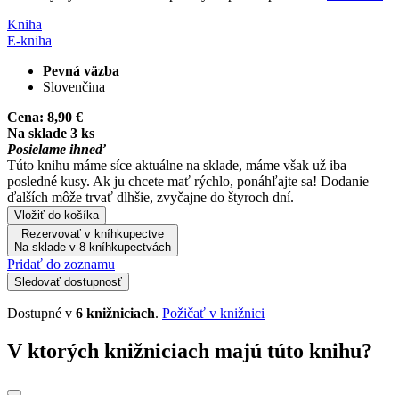
Kniha
E-kniha
Pevná väzba
Slovenčina
Cena:
8,90 €
Na sklade 3 ks
Posielame ihneď
Túto knihu máme síce aktuálne na sklade, máme však už iba
posledné kusy. Ak ju chcete mať rýchlo, ponáhľajte sa! Dodanie
ďalších môže trvať dlhšie, zvyčajne do štyroch dní.
Vložiť do košíka
Rezervovať v kníhkupectve
Na sklade v 8 kníhkupectvách
Pridať do zoznamu
Sledovať dostupnosť
Dostupné v
6 knižniciach
.
Požičať v knižnici
V ktorých knižniciach majú túto knihu?