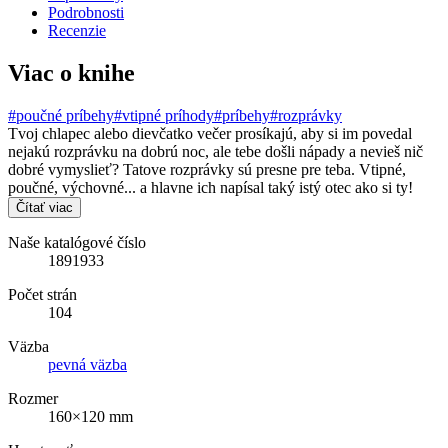
Podrobnosti
Recenzie
Viac o knihe
#poučné príbehy
#vtipné príhody
#príbehy
#rozprávky
Tvoj chlapec alebo dievčatko večer prosíkajú, aby si im povedal
nejakú rozprávku na dobrú noc, ale tebe došli nápady a nevieš nič
dobré vymyslieť? Tatove rozprávky sú presne pre teba. Vtipné,
poučné, výchovné... a hlavne ich napísal taký istý otec ako si ty!
Čítať viac
Naše katalógové číslo
1891933
Počet strán
104
Väzba
pevná väzba
Rozmer
160×120 mm