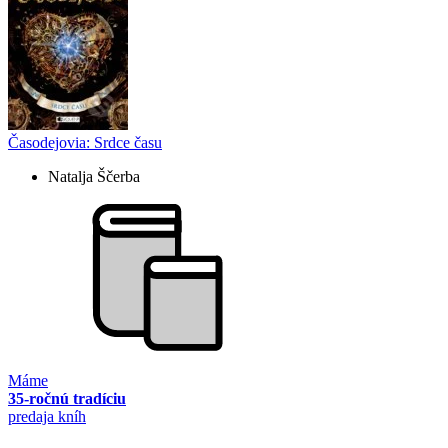
Časodejovia: Srdce času
Natalja Ščerba
Máme
35-ročnú tradíciu
predaja kníh