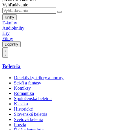
Vyhľadávanie
Knihy
E-knihy
Audioknihy
Hry
Filmy
Doplnky
Beletria
Detektívky, trilery a horory
Sci-fi a fantasy
Komiksy
Romantika
Spoločenská beletria
Klasika
Historické
Slovenská beletria
Svetová beletria
Poézia
Ďalšie kategórie