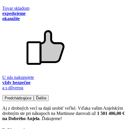
Tovar skladom
expedujeme
okamžite
U nás nakupujete
vždy bezpečne
a s dôverou
Predchádzajúce
Ďalšie
Aj z drobných vecí sa dajú urobiť veľké. Vďaka vašim Anjelským
drobným ste pri nákupoch na Martinuse darovali už
1 501 406,00 €
na Dobrého Anjela
. Ďakujeme!