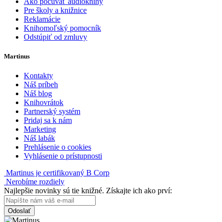
Ako počúvať audioknihy
Pre školy a knižnice
Reklamácie
Knihomoľský pomocník
Odstúpiť od zmluvy
Martinus
Kontakty
Náš príbeh
Náš blog
Knihovrátok
Partnerský systém
Pridaj sa k nám
Marketing
Náš labák
Prehlásenie o cookies
Vyhlásenie o prístupnosti
Martinus je certifikovaný B Corp
Nerobíme rozdiely
Najlepšie novinky sú tie knižné. Získajte ich ako prví:
Odoslať