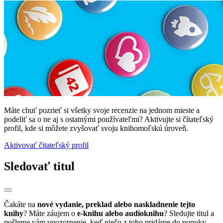
Máte chuť pozrieť si všetky svoje recenzie na jednom mieste a
podeliť sa o ne aj s ostatnými používateľmi? Aktivujte si čítateľský
profil, kde si môžete zvyšovať svoju knihomoľskú úroveň.
Aktivovať čitateľský profil
Sledovať titul
Čakáte na
nové vydanie, preklad alebo naskladnenie tejto
knihy
? Máte záujem o
e-knihu alebo audioknihu
? Sledujte titul a
pošleme vám upozornenie, keď niečo z toho pridáme do ponuky.