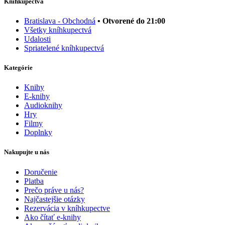
Kníhkupectvá
Bratislava - Obchodná
• Otvorené do 21:00
Všetky kníhkupectvá
Udalosti
Spriatelené kníhkupectvá
Kategórie
Knihy
E-knihy
Audioknihy
Hry
Filmy
Doplnky
Nakupujte u nás
Doručenie
Platba
Prečo práve u nás?
Najčastejšie otázky
Rezervácia v kníhkupectve
Ako čítať e-knihy