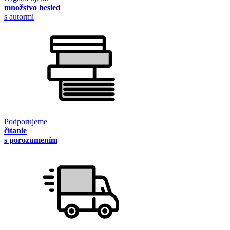
množstvo besied
s autormi
Podporujeme
čítanie
s porozumením