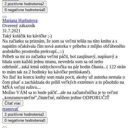
2 pozitívne hodnotenia
2
0 negatívne hodnotenia
0
Mariana Harbutova
Overený zákazník
31.7.2021
Taký koláčik ku kávičke ;-)
Na začiatku sa priznám, že som sa veľmi tešila na túto knihu a s
napätím očakávala čím nová autorka v príbehu z môjho obľúbeného
arabského prostredia prekvapí...:-)
Príbeh sa mi zo začiatku veľmi páčil, bol zaujímavý, napínavý a
hltala som každú jednu stranu, nevedela som sa od neho
odtrhnúť...taká letná oddychovočka na pár hodin čítania...( 122 strán
to mám tak za 2 hodinky ku kávičke prelúskané).
No žiaľ ku koncu knihy som mala pocit, akoby už autorka nemala o
čom písať a zachádzala do príliš veľkých extrémov a to pôsobilo na
MŇA veľmi rušivo...
Možno VÁM sa to bude páčiť...ale na začiatočníčku je to veľmi
,,konzumovateľné",čitateľné, môžem jedine ODPORUČIŤ
Čítať viac
reagovať
2 pozitívne hodnotenia
2
0 negatívne hodnotenia
0