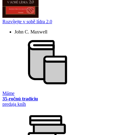
Rozvíjejte v sobě lídra 2.0
John C. Maxwell
Máme
35-ročnú tradíciu
predaja kníh