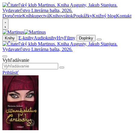
Doručenie
Kníhkupectvá
Knihovrátok
Poukážky
Knižný blog
Kontakt
E-knihy
Audioknihy
Hry
Filmy
Knihy
Doplnky
Vyhľadávanie
Prihlásiť