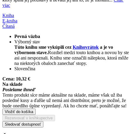
viac
Kniha
E-kniha
Čítaná
Pevná väzba
Výborný stav
Túto knihu sme vykúpili cez
Knihovrátok
a je vo
výbornom stave.
Rozdiel medzi touto knihou a novou by ste
asi ani nespoznali. Knihu sme označili nálepkou, ktorá môže
na niektorých obaloch zanechať stopy.
Slovenčina
Cena:
10,32 €
Na sklade
Posielame ihneď
Tento produkt síce máme aktuálne na sklade, máme však už iba
posledné kusy a ďalšie už nemá ani distribútor, preto je možné, že
bude onedlho úplne vypredaný. Ak ho chcete mať, ponáhľajte sa!
Vložiť do košíka
Rezervovať v kníhkupectve
Sledovať dostupnosť