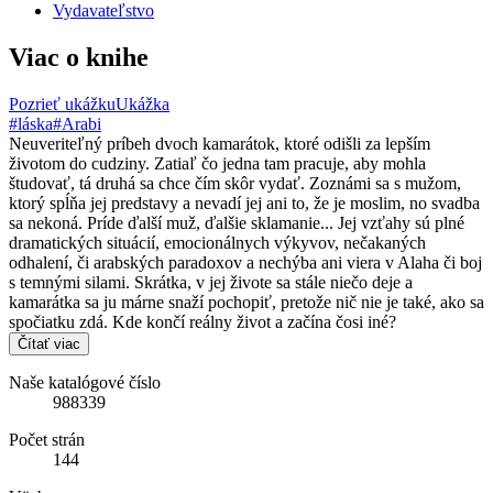
Vydavateľstvo
Viac o knihe
Pozrieť ukážku
Ukážka
#láska
#Arabi
Neuveriteľný príbeh dvoch kamarátok, ktoré odišli za lepším
životom do cudziny. Zatiaľ čo jedna tam pracuje, aby mohla
študovať, tá druhá sa chce čím skôr vydať. Zoznámi sa s mužom,
ktorý spĺňa jej predstavy a nevadí jej ani to, že je moslim, no svadba
sa nekoná. Príde ďalší muž, ďalšie sklamanie... Jej vzťahy sú plné
dramatických situácií, emocionálnych výkyvov, nečakaných
odhalení, či arabských paradoxov a nechýba ani viera v Alaha či boj
s temnými silami. Skrátka, v jej živote sa stále niečo deje a
kamarátka sa ju márne snaží pochopiť, pretože nič nie je také, ako sa
spočiatku zdá. Kde končí reálny život a začína čosi iné?
Čítať viac
Naše katalógové číslo
988339
Počet strán
144