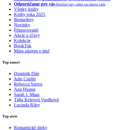
Odporúčame pre vás
Knižné tipy ušité na mieru vám
Všetky knihy
Knihy roka 2025
Bestsellery
Novinky
Pripravované
Akcie a zľavy
Kolekcie
BookTok
Mám záujem o titul
Top autori
Dominik Dán
Julie Caplin
Rebecca Yarros
Ana Huang
Sarah J. Maas
Táňa Keleová Vasilková
Lucinda Riley
Top série
Romantické úteky