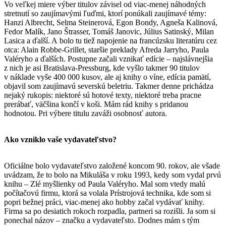
Vo veľkej miere výber titulov závisel od viac-menej náhodných
stretnutí so zaujímavými ľuďmi, ktorí ponúkali zaujímavé témy:
Hanzi Albrecht, Selma Steinerová, Egon Bondy, Agneša Kalinová,
Fedor Malík, Jano Štrasser, Tomáš Janovic, Július Satinský, Milan
Lasica a ďalší. A bolo tu tiež napojenie na francúzsku literatúru cez
otca: Alain Robbe-Grillet, staršie preklady Afreda Jarryho, Paula
Valéryho a ďalších. Postupne začali vznikať edície – najslávnejšia
z nich je asi Bratislava-Pressburg, kde vyšlo takmer 90 titulov
v náklade vyše 400 000 kusov, ale aj knihy o víne, edícia pamätí,
objavil som zaujímavú severskú beletriu. Takmer denne prichádza
nejaký rukopis: niektoré sú hotové texty, niektoré treba pracne
prerábať, väčšina končí v koši. Mám rád knihy s pridanou
hodnotou. Pri výbere titulu zaváži osobnosť autora.
Ako vzniklo vaše vydavateľstvo?
Oficiálne bolo vydavateľstvo založené koncom 90. rokov, ale všade
uvádzam, že to bolo na Mikuláša v roku 1993, kedy som vydal prvú
knihu – Zlé myšlienky od Paula Valéryho. Mal som vtedy malú
počítačovú firmu, ktorá sa volala Prístrojová technika, kde som si
popri bežnej práci, viac-menej ako hobby začal vydávať knihy.
Firma sa po desiatich rokoch rozpadla, partneri sa rozišli. Ja som si
ponechal názov – značku a vydavateľsto. Dodnes mám s tým