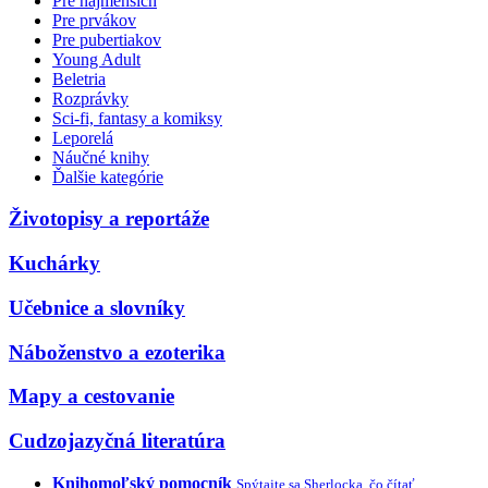
Pre najmenších
Pre prvákov
Pre pubertiakov
Young Adult
Beletria
Rozprávky
Sci-fi, fantasy a komiksy
Leporelá
Náučné knihy
Ďalšie kategórie
Životopisy a reportáže
Kuchárky
Učebnice a slovníky
Náboženstvo a ezoterika
Mapy a cestovanie
Cudzojazyčná literatúra
Knihomoľský pomocník
Spýtajte sa Sherlocka, čo čítať