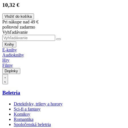
10,32 €
Vložiť do košíka
Pri nákupe nad 49 €
poštovné zadarmo
Vyhľadávanie
Knihy
E-knihy
Audioknihy
Hry
Filmy
Doplnky
Beletria
Detektívky, trilery a horory
Sci-fi a fantasy
Komiksy
Romantika
Spoločenská beletria