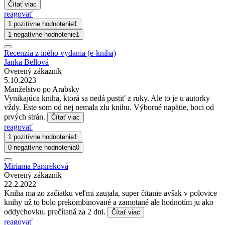
Čítať viac
reagovať
1 pozitívne hodnotenie
1
1 negatívne hodnotenie
1
Recenzia z iného vydania (e-kniha)
Janka Bellová
Overený zákazník
5.10.2023
Manželstvo po Arabsky
Vynikajúca kniha, ktorá sa nedá pustiť z ruky. Ale to je u autorky
vždy. Este som od nej nemala zlu knihu. Výborné napätie, hoci od
prvých strán.
Čítať viac
reagovať
1 pozitívne hodnotenie
1
0 negatívne hodnotenia
0
Miriama Papireková
Overený zákazník
22.2.2022
Kniha ma zo začiatku veľmi zaujala, super čítanie avšak v polovice
knihy už to bolo prekombinované a zamotané ale hodnotím ju ako
oddychovku. prečítaná za 2 dni.
Čítať viac
reagovať