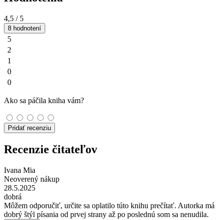
4,5
/ 5
8 hodnotení
5
2
1
0
0
Ako sa páčila kniha vám?
Pridať recenziu
Recenzie čitateľov
Ivana Mia
Neoverený nákup
28.5.2025
dobrá
Môžem odporučiť, určite sa oplatilo túto knihu prečítať. Autorka má
dobrý štýl písania od prvej strany až po poslednú som sa nenudila.