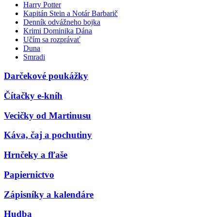
Harry Potter
Kapitán Stein a Notár Barbarič
Denník odvážneho bojka
Krimi Dominika Dána
Učím sa rozprávať
Duna
Smradi
Darčekové poukážky
Čítačky e-kníh
Vecičky od Martinusu
Káva, čaj a pochutiny
Hrnčeky a fľaše
Papiernictvo
Zápisníky a kalendáre
Hudba