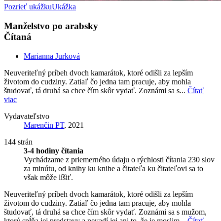
Pozrieť ukážku
Ukážka
Manželstvo po arabsky
Čítaná
Marianna Jurková
Neuveriteľný príbeh dvoch kamarátok, ktoré odišli za lepším
životom do cudziny. Zatiaľ čo jedna tam pracuje, aby mohla
študovať, tá druhá sa chce čím skôr vydať. Zoznámi sa s...
Čítať
viac
Vydavateľstvo
Marenčin PT
, 2021
144 strán
3-4 hodiny čítania
Vychádzame z priemerného údaju o rýchlosti čítania 230 slov
za minútu, od knihy ku knihe a čitateľa ku čitateľovi sa to
však môže líšiť.
Neuveriteľný príbeh dvoch kamarátok, ktoré odišli za lepším
životom do cudziny. Zatiaľ čo jedna tam pracuje, aby mohla
študovať, tá druhá sa chce čím skôr vydať. Zoznámi sa s mužom,
ktorý spĺňa jej predstavy a nevadí jej ani to, že je moslim...
Čítať