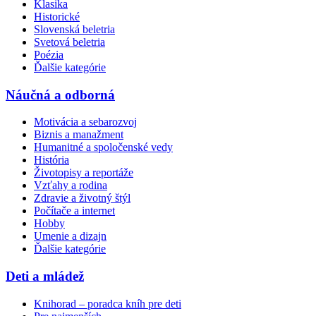
Klasika
Historické
Slovenská beletria
Svetová beletria
Poézia
Ďalšie kategórie
Náučná a odborná
Motivácia a sebarozvoj
Biznis a manažment
Humanitné a spoločenské vedy
História
Životopisy a reportáže
Vzťahy a rodina
Zdravie a životný štýl
Počítače a internet
Hobby
Umenie a dizajn
Ďalšie kategórie
Deti a mládež
Knihorad – poradca kníh pre deti