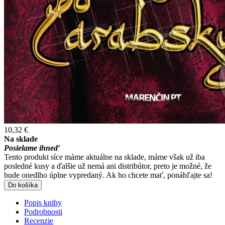
10,32 €
Na sklade
Posielame ihneď
Tento produkt síce máme aktuálne na sklade, máme však už iba
posledné kusy a ďalšie už nemá ani distribútor, preto je možné, že
bude onedlho úplne vypredaný. Ak ho chcete mať, ponáhľajte sa!
Do košíka
Popis knihy
Podrobnosti
Recenzie