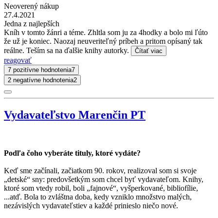
Neoverený nákup
27.4.2021
Jedna z najlepších
Kníh v tomto žánri a téme. Zhltla som ju za 4hodky a bolo mi ľúto
že už je koniec. Naozaj neuveriteľný príbeh a pritom opísaný tak
reálne. Teším sa na ďalšie knihy autorky.
Čítať viac
reagovať
7 pozitívne hodnotenia
7
2 negatívne hodnotenia
2
Vydavateľstvo Marenčin PT
Podľa čoho vyberáte tituly, ktoré vydáte?
Keď sme začínali, začiatkom 90. rokov, realizoval som si svoje
„detské“ sny: predovšetkým som chcel byť vydavateľom. Knihy,
ktoré som vtedy robil, boli „fajnové“, vyšperkované, bibliofílie,
...atď. Bola to zvláštna doba, kedy vzniklo množstvo malých,
nezávislých vydavateľstiev a každé prinieslo niečo nové.