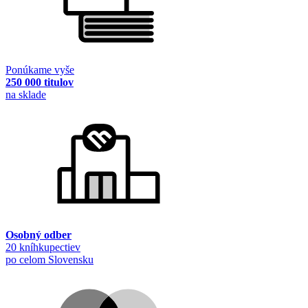
Ponúkame vyše
250 000 titulov
na sklade
Osobný odber
20 kníhkupectiev
po celom Slovensku