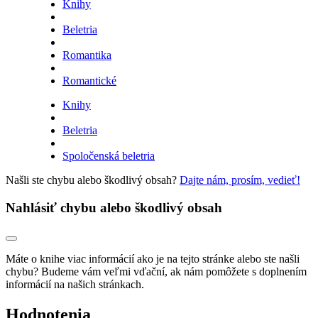
Knihy
Beletria
Romantika
Romantické
Knihy
Beletria
Spoločenská beletria
Našli ste chybu alebo škodlivý obsah?
Dajte nám, prosím, vedieť!
Nahlásiť chybu alebo škodlivý obsah
Máte o knihe viac informácií ako je na tejto stránke alebo ste našli
chybu? Budeme vám veľmi vďační, ak nám pomôžete s doplnením
informácií na našich stránkach.
Hodnotenia