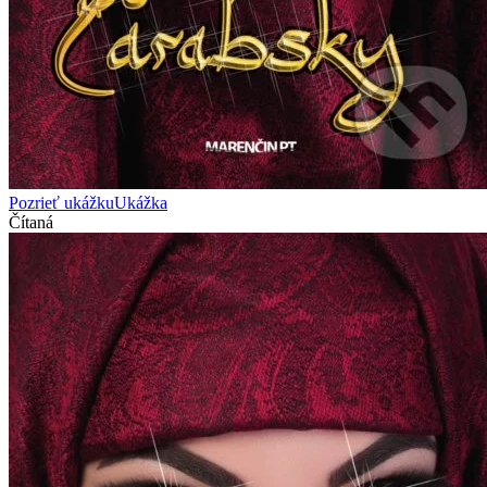
Pozrieť ukážku
Ukážka
Čítaná