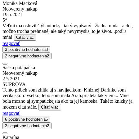
Monika Macková
Neoverený nákup
19.5.2021
5*
Veľmi ma oslovil štýl autorky...taký vypísaný...žiadna nuda...a dej,
možno trocha prehnané, ale taký nevymyslis, to je život...podľa
mňa!
Čítať viac
reagovať
3 pozitívne hodnotenia
3
2 negatívne hodnotenia
2
Saška potápačka
Neoverený nákup
2.5.2021
SUPROVA
Tento pribeh som zhltla aj s navijacikom. Kniznej Darinke som
verila skoro vsetko, lebo som mala Arab.priatela tak viem... Mne
bola mozno aj sympatickejsia ako ta jej kamoska. Takéto knizky ja
mozem citat stále.
Čítať viac
reagovať
6 pozitívne hodnotenia
6
2 negatívne hodnotenia
2
Katarína