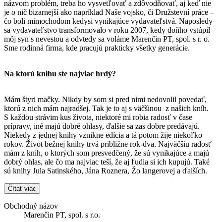
názvom problém, treba ho vysvetľovať a zdôvodňovať, aj keď nie
je o nič bizarnejší ako napríklad Naše vojsko, či Družstevní práce –
čo boli mimochodom kedysi vynikajúce vydavateľstvá. Naposledy
sa vydavateľstvo transformovalo v roku 2007, kedy doňho vstúpil
môj syn s nevestou a odvtedy sa voláme Marenčin PT, spol. s r. o.
Sme rodinná firma, kde pracujú prakticky všetky generácie.
Na ktorú knihu ste najviac hrdý?
Mám štyri mačky. Nikdy by som si pred nimi nedovolil povedať,
ktorú z nich mám najradšej. Tak je to aj s väčšinou z našich kníh.
S každou strávim kus života, niektoré mi robia radosť v čase
prípravy, iné majú dobré ohlasy, ďalšie sa zas dobre predávajú.
Niekedy z jednej knihy vznikne edícia a tá potom žije niekoľko
rokov. Život bežnej knihy trvá približne rok-dva. Najväčšiu radosť
mám z kníh, o ktorých som presvedčený, že sú vynikajúce a majú
dobrý ohlas, ale čo ma najviac teší, že aj ľudia si ich kupujú. Také
sú knihy Jula Satinského, Jána Roznera, Žo langerovej a ďalších.
Čítať viac
Obchodný názov
Marenčin PT, spol. s r.o.