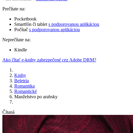
Prečítate na:
Pocketbook
Smartfón či tablet
s podporovanou aplikáciou
Počítač
s podporovanou aplikáciou
Neprečítate na:
Kindle
Ako čítať e-knihy zabezpečené cez Adobe DRM?
Knihy
Beletria
Romantika
Romantické
Manželstvo po arabsky
Čítaná