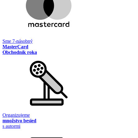
Sme 7-násobný
MasterCard
Obchodník roka
Organizujeme
množstvo besied
s autormi