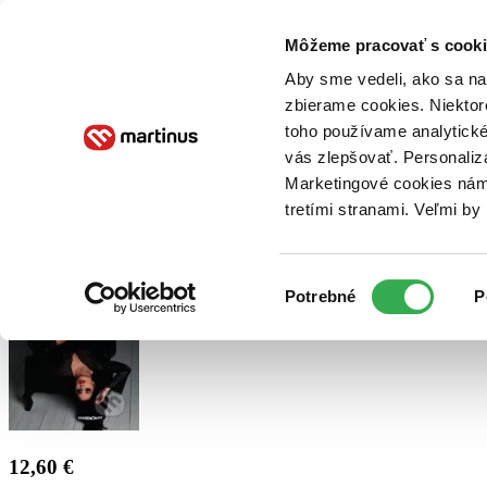
Doručenie
Kníhkupectvá
Knihovrátok
Poukážky
Knižný blog
Kontakt
Môžeme pracovať s cooki
Aby sme vedeli, ako sa na 
zbierame cookies. Niektor
E-knihy
Audioknihy
Hry
Filmy
Knihy
Doplnky
toho používame analytické
vás zlepšovať. Personaliz
Vyhľadávanie
Marketingové cookies nám 
tretími stranami. Veľmi b
Prihlásiť
Výber
Potrebné
P
súhlasu
12,60 €