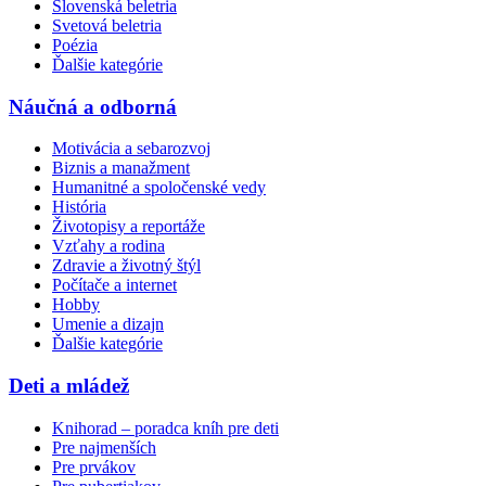
Slovenská beletria
Svetová beletria
Poézia
Ďalšie kategórie
Náučná a odborná
Motivácia a sebarozvoj
Biznis a manažment
Humanitné a spoločenské vedy
História
Životopisy a reportáže
Vzťahy a rodina
Zdravie a životný štýl
Počítače a internet
Hobby
Umenie a dizajn
Ďalšie kategórie
Deti a mládež
Knihorad – poradca kníh pre deti
Pre najmenších
Pre prvákov