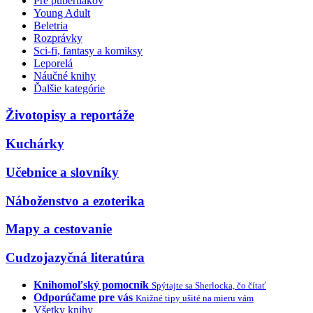
Pre pubertiakov
Young Adult
Beletria
Rozprávky
Sci-fi, fantasy a komiksy
Leporelá
Náučné knihy
Ďalšie kategórie
Životopisy a reportáže
Kuchárky
Učebnice a slovníky
Náboženstvo a ezoterika
Mapy a cestovanie
Cudzojazyčná literatúra
Knihomoľský pomocník
Spýtajte sa Sherlocka, čo čítať
Odporúčame pre vás
Knižné tipy ušité na mieru vám
Všetky knihy