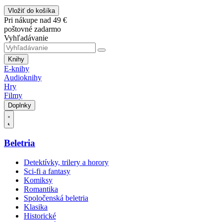
Vložiť do košíka
Pri nákupe nad 49 €
poštovné zadarmo
Vyhľadávanie
Knihy
E-knihy
Audioknihy
Hry
Filmy
Doplnky
Beletria
Detektívky, trilery a horory
Sci-fi a fantasy
Komiksy
Romantika
Spoločenská beletria
Klasika
Historické