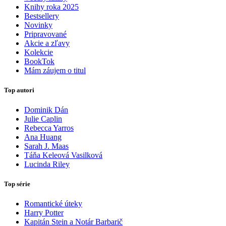
Knihy roka 2025
Bestsellery
Novinky
Pripravované
Akcie a zľavy
Kolekcie
BookTok
Mám záujem o titul
Top autori
Dominik Dán
Julie Caplin
Rebecca Yarros
Ana Huang
Sarah J. Maas
Táňa Keleová Vasilková
Lucinda Riley
Top série
Romantické úteky
Harry Potter
Kapitán Stein a Notár Barbarič