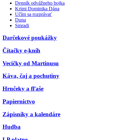
Denník odvážneho bojka
Krimi Dominika Dána
Učím sa rozprávať
Duna
Smradi
Darčekové poukážky
Čítačky e-kníh
Vecičky od Martinusu
Káva, čaj a pochutiny
Hrnčeky a fľaše
Papiernictvo
Zápisníky a kalendáre
Hudba
LP platne