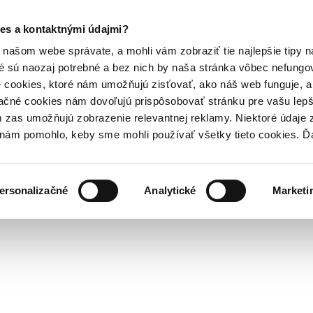
es a kontaktnými údajmi?
našom webe správate, a mohli vám zobraziť tie najlepšie tipy n
é sú naozaj potrebné a bez nich by naša stránka vôbec nefung
 cookies, ktoré nám umožňujú zisťovať, ako náš web funguje, a 
ačné cookies nám dovoľujú prispôsobovať stránku pre vašu lepši
zas umožňujú zobrazenie relevantnej reklamy. Niektoré údaje z
y nám pomohlo, keby sme mohli používať všetky tieto cookies. 
ersonalizačné
Analytické
Marketi