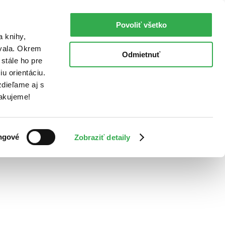
Povoliť všetko
a knihy,
ovala. Okrem
Odmietnuť
stále ho pre
u orientáciu.
dieľame aj s
Ďakujeme!
ngové
Zobraziť detaily