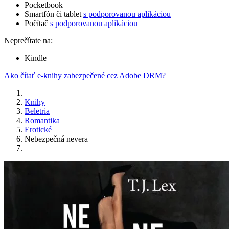
Pocketbook
Smartfón či tablet
s podporovanou aplikáciou
Počítač
s podporovanou aplikáciou
Neprečítate na:
Kindle
Ako čítať e-knihy zabezpečené cez Adobe DRM?
Knihy
Beletria
Romantika
Erotické
Nebezpečná nevera