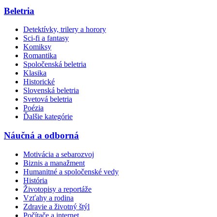
Beletria
Detektívky, trilery a horory
Sci-fi a fantasy
Komiksy
Romantika
Spoločenská beletria
Klasika
Historické
Slovenská beletria
Svetová beletria
Poézia
Ďalšie kategórie
Náučná a odborná
Motivácia a sebarozvoj
Biznis a manažment
Humanitné a spoločenské vedy
História
Životopisy a reportáže
Vzťahy a rodina
Zdravie a životný štýl
Počítače a internet