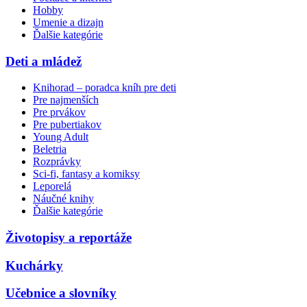
Hobby
Umenie a dizajn
Ďalšie kategórie
Deti a mládež
Knihorad – poradca kníh pre deti
Pre najmenších
Pre prvákov
Pre pubertiakov
Young Adult
Beletria
Rozprávky
Sci-fi, fantasy a komiksy
Leporelá
Náučné knihy
Ďalšie kategórie
Životopisy a reportáže
Kuchárky
Učebnice a slovníky