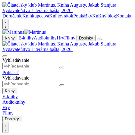
Doručenie
Kníhkupectvá
Knihovrátok
Poukážky
Knižný blog
Kontakt
E-knihy
Audioknihy
Hry
Filmy
Knihy
Doplnky
Vyhľadávanie
Prihlásiť
Vyhľadávanie
Knihy
E-knihy
Audioknihy
Hry
Filmy
Doplnky