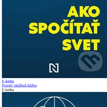
E-kniha
Pozrieť ukážku
Ukážka
E-kniha