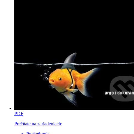
PDF
Prečítate na zariadeniach:
Pocketbook