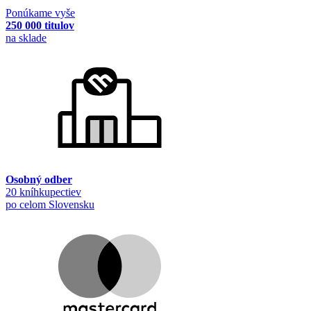
Ponúkame vyše
250 000 titulov
na sklade
Osobný odber
20 kníhkupectiev
po celom Slovensku