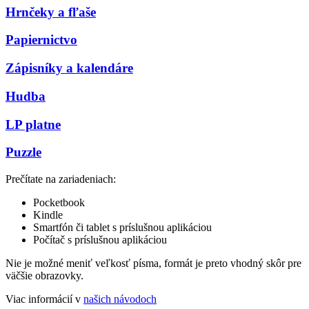
Hrnčeky a fľaše
Papiernictvo
Zápisníky a kalendáre
Hudba
LP platne
Puzzle
Prečítate na zariadeniach:
Pocketbook
Kindle
Smartfón či tablet s príslušnou aplikáciou
Počítač s príslušnou aplikáciou
Nie je možné meniť veľkosť písma, formát je preto vhodný skôr pre
väčšie obrazovky.
Viac informácií v
našich návodoch