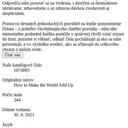
Odporúča nám pozerať sa na tvrdenia, s ktorými sa dennodenne
stretávame, sebavedome a so zdravou dávkou zvedavosti aj
skepticizmu.
Pomocou desiatich jednoduchých pravidiel na lepšie porozumenie
číslam – a jedného všeobjímajúceho zlatého pravidla – nám táto
mimoriadne podnetná knižka pomôže v správnej chvíli vziať rozum
do hrsti, pozorne si všímať, odkiaľ čísla pochádzajú aj ako sa nám
prezentujú, a vo výsledku uvidieť, ako sa sčítavajú do celkového
obrazu o našom svete.
Čítať viac
Naše katalógové číslo
1074065
Originálny názov
How to Make the World Add Up
Počet strán
344
Dátum vydania
30. 8. 2021
Jazyk