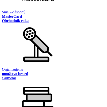
Sme 7-násobný
MasterCard
Obchodník roka
Organizujeme
množstvo besied
s autormi