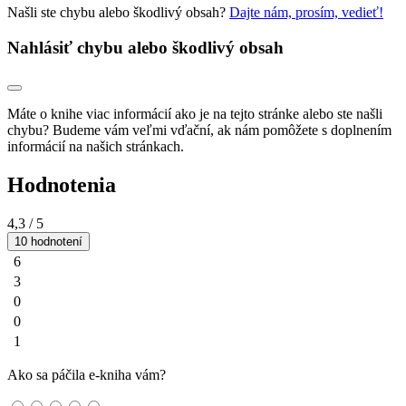
Našli ste chybu alebo škodlivý obsah?
Dajte nám, prosím, vedieť!
Nahlásiť chybu alebo škodlivý obsah
Máte o knihe viac informácií ako je na tejto stránke alebo ste našli
chybu? Budeme vám veľmi vďační, ak nám pomôžete s doplnením
informácií na našich stránkach.
Hodnotenia
4,3
/ 5
10 hodnotení
6
3
0
0
1
Ako sa páčila e-kniha vám?