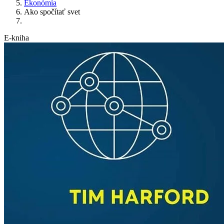
Ekonómia
Ako spočítať svet
E-kniha