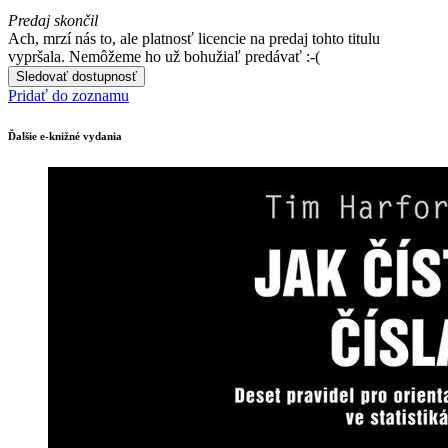
Predaj skončil
Ach, mrzí nás to, ale platnosť licencie na predaj tohto titulu
vypršala. Nemôžeme ho už bohužiaľ predávať :-(
Sledovať dostupnosť
Pridať do zoznamu
Ďalšie e-knižné vydania