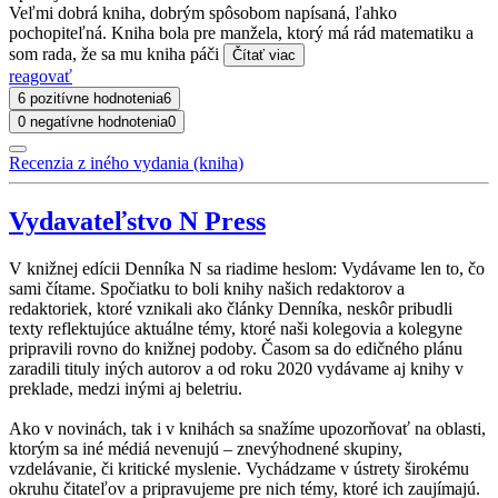
Veľmi dobrá kniha, dobrým spôsobom napísaná, ľahko
pochopiteľná. Kniha bola pre manžela, ktorý má rád matematiku a
som rada, že sa mu kniha páči
Čítať viac
reagovať
6 pozitívne hodnotenia
6
0 negatívne hodnotenia
0
Recenzia z iného vydania (kniha)
Vydavateľstvo N Press
V knižnej edícii Denníka N sa riadime heslom: Vydávame len to, čo
sami čítame. Spočiatku to boli knihy našich redaktorov a
redaktoriek, ktoré vznikali ako články Denníka, neskôr pribudli
texty reflektujúce aktuálne témy, ktoré naši kolegovia a kolegyne
pripravili rovno do knižnej podoby. Časom sa do edičného plánu
zaradili tituly iných autorov a od roku 2020 vydávame aj knihy v
preklade, medzi inými aj beletriu.
Ako v novinách, tak i v knihách sa snažíme upozorňovať na oblasti,
ktorým sa iné médiá nevenujú – znevýhodnené skupiny,
vzdelávanie, či kritické myslenie. Vychádzame v ústrety širokému
okruhu čitateľov a pripravujeme pre nich témy, ktoré ich zaujímajú.