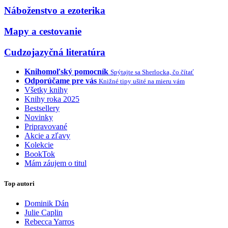
Náboženstvo a ezoterika
Mapy a cestovanie
Cudzojazyčná literatúra
Knihomoľský pomocník
Spýtajte sa Sherlocka, čo čítať
Odporúčame pre vás
Knižné tipy ušité na mieru vám
Všetky knihy
Knihy roka 2025
Bestsellery
Novinky
Pripravované
Akcie a zľavy
Kolekcie
BookTok
Mám záujem o titul
Top autori
Dominik Dán
Julie Caplin
Rebecca Yarros