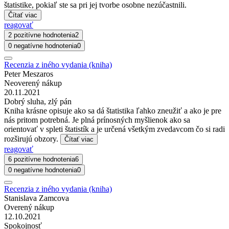
štatistike, pokiaľ ste sa pri jej tvorbe osobne nezúčastnili.
Čítať viac
reagovať
2 pozitívne hodnotenia
2
0 negatívne hodnotenia
0
Recenzia z iného vydania (kniha)
Peter Meszaros
Neoverený nákup
20.11.2021
Dobrý sluha, zlý pán
Kniha krásne opisuje ako sa dá štatistika ľahko zneužiť a ako je pre
nás pritom potrebná. Je plná prínosných myšlienok ako sa
orientovať v spleti štatistík a je určená všetkým zvedavcom čo si radi
rozširujú obzory.
Čítať viac
reagovať
6 pozitívne hodnotenia
6
0 negatívne hodnotenia
0
Recenzia z iného vydania (kniha)
Stanislava Zamcova
Overený nákup
12.10.2021
Spokojnosť