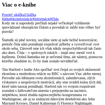
Viac o e-knihe
Pozrieť ukážku
Ukážka
#dáta
#dezinformácie
#informácie
#čísla
Kedy ste si naposledy prečítali nejaké veľkolepé vyhlásenie
sprevádzané ohurujúcim číslom a povedali si: môže toto vôbec byť
pravda?
Štatistík sú plné noviny, sociálne siete aj naše bežné konverzácie,
pretože čísla nám pomáhajú rozprávať príbehy a vysvetľovať svet
okolo seba. Zároveň sme ich však nikdy nespochybňovali tak často
ako dnes. Čísla – v správnych rukách – majú moc meniť svet k
lepšiemu. Dobrá štatistika nie je nečestná finta, ale nástroj, pomocou
ktorého zbadáme to, čo by inak zostalo neviditeľné.
Tim Harford v knihe Ako spočítať svet čerpá zo svojich skúseností
ekonóma a moderátora relácie na BBC s názvom Viac alebo menej.
Prevedie nás hlbinami sveta dezinformácií, zahmlievania, zlých
výskumov a nesprávnych motivácií, aby sme uvideli krásu tých dát,
ktoré nám naozaj pomáhajú. Harford nás vo svojom rozprávaní
zoznámi s falšovateľom umenia s prepojením na nacistov,
striptérkou, ktorá zbalila najmocnejšieho kongresmana vo
Washingtone, ale aj so známymi dátovými detektívmi ako John
Maynard Keynes, Daniel Kahneman či Florence Nightingale.