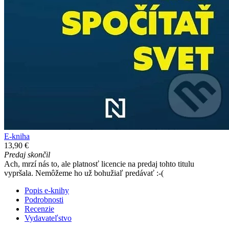
E-kniha
13,90 €
Predaj skončil
Ach, mrzí nás to, ale platnosť licencie na predaj tohto titulu
vypršala. Nemôžeme ho už bohužiaľ predávať :-(
Popis e-knihy
Podrobnosti
Recenzie
Vydavateľstvo