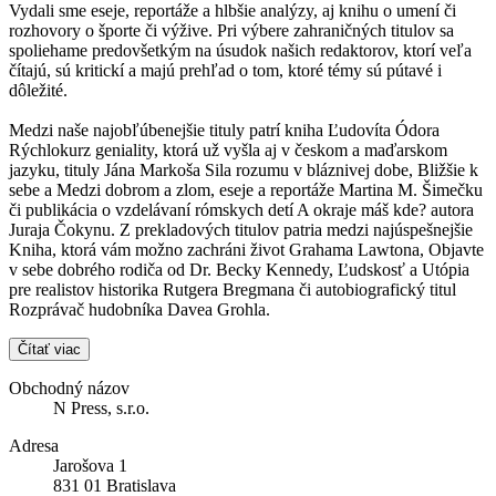
Vydali sme eseje, reportáže a hlbšie analýzy, aj knihu o umení či
rozhovory o športe či výžive. Pri výbere zahraničných titulov sa
spoliehame predovšetkým na úsudok našich redaktorov, ktorí veľa
čítajú, sú kritickí a majú prehľad o tom, ktoré témy sú pútavé i
dôležité.
Medzi naše najobľúbenejšie tituly patrí kniha Ľudovíta Ódora
Rýchlokurz geniality, ktorá už vyšla aj v českom a maďarskom
jazyku, tituly Jána Markoša Sila rozumu v bláznivej dobe, Bližšie k
sebe a Medzi dobrom a zlom, eseje a reportáže Martina M. Šimečku
či publikácia o vzdelávaní rómskych detí A okraje máš kde? autora
Juraja Čokynu. Z prekladových titulov patria medzi najúspešnejšie
Kniha, ktorá vám možno zachráni život Grahama Lawtona, Objavte
v sebe dobrého rodiča od Dr. Becky Kennedy, Ľudskosť a Utópia
pre realistov historika Rutgera Bregmana či autobiografický titul
Rozprávač hudobníka Davea Grohla.
Čítať viac
Obchodný názov
N Press, s.r.o.
Adresa
Jarošova 1
831 01 Bratislava