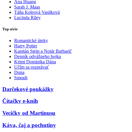
Ana Huang
Sarah J. Maas
Táňa Keleová Vasilková
Lucinda Riley
Top série
Romantické úteky
Harry Potter
Kapitán Stein a Notár Barbarič
Denník odvážneho bojka
Krimi Dominika Dána
Učím sa rozprávať
Duna
Smradi
Darčekové poukážky
Čítačky e-kníh
Vecičky od Martinusu
Káva, čaj a pochutiny