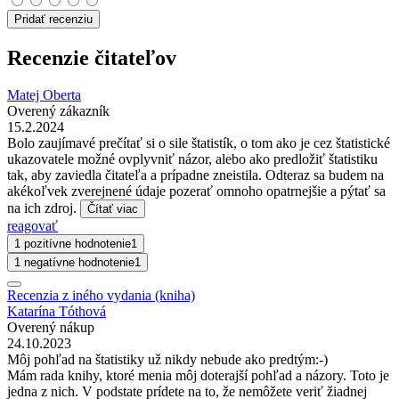
Pridať recenziu
Recenzie čitateľov
Matej Oberta
Overený zákazník
15.2.2024
Bolo zaujímavé prečítať si o sile štatistík, o tom ako je cez štatistické
ukazovatele možné ovplyvniť názor, alebo ako predložiť štatistiku
tak, aby zaviedla čitateľa a prípadne zneistila. Odteraz sa budem na
akékoľvek zverejnené údaje pozerať omnoho opatrnejšie a pýtať sa
na ich zdroj.
Čítať viac
reagovať
1 pozitívne hodnotenie
1
1 negatívne hodnotenie
1
Recenzia z iného vydania (kniha)
Katarína Tóthová
Overený nákup
24.10.2023
Môj pohľad na štatistiky už nikdy nebude ako predtým:-)
Mám rada knihy, ktoré menia môj doterajší pohľad a názory. Toto je
jedna z nich. V podstate prídete na to, že nemôžete veriť žiadnej