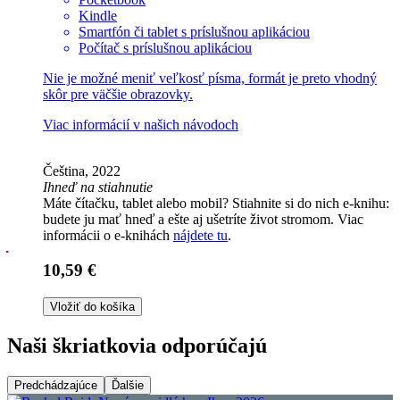
Kindle
Smartfón či tablet s príslušnou aplikáciou
Počítač s príslušnou aplikáciou
Nie je možné meniť veľkosť písma, formát je preto vhodný
skôr pre väčšie obrazovky.
Viac informácií v
našich návodoch
Čeština, 2022
Ihneď na stiahnutie
Máte čítačku, tablet alebo mobil? Stiahnite si do nich e-knihu:
budete ju mať hneď a ešte aj ušetríte život stromom. Viac
informácii o e-knihách
nájdete tu
.
10,59 €
Vložiť do košíka
Naši škriatkovia odporúčajú
Predchádzajúce
Ďalšie