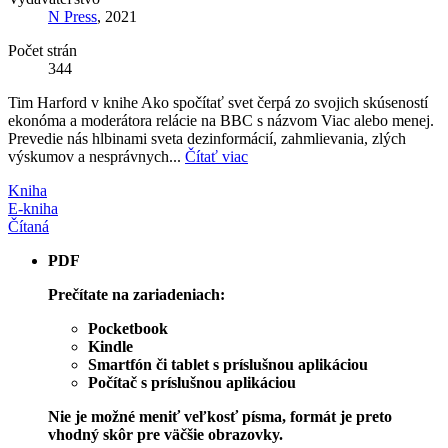
N Press
, 2021
Počet strán
344
Tim Harford v knihe Ako spočítať svet čerpá zo svojich skúseností
ekonóma a moderátora relácie na BBC s názvom Viac alebo menej.
Prevedie nás hlbinami sveta dezinformácií, zahmlievania, zlých
výskumov a nesprávnych...
Čítať viac
Kniha
E-kniha
Čítaná
PDF
Prečítate na zariadeniach:
Pocketbook
Kindle
Smartfón či tablet s príslušnou aplikáciou
Počítač s príslušnou aplikáciou
Nie je možné meniť veľkosť písma, formát je preto
vhodný skôr pre väčšie obrazovky.