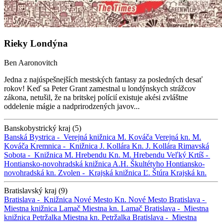
Rieky Londýna
Ben Aaronovitch
Jedna z najúspešnejších mestských fantasy za posledných desať
rokov! Keď sa Peter Grant zamestnal u londýnskych strážcov
zákona, netušil, že na britskej polícií existuje akési zvláštne
oddelenie mágie a nadprirodzených javov...
Banskobystrický kraj (5)
Banská Bystrica -
Verejná knižnica M. Kováča
Verejná kn. M.
Kováča
Kremnica -
Knižnica J. Kollára
Kn. J. Kollára
Rimavská
Sobota -
Knižnica M. Hrebendu
Kn. M. Hrebendu
Veľký Krtíš -
Hontiansko-novohradská knižnica A.H. Škultétyho
Hontiansko-
novohradská kn.
Zvolen -
Krajská knižnica Ľ. Štúra
Krajská kn.
Bratislavský kraj (9)
Bratislava -
Knižnica Nové Mesto
Kn. Nové Mesto
Bratislava -
Miestna knižnica Lamač
Miestna kn. Lamač
Bratislava -
Miestna
knižnica Petržalka
Miestna kn. Petržalka
Bratislava -
Miestna