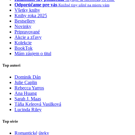
Odporúčame pre vás
Knižné tipy ušité na mieru vám
Všetky knihy
Knihy roka 2025
Bestsellery
Novinky
Pripravované
Akcie a zľavy
Kolekcie
BookTok
Mám záujem o titul
Top autori
Dominik Dán
Julie Caplin
Rebecca Yarros
Ana Huang
Sarah J. Maas
Táňa Keleová Vasilková
Lucinda Riley
Top série
Romantické úteky