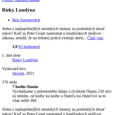
Rieky Londýna
Ben Aaronovitch
Jedna z najúspešnejších mestských fantasy za posledných desať
rokov! Keď sa Peter Grant zamestnal u londýnskych strážcov
zákona, netušil, že na britskej polícií existuje akési...
Čítať viac
3,9
83 hodnotení
1. diel série
Rieky Londýna
Vydavateľstvo
Slovart
, 2021
376 strán
7 hodín čítania
Vychádzame z priemerného údaju o rýchlosti čítania 230 slov
za minútu, od knihy ku knihe a čitateľa ku čitateľovi sa to
však môže líšiť.
Jedna z najúspešnejších mestských fantasy za posledných desať
rokov! Keď sa Peter Grant zamestnal u londýnskych strážcov