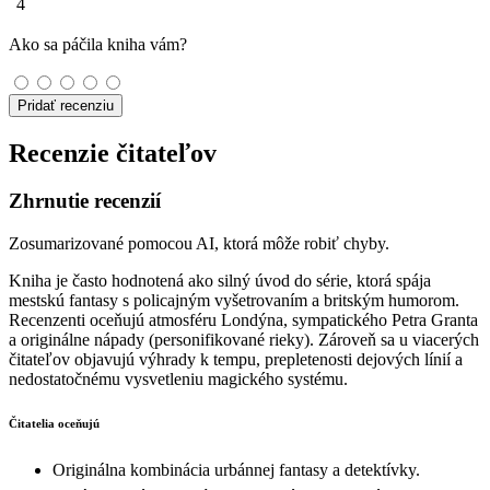
4
Ako sa páčila kniha vám?
Pridať recenziu
Recenzie čitateľov
Zhrnutie recenzií
Zosumarizované pomocou AI, ktorá môže robiť chyby.
Kniha je často hodnotená ako silný úvod do série, ktorá spája
mestskú fantasy s policajným vyšetrovaním a britským humorom.
Recenzenti oceňujú atmosféru Londýna, sympatického Petra Granta
a originálne nápady (personifikované rieky). Zároveň sa u viacerých
čitateľov objavujú výhrady k tempu, prepletenosti dejových línií a
nedostatočnému vysvetleniu magického systému.
Čitatelia oceňujú
Originálna kombinácia urbánnej fantasy a detektívky.