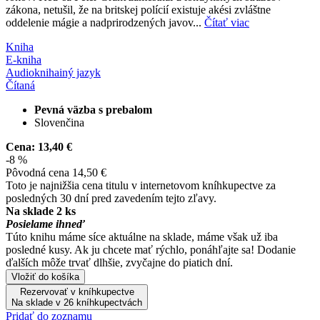
zákona, netušil, že na britskej polícií existuje akési zvláštne
oddelenie mágie a nadprirodzených javov...
Čítať viac
Kniha
E-kniha
Audiokniha
iný jazyk
Čítaná
Pevná väzba s prebalom
Slovenčina
Cena:
13,40 €
-8 %
Pôvodná cena
14,50 €
Toto je najnižšia cena titulu v internetovom kníhkupectve za
posledných 30 dní pred zavedením tejto zľavy.
Na sklade 2 ks
Posielame ihneď
Túto knihu máme síce aktuálne na sklade, máme však už iba
posledné kusy. Ak ju chcete mať rýchlo, ponáhľajte sa! Dodanie
ďalších môže trvať dlhšie, zvyčajne do piatich dní.
Vložiť do košíka
Rezervovať v kníhkupectve
Na sklade v 26 kníhkupectvách
Pridať do zoznamu