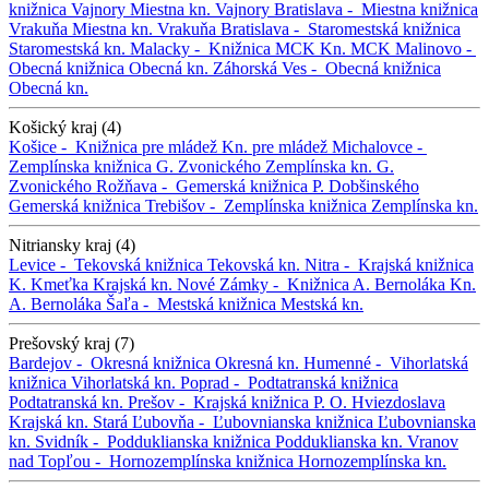
knižnica Vajnory
Miestna kn. Vajnory
Bratislava -
Miestna knižnica
Vrakuňa
Miestna kn. Vrakuňa
Bratislava -
Staromestská knižnica
Staromestská kn.
Malacky -
Knižnica MCK
Kn. MCK
Malinovo -
Obecná knižnica
Obecná kn.
Záhorská Ves -
Obecná knižnica
Obecná kn.
Košický kraj (4)
Košice -
Knižnica pre mládež
Kn. pre mládež
Michalovce -
Zemplínska knižnica G. Zvonického
Zemplínska kn. G.
Zvonického
Rožňava -
Gemerská knižnica P. Dobšinského
Gemerská knižnica
Trebišov -
Zemplínska knižnica
Zemplínska kn.
Nitriansky kraj (4)
Levice -
Tekovská knižnica
Tekovská kn.
Nitra -
Krajská knižnica
K. Kmeťka
Krajská kn.
Nové Zámky -
Knižnica A. Bernoláka
Kn.
A. Bernoláka
Šaľa -
Mestská knižnica
Mestská kn.
Prešovský kraj (7)
Bardejov -
Okresná knižnica
Okresná kn.
Humenné -
Vihorlatská
knižnica
Vihorlatská kn.
Poprad -
Podtatranská knižnica
Podtatranská kn.
Prešov -
Krajská knižnica P. O. Hviezdoslava
Krajská kn.
Stará Ľubovňa -
Ľubovnianska knižnica
Ľubovnianska
kn.
Svidník -
Podduklianska knižnica
Podduklianska kn.
Vranov
nad Topľou -
Hornozemplínska knižnica
Hornozemplínska kn.