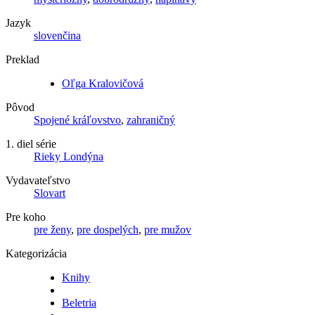
Jazyk
slovenčina
Preklad
Oľga Kralovičová
Pôvod
Spojené kráľovstvo
,
zahraničný
1. diel série
Rieky Londýna
Vydavateľstvo
Slovart
Pre koho
pre ženy
,
pre dospelých
,
pre mužov
Kategorizácia
Knihy
Beletria