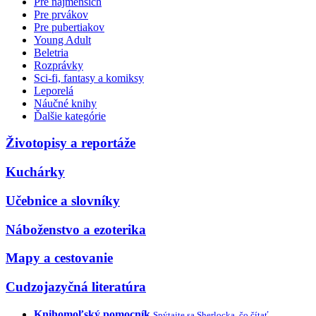
Pre najmenších
Pre prvákov
Pre pubertiakov
Young Adult
Beletria
Rozprávky
Sci-fi, fantasy a komiksy
Leporelá
Náučné knihy
Ďalšie kategórie
Životopisy a reportáže
Kuchárky
Učebnice a slovníky
Náboženstvo a ezoterika
Mapy a cestovanie
Cudzojazyčná literatúra
Knihomoľský pomocník
Spýtajte sa Sherlocka, čo čítať