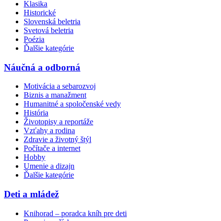
Klasika
Historické
Slovenská beletria
Svetová beletria
Poézia
Ďalšie kategórie
Náučná a odborná
Motivácia a sebarozvoj
Biznis a manažment
Humanitné a spoločenské vedy
História
Životopisy a reportáže
Vzťahy a rodina
Zdravie a životný štýl
Počítače a internet
Hobby
Umenie a dizajn
Ďalšie kategórie
Deti a mládež
Knihorad – poradca kníh pre deti