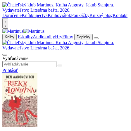
Doručenie
Kníhkupectvá
Knihovrátok
Poukážky
Knižný blog
Kontakt
E-knihy
Audioknihy
Hry
Filmy
Knihy
Doplnky
Vyhľadávanie
Prihlásiť