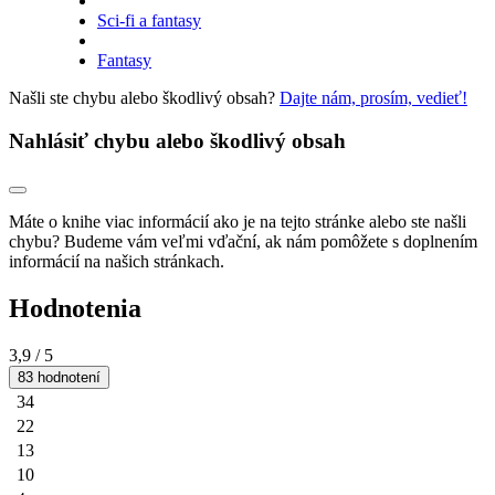
Sci-fi a fantasy
Fantasy
Našli ste chybu alebo škodlivý obsah?
Dajte nám, prosím, vedieť!
Nahlásiť chybu alebo škodlivý obsah
Máte o knihe viac informácií ako je na tejto stránke alebo ste našli
chybu? Budeme vám veľmi vďační, ak nám pomôžete s doplnením
informácií na našich stránkach.
Hodnotenia
3,9
/ 5
83 hodnotení
34
22
13
10