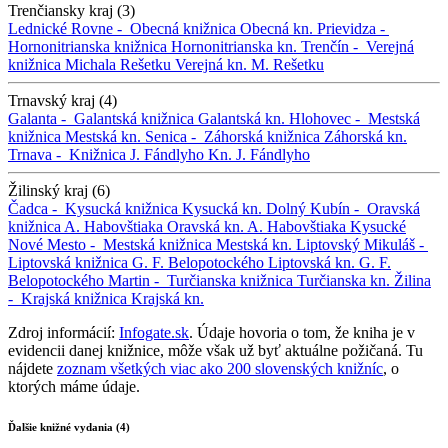
Trenčiansky kraj (3)
Lednické Rovne -
Obecná knižnica
Obecná kn.
Prievidza -
Hornonitrianska knižnica
Hornonitrianska kn.
Trenčín -
Verejná
knižnica Michala Rešetku
Verejná kn. M. Rešetku
Trnavský kraj (4)
Galanta -
Galantská knižnica
Galantská kn.
Hlohovec -
Mestská
knižnica
Mestská kn.
Senica -
Záhorská knižnica
Záhorská kn.
Trnava -
Knižnica J. Fándlyho
Kn. J. Fándlyho
Žilinský kraj (6)
Čadca -
Kysucká knižnica
Kysucká kn.
Dolný Kubín -
Oravská
knižnica A. Habovštiaka
Oravská kn. A. Habovštiaka
Kysucké
Nové Mesto -
Mestská knižnica
Mestská kn.
Liptovský Mikuláš -
Liptovská knižnica G. F. Belopotockého
Liptovská kn. G. F.
Belopotockého
Martin -
Turčianska knižnica
Turčianska kn.
Žilina
-
Krajská knižnica
Krajská kn.
Zdroj informácií:
Infogate.sk
. Údaje hovoria o tom, že kniha je v
evidencii danej knižnice, môže však už byť aktuálne požičaná. Tu
nájdete
zoznam všetkých viac ako 200 slovenských knižníc
, o
ktorých máme údaje.
Ďalšie knižné vydania (4)