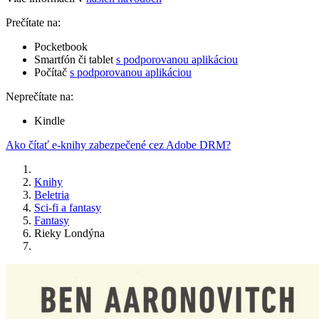
Prečítate na:
Pocketbook
Smartfón či tablet
s podporovanou aplikáciou
Počítač
s podporovanou aplikáciou
Neprečítate na:
Kindle
Ako čítať e-knihy zabezpečené cez Adobe DRM?
Knihy
Beletria
Sci-fi a fantasy
Fantasy
Rieky Londýna