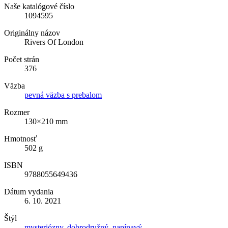
Naše katalógové číslo
1094595
Originálny názov
Rivers Of London
Počet strán
376
Väzba
pevná väzba s prebalom
Rozmer
130×210 mm
Hmotnosť
502 g
ISBN
9788055649436
Dátum vydania
6. 10. 2021
Štýl
mysteriózny
,
dobrodružný
,
napínavý