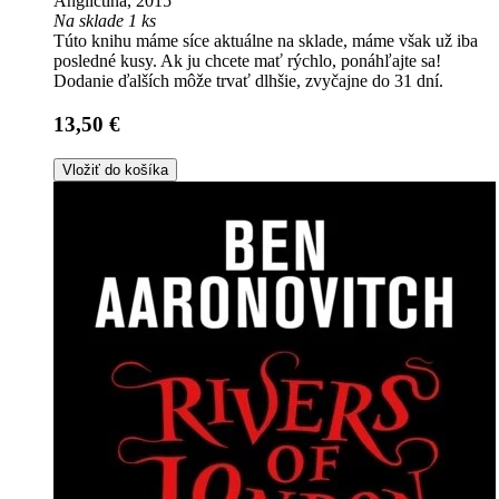
Angličtina, 2015
Na sklade 1 ks
Túto knihu máme síce aktuálne na sklade, máme však už iba
posledné kusy. Ak ju chcete mať rýchlo, ponáhľajte sa!
Dodanie ďalších môže trvať dlhšie, zvyčajne do 31 dní.
13,50 €
Vložiť do košíka