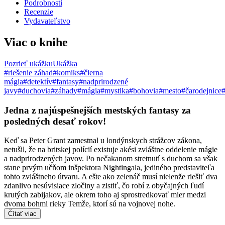
Podrobnosti
Recenzie
Vydavateľstvo
Viac o knihe
Pozrieť ukážku
Ukážka
#riešenie záhad
#komiks
#čierna
mágia
#detektív
#fantasy
#nadprirodzené
javy
#duchovia
#záhady
#mágia
#mystika
#bohovia
#mesto
#čarodejnice
Jedna z najúspešnejších mestských fantasy za
posledných desať rokov!
Keď sa Peter Grant zamestnal u londýnskych strážcov zákona,
netušil, že na britskej polícií existuje akési zvláštne oddelenie mágie
a nadprirodzených javov. Po nečakanom stretnutí s duchom sa však
stane prvým učňom inšpektora Nightingala, jediného predstaviteľa
tohto zvláštneho útvaru. A ešte ako zelenáč musí nielenže riešiť dva
zdanlivo nesúvisiace zločiny a zistiť, čo robí z obyčajných ľudí
krutých zabijakov, ale okrem toho aj sprostredkovať mier medzi
dvoma bohmi rieky Temže, ktorí sú na vojnovej nohe.
Čítať viac