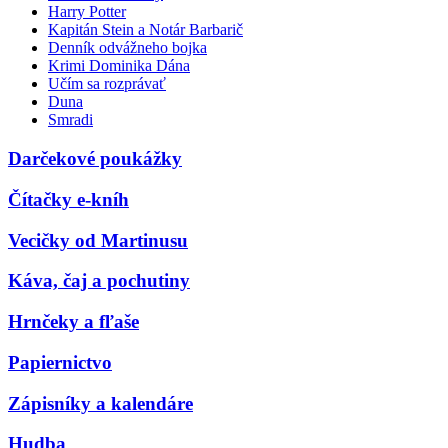
Harry Potter
Kapitán Stein a Notár Barbarič
Denník odvážneho bojka
Krimi Dominika Dána
Učím sa rozprávať
Duna
Smradi
Darčekové poukážky
Čítačky e-kníh
Vecičky od Martinusu
Káva, čaj a pochutiny
Hrnčeky a fľaše
Papiernictvo
Zápisníky a kalendáre
Hudba