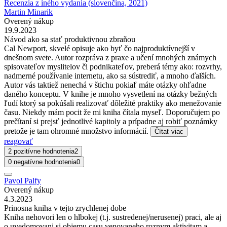
Recenzia z iného vydania (slovenčina, 2021)
Martin Minarik
Overený nákup
19.9.2023
Návod ako sa stať produktivnou zbraňou
Cal Newport, skvelé opisuje ako byť čo najproduktívnejší v
dnešnom svete. Autor rozpráva z praxe a učení mnohých známych
spisovateľov myslitelov či podnikateľov, preberá témy ako: rozvrhy,
nadmerné používanie internetu, ako sa sústrediť, a mnoho ďalších.
Autor vás taktiež nenechá v štichu pokiaľ máte otázky ohľadne
daného konceptu. V knihe je mnoho vysvetlení na otázky bežných
ľudí ktorý sa pokúšali realizovať dôležité praktiky ako menežovanie
času. Niekdy mám pocit že mi kniha čítala myseľ. Doporučujem po
prečítaní si prejsť jednotlivé kapitoly a prípadne aj robiť poznámky
pretože je tam ohromné množstvo informácií.
Čítať viac
reagovať
2 pozitívne hodnotenia
2
0 negatívne hodnotenia
0
Pavol Palfy
Overený nákup
4.3.2023
Prinosna kniha v tejto zrychlenej dobe
Kniha nehovori len o hlbokej (t.j. sustredenej/nerusenej) praci, ale aj
o uvedomovani si objemu casu venovaneho roznym aktivitam a