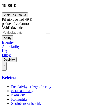
19,80 €
Vložiť do košíka
Pri nákupe nad 49 €
poštovné zadarmo
Vyhľadávanie
Knihy
E-knihy
Audioknihy
Hry
Filmy
Doplnky
Beletria
Detektívky, trilery a horory
Sci-fi a fantasy
Komiksy
Romantika
Spoločenská beletria