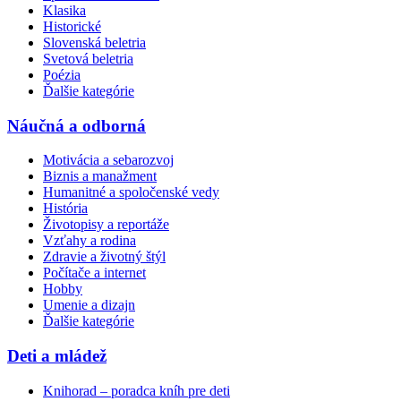
Klasika
Historické
Slovenská beletria
Svetová beletria
Poézia
Ďalšie kategórie
Náučná a odborná
Motivácia a sebarozvoj
Biznis a manažment
Humanitné a spoločenské vedy
História
Životopisy a reportáže
Vzťahy a rodina
Zdravie a životný štýl
Počítače a internet
Hobby
Umenie a dizajn
Ďalšie kategórie
Deti a mládež
Knihorad – poradca kníh pre deti