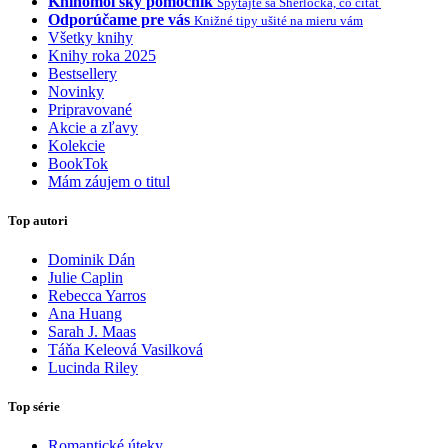
Knihomoľský pomocník
Spýtajte sa Sherlocka, čo čítať
Odporúčame pre vás
Knižné tipy ušité na mieru vám
Všetky knihy
Knihy roka 2025
Bestsellery
Novinky
Pripravované
Akcie a zľavy
Kolekcie
BookTok
Mám záujem o titul
Top autori
Dominik Dán
Julie Caplin
Rebecca Yarros
Ana Huang
Sarah J. Maas
Táňa Keleová Vasilková
Lucinda Riley
Top série
Romantické úteky