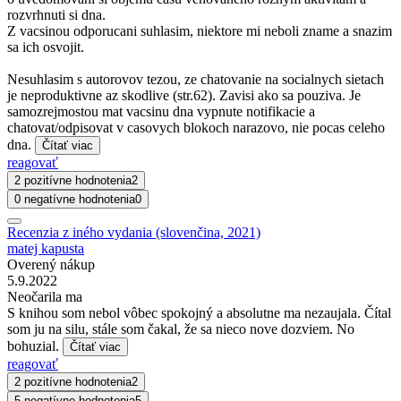
rozvrhnuti si dna.
Z vacsinou odporucani suhlasim, niektore mi neboli zname a snazim
sa ich osvojit.
Nesuhlasim s autorovov tezou, ze chatovanie na socialnych sietach
je neproduktivne az skodlive (str.62). Zavisi ako sa pouziva. Je
samozrejmostou mat vacsinu dna vypnute notifikacie a
chatovat/odpisovat v casovych blokoch narazovo, nie pocas celeho
dna.
Čítať viac
reagovať
2 pozitívne hodnotenia
2
0 negatívne hodnotenia
0
Recenzia z iného vydania (slovenčina, 2021)
matej kapusta
Overený nákup
5.9.2022
Neočarila ma
S knihou som nebol vôbec spokojný a absolutne ma nezaujala. Čítal
som ju na silu, stále som čakal, že sa nieco nove dozviem. No
bohuzial.
Čítať viac
reagovať
2 pozitívne hodnotenia
2
5 negatívne hodnotenia
5