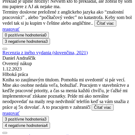
Preklad je uplne hrozny! Neviem kto to prekladal, ale zobral by som
mu papiere z AJ ak nejake ma.
Terminy doslovne preložené z anglickeho jazyka ako “znalostní
pracovníci” , alebo “počítačový vedec” no katastrofa. Keby som bol
vedel tak si ju kupim v češtine alebo angličtine..
Čítať viac
reagovať
0 pozitívne hodnotenia
0
3 negatívne hodnotenia
3
Recenzia z iného vydania (slovenčina, 2021)
Daniel Andraščík
Overený nákup
1.12.2023
Hlboká práca
Kniha so zaujímavým titulom. Pomohla mi uvedomiť si pár vecí.
Mne ako osobne nedala veľa, bohužiaľ. Pracujem v stavebníctve a
keďže pracovné priority, a čas sa menia každú chvíľu, je ťažké mi
implementovať získane poznatky. Príde mi ako nereálne
neodpovedať na maily resp nedvihnúť telefón keď sa vám snažia z
práce aj 5x dovolať. A to pracujem v zahraničí
Čítať viac
reagovať
3 pozitívne hodnotenia
3
4 negatívne hodnotenia
4