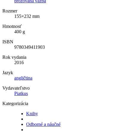
brožovaná väzba
Rozmer
155×232 mm
Hmotnosť
400 g
ISBN
9780349411903
Rok vydania
2016
Jazyk
angličtina
Vydavateľstvo
Piatkus
Kategorizácia
Knihy
Odborné a náučné