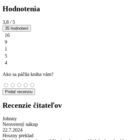
Hodnotenia
3,8
/ 5
35 hodnotení
16
9
1
5
4
Ako sa páčila kniha vám?
Pridať recenziu
Recenzie čitateľov
Johnny
Neoverený nákup
22.7.2024
Hrozny preklad