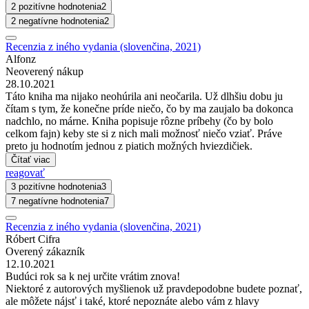
2 pozitívne hodnotenia
2
2 negatívne hodnotenia
2
Recenzia z iného vydania (slovenčina, 2021)
Alfonz
Neoverený nákup
28.10.2021
Táto kniha ma nijako neohúrila ani neočarila. Už dlhšiu dobu ju
čítam s tym, že konečne príde niečo, čo by ma zaujalo ba dokonca
nadchlo, no márne. Kniha popisuje rôzne príbehy (čo by bolo
celkom fajn) keby ste si z nich mali možnosť niečo vziať. Práve
preto ju hodnotím jednou z piatich možných hviezdičiek.
Čítať viac
reagovať
3 pozitívne hodnotenia
3
7 negatívne hodnotenia
7
Recenzia z iného vydania (slovenčina, 2021)
Róbert Cifra
Overený zákazník
12.10.2021
Budúci rok sa k nej určite vrátim znova!
Niektoré z autorových myšlienok už pravdepodobne budete poznať,
ale môžete nájsť i také, ktoré nepoznáte alebo vám z hlavy