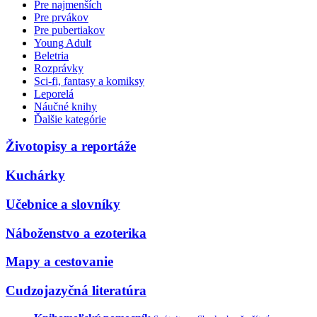
Pre najmenších
Pre prvákov
Pre pubertiakov
Young Adult
Beletria
Rozprávky
Sci-fi, fantasy a komiksy
Leporelá
Náučné knihy
Ďalšie kategórie
Životopisy a reportáže
Kuchárky
Učebnice a slovníky
Náboženstvo a ezoterika
Mapy a cestovanie
Cudzojazyčná literatúra