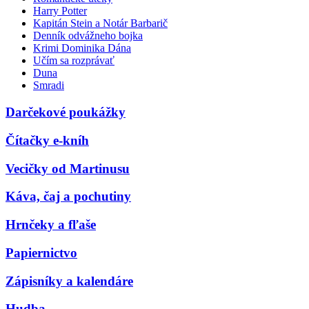
Harry Potter
Kapitán Stein a Notár Barbarič
Denník odvážneho bojka
Krimi Dominika Dána
Učím sa rozprávať
Duna
Smradi
Darčekové poukážky
Čítačky e-kníh
Vecičky od Martinusu
Káva, čaj a pochutiny
Hrnčeky a fľaše
Papiernictvo
Zápisníky a kalendáre
Hudba