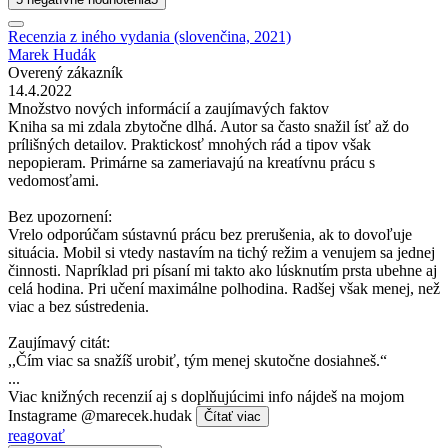
Recenzia z iného vydania (slovenčina, 2021)
Marek Hudák
Overený zákazník
14.4.2022
Množstvo nových informácií a zaujímavých faktov
Kniha sa mi zdala zbytočne dlhá. Autor sa často snažil ísť až do
prílišných detailov. Praktickosť mnohých rád a tipov však
nepopieram. Primárne sa zameriavajú na kreatívnu prácu s
vedomosťami.
Bez upozornení:
Vrelo odporúčam sústavnú prácu bez prerušenia, ak to dovoľuje
situácia. Mobil si vtedy nastavím na tichý režim a venujem sa jednej
činnosti. Napríklad pri písaní mi takto ako lúsknutím prsta ubehne aj
celá hodina. Pri učení maximálne polhodina. Radšej však menej, než
viac a bez sústredenia.
Zaujímavý citát:
,,Čím viac sa snažíš urobiť, tým menej skutočne dosiahneš.“
...
Viac knižných recenzií aj s doplňujúcimi info nájdeš na mojom
Instagrame @marecek.hudak
Čítať viac
reagovať