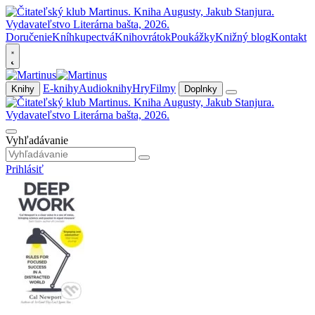
Doručenie
Kníhkupectvá
Knihovrátok
Poukážky
Knižný blog
Kontakt
E-knihy
Audioknihy
Hry
Filmy
Knihy
Doplnky
Vyhľadávanie
Prihlásiť