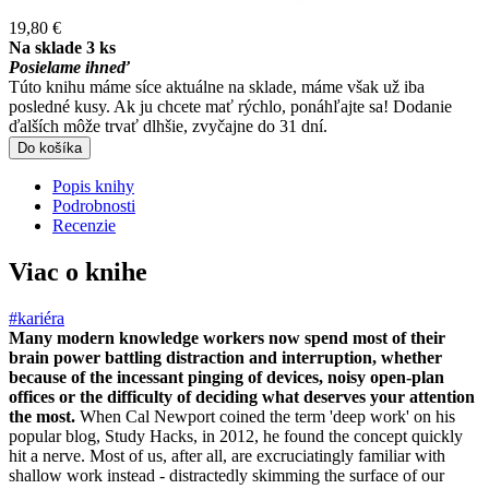
19,80 €
Na sklade 3 ks
Posielame ihneď
Túto knihu máme síce aktuálne na sklade, máme však už iba
posledné kusy. Ak ju chcete mať rýchlo, ponáhľajte sa! Dodanie
ďalších môže trvať dlhšie, zvyčajne do 31 dní.
Do košíka
Popis knihy
Podrobnosti
Recenzie
Viac o knihe
#kariéra
Many modern knowledge workers now spend most of their
brain power battling distraction and interruption, whether
because of the incessant pinging of devices, noisy open-plan
offices or the difficulty of deciding what deserves your attention
the most.
When Cal Newport coined the term 'deep work' on his
popular blog, Study Hacks, in 2012, he found the concept quickly
hit a nerve. Most of us, after all, are excruciatingly familiar with
shallow work instead - distractedly skimming the surface of our