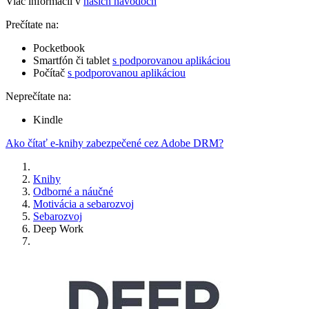
Viac informácií v
našich návodoch
Prečítate na:
Pocketbook
Smartfón či tablet
s podporovanou aplikáciou
Počítač
s podporovanou aplikáciou
Neprečítate na:
Kindle
Ako čítať e-knihy zabezpečené cez Adobe DRM?
Knihy
Odborné a náučné
Motivácia a sebarozvoj
Sebarozvoj
Deep Work