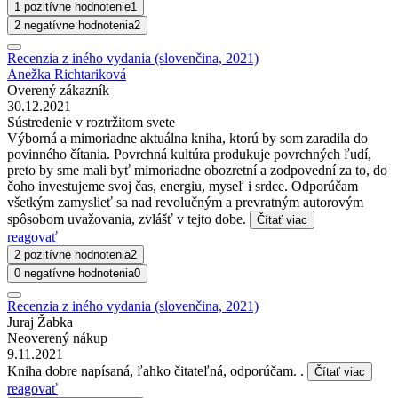
1 pozitívne hodnotenie
1
2 negatívne hodnotenia
2
Recenzia z iného vydania (slovenčina, 2021)
Anežka Richtariková
Overený zákazník
30.12.2021
Sústredenie v roztržitom svete
Výborná a mimoriadne aktuálna kniha, ktorú by som zaradila do
povinného čítania. Povrchná kultúra produkuje povrchných ľudí,
preto by sme mali byť mimoriadne obozretní a zodpovední za to, do
čoho investujeme svoj čas, energiu, myseľ i srdce. Odporúčam
všetkým zamyslieť sa nad revolučným a prevratným autorovým
spôsobom uvažovania, zvlášť v tejto dobe.
Čítať viac
reagovať
2 pozitívne hodnotenia
2
0 negatívne hodnotenia
0
Recenzia z iného vydania (slovenčina, 2021)
Juraj Žabka
Neoverený nákup
9.11.2021
Kniha dobre napísaná, ľahko čitateľná, odporúčam. .
Čítať viac
reagovať