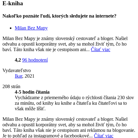
E-kniha
Nakoľko poznáte ľudí, ktorých sledujete na internete?
Milan Bez Mapy
Milan Bez Mapy je známy slovenský cestovateľ a bloger. Našiel
odvahu a opustil korporátny svet, aby sa mohol živiť tým, čo ho
baví. Táto kniha však nie je cestopisom ani...
Čítať viac
4,2
96 hodnotení
Vydavateľstvo
Ikar
, 2021
208 strán
4-5 hodín čítania
Vychádzame z priemerného údaju o rýchlosti čítania 230 slov
za minútu, od knihy ku knihe a čitateľa ku čitateľovi sa to
však môže líšiť.
Milan Bez Mapy je známy slovenský cestovateľ a bloger. Našiel
odvahu a opustil korporátny svet, aby sa mohol živiť tým, čo ho
baví. Táto kniha však nie je cestopisom ani reklamou na blogovanie.
Je to pohľad za instagramové a facebookové...
Čítať viac