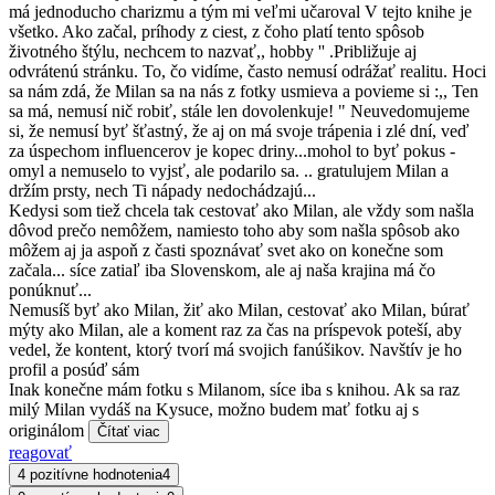
má jednoducho charizmu a tým mi veľmi učaroval V tejto knihe je
všetko. Ako začal, príhody z ciest, z čoho platí tento spôsob
životného štýlu, nechcem to nazvať,, hobby '' .Približuje aj
odvrátenú stránku. To, čo vidíme, často nemusí odrážať realitu. Hoci
sa nám zdá, že Milan sa na nás z fotky usmieva a povieme si :,, Ten
sa má, nemusí nič robiť, stále len dovolenkuje! " Neuvedomujeme
si, že nemusí byť šťastný, že aj on má svoje trápenia i zlé dní, veď
za úspechom influencerov je kopec driny...mohol to byť pokus -
omyl a nemuselo to vyjsť, ale podarilo sa. .. gratulujem Milan a
držím prsty, nech Ti nápady nedochádzajú...
Kedysi som tiež chcela tak cestovať ako Milan, ale vždy som našla
dôvod prečo nemôžem, namiesto toho aby som našla spôsob ako
môžem aj ja aspoň z časti spoznávať svet ako on konečne som
začala... síce zatiaľ iba Slovenskom, ale aj naša krajina má čo
ponúknuť...
Nemusíš byť ako Milan, žiť ako Milan, cestovať ako Milan, búrať
mýty ako Milan, ale a koment raz za čas na príspevok poteší, aby
vedel, že kontent, ktorý tvorí má svojich fanúšikov. Navštív je ho
profil a posúď sám
Inak konečne mám fotku s Milanom, síce iba s knihou. Ak sa raz
milý Milan vydáš na Kysuce, možno budem mať fotku aj s
originálom
Čítať viac
reagovať
4 pozitívne hodnotenia
4