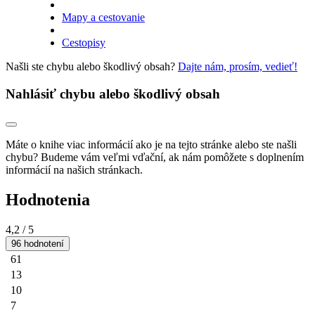
Mapy a cestovanie
Cestopisy
Našli ste chybu alebo škodlivý obsah?
Dajte nám, prosím, vedieť!
Nahlásiť chybu alebo škodlivý obsah
Máte o knihe viac informácií ako je na tejto stránke alebo ste našli
chybu? Budeme vám veľmi vďační, ak nám pomôžete s doplnením
informácií na našich stránkach.
Hodnotenia
4,2
/ 5
96 hodnotení
61
13
10
7