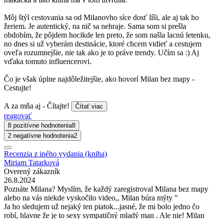
Môj štýl cestovania sa od Milanovho síce dosť líši, ale aj tak ho
žeriem. Je autentický, na nič sa nehraje. Sama som si prešla
obdobím, že pôjdem hocikde len preto, že som našla lacnú letenku,
no dnes si už vyberám destinácie, ktoré chcem vidieť a cestujem
oveľa rozumnejšie, nie tak ako je to práve trendy. Učím sa :) Aj
vďaka tomuto influencerovi.
Čo je však úplne najdôležitejšie, ako hovorí Milan bez mapy -
Cestujte!
A za mňa aj - Čítajte!
Čítať viac
reagovať
8 pozitívne hodnotenia
8
2 negatívne hodnotenia
2
Recenzia z iného vydania (kniha)
Miriam Tatarková
Overený zákazník
26.8.2024
Poznáte Milana? Myslím, že každý zaregistroval Milana bez mapy
alebo na vás niekde vyskočilo video,, Milan búra mýty "
Ja ho sledujem už nejaký ten piatok...jasné, že mi bolo jedno čo
robí, hlavne že je to sexy sympatičný mladý man . Ale nie! Milan