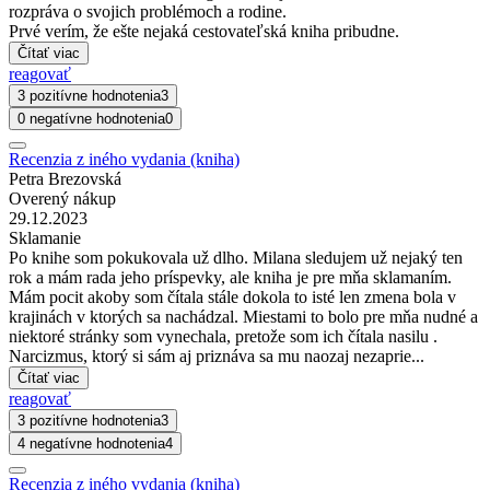
rozpráva o svojich problémoch a rodine.
Prvé verím, že ešte nejaká cestovateľská kniha pribudne.
Čítať viac
reagovať
3 pozitívne hodnotenia
3
0 negatívne hodnotenia
0
Recenzia z iného vydania (kniha)
Petra Brezovská
Overený nákup
29.12.2023
Sklamanie
Po knihe som pokukovala už dlho. Milana sledujem už nejaký ten
rok a mám rada jeho príspevky, ale kniha je pre mňa sklamaním.
Mám pocit akoby som čítala stále dokola to isté len zmena bola v
krajinách v ktorých sa nachádzal. Miestami to bolo pre mňa nudné a
niektoré stránky som vynechala, pretože som ich čítala nasilu .
Narcizmus, ktorý si sám aj priznáva sa mu naozaj nezaprie...
Čítať viac
reagovať
3 pozitívne hodnotenia
3
4 negatívne hodnotenia
4
Recenzia z iného vydania (kniha)