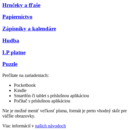
Hrnčeky a fľaše
Papiernictvo
Zápisníky a kalendáre
Hudba
LP platne
Puzzle
Prečítate na zariadeniach:
Pocketbook
Kindle
Smartfón či tablet s príslušnou aplikáciou
Počítač s príslušnou aplikáciou
Nie je možné meniť veľkosť písma, formát je preto vhodný skôr pre
väčšie obrazovky.
Viac informácií v
našich návodoch