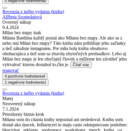
0 negatívne hodnotenia
0
Recenzia z iného vydania (kniha)
Alžbeta Szomolaiová
Overený nákup
9.4.2024
Milan bez mapy inak
Milana Bardúna každý pozná ako Milana bez mapy. Ale ako sa z
neho stal Milan bez mapy? Táto kniha nám približuje jeho začiatky
a tiež zákulisie instagramu. Pre mňa bola kniha obsahovo
obohacujúca a tiež som sa zbavila zbytočných predsudkov. Lebo aj
Milan bez mapy je len obyčajný človek a môžeme len závidieť jeho
vytrvalosť ktorou dosiahol to,čím je.
Čítať viac
reagovať
4 pozitívne hodnotenia
4
1 negatívne hodnotenie
1
Recenzia z iného vydania (kniha)
Matej
Neoverený nákup
7.1.2024
Prirodzeny biznis krok
Milana som do citania knihy nepoznal ani nesledoval. Knihu som
dostal ako darcek. Influenceri to maju casto odstupnovane podobne:
blog/vlog...reklamy...spoluprace...workshopy...merch...kniha...co