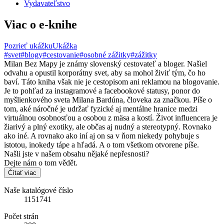
Vydavateľstvo
Viac o e-knihe
Pozrieť ukážku
Ukážka
#svet
#blogy
#cestovanie
#osobné zážitky
#zážitky
Milan Bez Mapy je známy slovenský cestovateľ a bloger. Našiel
odvahu a opustil korporátny svet, aby sa mohol živiť tým, čo ho
baví. Táto kniha však nie je cestopisom ani reklamou na blogovanie.
Je to pohľad za instagramové a facebookové statusy, ponor do
myšlienkového sveta Milana Bardúna, človeka za značkou. Píše o
tom, aké náročné je udržať fyzické aj mentálne hranice medzi
virtuálnou osobnosťou a osobou z mäsa a kostí. Život influencera je
žiarivý a plný exotiky, ale občas aj nudný a stereotypný. Rovnako
ako iné. A rovnako ako iní aj on sa v ňom niekedy pohybuje s
istotou, inokedy tápe a hľadá. A o tom všetkom otvorene píše.
Našli jste v našem obsahu nějaké nepřesnosti?
Dejte nám o tom vědět.
Čítať viac
Naše katalógové číslo
1151741
Počet strán