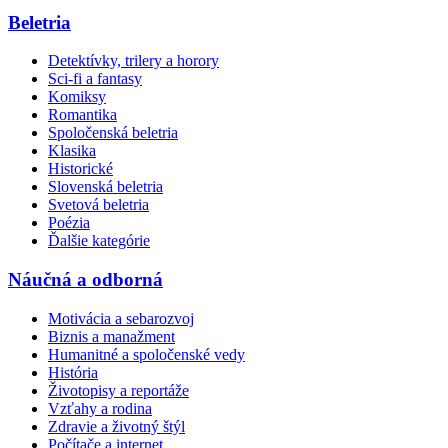
Beletria
Detektívky, trilery a horory
Sci-fi a fantasy
Komiksy
Romantika
Spoločenská beletria
Klasika
Historické
Slovenská beletria
Svetová beletria
Poézia
Ďalšie kategórie
Náučná a odborná
Motivácia a sebarozvoj
Biznis a manažment
Humanitné a spoločenské vedy
História
Životopisy a reportáže
Vzťahy a rodina
Zdravie a životný štýl
Počítače a internet