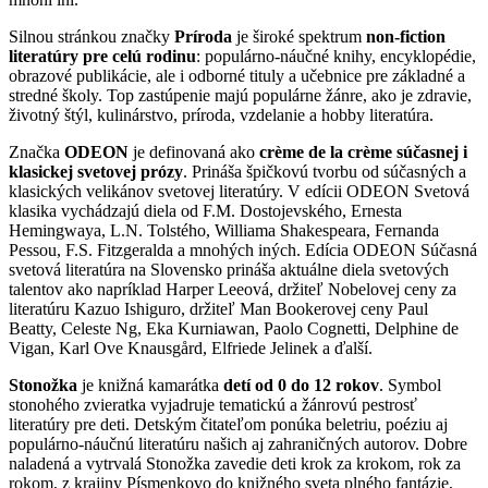
Silnou stránkou značky
Príroda
je široké spektrum
non-fiction
literatúry pre celú rodinu
: populárno-náučné knihy, encyklopédie,
obrazové publikácie, ale i odborné tituly a učebnice pre základné a
stredné školy. Top zastúpenie majú populárne žánre, ako je zdravie,
životný štýl, kulinárstvo, príroda, vzdelanie a hobby literatúra.
Značka
ODEON
je definovaná ako
crème de la crème súčasnej i
klasickej svetovej prózy
. Prináša špičkovú tvorbu od súčasných a
klasických velikánov svetovej literatúry. V edícii ODEON Svetová
klasika vychádzajú diela od F.M. Dostojevského, Ernesta
Hemingwaya, L.N. Tolstého, Williama Shakespeara, Fernanda
Pessou, F.S. Fitzgeralda a mnohých iných. Edícia ODEON Súčasná
svetová literatúra na Slovensko prináša aktuálne diela svetových
talentov ako napríklad Harper Leeová, držiteľ Nobelovej ceny za
literatúru Kazuo Ishiguro, držiteľ Man Bookerovej ceny Paul
Beatty, Celeste Ng, Eka Kurniawan, Paolo Cognetti, Delphine de
Vigan, Karl Ove Knausgård, Elfriede Jelinek a ďalší.
Stonožka
je knižná kamarátka
detí od 0 do 12 rokov
. Symbol
stonohého zvieratka vyjadruje tematickú a žánrovú pestrosť
literatúry pre deti. Detským čitateľom ponúka beletriu, poéziu aj
populárno-náučnú literatúru našich aj zahraničných autorov. Dobre
naladená a vytrvalá Stonožka zavedie deti krok za krokom, rok za
rokom, z krajiny Písmenkovo do knižného sveta plného fantázie,