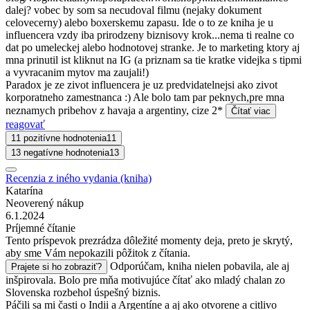
dalej? vobec by som sa necudoval filmu (nejaky dokument
celovecerny) alebo boxerskemu zapasu. Ide o to ze kniha je u
influencera vzdy iba prirodzeny biznisovy krok...nema ti realne co
dat po umeleckej alebo hodnotovej stranke. Je to marketing ktory aj
mna prinutil ist kliknut na IG (a priznam sa tie kratke videjka s tipmi
a vyvracanim mytov ma zaujali!)
Paradox je ze zivot influencera je uz predvidatelnejsi ako zivot
korporatneho zamestnanca :) Ale bolo tam par peknych,pre mna
neznamych pribehov z havaja a argentiny, cize 2*
Čítať viac
reagovať
11 pozitívne hodnotenia
11
13 negatívne hodnotenia
13
Recenzia z iného vydania (kniha)
Katarína
Neoverený nákup
6.1.2024
Príjemné čítanie
Tento príspevok prezrádza dôležité momenty deja, preto je skrytý,
aby sme Vám nepokazili pôžitok z čítania.
Odporúčam, kniha nielen pobavila, ale aj
Prajete si ho zobraziť?
inšpirovala. Bolo pre mňa motivujúce čítať ako mladý chalan zo
Slovenska rozbehol úspešný biznis.
Páčili sa mi časti o Indii a Argentíne a aj ako otvorene a citlivo