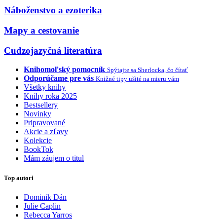
Náboženstvo a ezoterika
Mapy a cestovanie
Cudzojazyčná literatúra
Knihomoľský pomocník
Spýtajte sa Sherlocka, čo čítať
Odporúčame pre vás
Knižné tipy ušité na mieru vám
Všetky knihy
Knihy roka 2025
Bestsellery
Novinky
Pripravované
Akcie a zľavy
Kolekcie
BookTok
Mám záujem o titul
Top autori
Dominik Dán
Julie Caplin
Rebecca Yarros