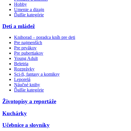
Hobby
Umenie a dizajn
Ďalšie kategórie
Deti a mládež
Knihorad – poradca kníh pre deti
Pre najmenších
Pre prvákov
Pre pubertiakov
Young Adult
Beletria
Rozprávky
Sci-fi, fantasy a komiksy
Leporelá
Náučné knihy
Ďalšie kategórie
Životopisy a reportáže
Kuchárky
Učebnice a slovníky