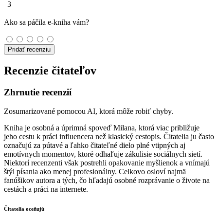
3
Ako sa páčila e-kniha vám?
Pridať recenziu
Recenzie čitateľov
Zhrnutie recenzií
Zosumarizované pomocou AI, ktorá môže robiť chyby.
Kniha je osobná a úprimná spoveď Milana, ktorá viac približuje
jeho cestu k práci influencera než klasický cestopis. Čitatelia ju často
označujú za pútavé a ľahko čitateľné dielo plné vtipných aj
emotívnych momentov, ktoré odhaľuje zákulisie sociálnych sietí.
Niektorí recenzenti však postrehli opakovanie myšlienok a vnímajú
štýl písania ako menej profesionálny. Celkovo osloví najmä
fanúšikov autora a tých, čo hľadajú osobné rozprávanie o živote na
cestách a práci na internete.
Čitatelia oceňujú