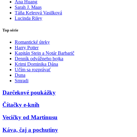
Ana Huang
Sarah J. Maas
Táňa Keleová Vasilková
Lucinda Riley
Top série
Romantické úteky
Harry Potter
Kapitán Stein a Notár Barbarič
Denník odvážneho bojka
Krimi Dominika Dána
Učím sa rozprávať
Duna
Smradi
Darčekové poukážky
Čítačky e-kníh
Vecičky od Martinusu
Káva, čaj a pochutiny