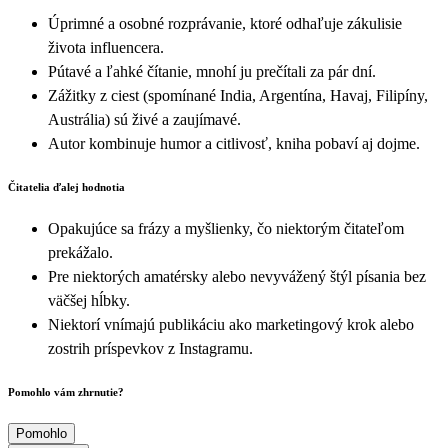
Úprimné a osobné rozprávanie, ktoré odhaľuje zákulisie
života influencera.
Pútavé a ľahké čítanie, mnohí ju prečítali za pár dní.
Zážitky z ciest (spomínané India, Argentína, Havaj, Filipíny,
Austrália) sú živé a zaujímavé.
Autor kombinuje humor a citlivosť, kniha pobaví aj dojme.
Čitatelia ďalej hodnotia
Opakujúce sa frázy a myšlienky, čo niektorým čitateľom
prekážalo.
Pre niektorých amatérsky alebo nevyvážený štýl písania bez
väčšej hĺbky.
Niektorí vnímajú publikáciu ako marketingový krok alebo
zostrih príspevkov z Instagramu.
Pomohlo vám zhrnutie?
Pomohlo