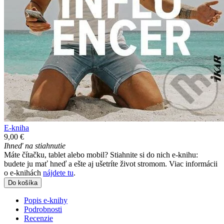
E-kniha
9,00 €
Ihneď na stiahnutie
Máte čítačku, tablet alebo mobil? Stiahnite si do nich e-knihu:
budete ju mať hneď a ešte aj ušetríte život stromom. Viac informácii
o e-knihách
nájdete tu
.
Do košíka
Popis e-knihy
Podrobnosti
Recenzie