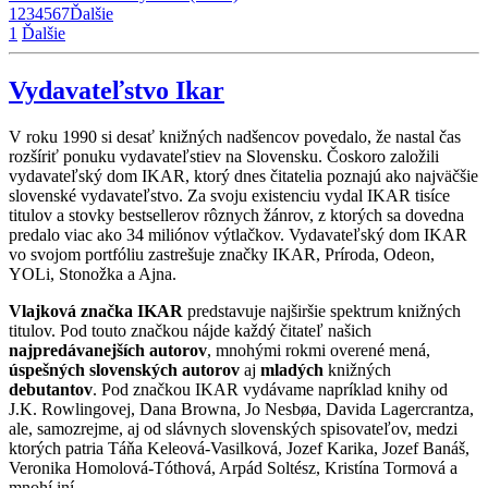
1
2
3
4
5
6
7
Ďalšie
1
Ďalšie
Vydavateľstvo Ikar
V roku 1990 si desať knižných nadšencov povedalo, že nastal čas
rozšíriť ponuku vydavateľstiev na Slovensku. Čoskoro založili
vydavateľský dom IKAR, ktorý dnes čitatelia poznajú ako najväčšie
slovenské vydavateľstvo. Za svoju existenciu vydal IKAR tisíce
titulov a stovky bestsellerov rôznych žánrov, z ktorých sa dovedna
predalo viac ako 34 miliónov výtlačkov. Vydavateľský dom IKAR
vo svojom portfóliu zastrešuje značky IKAR, Príroda, Odeon,
YOLi, Stonožka a Ajna.
Vlajková značka IKAR
predstavuje najširšie spektrum knižných
titulov. Pod touto značkou nájde každý čitateľ našich
najpredávanejších autorov
, mnohými rokmi overené mená,
úspešných slovenských autorov
aj
mladých
knižných
debutantov
. Pod značkou IKAR vydávame napríklad knihy od
J.K. Rowlingovej, Dana Browna, Jo Nesbøa, Davida Lagercrantza,
ale, samozrejme, aj od slávnych slovenských spisovateľov, medzi
ktorých patria Táňa Keleová-Vasilková, Jozef Karika, Jozef Banáš,
Veronika Homolová-Tóthová, Arpád Soltész, Kristína Tormová a
mnohí iní.