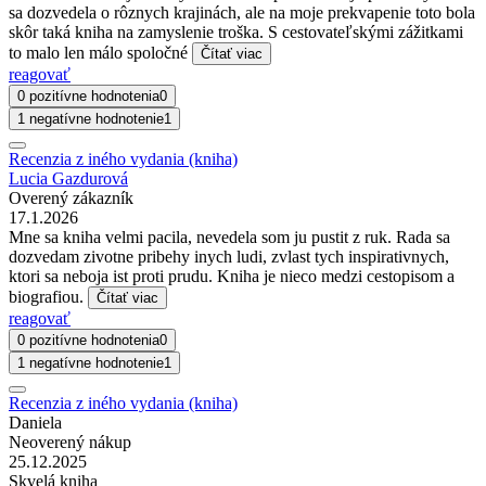
sa dozvedela o rôznych krajinách, ale na moje prekvapenie toto bola
skôr taká kniha na zamyslenie troška. S cestovateľskými zážitkami
to malo len málo spoločné
Čítať viac
reagovať
0 pozitívne hodnotenia
0
1 negatívne hodnotenie
1
Recenzia z iného vydania (kniha)
Lucia Gazdurová
Overený zákazník
17.1.2026
Mne sa kniha velmi pacila, nevedela som ju pustit z ruk. Rada sa
dozvedam zivotne pribehy inych ludi, zvlast tych inspirativnych,
ktori sa neboja ist proti prudu. Kniha je nieco medzi cestopisom a
biografiou.
Čítať viac
reagovať
0 pozitívne hodnotenia
0
1 negatívne hodnotenie
1
Recenzia z iného vydania (kniha)
Daniela
Neoverený nákup
25.12.2025
Skvelá kniha