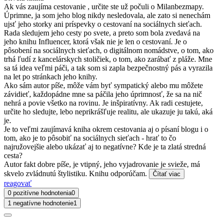
Ak vás zaujíma cestovanie , určite ste už počuli o Milanbezmapy.
Úprimne, ja som jeho blog nikdy nesledovala, ale zato si nenechám
ujsť jeho storky ani príspevky o cestovaní na sociálnych sieťach.
Rada sledujem jeho cesty po svete, a preto som bola zvedavá na
jeho knihu Influencer, ktorá však nie je len o cestovaní. Je o
pôsobení na sociálnych sieťach, o digitálnom nomádstve, o tom, ako
trhá ľudí z kancelárskych stoličiek, o tom, ako zarábať z pláže. Mne
sa tá idea veľmi páči, a tak som si zapla bezpečnostný pás a vyrazila
na let po stránkach jeho knihy.
Ako sám autor píše, môže vám byť sympatický alebo mu môžete
závidieť, každopádne mne sa páčila jeho úprimnosť, že sa na nič
nehrá a povie všetko na rovinu. Je inšpiratívny. Ak radi cestujete,
určite ho sledujte, lebo neprikrášľuje realitu, ale ukazuje ju takú, aká
je.
Je to veľmi zaujímavá kniha okrem cestovania aj o písaní blogu i o
tom, ako je to pôsobiť na sociálnych sieťach - hrať to čo
najružovejšie alebo ukázať aj to negatívne? Kde je ta zlatá stredná
cesta?
Autor fakt dobre píše, je vtipný, jeho vyjadrovanie je svieže, má
skvelo zvládnutú štylistiku. Knihu odporúčam.
Čítať viac
reagovať
0 pozitívne hodnotenia
0
1 negatívne hodnotenie
1