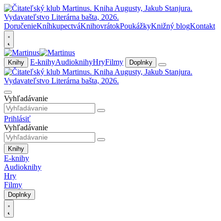
Doručenie
Kníhkupectvá
Knihovrátok
Poukážky
Knižný blog
Kontakt
E-knihy
Audioknihy
Hry
Filmy
Knihy
Doplnky
Vyhľadávanie
Prihlásiť
Vyhľadávanie
Knihy
E-knihy
Audioknihy
Hry
Filmy
Doplnky