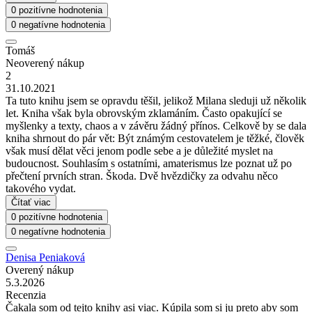
0 pozitívne hodnotenia
0 negatívne hodnotenia
Tomáš
Neoverený nákup
2
31.10.2021
Ta tuto knihu jsem se opravdu těšil, jelikož Milana sleduji už několik
let. Kniha však byla obrovským zklamáním. Často opakující se
myšlenky a texty, chaos a v závěru žádný přínos. Celkově by se dala
kniha shrnout do pár vět: Být známým cestovatelem je těžké, člověk
však musí dělat věci jenom podle sebe a je důležité myslet na
budoucnost. Souhlasím s ostatními, amaterismus lze poznat už po
přečtení prvních stran. Škoda. Dvě hvězdičky za odvahu něco
takového vydat.
Čítať viac
0 pozitívne hodnotenia
0 negatívne hodnotenia
Denisa Peniaková
Overený nákup
5.3.2026
Recenzia
Čakala som od tejto knihy asi viac. Kúpila som si ju preto aby som