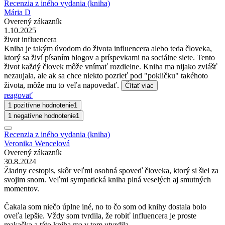
Recenzia z iného vydania (kniha)
Mária D
Overený zákazník
1.10.2025
život influencera
Kniha je takým úvodom do života influencera alebo teda človeka,
ktorý sa živí písaním blogov a príspevkami na sociálne siete. Tento
život každý človek môže vnímať rozdielne. Kniha ma nijako zvlášť
nezaujala, ale ak sa chce niekto pozrieť pod "pokličku" takéhoto
života, môže mu to veľa napovedať.
Čítať viac
reagovať
1 pozitívne hodnotenie
1
1 negatívne hodnotenie
1
Recenzia z iného vydania (kniha)
Veronika Wencelová
Overený zákazník
30.8.2024
Žiadny cestopis, skôr veľmi osobná spoveď človeka, ktorý si šiel za
svojim snom. Veľmi sympatická kniha plná veselých aj smutných
momentov.
Čakala som niečo úplne iné, no to čo som od knihy dostala bolo
oveľa lepšie. Vždy som tvrdila, že robiť influencera je proste
makačka a táto kniha ma v tom utvrdila.