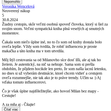
Nepomohlo
Veronika Wencelová
Neoverený nákup
5
30.8.2024
Žiadny cestopis, skôr veľmi osobná spoveď človeka, ktorý si šiel za
svojim snom. Veľmi sympatická kniha plná veselých aj smutných
momentov.
Čakala som niečo úplne iné, no to čo som od knihy dostala bolo
oveľa lepšie. Vždy som tvrdila, že robiť influencera je proste
makačka a táto kniha ma v tom utvrdila.
Môj štýl cestovania sa od Milanovho síce dosť líši, ale aj tak ho
žeriem. Je autentický, na nič sa nehraje. Sama som si prešla
obdobím, že pôjdem hocikde len preto, že som našla lacnú letenku,
no dnes si už vyberám destinácie, ktoré chcem vidieť a cestujem
oveľa rozumnejšie, nie tak ako je to práve trendy. Učím sa :) Aj
vďaka tomuto influencerovi.
Čo je však úplne najdôležitejšie, ako hovorí Milan bez mapy -
Cestujte!
A za mňa aj - Čítajte!
Čítať viac