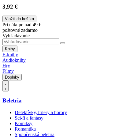
3,92 €
Vložiť do košíka
Pri nákupe nad 49 €
poštovné zadarmo
Vyhľadávanie
Knihy
E-knihy
Audioknihy
Hry
Filmy
Doplnky
Beletria
Detektívky, trilery a horory
Sci-fi a fantasy
Komiksy
Romantika
Spoločenská beletria