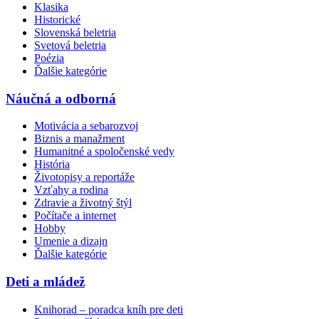
Klasika
Historické
Slovenská beletria
Svetová beletria
Poézia
Ďalšie kategórie
Náučná a odborná
Motivácia a sebarozvoj
Biznis a manažment
Humanitné a spoločenské vedy
História
Životopisy a reportáže
Vzťahy a rodina
Zdravie a životný štýl
Počítače a internet
Hobby
Umenie a dizajn
Ďalšie kategórie
Deti a mládež
Knihorad – poradca kníh pre deti