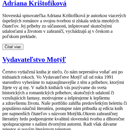
Adriana Krištofíková
Slovenská spisovateľka Adriana Krištofíková je autorkou viacerých
úspešných románov a svojou tvorbou si získala srdcia mnohých
čitateľov. Jej príbehy zo súčasnosti, inšpirované skutočnými
udalosťami a životom v zahraničí, vychádzajú aj v českom a
poľskom preklade.
Čítať viac
Vydavateľstvo Motýľ
Čerstvo vytlačená kniha je niečo, čo nám neprestáva voňať ani po
tridsiatich rokoch. Vo Vydavateľstve Motýľ už od roku 1991
starostlivo vyberáme to najzaujímavejšie z tém a príbehov, ktorými
žijete vy aj my. V našich knihách vás pozývame do sveta
historických a romantických príbehov, skutočných udalostí či
vzrušujúcich fantasy, motivujeme a inšpirujeme k lepšiemu
a zdravšiemu životu. Naše portfólio zahŕňa predovšetkým beletriu či
populárno-náučnú literatúru, postupne nám pribudla aj edícia kníh
pre najmenších čitateľov s názvom Motýlik.Okrem zahraničnej
literatúry hrdo podporujeme kvalitnú slovenskú tvorbu a dlhoročne
spolupracujeme s našimi dvornými autormi. Radi však dávame
priestor aj novým literárnym talentom.