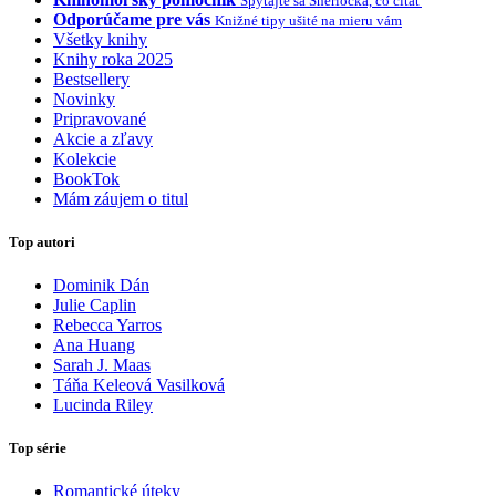
Spýtajte sa Sherlocka, čo čítať
Odporúčame pre vás
Knižné tipy ušité na mieru vám
Všetky knihy
Knihy roka 2025
Bestsellery
Novinky
Pripravované
Akcie a zľavy
Kolekcie
BookTok
Mám záujem o titul
Top autori
Dominik Dán
Julie Caplin
Rebecca Yarros
Ana Huang
Sarah J. Maas
Táňa Keleová Vasilková
Lucinda Riley
Top série
Romantické úteky