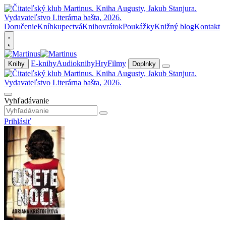
Doručenie
Kníhkupectvá
Knihovrátok
Poukážky
Knižný blog
Kontakt
E-knihy
Audioknihy
Hry
Filmy
Knihy
Doplnky
Vyhľadávanie
Prihlásiť