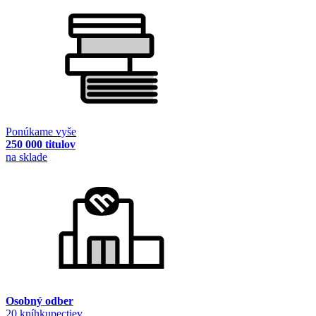
Ponúkame vyše
250 000 titulov
na sklade
Osobný odber
20 kníhkupectiev