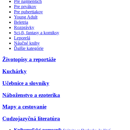
Pre najmenších
Pre prvákov
Pre pubertiakov
Young Adult
Beletria
Rozprávky
Sci-fi, fantasy a komiksy
Leporelá
Náučné knihy
Ďalšie kategórie
Životopisy a reportáže
Kuchárky
Učebnice a slovníky
Náboženstvo a ezoterika
Mapy a cestovanie
Cudzojazyčná literatúra
Knihomoľský pomocník