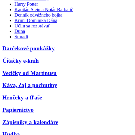
Harry Potter
Kapitán Stein a Notár Barbarič
Denník odvážneho bojka
Krimi Dominika Dána
Učím sa rozprávať
Duna
Smradi
Darčekové poukážky
Čítačky e-kníh
Vecičky od Martinusu
Káva, čaj a pochutiny
Hrnčeky a fľaše
Papiernictvo
Zápisníky a kalendáre
Hudba