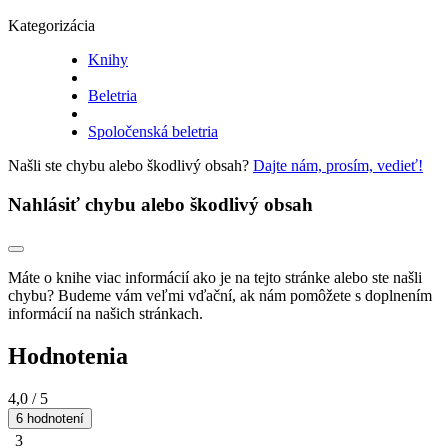
Kategorizácia
Knihy
Beletria
Spoločenská beletria
Našli ste chybu alebo škodlivý obsah?
Dajte nám, prosím, vedieť!
Nahlásiť chybu alebo škodlivý obsah
Máte o knihe viac informácií ako je na tejto stránke alebo ste našli
chybu? Budeme vám veľmi vďační, ak nám pomôžete s doplnením
informácií na našich stránkach.
Hodnotenia
4,0
/ 5
6 hodnotení
3