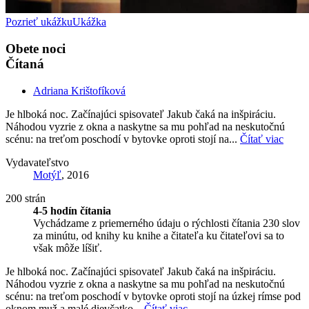
Pozrieť ukážku
Ukážka
Obete noci
Čítaná
Adriana Krištofíková
Je hlboká noc. Začínajúci spisovateľ Jakub čaká na inšpiráciu.
Náhodou vyzrie z okna a naskytne sa mu pohľad na neskutočnú
scénu: na treťom poschodí v bytovke oproti stojí na...
Čítať viac
Vydavateľstvo
Motýľ
, 2016
200 strán
4-5 hodín čítania
Vychádzame z priemerného údaju o rýchlosti čítania 230 slov
za minútu, od knihy ku knihe a čitateľa ku čitateľovi sa to
však môže líšiť.
Je hlboká noc. Začínajúci spisovateľ Jakub čaká na inšpiráciu.
Náhodou vyzrie z okna a naskytne sa mu pohľad na neskutočnú
scénu: na treťom poschodí v bytovke oproti stojí na úzkej rímse pod
oknom muž a malé dievčatko...
Čítať viac