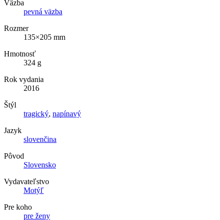
Väzba
pevná väzba
Rozmer
135×205 mm
Hmotnosť
324 g
Rok vydania
2016
Štýl
tragický
,
napínavý
Jazyk
slovenčina
Pôvod
Slovensko
Vydavateľstvo
Motýľ
Pre koho
pre ženy