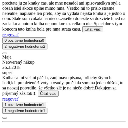
precitate ju za kratky cas, ale mne nesadol ani spisovatelkyn styl a
obsah isiel akoze uplne mimo mna. Vsetko mi to prislo strasne
nerealne, napisane len preto, aby sa vydala nejaka kniha a je jedno o
com. Stale som cakala na nieco...vsetko dolezite sa dozviete hned na
zaciatku a potom kniha neponukne uz celkom nic. Spacialne s tym
koncom tato kniha bola pre mna strata casu.
Čítať viac
reagovať
0 pozitívne hodnotenia
0
2 negatívne hodnotenia
2
Maja
Neoverený nákup
26.3.2018
super
Kniha sa mi veľmi páčila, zaujímavo písaná, príbehy štyroch
ľudí,ich prepletené životy a osudy, prečítala som na jeden dúšok, tu
sa naozaj potvrdilo, že všetko zlé je na niečo dobré.Ďakujem za
príjemný zážitok!!!
Čítať viac
reagovať
1 pozitívne hodnotenie
1
1 negatívne hodnotenie
1