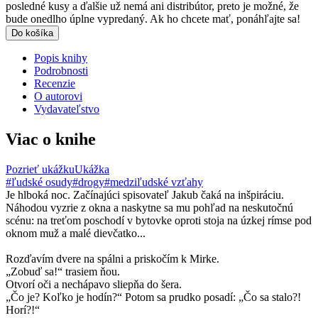
posledné kusy a ďalšie už nemá ani distribútor, preto je možné, že
bude onedlho úplne vypredaný. Ak ho chcete mať, ponáhľajte sa!
Do košíka
Popis knihy
Podrobnosti
Recenzie
O autorovi
Vydavateľstvo
Viac o knihe
Pozrieť ukážku
Ukážka
#ľudské osudy
#drogy
#medziľudské vzťahy
Je hlboká noc. Začínajúci spisovateľ Jakub čaká na inšpiráciu.
Náhodou vyzrie z okna a naskytne sa mu pohľad na neskutočnú
scénu: na treťom poschodí v bytovke oproti stoja na úzkej rímse pod
oknom muž a malé dievčatko...
Rozďavím dvere na spálni a priskočím k Mirke.
„Zobuď sa!“ trasiem ňou.
Otvorí oči a nechápavo sliepňa do šera.
„Čo je? Koľko je hodín?“ Potom sa prudko posadí: „Čo sa stalo?!
Horí?!“