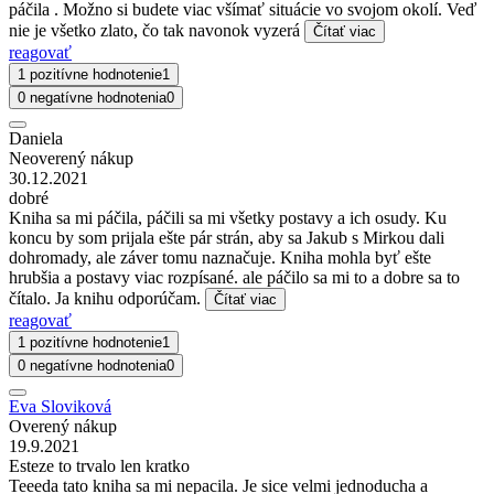
páčila . Možno si budete viac všímať situácie vo svojom okolí. Veď
nie je všetko zlato, čo tak navonok vyzerá
Čítať viac
reagovať
1 pozitívne hodnotenie
1
0 negatívne hodnotenia
0
Daniela
Neoverený nákup
30.12.2021
dobré
Kniha sa mi páčila, páčili sa mi všetky postavy a ich osudy. Ku
koncu by som prijala ešte pár strán, aby sa Jakub s Mirkou dali
dohromady, ale záver tomu naznačuje. Kniha mohla byť ešte
hrubšia a postavy viac rozpísané. ale páčilo sa mi to a dobre sa to
čítalo. Ja knihu odporúčam.
Čítať viac
reagovať
1 pozitívne hodnotenie
1
0 negatívne hodnotenia
0
Eva Sloviková
Overený nákup
19.9.2021
Esteze to trvalo len kratko
Teeeda tato kniha sa mi nepacila. Je sice velmi jednoducha a