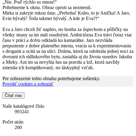
„Nie. Poď rýchlo so mnou!“
Pribehneme k oknu. Obraz oproti sa nezmenil.
Mirka si zakryje rukou ústa: „Preboha! Kubo, to je Anička! A Jaro,
Evin bývalý! Teda takmer bývalý. A kde je Eva?!“
Eva a Jaro chceli žiť naplno, no honba za úspechom a pôžičky na
všetky strany sa im stali osudnými. Ambiciózna Eva trávi čoraz viac
času v práci a dcéru odkladá ku kamarátke. Jaro nezvláda
prepustenie z dobre plateného miesta, vracia sa k experimentovaniu
s drogami a ocitá sa na ulici. Dráma, ktorá sa odohrala jednej noci za
dverami ich sídliskového bytu, zasiahla aj do života susedov Jakuba
a Mirky. Ani im sa nevyhla hra na pravdu a lož, ktorá navždy
zmenila ich komplikovaný, no láskyplný vzťah.
Pre zobrazenie tohto obsahu potrebujeme sušienky.
Povoliť cookies a zobraziť
Čítať viac
Naše katalógové číslo
993241
Počet strán
200