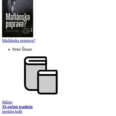
Mafiánska poprava?
Peter Šloser
Máme
35-ročnú tradíciu
predaja kníh