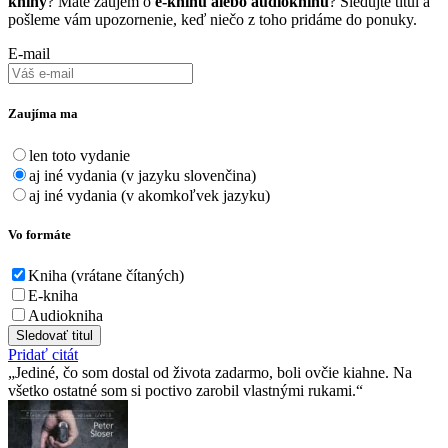
knihy
? Máte záujem o
e-knihu alebo audioknihu
? Sledujte titul a
pošleme vám upozornenie, keď niečo z toho pridáme do ponuky.
E-mail
Zaujíma ma
len toto vydanie
aj iné vydania (v jazyku slovenčina)
aj iné vydania (v akomkoľvek jazyku)
Vo formáte
Kniha (vrátane čítaných)
E-kniha
Audiokniha
Sledovať titul
Pridať citát
Jediné, čo som dostal od života zadarmo, boli ovčie kiahne. Na
všetko ostatné som si poctivo zarobil vlastnými rukami.