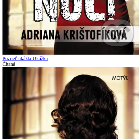
Pozrieť ukážku
Ukážka
Čítaná