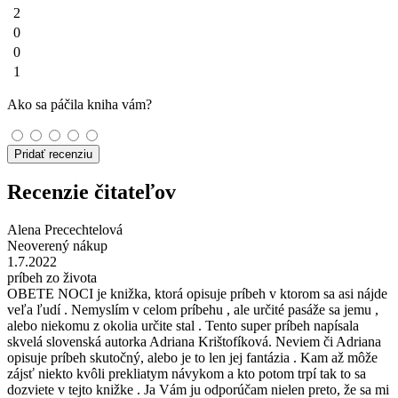
2
0
0
1
Ako sa páčila kniha vám?
Pridať recenziu
Recenzie čitateľov
Alena Precechtelová
Neoverený nákup
1.7.2022
príbeh zo života
OBETE NOCI je knižka, ktorá opisuje príbeh v ktorom sa asi nájde
veľa ľudí . Nemyslím v celom príbehu , ale určité pasáže sa jemu ,
alebo niekomu z okolia určite stal . Tento super príbeh napísala
skvelá slovenská autorka Adriana Krištofíková. Neviem či Adriana
opisuje príbeh skutočný, alebo je to len jej fantázia . Kam až môže
zájsť niekto kvôli prekliatym návykom a kto potom trpí tak to sa
dozviete v tejto knižke . Ja Vám ju odporúčam nielen preto, že sa mi