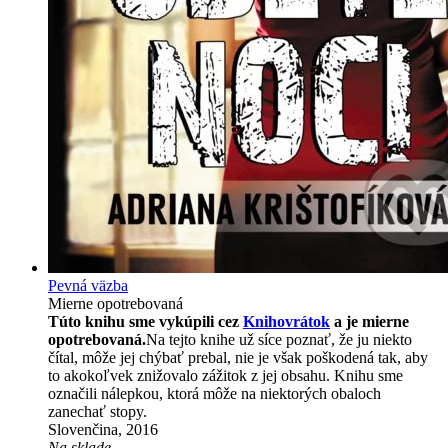
Pevná väzba
Mierne opotrebovaná
Túto knihu sme vykúpili cez
Knihovrátok
a je mierne
opotrebovaná.
Na tejto knihe už síce poznať, že ju niekto
čítal, môže jej chýbať prebal, nie je však poškodená tak, aby
to akokoľvek znižovalo zážitok z jej obsahu. Knihu sme
označili nálepkou, ktorá môže na niektorých obaloch
zanechať stopy.
Slovenčina, 2016
Na sklade