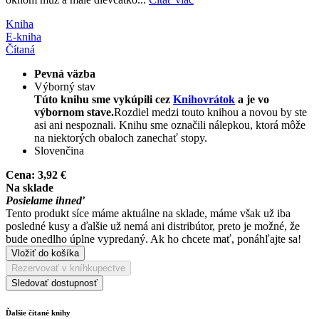
Kniha
E-kniha
Čítaná
Pevná väzba
Výborný stav
Túto knihu sme vykúpili cez
Knihovrátok
a je vo
výbornom stave.
Rozdiel medzi touto knihou a novou by ste
asi ani nespoznali. Knihu sme označili nálepkou, ktorá môže
na niektorých obaloch zanechať stopy.
Slovenčina
Cena:
3,92 €
Na sklade
Posielame ihneď
Tento produkt síce máme aktuálne na sklade, máme však už iba
posledné kusy a ďalšie už nemá ani distribútor, preto je možné, že
bude onedlho úplne vypredaný. Ak ho chcete mať, ponáhľajte sa!
Vložiť do košíka
Rezervovať v kníhkupectve
Sledovať dostupnosť
Ďalšie čítané knihy