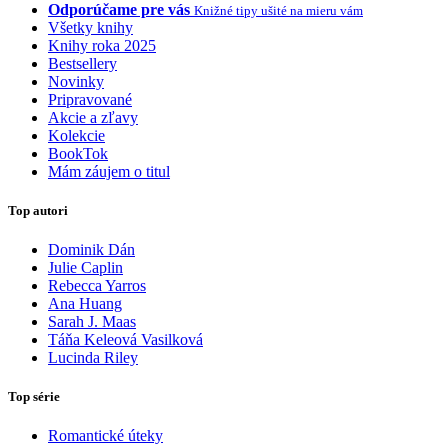
Odporúčame pre vás
Knižné tipy ušité na mieru vám
Všetky knihy
Knihy roka 2025
Bestsellery
Novinky
Pripravované
Akcie a zľavy
Kolekcie
BookTok
Mám záujem o titul
Top autori
Dominik Dán
Julie Caplin
Rebecca Yarros
Ana Huang
Sarah J. Maas
Táňa Keleová Vasilková
Lucinda Riley
Top série
Romantické úteky