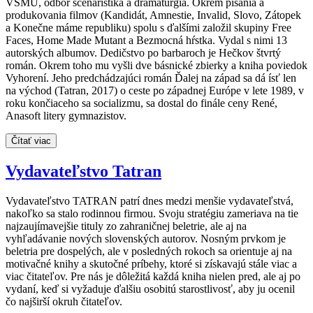
VŠMU, odbor scenáristika a dramaturgia. Okrem písania a
produkovania filmov (Kandidát, Amnestie, Invalid, Slovo, Zátopek
a Konečne máme republiku) spolu s ďalšími založil skupiny Free
Faces, Home Made Mutant a Bezmocná hŕstka. Vydal s nimi 13
autorských albumov. Dedičstvo po barbaroch je Hečkov štvrtý
román. Okrem toho mu vyšli dve básnické zbierky a kniha poviedok
Vyhorení. Jeho predchádzajúci román Ďalej na západ sa dá ísť len
na východ (Tatran, 2017) o ceste po západnej Európe v lete 1989, v
roku končiaceho sa socializmu, sa dostal do finále ceny René,
Anasoft litery gymnazistov.
Čítať viac
Vydavateľstvo Tatran
Vydavateľstvo TATRAN patrí dnes medzi menšie vydavateľstvá,
nakoľko sa stalo rodinnou firmou. Svoju stratégiu zameriava na tie
najzaujímavejšie tituly zo zahraničnej beletrie, ale aj na
vyhľadávanie nových slovenských autorov. Nosným prvkom je
beletria pre dospelých, ale v posledných rokoch sa orientuje aj na
motivačné knihy a skutočné príbehy, ktoré si získavajú stále viac a
viac čitateľov. Pre nás je dôležitá každá kniha nielen pred, ale aj po
vydaní, keď si vyžaduje ďalšiu osobitú starostlivosť, aby ju ocenil
čo najširší okruh čitateľov.