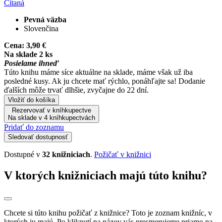
Čítaná
Pevná väzba
Slovenčina
Cena:
3,90 €
Na sklade 2 ks
Posielame ihneď
Túto knihu máme síce aktuálne na sklade, máme však už iba
posledné kusy. Ak ju chcete mať rýchlo, ponáhľajte sa! Dodanie
ďalších môže trvať dlhšie, zvyčajne do 22 dní.
Vložiť do košíka
Rezervovať v kníhkupectve
Na sklade v 4 kníhkupectvách
Pridať do zoznamu
Sledovať dostupnosť
Dostupné v
32 knižniciach
.
Požičať v knižnici
V ktorých knižniciach majú túto knihu?
Chcete si túto knihu požičať z knižnice? Toto je zoznam knižníc, v
ktorých ju majú. Po kliknutí na názov vás presmerujeme priamo na