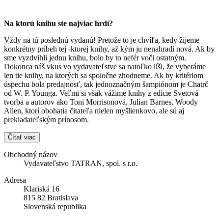
Na ktorú knihu ste najviac hrdí?
Vždy na tú poslednú vydanú! Pretože to je chvíľa, kedy žijeme
konkrétny príbeh tej -ktorej knihy, až kým ju nenahradí nová. Ak by
sme vyzdvihli jednu knihu, bolo by to nefér voči ostatným.
Dokonca náš vkus vo vydavateľstve sa natoľko líši, že vyberáme
len tie knihy, na ktorých sa spoločne zhodneme. Ak by kritériom
úspechu bola predajnosť, tak jednoznačným šampiónom je Chatrč
od W. P. Younga. Veľmi si však vážime knihy z edície Svetová
tvorba a autorov ako Toni Morrisonová, Julian Barnes, Woody
Allen, ktorí obohatia čitateľa nielen myšlienkovo, ale sú aj
prekladateľským prínosom.
Čítať viac
Obchodný názov
Vydavateľstvo TATRAN, spol. s r.o.
Adresa
Klariská 16
815 82 Bratislava
Slovenská republika