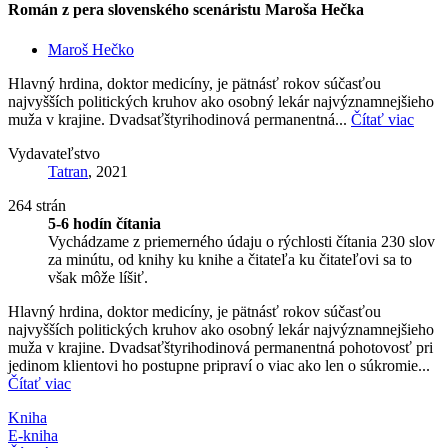
Román z pera slovenského scenáristu Maroša Hečka
Maroš Hečko
Hlavný hrdina, doktor medicíny, je pätnásť rokov súčasťou
najvyšších politických kruhov ako osobný lekár najvýznamnejšieho
muža v krajine. Dvadsaťštyrihodinová permanentná...
Čítať viac
Vydavateľstvo
Tatran
, 2021
264 strán
5-6 hodín čítania
Vychádzame z priemerného údaju o rýchlosti čítania 230 slov
za minútu, od knihy ku knihe a čitateľa ku čitateľovi sa to
však môže líšiť.
Hlavný hrdina, doktor medicíny, je pätnásť rokov súčasťou
najvyšších politických kruhov ako osobný lekár najvýznamnejšieho
muža v krajine. Dvadsaťštyrihodinová permanentná pohotovosť pri
jedinom klientovi ho postupne pripraví o viac ako len o súkromie...
Čítať viac
Kniha
E-kniha