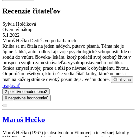
Recenzie čitateľov
Sylvia Holčíková
Overený nákup
5.1.2022
Maroš Hečko Dedičstvo po barbaroch
Kniha sa mi čítala na jeden nádych, pútavo písaná. Téma nie je
úplne ľahká, autor odkryl aj svoje psychologické schopnosti. Ide o
sondu do vnútra človeka- lekára, ktorý potlačil svoj osobný život v
prospech svojho zamestnávateľa- vysokopostaveného politika.
Stráca zmysel svojej práce a túži po návrate k obyčajnému životu.
Odporúčam všetkým, ktorí ešte vedia čítať knihy, ktoré nemusia
mať na každej stránke divoký posun deja. Veľmi dobré.
Čítať viac
reagovať
2 pozitívne hodnotenia
2
0 negatívne hodnotenia
0
Maroš Hečko
Maroš Hečko (1967) je absolventom Filmovej a televíznej fakulty