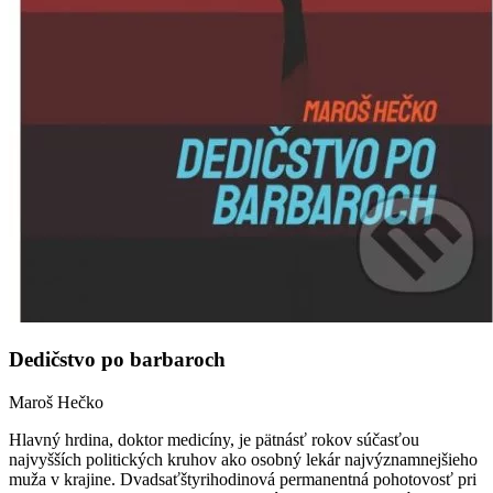
Dedičstvo po barbaroch
Maroš Hečko
Hlavný hrdina, doktor medicíny, je pätnásť rokov súčasťou
najvyšších politických kruhov ako osobný lekár najvýznamnejšieho
muža v krajine. Dvadsaťštyrihodinová permanentná pohotovosť pri