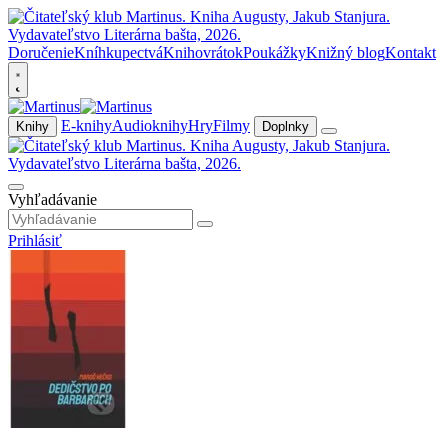
Doručenie
Kníhkupectvá
Knihovrátok
Poukážky
Knižný blog
Kontakt
E-knihy
Audioknihy
Hry
Filmy
Knihy
Doplnky
Vyhľadávanie
Prihlásiť