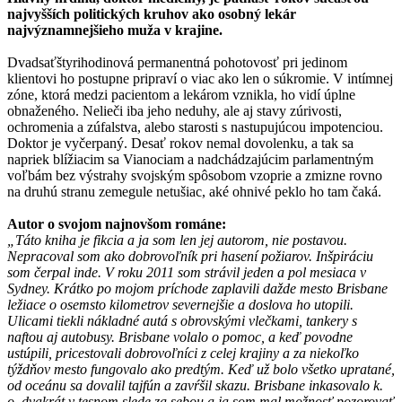
najvyšších politických kruhov ako osobný lekár
najvýznamnejšieho muža v krajine.
Dvadsaťštyrihodinová permanentná pohotovosť pri jedinom
klientovi ho postupne pripraví o viac ako len o súkromie. V intímnej
zóne, ktorá medzi pacientom a lekárom vznikla, ho vidí úplne
obnaženého. Nelieči iba jeho neduhy, ale aj stavy zúrivosti,
ochromenia a zúfalstva, alebo starosti s nastupujúcou impotenciou.
Doktor je vyčerpaný. Desať rokov nemal dovolenku, a tak sa
napriek blížiacim sa Vianociam a nadchádzajúcim parlamentným
voľbám bez výstrahy svojským spôsobom vzoprie a zmizne rovno
na druhú stranu zemegule netušiac, aké ohnivé peklo ho tam čaká.
Autor o svojom najnovšom románe:
„Táto kniha je fikcia a ja som len jej autorom, nie postavou.
Nepracoval som ako dobrovoľník pri hasení požiarov. Inšpiráciu
som čerpal inde. V roku 2011 som strávil jeden a pol mesiaca v
Sydney. Krátko po mojom príchode zaplavili dažde mesto Brisbane
ležiace o osemsto kilometrov severnejšie a doslova ho utopili.
Ulicami tiekli nákladné autá s obrovskými vlečkami, tankery s
naftou aj autobusy. Brisbane volalo o pomoc, a keď povodne
ustúpili, pricestovali dobrovoľníci z celej krajiny a za niekoľko
týždňov mesto fungovalo ako predtým. Keď už bolo všetko upratané,
od oceánu sa dovalil tajfún a zavŕšil skazu. Brisbane inkasovalo k.
o. dvakrát v tesnom slede za sebou a ja som mal možnosť pozorovať