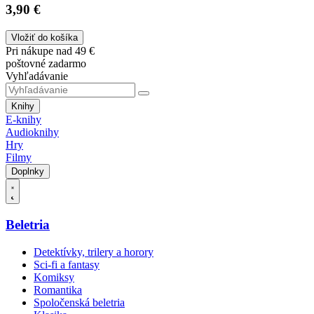
3,90 €
Vložiť do košíka
Pri nákupe nad 49 €
poštovné zadarmo
Vyhľadávanie
Knihy
E-knihy
Audioknihy
Hry
Filmy
Doplnky
Beletria
Detektívky, trilery a horory
Sci-fi a fantasy
Komiksy
Romantika
Spoločenská beletria