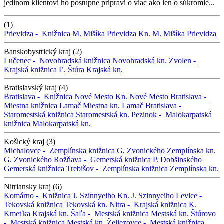
jedinom klientovi ho postupne pripraví o viac ako len o súkromie...
(1)
Prievidza -
Knižnica M. Mišíka Prievidza
Kn. M. Mišíka Prievidza
Banskobystrický kraj (2)
Lučenec -
Novohradská knižnica
Novohradská kn.
Zvolen -
Krajská knižnica Ľ. Štúra
Krajská kn.
Bratislavský kraj (4)
Bratislava -
Knižnica Nové Mesto
Kn. Nové Mesto
Bratislava -
Miestna knižnica Lamač
Miestna kn. Lamač
Bratislava -
Staromestská knižnica
Staromestská kn.
Pezinok -
Malokarpatská
knižnica
Malokarpatská kn.
Košický kraj (3)
Michalovce -
Zemplínska knižnica G. Zvonického
Zemplínska kn.
G. Zvonického
Rožňava -
Gemerská knižnica P. Dobšinského
Gemerská knižnica
Trebišov -
Zemplínska knižnica
Zemplínska kn.
Nitriansky kraj (6)
Komárno -
Knižnica J. Szinnyeiho
Kn. J. Szinnyeiho
Levice -
Tekovská knižnica
Tekovská kn.
Nitra -
Krajská knižnica K.
Kmeťka
Krajská kn.
Šaľa -
Mestská knižnica
Mestská kn.
Štúrovo
-
Mestská knižnica
Mestská kn.
Želiezovce -
Mestská knižnica