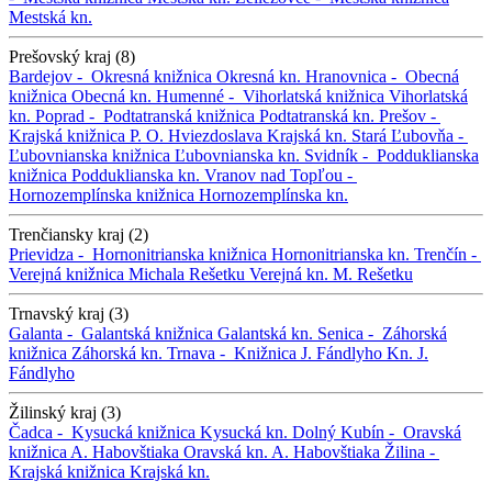
Mestská kn.
Prešovský kraj (8)
Bardejov -
Okresná knižnica
Okresná kn.
Hranovnica -
Obecná
knižnica
Obecná kn.
Humenné -
Vihorlatská knižnica
Vihorlatská
kn.
Poprad -
Podtatranská knižnica
Podtatranská kn.
Prešov -
Krajská knižnica P. O. Hviezdoslava
Krajská kn.
Stará Ľubovňa -
Ľubovnianska knižnica
Ľubovnianska kn.
Svidník -
Podduklianska
knižnica
Podduklianska kn.
Vranov nad Topľou -
Hornozemplínska knižnica
Hornozemplínska kn.
Trenčiansky kraj (2)
Prievidza -
Hornonitrianska knižnica
Hornonitrianska kn.
Trenčín -
Verejná knižnica Michala Rešetku
Verejná kn. M. Rešetku
Trnavský kraj (3)
Galanta -
Galantská knižnica
Galantská kn.
Senica -
Záhorská
knižnica
Záhorská kn.
Trnava -
Knižnica J. Fándlyho
Kn. J.
Fándlyho
Žilinský kraj (3)
Čadca -
Kysucká knižnica
Kysucká kn.
Dolný Kubín -
Oravská
knižnica A. Habovštiaka
Oravská kn. A. Habovštiaka
Žilina -
Krajská knižnica
Krajská kn.