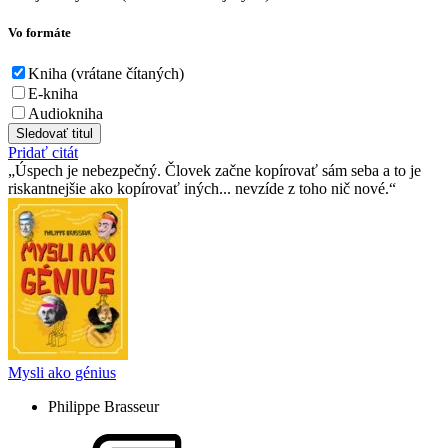
Vo formáte
Kniha (vrátane čítaných)
E-kniha
Audiokniha
Sledovať titul
Pridať citát
Úspech je nebezpečný. Človek začne kopírovať sám seba a to je
riskantnejšie ako kopírovať iných... nevzíde z toho nič nové.
Mysli ako génius
Philippe Brasseur