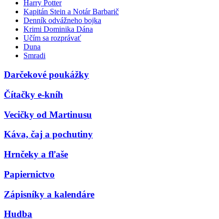
Harry Potter
Kapitán Stein a Notár Barbarič
Denník odvážneho bojka
Krimi Dominika Dána
Učím sa rozprávať
Duna
Smradi
Darčekové poukážky
Čítačky e-kníh
Vecičky od Martinusu
Káva, čaj a pochutiny
Hrnčeky a fľaše
Papiernictvo
Zápisníky a kalendáre
Hudba