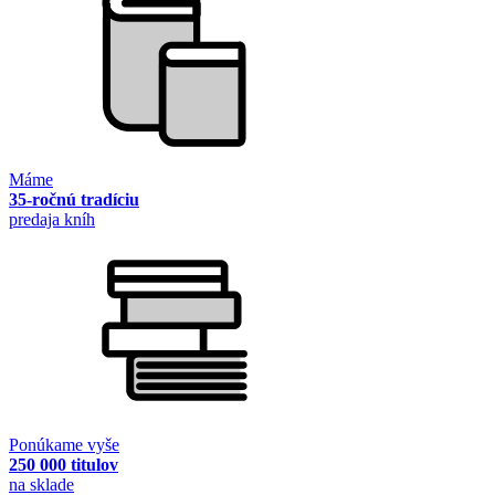
Máme
35-ročnú tradíciu
predaja kníh
Ponúkame vyše
250 000 titulov
na sklade