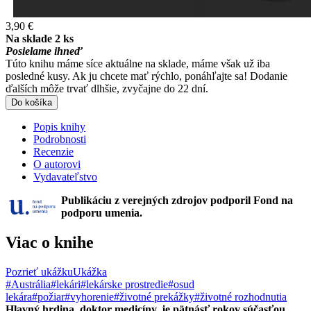
3,90 €
Na sklade 2 ks
Posielame ihneď
Túto knihu máme síce aktuálne na sklade, máme však už iba
posledné kusy. Ak ju chcete mať rýchlo, ponáhľajte sa! Dodanie
ďalších môže trvať dlhšie, zvyčajne do 22 dní.
Do košíka
Popis knihy
Podrobnosti
Recenzie
O autorovi
Vydavateľstvo
Publikáciu z verejných zdrojov podporil Fond na
podporu umenia.
Viac o knihe
Pozrieť ukážku
Ukážka
#Austrália
#lekári
#lekárske prostredie
#osud
lekára
#požiar
#vyhorenie
#životné prekážky
#životné rozhodnutia
Hlavný hrdina, doktor medicíny, je pätnásť rokov súčasťou