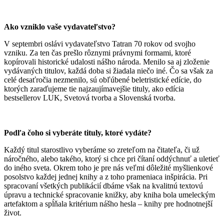
Ako vzniklo vaše vydavateľstvo?
V septembri oslávi vydavateľstvo Tatran 70 rokov od svojho
vzniku. Za ten čas prešlo rôznymi právnymi formami, ktoré
kopírovali historické udalosti nášho národa. Menilo sa aj zloženie
vydávaných titulov, každá doba si žiadala niečo iné. Čo sa však za
celé desaťročia nezmenilo, sú obľúbené beletristické edície, do
ktorých zaraďujeme tie najzaujímavejšie tituly, ako edícia
bestsellerov LUK, Svetová tvorba a Slovenská tvorba.
Podľa čoho si vyberáte tituly, ktoré vydáte?
Každý titul starostlivo vyberáme so zreteľom na čitateľa, či už
náročného, alebo takého, ktorý si chce pri čítaní oddýchnuť a uletieť
do iného sveta. Okrem toho je pre nás veľmi dôležité myšlienkové
posolstvo každej jednej knihy a z toho prameniaca inšpirácia. Pri
spracovaní všetkých publikácií dbáme však na kvalitnú textovú
úpravu a technické spracovanie knižky, aby kniha bola umeleckým
artefaktom a spĺňala kritérium nášho hesla – knihy pre hodnotnejší
život.