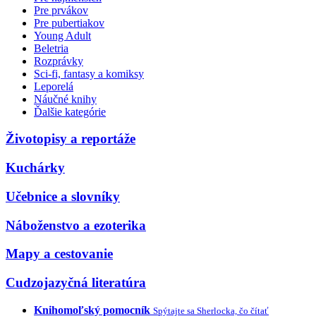
Pre prvákov
Pre pubertiakov
Young Adult
Beletria
Rozprávky
Sci-fi, fantasy a komiksy
Leporelá
Náučné knihy
Ďalšie kategórie
Životopisy a reportáže
Kuchárky
Učebnice a slovníky
Náboženstvo a ezoterika
Mapy a cestovanie
Cudzojazyčná literatúra
Knihomoľský pomocník
Spýtajte sa Sherlocka, čo čítať