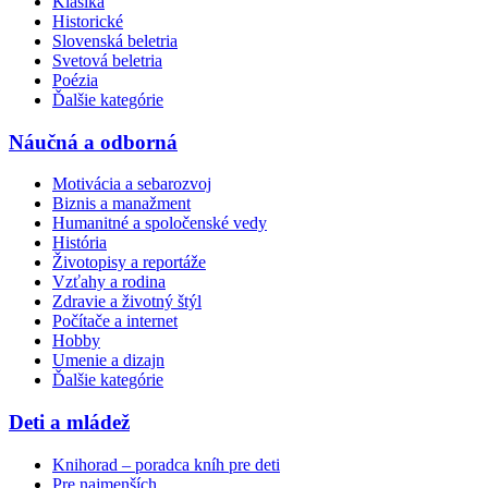
Klasika
Historické
Slovenská beletria
Svetová beletria
Poézia
Ďalšie kategórie
Náučná a odborná
Motivácia a sebarozvoj
Biznis a manažment
Humanitné a spoločenské vedy
História
Životopisy a reportáže
Vzťahy a rodina
Zdravie a životný štýl
Počítače a internet
Hobby
Umenie a dizajn
Ďalšie kategórie
Deti a mládež
Knihorad – poradca kníh pre deti
Pre najmenších