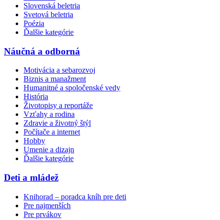
Slovenská beletria
Svetová beletria
Poézia
Ďalšie kategórie
Náučná a odborná
Motivácia a sebarozvoj
Biznis a manažment
Humanitné a spoločenské vedy
História
Životopisy a reportáže
Vzťahy a rodina
Zdravie a životný štýl
Počítače a internet
Hobby
Umenie a dizajn
Ďalšie kategórie
Deti a mládež
Knihorad – poradca kníh pre deti
Pre najmenších
Pre prvákov