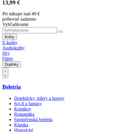
13,99 €
Pri nákupe nad 49 €
poštovné zadarmo
Vyhľadávanie
Knihy
E-knihy
Audioknihy
Hry
Filmy
Doplnky
Beletria
Detektívky, trilery a horory
Sci-fi a fantasy
Komiksy
Romantika
Spoločenská beletria
Klasika
Historické