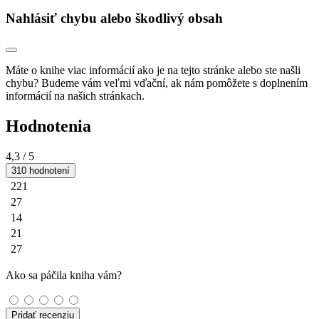
Nahlásiť chybu alebo škodlivý obsah
Máte o knihe viac informácií ako je na tejto stránke alebo ste našli
chybu? Budeme vám veľmi vďační, ak nám pomôžete s doplnením
informácií na našich stránkach.
Hodnotenia
4,3
/ 5
310 hodnotení
221
27
14
21
27
Ako sa páčila kniha vám?
Pridať recenziu