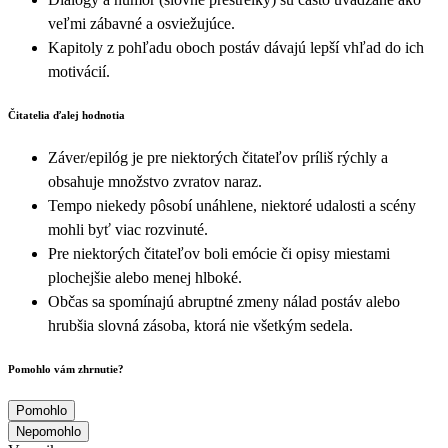
veľmi zábavné a osviežujúce.
Kapitoly z pohľadu oboch postáv dávajú lepší vhľad do ich
motivácií.
Čitatelia ďalej hodnotia
Záver/epilóg je pre niektorých čitateľov príliš rýchly a
obsahuje množstvo zvratov naraz.
Tempo niekedy pôsobí unáhlene, niektoré udalosti a scény
mohli byť viac rozvinuté.
Pre niektorých čitateľov boli emócie či opisy miestami
plochejšie alebo menej hlboké.
Občas sa spomínajú abruptné zmeny nálad postáv alebo
hrubšia slovná zásoba, ktorá nie všetkým sedela.
Pomohlo vám zhrnutie?
Pomohlo
Nepomohlo