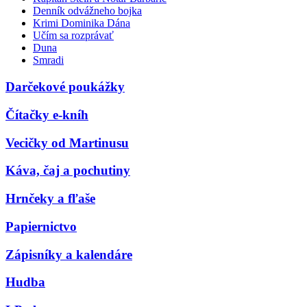
Denník odvážneho bojka
Krimi Dominika Dána
Učím sa rozprávať
Duna
Smradi
Darčekové poukážky
Čítačky e-kníh
Vecičky od Martinusu
Káva, čaj a pochutiny
Hrnčeky a fľaše
Papiernictvo
Zápisníky a kalendáre
Hudba