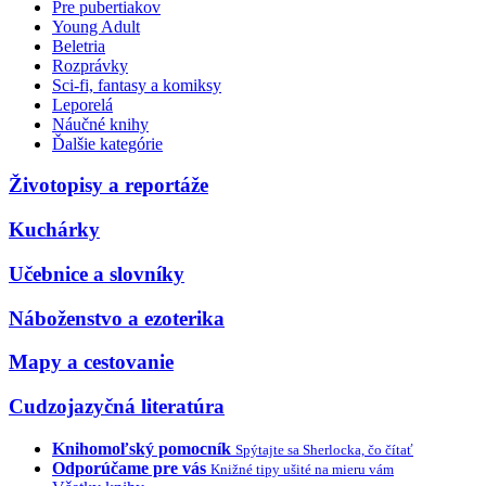
Pre pubertiakov
Young Adult
Beletria
Rozprávky
Sci-fi, fantasy a komiksy
Leporelá
Náučné knihy
Ďalšie kategórie
Životopisy a reportáže
Kuchárky
Učebnice a slovníky
Náboženstvo a ezoterika
Mapy a cestovanie
Cudzojazyčná literatúra
Knihomoľský pomocník
Spýtajte sa Sherlocka, čo čítať
Odporúčame pre vás
Knižné tipy ušité na mieru vám