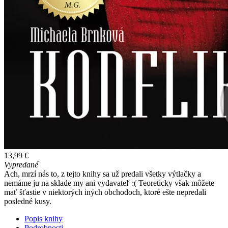
13,99 €
Vypredané
Ach, mrzí nás to, z tejto knihy sa už predali všetky výtlačky a
nemáme ju na sklade my ani vydavateľ :( Teoreticky však môžete
mať šťastie v niektorých iných obchodoch, ktoré ešte nepredali
posledné kusy.
Popis knihy
Podrobnosti