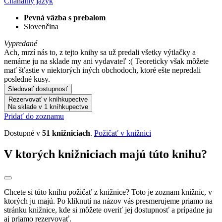
Čítaná
iný jazyk
Pevná väzba s prebalom
Slovenčina
Vypredané
Ach, mrzí nás to, z tejto knihy sa už predali všetky výtlačky a
nemáme ju na sklade my ani vydavateľ :( Teoreticky však môžete
mať šťastie v niektorých iných obchodoch, ktoré ešte nepredali
posledné kusy.
Sledovať dostupnosť
Rezervovať v kníhkupectve
Na sklade v 1 kníhkupectve
Pridať do zoznamu
Dostupné v
51 knižniciach
.
Požičať v knižnici
V ktorých knižniciach majú túto knihu?
Chcete si túto knihu požičať z knižnice? Toto je zoznam knižníc, v
ktorých ju majú. Po kliknutí na názov vás presmerujeme priamo na
stránku knižnice, kde si môžete overiť jej dostupnosť a prípadne ju
aj priamo rezervovať.