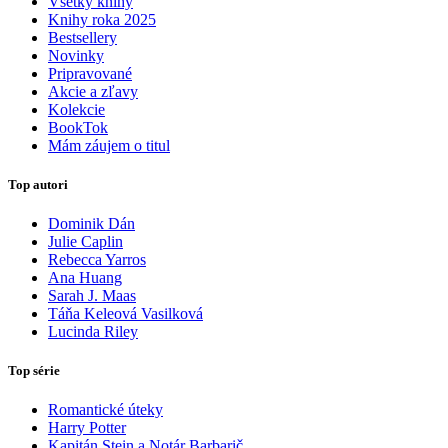
Všetky knihy
Knihy roka 2025
Bestsellery
Novinky
Pripravované
Akcie a zľavy
Kolekcie
BookTok
Mám záujem o titul
Top autori
Dominik Dán
Julie Caplin
Rebecca Yarros
Ana Huang
Sarah J. Maas
Táňa Keleová Vasilková
Lucinda Riley
Top série
Romantické úteky
Harry Potter
Kapitán Stein a Notár Barbarič