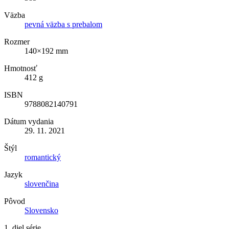
Väzba
pevná väzba s prebalom
Rozmer
140×192 mm
Hmotnosť
412 g
ISBN
9788082140791
Dátum vydania
29. 11. 2021
Štýl
romantický
Jazyk
slovenčina
Pôvod
Slovensko
1. diel série