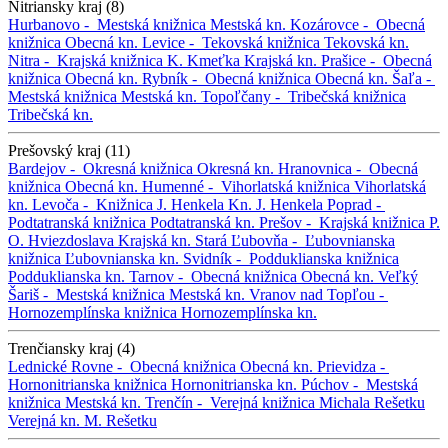
Nitriansky kraj (8)
Hurbanovo -
Mestská knižnica
Mestská kn.
Kozárovce -
Obecná
knižnica
Obecná kn.
Levice -
Tekovská knižnica
Tekovská kn.
Nitra -
Krajská knižnica K. Kmeťka
Krajská kn.
Prašice -
Obecná
knižnica
Obecná kn.
Rybník -
Obecná knižnica
Obecná kn.
Šaľa -
Mestská knižnica
Mestská kn.
Topoľčany -
Tribečská knižnica
Tribečská kn.
Prešovský kraj (11)
Bardejov -
Okresná knižnica
Okresná kn.
Hranovnica -
Obecná
knižnica
Obecná kn.
Humenné -
Vihorlatská knižnica
Vihorlatská
kn.
Levoča -
Knižnica J. Henkela
Kn. J. Henkela
Poprad -
Podtatranská knižnica
Podtatranská kn.
Prešov -
Krajská knižnica P.
O. Hviezdoslava
Krajská kn.
Stará Ľubovňa -
Ľubovnianska
knižnica
Ľubovnianska kn.
Svidník -
Podduklianska knižnica
Podduklianska kn.
Tarnov -
Obecná knižnica
Obecná kn.
Veľký
Šariš -
Mestská knižnica
Mestská kn.
Vranov nad Topľou -
Hornozemplínska knižnica
Hornozemplínska kn.
Trenčiansky kraj (4)
Lednické Rovne -
Obecná knižnica
Obecná kn.
Prievidza -
Hornonitrianska knižnica
Hornonitrianska kn.
Púchov -
Mestská
knižnica
Mestská kn.
Trenčín -
Verejná knižnica Michala Rešetku
Verejná kn. M. Rešetku