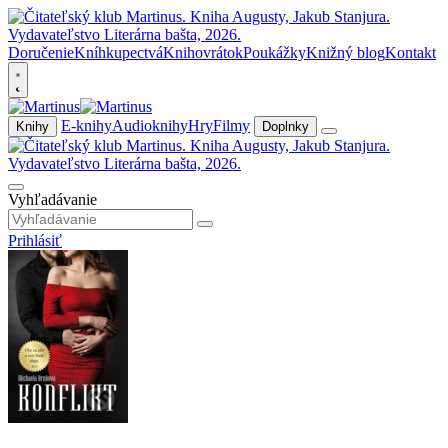
Doručenie
Kníhkupectvá
Knihovrátok
Poukážky
Knižný blog
Kontakt
E-knihy
Audioknihy
Hry
Filmy
Knihy
Doplnky
Vyhľadávanie
Prihlásiť