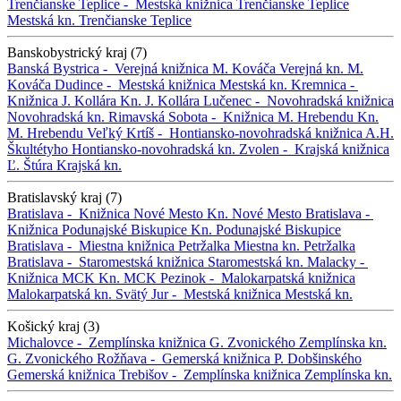
Trenčianske Teplice -
Mestská knižnica Trenčianske Teplice
Mestská kn. Trenčianske Teplice
Banskobystrický kraj (7)
Banská Bystrica -
Verejná knižnica M. Kováča
Verejná kn. M.
Kováča
Dudince -
Mestská knižnica
Mestská kn.
Kremnica -
Knižnica J. Kollára
Kn. J. Kollára
Lučenec -
Novohradská knižnica
Novohradská kn.
Rimavská Sobota -
Knižnica M. Hrebendu
Kn.
M. Hrebendu
Veľký Krtíš -
Hontiansko-novohradská knižnica A.H.
Škultétyho
Hontiansko-novohradská kn.
Zvolen -
Krajská knižnica
Ľ. Štúra
Krajská kn.
Bratislavský kraj (7)
Bratislava -
Knižnica Nové Mesto
Kn. Nové Mesto
Bratislava -
Knižnica Podunajské Biskupice
Kn. Podunajské Biskupice
Bratislava -
Miestna knižnica Petržalka
Miestna kn. Petržalka
Bratislava -
Staromestská knižnica
Staromestská kn.
Malacky -
Knižnica MCK
Kn. MCK
Pezinok -
Malokarpatská knižnica
Malokarpatská kn.
Svätý Jur -
Mestská knižnica
Mestská kn.
Košický kraj (3)
Michalovce -
Zemplínska knižnica G. Zvonického
Zemplínska kn.
G. Zvonického
Rožňava -
Gemerská knižnica P. Dobšinského
Gemerská knižnica
Trebišov -
Zemplínska knižnica
Zemplínska kn.