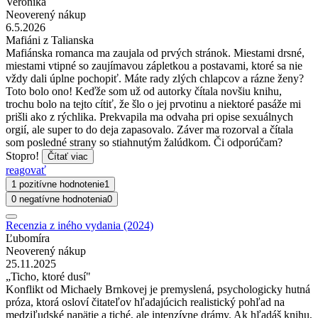
Veronika
Neoverený nákup
6.5.2026
Mafiáni z Talianska
Mafiánska romanca ma zaujala od prvých stránok. Miestami drsné,
miestami vtipné so zaujímavou zápletkou a postavami, ktoré sa nie
vždy dali úplne pochopiť. Máte rady zlých chlapcov a rázne ženy?
Toto bolo ono! Keďže som už od autorky čítala novšiu knihu,
trochu bolo na tejto cítiť, že šlo o jej prvotinu a niektoré pasáže mi
prišli ako z rýchlika. Prekvapila ma odvaha pri opise sexuálnych
orgií, ale super to do deja zapasovalo. Záver ma rozorval a čítala
som posledné strany so stiahnutým žalúdkom. Či odporúčam?
Stopro!
Čítať viac
reagovať
1 pozitívne hodnotenie
1
0 negatívne hodnotenia
0
Recenzia z iného vydania (2024)
Ľubomíra
Neoverený nákup
25.11.2025
„Ticho, ktoré dusí"
Konflikt od Michaely Brnkovej je premyslená, psychologicky hutná
próza, ktorá osloví čitateľov hľadajúcich realistický pohľad na
medziľudské napätie a tiché, ale intenzívne drámy. Ak hľadáš knihu,