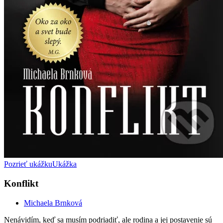
Pozrieť ukážku
Ukážka
Konflikt
Michaela Brnková
Nenávidím, keď sa musím podriadiť, ale rodina a jej postavenie sú