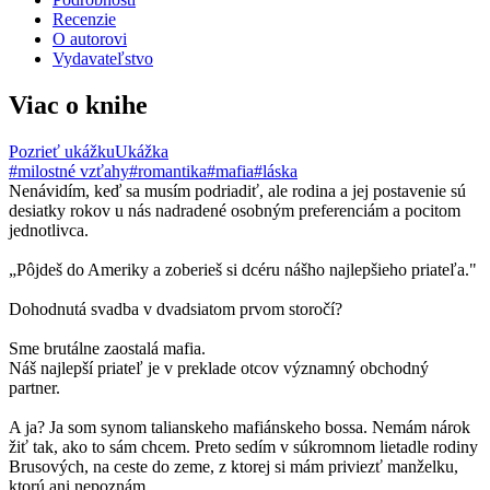
Recenzie
O autorovi
Vydavateľstvo
Viac o knihe
Pozrieť ukážku
Ukážka
#milostné vzťahy
#romantika
#mafia
#láska
Nenávidím, keď sa musím podriadiť, ale rodina a jej postavenie sú
desiatky rokov u nás nadradené osobným preferenciám a pocitom
jednotlivca.
„Pôjdeš do Ameriky a zoberieš si dcéru nášho najlepšieho priateľa."
Dohodnutá svadba v dvadsiatom prvom storočí?
Sme brutálne zaostalá mafia.
Náš najlepší priateľ je v preklade otcov významný obchodný
partner.
A ja? Ja som synom talianskeho mafiánskeho bossa. Nemám nárok
žiť tak, ako to sám chcem. Preto sedím v súkromnom lietadle rodiny
Brusových, na ceste do zeme, z ktorej si mám priviezť manželku,
ktorú ani nepoznám.