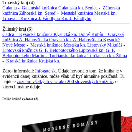
Trnavský kraj (4)
Galanta -
Galantská knižnica
Galantská kn.
Senica -
Záhorská
knižnica
Záhorská kn.
Sereď -
Mestská knižnica
Mestská kn.
Trnava -
Knižnica J. Fándlyho
Kn. J. Fándlyho
Žilinský kraj (6)
Čadca -
Kysucká knižnica
Kysucká kn.
Dolný Kubín -
Oravská
knižnica A. Habovštiaka
Oravská kn. A. Habovštiaka
Kysucké
Nové Mesto -
Mestská knižnica
Mestská kn.
Liptovský Mikuláš -
Liptovská knižnica G. F. Belopotockého
Liptovská kn. G. F.
Belopotockého
Martin -
Turčianska knižnica
Turčianska kn.
Žilina
-
Krajská knižnica
Krajská kn.
Zdroj informácií:
Infogate.sk
. Údaje hovoria o tom, že kniha je v
evidencii danej knižnice, môže však už byť aktuálne požičaná. Tu
nájdete
zoznam všetkých viac ako 200 slovenských knižníc
, o
ktorých máme údaje.
Ďalšie knižné vydania (2)