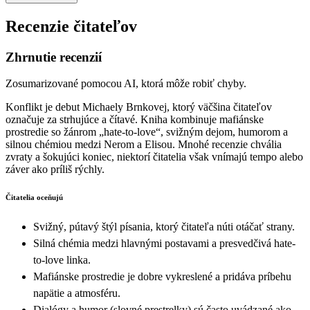
Recenzie čitateľov
Zhrnutie recenzií
Zosumarizované pomocou AI, ktorá môže robiť chyby.
Konflikt je debut Michaely Brnkovej, ktorý väčšina čitateľov
označuje za strhujúce a čítavé. Kniha kombinuje mafiánske
prostredie so žánrom „hate-to-love“, svižným dejom, humorom a
silnou chémiou medzi Nerom a Elisou. Mnohé recenzie chvália
zvraty a šokujúci koniec, niektorí čitatelia však vnímajú tempo alebo
záver ako príliš rýchly.
Čitatelia oceňujú
Svižný, pútavý štýl písania, ktorý čitateľa núti otáčať strany.
Silná chémia medzi hlavnými postavami a presvedčivá hate-
to-love linka.
Mafiánske prostredie je dobre vykreslené a pridáva príbehu
napätie a atmosféru.
Dialógy a humor (slovné prestrelky) sú často uvádzané ako