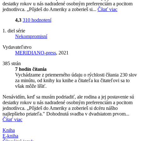
desiatky rokov u nás nadradené osobným preferenciám a pocitom
jednotlivca. „Pôjdeš do Ameriky a zoberieš si...
Čítať viac
4,3
310 hodnotení
1. diel série
Nekompromisní
Vydavateľstvo
MERIDIANO-press
, 2021
385 strán
7 hodín čítania
Vychádzame z priemerného údaju o rýchlosti čítania 230 slov
za minútu, od knihy ku knihe a čitateľa ku čitateľovi sa to
však môže líšiť.
Nenávidím, keď sa musím podriadiť, ale rodina a jej postavenie sú
desiatky rokov u nás nadradené osobným preferenciám a pocitom
jednotlivca. „Pôjdeš do Ameriky a zoberieš si dcéru nášho
najlepšieho priateľa." Dohodnutá svadba v dvadsiatom prvom...
Čítať viac
Kniha
E-kniha