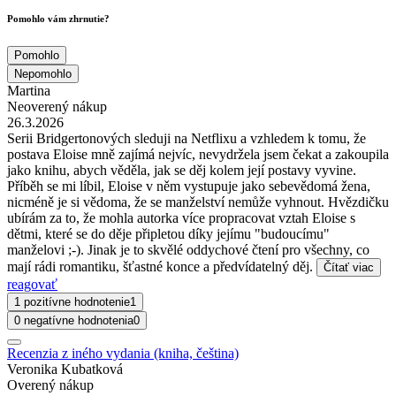
Pomohlo vám zhrnutie?
Pomohlo
Nepomohlo
Martina
Neoverený nákup
26.3.2026
Serii Bridgertonových sleduji na Netflixu a vzhledem k tomu, že
postava Eloise mně zajímá nejvíc, nevydržela jsem čekat a zakoupila
jako knihu, abych věděla, jak se děj kolem její postavy vyvine.
Příběh se mi líbil, Eloise v něm vystupuje jako sebevědomá žena,
nicméně je si vědoma, že se manželství nemůže vyhnout. Hvězdičku
ubírám za to, že mohla autorka více propracovat vztah Eloise s
dětmi, které se do děje připletou díky jejímu "budoucímu"
manželovi ;-). Jinak je to skvělé oddychové čtení pro všechny, co
mají rádi romantiku, šťastné konce a předvídatelný děj.
Čítať viac
reagovať
1 pozitívne hodnotenie
1
0 negatívne hodnotenia
0
Recenzia z iného vydania (kniha, čeština)
Veronika Kubatková
Overený nákup