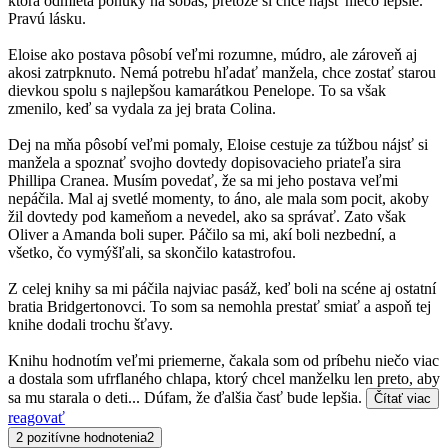
ktorá odmieta ponuky na sobáš, pretože si chce nájsť niečo lepšie.
Pravú lásku.
Eloise ako postava pôsobí veľmi rozumne, múdro, ale zároveň aj
akosi zatrpknuto. Nemá potrebu hľadať manžela, chce zostať starou
dievkou spolu s najlepšou kamarátkou Penelope. To sa však
zmenilo, keď sa vydala za jej brata Colina.
Dej na mňa pôsobí veľmi pomaly, Eloise cestuje za túžbou nájsť si
manžela a spoznať svojho dovtedy dopisovacieho priateľa sira
Phillipa Cranea. Musím povedať, že sa mi jeho postava veľmi
nepáčila. Mal aj svetlé momenty, to áno, ale mala som pocit, akoby
žil dovtedy pod kameňom a nevedel, ako sa správať. Zato však
Oliver a Amanda boli super. Páčilo sa mi, akí boli nezbední, a
všetko, čo vymýšľali, sa skončilo katastrofou.
Z celej knihy sa mi páčila najviac pasáž, keď boli na scéne aj ostatní
bratia Bridgertonovci. To som sa nemohla prestať smiať a aspoň tej
knihe dodali trochu šťavy.
Knihu hodnotím veľmi priemerne, čakala som od príbehu niečo viac
a dostala som ufrflaného chlapa, ktorý chcel manželku len preto, aby
sa mu starala o deti... Dúfam, že ďalšia časť bude lepšia.
Čítať viac
reagovať
2 pozitívne hodnotenia
2