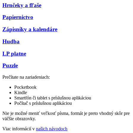
Hrnčeky a fľaše
Papiernictvo
Zápisníky a kalendáre
Hudba
LP platne
Puzzle
Prečítate na zariadeniach:
Pocketbook
Kindle
Smartfón či tablet s príslušnou aplikáciou
Počítač s príslušnou aplikáciou
Nie je možné meniť veľkosť písma, formát je preto vhodný skôr pre
väčšie obrazovky.
Viac informácií v
našich návodoch