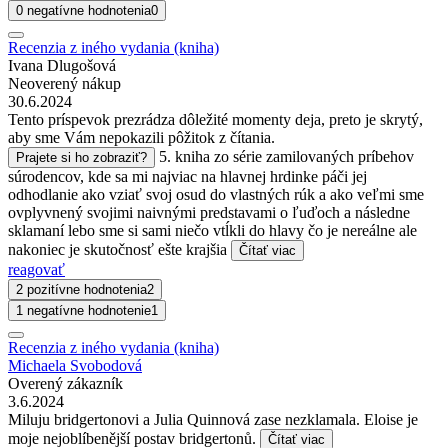
0 negatívne hodnotenia
0
Recenzia z iného vydania (kniha)
Ivana Dlugošová
Neoverený nákup
30.6.2024
Tento príspevok prezrádza dôležité momenty deja, preto je skrytý,
aby sme Vám nepokazili pôžitok z čítania.
5. kniha zo série zamilovaných príbehov
Prajete si ho zobraziť?
súrodencov, kde sa mi najviac na hlavnej hrdinke páči jej
odhodlanie ako vziať svoj osud do vlastných rúk a ako veľmi sme
ovplyvnený svojimi naivnými predstavami o ľuďoch a následne
sklamaní lebo sme si sami niečo vtĺkli do hlavy čo je nereálne ale
nakoniec je skutočnosť ešte krajšia
Čítať viac
reagovať
2 pozitívne hodnotenia
2
1 negatívne hodnotenie
1
Recenzia z iného vydania (kniha)
Michaela Svobodová
Overený zákazník
3.6.2024
Miluju bridgertonovi a Julia Quinnová zase nezklamala. Eloise je
moje nejoblíbenější postav bridgertonů.
Čítať viac