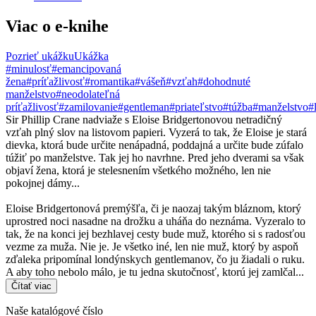
Viac o e-knihe
Pozrieť ukážku
Ukážka
#minulosť
#emancipovaná
žena
#príťažlivosť
#romantika
#vášeň
#vzťah
#dohodnuté
manželstvo
#neodolateľná
príťažlivosť
#zamilovanie
#gentleman
#priateľstvo
#túžba
#manželstvo
#
Sir Phillip Crane nadviaže s Eloise Bridgertonovou netradičný
vzťah plný slov na listovom papieri. Vyzerá to tak, že Eloise je stará
dievka, ktorá bude určite nenápadná, poddajná a určite bude zúfalo
túžiť po manželstve. Tak jej ho navrhne. Pred jeho dverami sa však
objaví žena, ktorá je stelesnením všetkého možného, len nie
pokojnej dámy...
Eloise Bridgertonová premýšľa, či je naozaj takým bláznom, ktorý
uprostred noci nasadne na drožku a uháňa do neznáma. Vyzeralo to
tak, že na konci jej bezhlavej cesty bude muž, ktorého si s radosťou
vezme za muža. Nie je. Je všetko iné, len nie muž, ktorý by aspoň
zďaleka pripomínal londýnskych gentlemanov, čo ju žiadali o ruku.
A aby toho nebolo málo, je tu jedna skutočnosť, ktorú jej zamlčal...
Čítať viac
Naše katalógové číslo