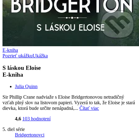
E-kniha
Pozrieť ukážku
Ukážka
S láskou Eloise
E-kniha
Julia Quinn
Sir Phillip Crane nadviaže s Eloise Bridgertonovou netradičný
vzťah plný slov na listovom papieri. Vyzerá to tak, že Eloise je stará
dievka, ktorá bude určite nenápadná,...
Čítať viac
4,6
103 hodnotení
5. diel série
Bridgertonovci