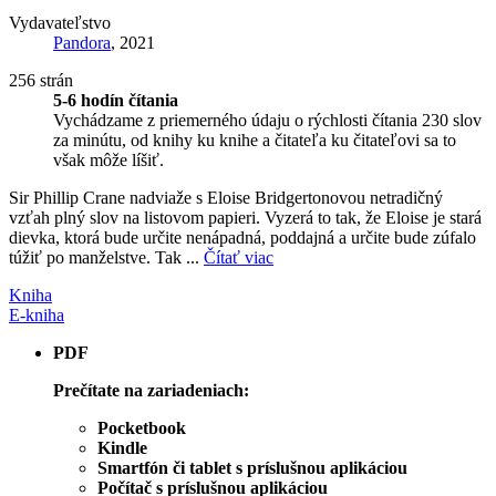
Vydavateľstvo
Pandora
, 2021
256 strán
5-6 hodín čítania
Vychádzame z priemerného údaju o rýchlosti čítania 230 slov
za minútu, od knihy ku knihe a čitateľa ku čitateľovi sa to
však môže líšiť.
Sir Phillip Crane nadviaže s Eloise Bridgertonovou netradičný
vzťah plný slov na listovom papieri. Vyzerá to tak, že Eloise je stará
dievka, ktorá bude určite nenápadná, poddajná a určite bude zúfalo
túžiť po manželstve. Tak ...
Čítať viac
Kniha
E-kniha
PDF
Prečítate na zariadeniach:
Pocketbook
Kindle
Smartfón či tablet s príslušnou aplikáciou
Počítač s príslušnou aplikáciou