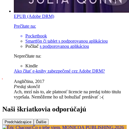
EPUB (Adobe DRM)
Prečítate na:
Pocketbook
Smartfón či tablet
s podporovanou aplikáciou
Počítač
s podporovanou aplikáciou
Neprečítate na:
Kindle
Ako čítať e-knihy zabezpečené cez Adobe DRM?
Angličtina, 2017
Predaj skončil
Ach, mrzí nás to, ale platnosť licencie na predaj tohto titulu
vypršala. Nemôžeme ho už bohužiaľ predávať :-(
Naši škriatkovia odporúčajú
Predchádzajúce
Ďalšie