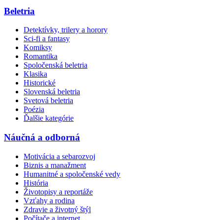
Beletria
Detektívky, trilery a horory
Sci-fi a fantasy
Komiksy
Romantika
Spoločenská beletria
Klasika
Historické
Slovenská beletria
Svetová beletria
Poézia
Ďalšie kategórie
Náučná a odborná
Motivácia a sebarozvoj
Biznis a manažment
Humanitné a spoločenské vedy
História
Životopisy a reportáže
Vzťahy a rodina
Zdravie a životný štýl
Počítače a internet