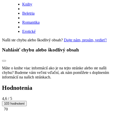
Knihy
Beletria
Romantika
Erotické
Našli ste chybu alebo škodlivý obsah?
Dajte nám, prosím, vedieť!
Nahlásiť chybu alebo škodlivý obsah
Máte o knihe viac informácií ako je na tejto stránke alebo ste našli
chybu? Budeme vám veľmi vďační, ak nám pomôžete s doplnením
informácií na našich stránkach.
Hodnotenia
4,6
/ 5
103 hodnotení
70