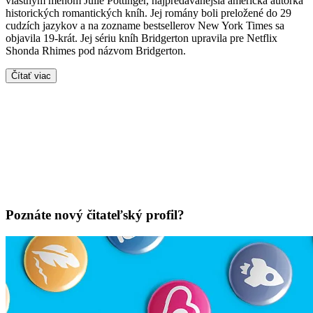
vlastným menom Julie Pottinger, najpredávanejšia americká autorka
historických romantických kníh. Jej romány boli preložené do 29
cudzích jazykov a na zozname bestsellerov New York Times sa
objavila 19-krát. Jej sériu kníh Bridgerton upravila pre Netflix
Shonda Rhimes pod názvom Bridgerton.
Čítať viac
Poznáte nový čitateľský profil?