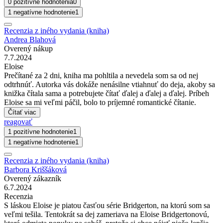
0 pozitívne hodnotenia
0
1 negatívne hodnotenie
1
Recenzia z iného vydania (kniha)
Andrea Blahová
Overený nákup
7.7.2024
Eloise
Prečítané za 2 dni, kniha ma pohltila a nevedela som sa od nej
odtrhnúť. Autorka vás dokáže nenásilne vtiahnuť do deja, akoby sa
knižka čítala sama a potrebujete čítať ďalej a ďalej a ďalej. Príbeh
Eloise sa mi veľmi páčil, bolo to príjemné romantické čítanie.
Čítať viac
reagovať
1 pozitívne hodnotenie
1
1 negatívne hodnotenie
1
Recenzia z iného vydania (kniha)
Barbora Kriššáková
Overený zákazník
6.7.2024
Recenzia
S láskou Eloise je piatou časťou série Bridgerton, na ktorú som sa
veľmi tešila. Tentokrát sa dej zameriava na Eloise Bridgertonovú,