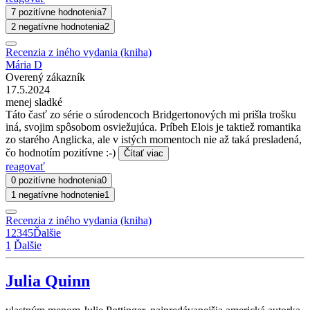
7 pozitívne hodnotenia
7
2 negatívne hodnotenia
2
Recenzia z iného vydania (kniha)
Mária D
Overený zákazník
17.5.2024
menej sladké
Táto časť zo série o súrodencoch Bridgertonových mi prišla trošku
iná, svojim spôsobom osviežujúca. Príbeh Elois je taktiež romantika
zo starého Anglicka, ale v istých momentoch nie až taká presladená,
čo hodnotím pozitívne :-)
Čítať viac
reagovať
0 pozitívne hodnotenia
0
1 negatívne hodnotenie
1
Recenzia z iného vydania (kniha)
1
2
3
4
5
Ďalšie
1
Ďalšie
Julia Quinn