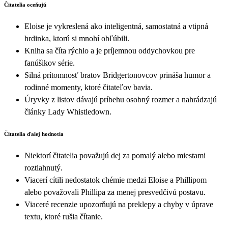
Čitatelia oceňujú
Eloise je vykreslená ako inteligentná, samostatná a vtipná
hrdinka, ktorú si mnohí obľúbili.
Kniha sa číta rýchlo a je príjemnou oddychovkou pre
fanúšikov série.
Silná prítomnosť bratov Bridgertonovcov prináša humor a
rodinné momenty, ktoré čitateľov bavia.
Úryvky z listov dávajú príbehu osobný rozmer a nahrádzajú
články Lady Whistledown.
Čitatelia ďalej hodnotia
Niektorí čitatelia považujú dej za pomalý alebo miestami
roztiahnutý.
Viacerí cítili nedostatok chémie medzi Eloise a Phillipom
alebo považovali Phillipa za menej presvedčivú postavu.
Viaceré recenzie upozorňujú na preklepy a chyby v úprave
textu, ktoré rušia čítanie.