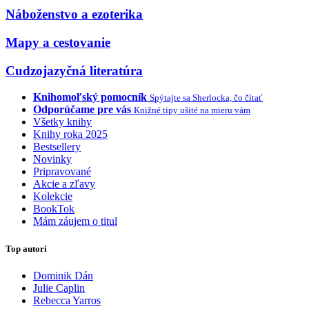
Náboženstvo a ezoterika
Mapy a cestovanie
Cudzojazyčná literatúra
Knihomoľský pomocník
Spýtajte sa Sherlocka, čo čítať
Odporúčame pre vás
Knižné tipy ušité na mieru vám
Všetky knihy
Knihy roka 2025
Bestsellery
Novinky
Pripravované
Akcie a zľavy
Kolekcie
BookTok
Mám záujem o titul
Top autori
Dominik Dán
Julie Caplin
Rebecca Yarros