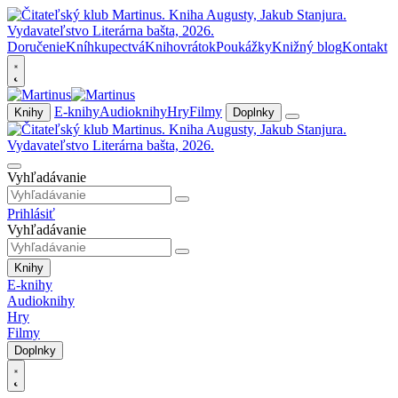
Doručenie
Kníhkupectvá
Knihovrátok
Poukážky
Knižný blog
Kontakt
E-knihy
Audioknihy
Hry
Filmy
Knihy
Doplnky
Vyhľadávanie
Prihlásiť
Vyhľadávanie
Knihy
E-knihy
Audioknihy
Hry
Filmy
Doplnky