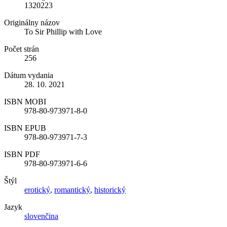
1320223
Originálny názov
To Sir Phillip with Love
Počet strán
256
Dátum vydania
28. 10. 2021
ISBN MOBI
978-80-973971-8-0
ISBN EPUB
978-80-973971-7-3
ISBN PDF
978-80-973971-6-6
Štýl
erotický
,
romantický
,
historický
Jazyk
slovenčina