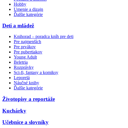
Hobby
Umenie a dizajn
Ďalšie kategórie
Deti a mládež
Knihorad – poradca kníh pre deti
Pre najmenších
Pre prvákov
Pre pubertiakov
Young Adult
Beletria
Rozprávky
Sci-fi, fantasy a komiksy
Leporelá
Náučné knihy
Ďalšie kategórie
Životopisy a reportáže
Kuchárky
Učebnice a slovníky