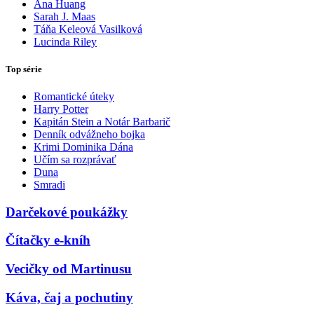
Ana Huang
Sarah J. Maas
Táňa Keleová Vasilková
Lucinda Riley
Top série
Romantické úteky
Harry Potter
Kapitán Stein a Notár Barbarič
Denník odvážneho bojka
Krimi Dominika Dána
Učím sa rozprávať
Duna
Smradi
Darčekové poukážky
Čítačky e-kníh
Vecičky od Martinusu
Káva, čaj a pochutiny