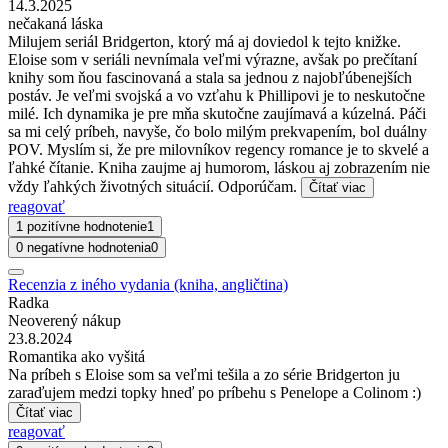
14.3.2025
nečakaná láska
Milujem seriál Bridgerton, ktorý má aj doviedol k tejto knižke.
Eloise som v seriáli nevnímala veľmi výrazne, avšak po prečítaní
knihy som ňou fascinovaná a stala sa jednou z najobľúbenejších
postáv. Je veľmi svojská a vo vzťahu k Phillipovi je to neskutočne
milé. Ich dynamika je pre mňa skutočne zaujímavá a kúzelná. Páči
sa mi celý príbeh, navyše, čo bolo milým prekvapením, bol duálny
POV. Myslím si, že pre milovníkov regency romance je to skvelé a
ľahké čítanie. Kniha zaujme aj humorom, láskou aj zobrazením nie
vždy ľahkých životných situácií. Odporúčam.
Čítať viac
reagovať
1 pozitívne hodnotenie
1
0 negatívne hodnotenia
0
Recenzia z iného vydania (kniha, angličtina)
Radka
Neoverený nákup
23.8.2024
Romantika ako vyšitá
Na príbeh s Eloise som sa veľmi tešila a zo série Bridgerton ju
zaraďujem medzi topky hneď po príbehu s Penelope a Colinom :)
Čítať viac
reagovať