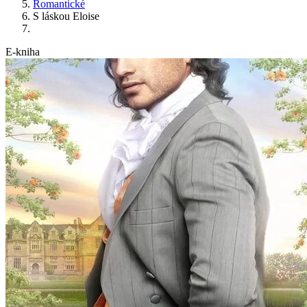
Romantické
S láskou Eloise
E-kniha