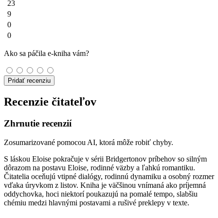
23
9
0
0
Ako sa páčila e-kniha vám?
Pridať recenziu
Recenzie čitateľov
Zhrnutie recenzií
Zosumarizované pomocou AI, ktorá môže robiť chyby.
S láskou Eloise pokračuje v sérii Bridgertonov príbehov so silným
dôrazom na postavu Eloise, rodinné väzby a ľahkú romantiku.
Čitatelia oceňujú vtipné dialógy, rodinnú dynamiku a osobný rozmer
vďaka úryvkom z listov. Kniha je väčšinou vnímaná ako príjemná
oddychovka, hoci niektorí poukazujú na pomalé tempo, slabšiu
chémiu medzi hlavnými postavami a rušivé preklepy v texte.