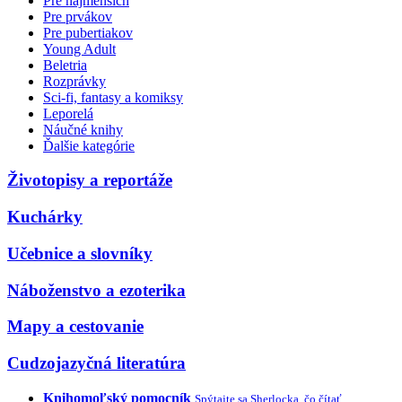
Pre najmenších
Pre prvákov
Pre pubertiakov
Young Adult
Beletria
Rozprávky
Sci-fi, fantasy a komiksy
Leporelá
Náučné knihy
Ďalšie kategórie
Životopisy a reportáže
Kuchárky
Učebnice a slovníky
Náboženstvo a ezoterika
Mapy a cestovanie
Cudzojazyčná literatúra
Knihomoľský pomocník
Spýtajte sa Sherlocka, čo čítať