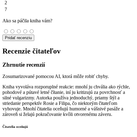
2
7
Ako sa páčila kniha vám?
Pridať recenziu
Recenzie čitateľov
Zhrnutie recenzií
Zosumarizované pomocou AI, ktorá môže robiť chyby.
Kniha vyvoláva rozporuplné reakcie: mnohí ju chvália ako rýchle,
pohodové a pútavé letné čítanie, iní ju kritizujú za povrchnosť a
silné vulgarizmy. Autorka používa jednoduchý, priamy štýl a
striedanie perspektív Rosie a Filipa, čo niektorým čitateľom
vyhovuje. Mnohí čitatelia oceňujú humorné a vášnivé pasáže a
zároveň si želajú pokračovanie kvôli otvorenému záveru.
Čitatelia oceňujú