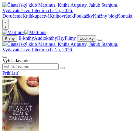
Doručenie
Kníhkupectvá
Knihovrátok
Poukážky
Knižný blog
Kontakt
E-knihy
Audioknihy
Hry
Filmy
Knihy
Doplnky
Vyhľadávanie
Prihlásiť