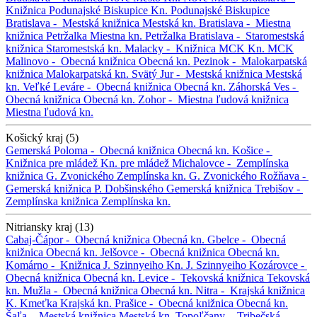
Knižnica Podunajské Biskupice
Kn. Podunajské Biskupice
Bratislava -
Mestská knižnica
Mestská kn.
Bratislava -
Miestna
knižnica Petržalka
Miestna kn. Petržalka
Bratislava -
Staromestská
knižnica
Staromestská kn.
Malacky -
Knižnica MCK
Kn. MCK
Malinovo -
Obecná knižnica
Obecná kn.
Pezinok -
Malokarpatská
knižnica
Malokarpatská kn.
Svätý Jur -
Mestská knižnica
Mestská
kn.
Veľké Leváre -
Obecná knižnica
Obecná kn.
Záhorská Ves -
Obecná knižnica
Obecná kn.
Zohor -
Miestna ľudová knižnica
Miestna ľudová kn.
Košický kraj (5)
Gemerská Poloma -
Obecná knižnica
Obecná kn.
Košice -
Knižnica pre mládež
Kn. pre mládež
Michalovce -
Zemplínska
knižnica G. Zvonického
Zemplínska kn. G. Zvonického
Rožňava -
Gemerská knižnica P. Dobšinského
Gemerská knižnica
Trebišov -
Zemplínska knižnica
Zemplínska kn.
Nitriansky kraj (13)
Cabaj-Čápor -
Obecná knižnica
Obecná kn.
Gbelce -
Obecná
knižnica
Obecná kn.
Jelšovce -
Obecná knižnica
Obecná kn.
Komárno -
Knižnica J. Szinnyeiho
Kn. J. Szinnyeiho
Kozárovce -
Obecná knižnica
Obecná kn.
Levice -
Tekovská knižnica
Tekovská
kn.
Mužla -
Obecná knižnica
Obecná kn.
Nitra -
Krajská knižnica
K. Kmeťka
Krajská kn.
Prašice -
Obecná knižnica
Obecná kn.
Šaľa -
Mestská knižnica
Mestská kn.
Topoľčany -
Tribečská