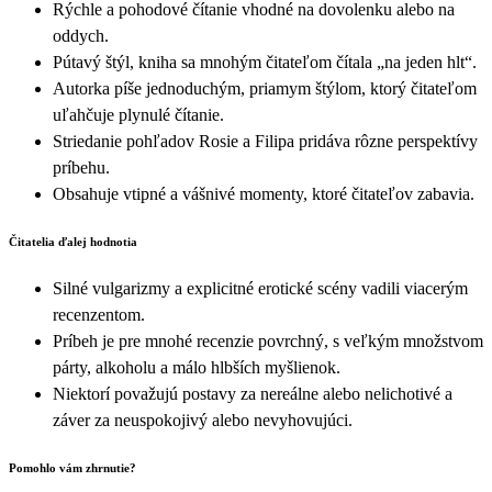
Rýchle a pohodové čítanie vhodné na dovolenku alebo na
oddych.
Pútavý štýl, kniha sa mnohým čitateľom čítala „na jeden hlt“.
Autorka píše jednoduchým, priamym štýlom, ktorý čitateľom
uľahčuje plynulé čítanie.
Striedanie pohľadov Rosie a Filipa pridáva rôzne perspektívy
príbehu.
Obsahuje vtipné a vášnivé momenty, ktoré čitateľov zabavia.
Čitatelia ďalej hodnotia
Silné vulgarizmy a explicitné erotické scény vadili viacerým
recenzentom.
Príbeh je pre mnohé recenzie povrchný, s veľkým množstvom
párty, alkoholu a málo hlbších myšlienok.
Niektorí považujú postavy za nereálne alebo nelichotivé a
záver za neuspokojivý alebo nevyhovujúci.
Pomohlo vám zhrnutie?