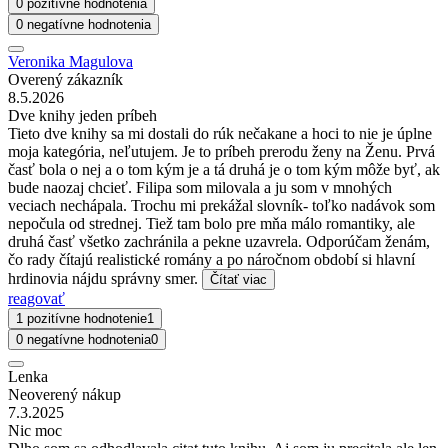
0 pozitívne hodnotenia
0 negatívne hodnotenia
Veronika Magulova
Overený zákazník
8.5.2026
Dve knihy jeden príbeh
Tieto dve knihy sa mi dostali do rúk nečakane a hoci to nie je úplne
moja kategória, neľutujem. Je to príbeh prerodu ženy na Ženu. Prvá
časť bola o nej a o tom kým je a tá druhá je o tom kým môže byť, ak
bude naozaj chcieť. Filipa som milovala a ju som v mnohých
veciach nechápala. Trochu mi prekážal slovník- toľko nadávok som
nepočula od strednej. Tiež tam bolo pre mňa málo romantiky, ale
druhá časť všetko zachránila a pekne uzavrela. Odporúčam ženám,
čo rady čítajú realistické romány a po náročnom období si hlavní
hrdinovia nájdu správny smer.
Čítať viac
reagovať
1 pozitívne hodnotenie
1
0 negatívne hodnotenia
0
Lenka
Neoverený nákup
7.3.2025
Nic moc