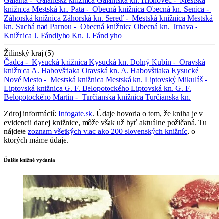
Galanta -
Galantská knižnica
Galantská kn.
Hlohovec -
Mestská
knižnica
Mestská kn.
Pata -
Obecná knižnica
Obecná kn.
Senica -
Záhorská knižnica
Záhorská kn.
Sereď -
Mestská knižnica
Mestská
kn.
Suchá nad Parnou -
Obecná knižnica
Obecná kn.
Trnava -
Knižnica J. Fándlyho
Kn. J. Fándlyho
Žilinský kraj (5)
Čadca -
Kysucká knižnica
Kysucká kn.
Dolný Kubín -
Oravská
knižnica A. Habovštiaka
Oravská kn. A. Habovštiaka
Kysucké
Nové Mesto -
Mestská knižnica
Mestská kn.
Liptovský Mikuláš -
Liptovská knižnica G. F. Belopotockého
Liptovská kn. G. F.
Belopotockého
Martin -
Turčianska knižnica
Turčianska kn.
Zdroj informácií:
Infogate.sk
. Údaje hovoria o tom, že kniha je v
evidencii danej knižnice, môže však už byť aktuálne požičaná. Tu
nájdete
zoznam všetkých viac ako 200 slovenských knižníc
, o
ktorých máme údaje.
Ďalšie knižné vydania