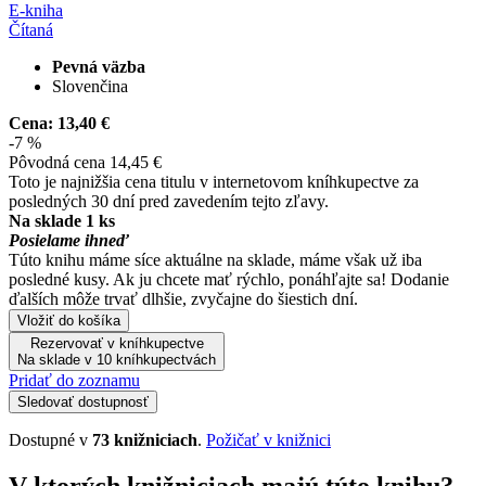
E-kniha
Čítaná
Pevná väzba
Slovenčina
Cena:
13,40 €
-7 %
Pôvodná cena
14,45 €
Toto je najnižšia cena titulu v internetovom kníhkupectve za
posledných 30 dní pred zavedením tejto zľavy.
Na sklade 1 ks
Posielame ihneď
Túto knihu máme síce aktuálne na sklade, máme však už iba
posledné kusy. Ak ju chcete mať rýchlo, ponáhľajte sa! Dodanie
ďalších môže trvať dlhšie, zvyčajne do šiestich dní.
Vložiť do košíka
Rezervovať v kníhkupectve
Na sklade v 10 kníhkupectvách
Pridať do zoznamu
Sledovať dostupnosť
Dostupné v
73 knižniciach
.
Požičať v knižnici
V ktorých knižniciach majú túto knihu?