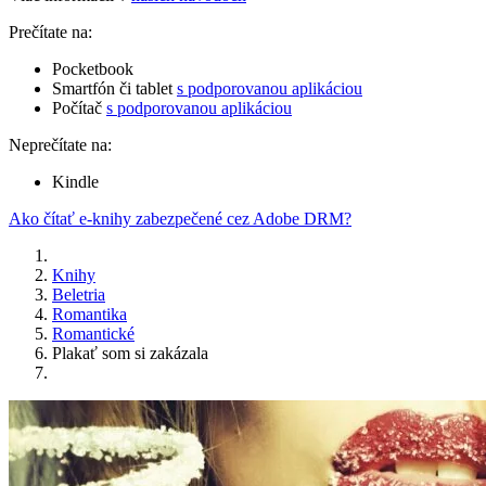
Prečítate na:
Pocketbook
Smartfón či tablet
s podporovanou aplikáciou
Počítač
s podporovanou aplikáciou
Neprečítate na:
Kindle
Ako čítať e-knihy zabezpečené cez Adobe DRM?
Knihy
Beletria
Romantika
Romantické
Plakať som si zakázala