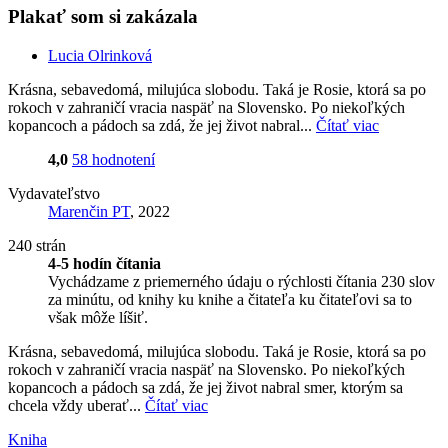
Plakať som si zakázala
Lucia Olrinková
Krásna, sebavedomá, milujúca slobodu. Taká je Rosie, ktorá sa po
rokoch v zahraničí vracia naspäť na Slovensko. Po niekoľkých
kopancoch a pádoch sa zdá, že jej život nabral...
Čítať viac
4,0
58 hodnotení
Vydavateľstvo
Marenčin PT
, 2022
240 strán
4-5 hodín čítania
Vychádzame z priemerného údaju o rýchlosti čítania 230 slov
za minútu, od knihy ku knihe a čitateľa ku čitateľovi sa to
však môže líšiť.
Krásna, sebavedomá, milujúca slobodu. Taká je Rosie, ktorá sa po
rokoch v zahraničí vracia naspäť na Slovensko. Po niekoľkých
kopancoch a pádoch sa zdá, že jej život nabral smer, ktorým sa
chcela vždy uberať...
Čítať viac
Kniha