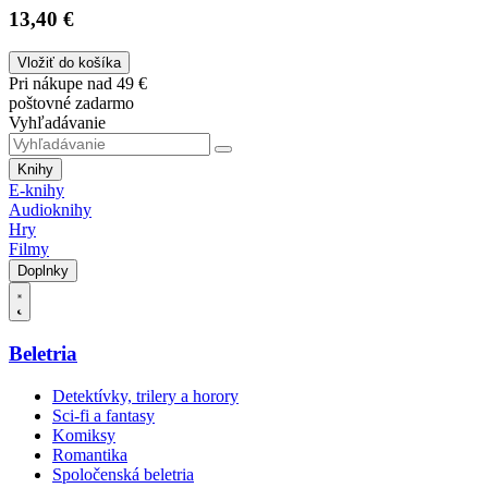
13,40 €
Vložiť do košíka
Pri nákupe nad 49 €
poštovné zadarmo
Vyhľadávanie
Knihy
E-knihy
Audioknihy
Hry
Filmy
Doplnky
Beletria
Detektívky, trilery a horory
Sci-fi a fantasy
Komiksy
Romantika
Spoločenská beletria