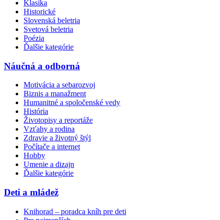
Klasika
Historické
Slovenská beletria
Svetová beletria
Poézia
Ďalšie kategórie
Náučná a odborná
Motivácia a sebarozvoj
Biznis a manažment
Humanitné a spoločenské vedy
História
Životopisy a reportáže
Vzťahy a rodina
Zdravie a životný štýl
Počítače a internet
Hobby
Umenie a dizajn
Ďalšie kategórie
Deti a mládež
Knihorad – poradca kníh pre deti