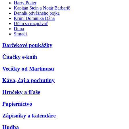
Harry Potter
Kapitán Stein a Notár Barbarič
Denník odvážneho bojka
Krimi Dominika Dána
Učím sa rozprávať
Duna
Smradi
Darčekové poukážky
Čítačky e-kníh
Vecičky od Martinusu
Káva, čaj a pochutiny
Hrnčeky a fľaše
Papiernictvo
Zápisníky a kalendáre
Hudba