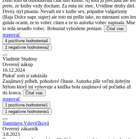
Dlho som sa odhodlavala citat tuto knihu. Aj som ju precitala ale len
preto, ze knihy vzdy docitam. Za mna nic moc. Uvidime druhy diel.
Divny styl pisania. Nevadi mi v knihe sex, pripadne vulgarizmy
(Baja Dolce napr. super) ale toto mi prišlo take, no miestami som len
gulala ocami, ze to vobec citam a ze to autorka vobec napisala. Mne
to teda nesadlo vobec. Bohuzial vyhodene peniaze.
Čítať viac
reagovať
4 pozitívne hodnotenia
4
2 negatívne hodnotenia
2
Vladimir Studeny
Overený nákup
16.12.2024
Plakať som si zakázala
Zaujímavý príbeh, pohodové čítanie. Autorka píše veľmi dobrým
štýlom ktorý mi vyhovuje a knižka bola zaujímavá od počiatku až
do konca,
Čítať viac
reagovať
1 pozitívne hodnotenie
1
1 negatívne hodnotenie
1
Stanislava Vdovičíková
Overený zákazník
3.8.2023