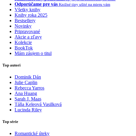
Odporúčame pre vás
Knižné tipy ušité na mieru vám
Všetky knihy
Knihy roka 2025
Bestsellery
Novinky
Pripravované
Akcie a zľavy
Kolekcie
BookTok
Mám záujem o titul
Top autori
Dominik Dán
Julie Caplin
Rebecca Yarros
Ana Huang
Sarah J. Maas
Táňa Keleová Vasilková
Lucinda Riley
Top série
Romantické úteky