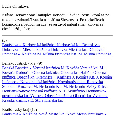
Lucia Olrinková
Krásna, sebavedomá, milujúca slobodu. Taká je Rosie, ktorá sa po
rokoch v zahraničí vracia naspäť na Slovensko. Po niekoľkých
kopancoch a pádoch sa zdá, že jej život nabral smer, ktorým sa
chcela vždy uberať...
(3)
Bratislava -
Karloveská knižnica
Karloveská kn.
Bratislava-
Dúbravka -
Miestna knižnica Dúbravka
Miestna kn. Dúbravka
Prievidza -
Knižnica M. Mišíka Prievidza
Kn. M. Mišíka Prievidza
Banskobystrický kraj (9)
Banská Bystrica -
Verejná knižnica M. Kováča
Verejná kn. M.
Kováča
Dobroč -
Obecná knižnica
Obecná kn.
Halič -
Obecná
knižnica
Obecná kn.
Kremnica -
Knižnica J. Kollára
Kn. J. Kollára
Lučenec -
Novohradská knižnica
Novohradská kn.
Rimavská
Sobota -
Knižnica M. Hrebendu
Kn. M. Hrebendu
Veľký Krtíš -
Hontiansko-novohradská knižnica A.H. Škultétyho
Hontiansko-
novohradská kn.
Vyhne -
Obecná knižnica
Obecná kn.
Zvolen -
Krajská knižnica Ľ. Štúra
Krajská kn.
Bratislavský kraj (12)
Bratislava -
Knižnica Nové Mesto
Kn. Nové Mesto
Bratislava -