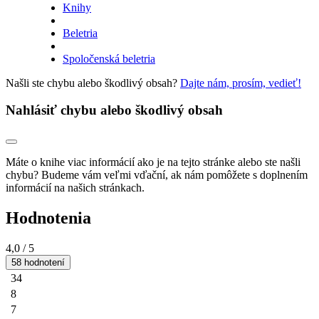
Knihy
Beletria
Spoločenská beletria
Našli ste chybu alebo škodlivý obsah?
Dajte nám, prosím, vedieť!
Nahlásiť chybu alebo škodlivý obsah
Máte o knihe viac informácií ako je na tejto stránke alebo ste našli
chybu? Budeme vám veľmi vďační, ak nám pomôžete s doplnením
informácií na našich stránkach.
Hodnotenia
4,0
/ 5
58 hodnotení
34
8
7