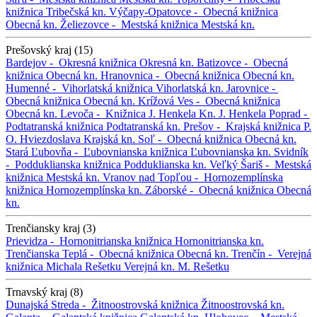
knižnica
Tribečská kn.
Výčapy-Opatovce -
Obecná knižnica
Obecná kn.
Želiezovce -
Mestská knižnica
Mestská kn.
Prešovský kraj (15)
Bardejov -
Okresná knižnica
Okresná kn.
Batizovce -
Obecná
knižnica
Obecná kn.
Hranovnica -
Obecná knižnica
Obecná kn.
Humenné -
Vihorlatská knižnica
Vihorlatská kn.
Jarovnice -
Obecná knižnica
Obecná kn.
Krížová Ves -
Obecná knižnica
Obecná kn.
Levoča -
Knižnica J. Henkela
Kn. J. Henkela
Poprad -
Podtatranská knižnica
Podtatranská kn.
Prešov -
Krajská knižnica P.
O. Hviezdoslava
Krajská kn.
Soľ -
Obecná knižnica
Obecná kn.
Stará Ľubovňa -
Ľubovnianska knižnica
Ľubovnianska kn.
Svidník
-
Podduklianska knižnica
Podduklianska kn.
Veľký Šariš -
Mestská
knižnica
Mestská kn.
Vranov nad Topľou -
Hornozemplínska
knižnica
Hornozemplínska kn.
Záborské -
Obecná knižnica
Obecná
kn.
Trenčiansky kraj (3)
Prievidza -
Hornonitrianska knižnica
Hornonitrianska kn.
Trenčianska Teplá -
Obecná knižnica
Obecná kn.
Trenčín -
Verejná
knižnica Michala Rešetku
Verejná kn. M. Rešetku
Trnavský kraj (8)
Dunajská Streda -
Žitnoostrovská knižnica
Žitnoostrovská kn.