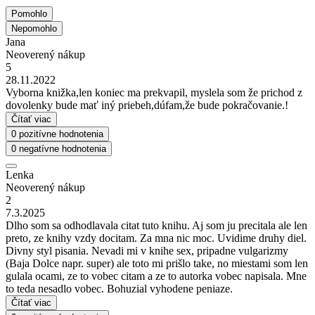
Pomohlo
Nepomohlo
Jana
Neoverený nákup
5
28.11.2022
Vyborna knižka,len koniec ma prekvapil, myslela som že prichod z
dovolenky bude mať iný priebeh,dúfam,že bude pokračovanie.!
Čítať viac
0 pozitívne hodnotenia
0 negatívne hodnotenia
Lenka
Neoverený nákup
2
7.3.2025
Dlho som sa odhodlavala citat tuto knihu. Aj som ju precitala ale len
preto, ze knihy vzdy docitam. Za mna nic moc. Uvidime druhy diel.
Divny styl pisania. Nevadi mi v knihe sex, pripadne vulgarizmy
(Baja Dolce napr. super) ale toto mi prišlo take, no miestami som len
gulala ocami, ze to vobec citam a ze to autorka vobec napisala. Mne
to teda nesadlo vobec. Bohuzial vyhodene peniaze.
Čítať viac