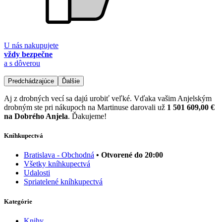
U nás nakupujete
vždy bezpečne
a s dôverou
Predchádzajúce
Ďalšie
Aj z drobných vecí sa dajú urobiť veľké. Vďaka vašim Anjelským
drobným ste pri nákupoch na Martinuse darovali už
1 501 609,00 €
na Dobrého Anjela
. Ďakujeme!
Kníhkupectvá
Bratislava - Obchodná
• Otvorené do 20:00
Všetky kníhkupectvá
Udalosti
Spriatelené kníhkupectvá
Kategórie
Knihy