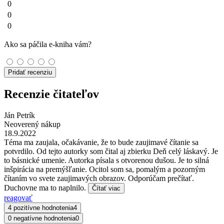
0
0
0
Ako sa páčila e-kniha vám?
Pridať recenziu
Recenzie čitateľov
Ján Petrík
Neoverený nákup
18.9.2022
Téma ma zaujala, očakávanie, že to bude zaujimavé čítanie sa
potvrdilo. Od tejto autorky som čital aj zbierku Deň celý láskavý. Je
to básnické umenie. Autorka písala s otvorenou dušou. Je to silná
inšpirácia na premýšľanie. Ocitol som sa, pomalým a pozorným
čítaním vo svete zaujimavých obrazov. Odporúčam prečítať.
Duchovne ma to naplnilo.
Čítať viac
reagovať
4 pozitívne hodnotenia
4
0 negatívne hodnotenia
0