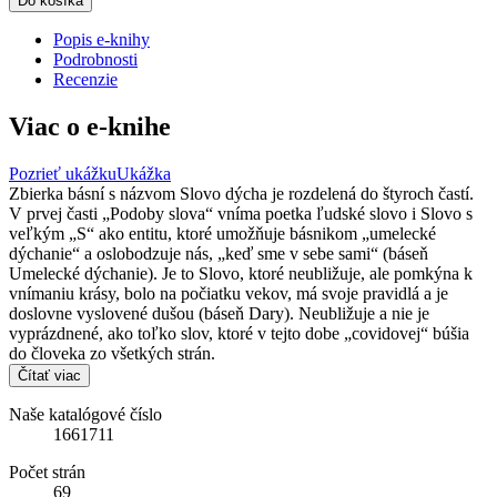
Do košíka
Popis e-knihy
Podrobnosti
Recenzie
Viac o e-knihe
Pozrieť ukážku
Ukážka
Zbierka básní s názvom Slovo dýcha je rozdelená do štyroch častí.
V prvej časti „Podoby slova“ vníma poetka ľudské slovo i Slovo s
veľkým „S“ ako entitu, ktoré umožňuje básnikom „umelecké
dýchanie“ a oslobodzuje nás, „keď sme v sebe sami“ (báseň
Umelecké dýchanie). Je to Slovo, ktoré neubližuje, ale pomkýna k
vnímaniu krásy, bolo na počiatku vekov, má svoje pravidlá a je
doslovne vyslovené dušou (báseň Dary). Neubližuje a nie je
vyprázdnené, ako toľko slov, ktoré v tejto dobe „covidovej“ búšia
do človeka zo všetkých strán.
Čítať viac
Naše katalógové číslo
1661711
Počet strán
69