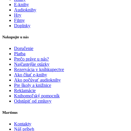
E-knihy
Audioknihy
Hry
Filmy
Doplnky
Nakupujte u nás
Doručenie
Platba
Prečo práve u nás?
Najčastejšie otázky
Rezervácia v kníhkupectve
Ako čítať e-knihy
Ako počúvať audioknihy
Pre školy a knižnice
Reklamácie
Knihomoľský pomocník
Odstúpiť od zmluvy
Martinus
Kontakty
Náš príbeh