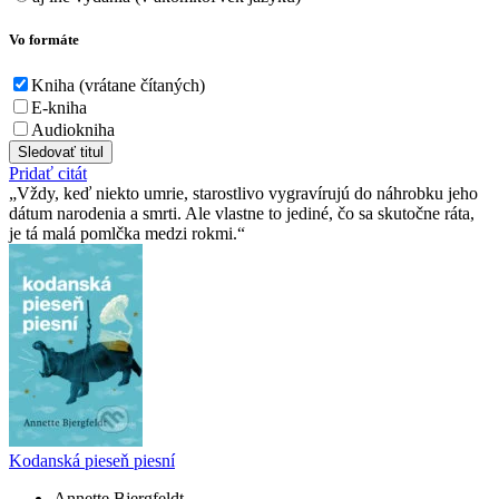
Vo formáte
Kniha (vrátane čítaných)
E-kniha
Audiokniha
Sledovať titul
Pridať citát
Vždy, keď niekto umrie, starostlivo vygravírujú do náhrobku jeho
dátum narodenia a smrti. Ale vlastne to jediné, čo sa skutočne ráta,
je tá malá pomlčka medzi rokmi.
Kodanská pieseň piesní
Annette Bjergfeldt