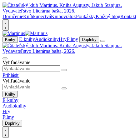
Doručenie
Kníhkupectvá
Knihovrátok
Poukážky
Knižný blog
Kontakt
E-knihy
Audioknihy
Hry
Filmy
Knihy
Doplnky
Vyhľadávanie
Prihlásiť
Vyhľadávanie
Knihy
E-knihy
Audioknihy
Hry
Filmy
Doplnky