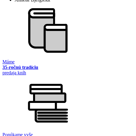
Máme
35-ročnú tradíciu
predaja kníh
Ponúkame vyše