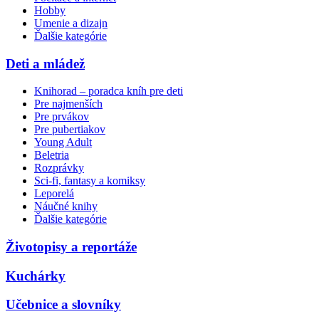
Hobby
Umenie a dizajn
Ďalšie kategórie
Deti a mládež
Knihorad – poradca kníh pre deti
Pre najmenších
Pre prvákov
Pre pubertiakov
Young Adult
Beletria
Rozprávky
Sci-fi, fantasy a komiksy
Leporelá
Náučné knihy
Ďalšie kategórie
Životopisy a reportáže
Kuchárky
Učebnice a slovníky