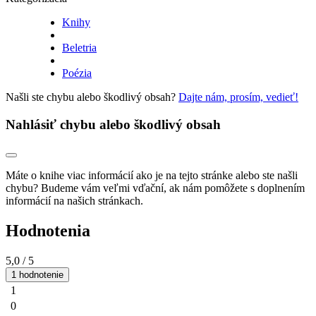
Knihy
Beletria
Poézia
Našli ste chybu alebo škodlivý obsah?
Dajte nám, prosím, vedieť!
Nahlásiť chybu alebo škodlivý obsah
Máte o knihe viac informácií ako je na tejto stránke alebo ste našli
chybu? Budeme vám veľmi vďační, ak nám pomôžete s doplnením
informácií na našich stránkach.
Hodnotenia
5,0
/ 5
1 hodnotenie
1
0