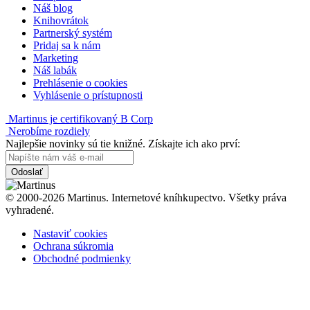
Náš blog
Knihovrátok
Partnerský systém
Pridaj sa k nám
Marketing
Náš labák
Prehlásenie o cookies
Vyhlásenie o prístupnosti
Martinus je certifikovaný B Corp
Nerobíme rozdiely
Najlepšie novinky sú tie knižné. Získajte ich ako prví:
Odoslať
© 2000-2026 Martinus. Internetové kníhkupectvo. Všetky práva
vyhradené.
Nastaviť cookies
Ochrana súkromia
Obchodné podmienky