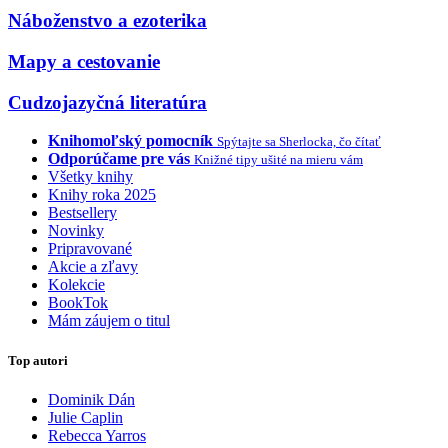
Náboženstvo a ezoterika
Mapy a cestovanie
Cudzojazyčná literatúra
Knihomoľský pomocník
Spýtajte sa Sherlocka, čo čítať
Odporúčame pre vás
Knižné tipy ušité na mieru vám
Všetky knihy
Knihy roka 2025
Bestsellery
Novinky
Pripravované
Akcie a zľavy
Kolekcie
BookTok
Mám záujem o titul
Top autori
Dominik Dán
Julie Caplin
Rebecca Yarros