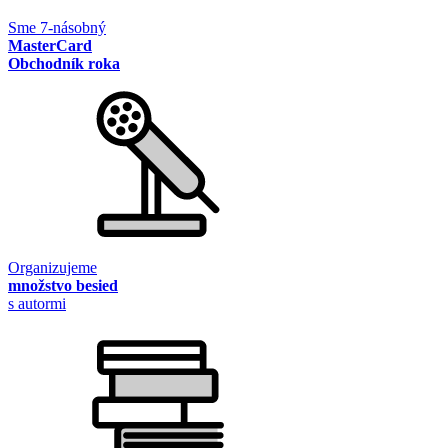
Sme 7-násobný
MasterCard
Obchodník roka
Organizujeme
množstvo besied
s autormi