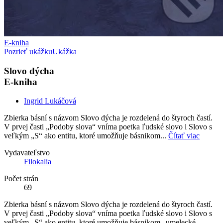
E-kniha
Pozrieť ukážku
Ukážka
Slovo dýcha
E-kniha
Ingrid Lukáčová
Zbierka básní s názvom Slovo dýcha je rozdelená do štyroch častí.
V prvej časti „Podoby slova“ vníma poetka ľudské slovo i Slovo s
veľkým „S“ ako entitu, ktoré umožňuje básnikom...
Čítať viac
Vydavateľstvo
Filokalia
Počet strán
69
Zbierka básní s názvom Slovo dýcha je rozdelená do štyroch častí.
V prvej časti „Podoby slova“ vníma poetka ľudské slovo i Slovo s
veľkým „S“ ako entitu, ktoré umožňuje básnikom „umelecké