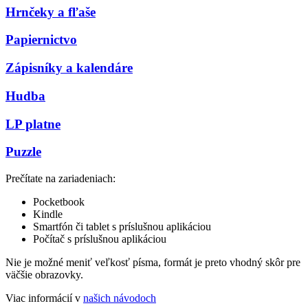
Hrnčeky a fľaše
Papiernictvo
Zápisníky a kalendáre
Hudba
LP platne
Puzzle
Prečítate na zariadeniach:
Pocketbook
Kindle
Smartfón či tablet s príslušnou aplikáciou
Počítač s príslušnou aplikáciou
Nie je možné meniť veľkosť písma, formát je preto vhodný skôr pre
väčšie obrazovky.
Viac informácií v
našich návodoch