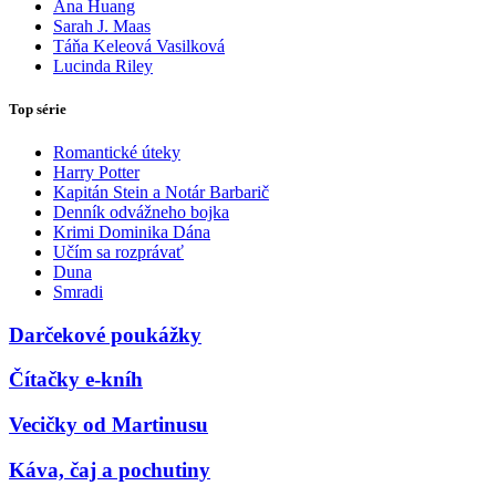
Ana Huang
Sarah J. Maas
Táňa Keleová Vasilková
Lucinda Riley
Top série
Romantické úteky
Harry Potter
Kapitán Stein a Notár Barbarič
Denník odvážneho bojka
Krimi Dominika Dána
Učím sa rozprávať
Duna
Smradi
Darčekové poukážky
Čítačky e-kníh
Vecičky od Martinusu
Káva, čaj a pochutiny