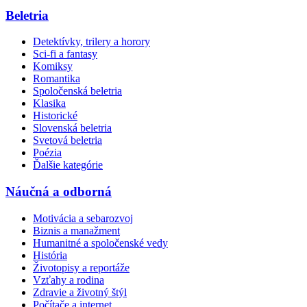
Beletria
Detektívky, trilery a horory
Sci-fi a fantasy
Komiksy
Romantika
Spoločenská beletria
Klasika
Historické
Slovenská beletria
Svetová beletria
Poézia
Ďalšie kategórie
Náučná a odborná
Motivácia a sebarozvoj
Biznis a manažment
Humanitné a spoločenské vedy
História
Životopisy a reportáže
Vzťahy a rodina
Zdravie a životný štýl
Počítače a internet