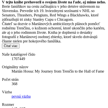
V tejto knihe prehovoril o svojom živote na ľade, aj mimo neho.
Berie fanúšikov na cestu začínajúcu v jeho detstve strávenom na
Slovensku. Prevedie ich 19. hviezdnymi sezónami v NHL so
Senators, Thrashers, Pengiuns, Red Wings a Blackhawks, ktoré
zdôrazňujú tri zisky Stanley Cupu s Chicagom.
Čitateľ sa dozvie o Mariánových ambicióznych plánoch pomôcť
rodnému Trenčínu, o kožnom ochorení, ktoré ukončilo jeho kariéru,
ale aj o jeho rodinnom živote. Kniha je doplnená o desiatky
fotografií z Mariánovej osobnej zbierky, ktoré skvelo dotvárajú
čítanie nielen pre hokejového fanúšika.
Čítať viac
Naše katalógové číslo
1707449
Originálny názov
Marián Hossa: My Journey from Trenčín to the Hall of Fame
Počet strán
368
Väzba
pevná väzba
Rozmer