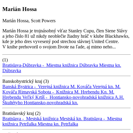
Marián Hossa
Marián Hossa, Scott Powers
Marián Hossa je trojnásobný víťaz Stanley Cupu, člen Siene Slávy
a jeho číslo 81 už nikdy neoblečie žiadny hráč v klube Blackhawks,
kde je jeho dres vyvesený pod strechou slávnej United Centre.
V knihe prehovoril o svojom živote na ľade, aj mimo neho...
(1)
Bratislava-Dúbravka -
Miestna knižnica Dúbravka
Miestna kn.
Dúbravka
Banskobystrický kraj (3)
Banská Bystrica -
Verejná knižnica M. Kováča
Verejná kn. M.
Kováča
Rimavská Sobota -
Knižnica M. Hrebendu
Kn. M.
Hrebendu
Veľký Krtíš -
Hontiansko-novohradská knižnica A.H.
Škultétyho
Hontiansko-novohradská kn.
Bratislavský kraj (2)
Bratislava -
Mestská knižnica
Mestská kn.
Bratislava -
Miestna
knižnica Petržalka
Miestna kn. Petržalka