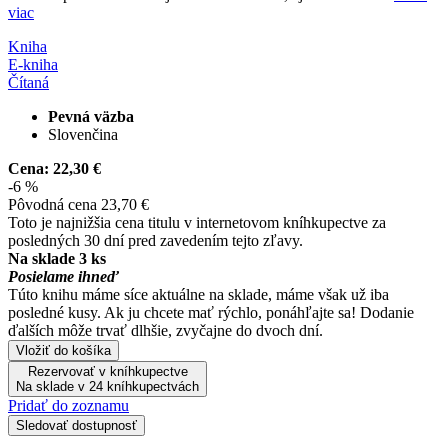
viac
Kniha
E-kniha
Čítaná
Pevná väzba
Slovenčina
Cena:
22,30 €
-6 %
Pôvodná cena
23,70 €
Toto je najnižšia cena titulu v internetovom kníhkupectve za
posledných 30 dní pred zavedením tejto zľavy.
Na sklade 3 ks
Posielame ihneď
Túto knihu máme síce aktuálne na sklade, máme však už iba
posledné kusy. Ak ju chcete mať rýchlo, ponáhľajte sa! Dodanie
ďalších môže trvať dlhšie, zvyčajne do dvoch dní.
Vložiť do košíka
Rezervovať v kníhkupectve
Na sklade v 24 kníhkupectvách
Pridať do zoznamu
Sledovať dostupnosť