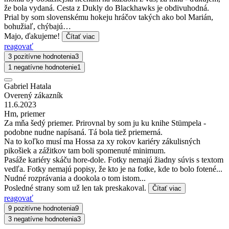
že bola vydaná. Cesta z Dukly do Blackhawks je obdivuhodná.
Prial by som slovenskému hokeju hráčov takých ako bol Marián,
bohužiaľ, chýbajú…
Majo, ďakujeme!
Čítať viac
reagovať
3 pozitívne hodnotenia
3
1 negatívne hodnotenie
1
Gabriel Hatala
Overený zákazník
11.6.2023
Hm, priemer
Za mňa šedý priemer. Prirovnal by som ju ku knihe Stümpela -
podobne nudne napísaná. Tá bola tiež priemerná.
Na to koľko musí ma Hossa za xy rokov kariéry zákulisných
pikošiek a zážitkov tam boli spomenuté minimum.
Pasáže kariéry skáču hore-dole. Fotky nemajú žiadny súvis s textom
vedľa. Fotky nemajú popisy, že kto je na fotke, kde to bolo fotené...
Nudné rozprávania a dookola o tom istom...
Posledné strany som už len tak preskakoval.
Čítať viac
reagovať
9 pozitívne hodnotenia
9
3 negatívne hodnotenia
3