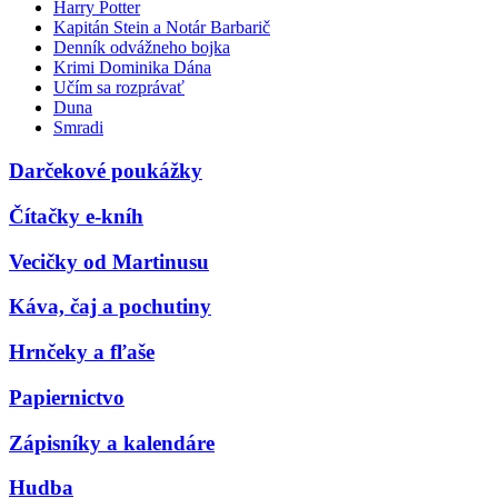
Harry Potter
Kapitán Stein a Notár Barbarič
Denník odvážneho bojka
Krimi Dominika Dána
Učím sa rozprávať
Duna
Smradi
Darčekové poukážky
Čítačky e-kníh
Vecičky od Martinusu
Káva, čaj a pochutiny
Hrnčeky a fľaše
Papiernictvo
Zápisníky a kalendáre
Hudba