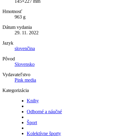
145×227 mm
Hmotnosť
963 g
Dátum vydania
29. 11. 2022
Jazyk
slovenčina
Pôvod
Slovensko
Vydavateľstvo
Pink media
Kategorizácia
Knihy
Odborné a náučné
Šport
Kolektívne športy