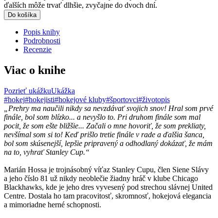
ďalších môže trvať dlhšie, zvyčajne do dvoch dní.
Do košíka
Popis knihy
Podrobnosti
Recenzie
Viac o knihe
Pozrieť ukážku
Ukážka
#hokej
#hokejisti
#hokejové kluby
#športovci
#životopis
„Prehry ma naučili nikdy sa nevzdávať svojich snov! Hral som prvé
finále, bol som blízko... a nevyšlo to. Pri druhom finále som mal
pocit, že som ešte bližšie... Začali o mne hovoriť, že som prekliaty,
nevšímal som si to! Keď prišlo tretie finále v rade a ďalšia šanca,
bol som skúsenejší, lepšie pripravený a odhodlaný dokázať, že mám
na to, vyhrať Stanley Cup.“
Marián Hossa je trojnásobný víťaz Stanley Cupu, člen Siene Slávy
a jeho číslo 81 už nikdy neoblečie žiadny hráč v klube Chicago
Blackhawks, kde je jeho dres vyvesený pod strechou slávnej United
Centre. Dostala ho tam pracovitosť, skromnosť, hokejová elegancia
a mimoriadne herné schopnosti.