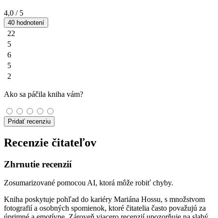
4,0
/ 5
40 hodnotení
22
5
6
5
2
Ako sa páčila kniha vám?
Pridať recenziu
Recenzie čitateľov
Zhrnutie recenzií
Zosumarizované pomocou AI, ktorá môže robiť chyby.
Kniha poskytuje pohľad do kariéry Mariána Hossu, s množstvom
fotografií a osobných spomienok, ktoré čitatelia často považujú za
úprimné a emotívne. Zároveň viacero recenzií upozorňuje na slabý