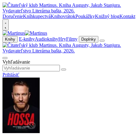
Doručenie
Kníhkupectvá
Knihovrátok
Poukážky
Knižný blog
Kontakt
E-knihy
Audioknihy
Hry
Filmy
Knihy
Doplnky
Vyhľadávanie
Prihlásiť