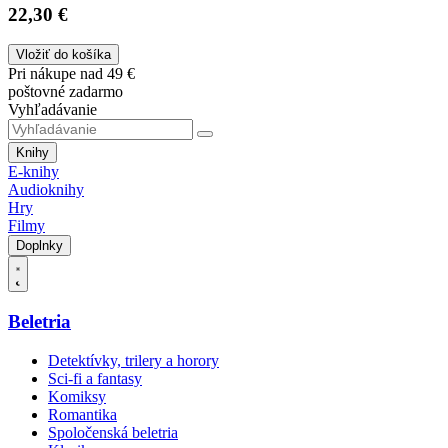
22,30 €
Vložiť do košíka
Pri nákupe nad 49 €
poštovné zadarmo
Vyhľadávanie
Knihy
E-knihy
Audioknihy
Hry
Filmy
Doplnky
Beletria
Detektívky, trilery a horory
Sci-fi a fantasy
Komiksy
Romantika
Spoločenská beletria