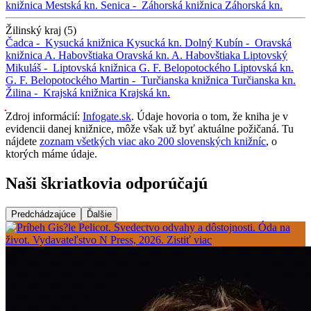
knižnica
Mestská kn.
Senica -
Záhorská knižnica
Záhorská kn.
Žilinský kraj (5)
Čadca -
Kysucká knižnica
Kysucká kn.
Dolný Kubín -
Oravská
knižnica A. Habovštiaka
Oravská kn. A. Habovštiaka
Liptovský
Mikuláš -
Liptovská knižnica G. F. Belopotockého
Liptovská kn.
G. F. Belopotockého
Martin -
Turčianska knižnica
Turčianska kn.
Žilina -
Krajská knižnica
Krajská kn.
Zdroj informácií:
Infogate.sk
. Údaje hovoria o tom, že kniha je v
evidencii danej knižnice, môže však už byť aktuálne požičaná. Tu
nájdete
zoznam všetkých viac ako 200 slovenských knižníc
, o
ktorých máme údaje.
Naši škriatkovia odporúčajú
Predchádzajúce
Ďalšie