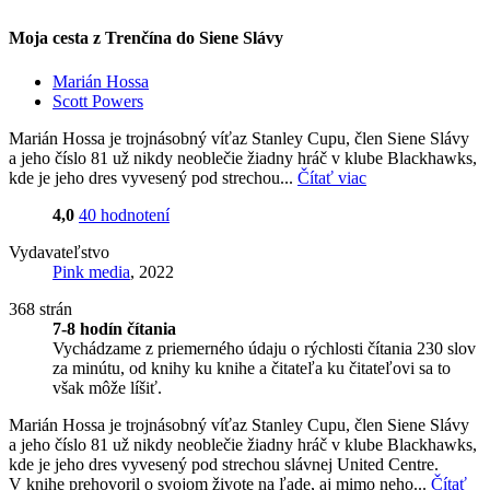
Moja cesta z Trenčína do Siene Slávy
Marián Hossa
Scott Powers
Marián Hossa je trojnásobný víťaz Stanley Cupu, člen Siene Slávy
a jeho číslo 81 už nikdy neoblečie žiadny hráč v klube Blackhawks,
kde je jeho dres vyvesený pod strechou...
Čítať viac
4,0
40 hodnotení
Vydavateľstvo
Pink media
, 2022
368 strán
7-8 hodín čítania
Vychádzame z priemerného údaju o rýchlosti čítania 230 slov
za minútu, od knihy ku knihe a čitateľa ku čitateľovi sa to
však môže líšiť.
Marián Hossa je trojnásobný víťaz Stanley Cupu, člen Siene Slávy
a jeho číslo 81 už nikdy neoblečie žiadny hráč v klube Blackhawks,
kde je jeho dres vyvesený pod strechou slávnej United Centre.
V knihe prehovoril o svojom živote na ľade, aj mimo neho...
Čítať