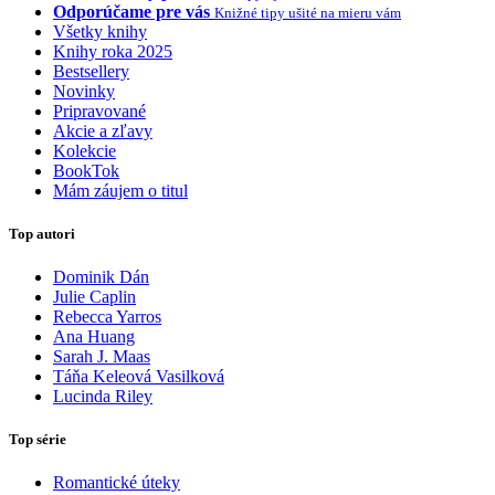
Odporúčame pre vás
Knižné tipy ušité na mieru vám
Všetky knihy
Knihy roka 2025
Bestsellery
Novinky
Pripravované
Akcie a zľavy
Kolekcie
BookTok
Mám záujem o titul
Top autori
Dominik Dán
Julie Caplin
Rebecca Yarros
Ana Huang
Sarah J. Maas
Táňa Keleová Vasilková
Lucinda Riley
Top série
Romantické úteky