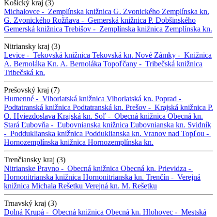
Košický kraj (3)
Michalovce -
Zemplínska knižnica G. Zvonického
Zemplínska kn.
G. Zvonického
Rožňava -
Gemerská knižnica P. Dobšinského
Gemerská knižnica
Trebišov -
Zemplínska knižnica
Zemplínska kn.
Nitriansky kraj (3)
Levice -
Tekovská knižnica
Tekovská kn.
Nové Zámky -
Knižnica
A. Bernoláka
Kn. A. Bernoláka
Topoľčany -
Tribečská knižnica
Tribečská kn.
Prešovský kraj (7)
Humenné -
Vihorlatská knižnica
Vihorlatská kn.
Poprad -
Podtatranská knižnica
Podtatranská kn.
Prešov -
Krajská knižnica P.
O. Hviezdoslava
Krajská kn.
Soľ -
Obecná knižnica
Obecná kn.
Stará Ľubovňa -
Ľubovnianska knižnica
Ľubovnianska kn.
Svidník
-
Podduklianska knižnica
Podduklianska kn.
Vranov nad Topľou -
Hornozemplínska knižnica
Hornozemplínska kn.
Trenčiansky kraj (3)
Nitrianske Pravno -
Obecná knižnica
Obecná kn.
Prievidza -
Hornonitrianska knižnica
Hornonitrianska kn.
Trenčín -
Verejná
knižnica Michala Rešetku
Verejná kn. M. Rešetku
Trnavský kraj (3)
Dolná Krupá -
Obecná knižnica
Obecná kn.
Hlohovec -
Mestská