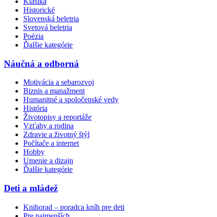
Klasika
Historické
Slovenská beletria
Svetová beletria
Poézia
Ďalšie kategórie
Náučná a odborná
Motivácia a sebarozvoj
Biznis a manažment
Humanitné a spoločenské vedy
História
Životopisy a reportáže
Vzťahy a rodina
Zdravie a životný štýl
Počítače a internet
Hobby
Umenie a dizajn
Ďalšie kategórie
Deti a mládež
Knihorad – poradca kníh pre deti
Pre najmenších