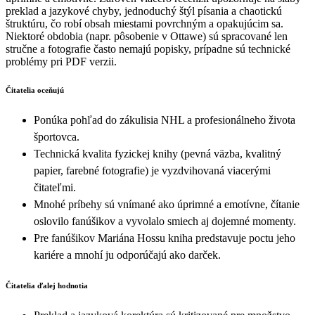
preklad a jazykové chyby, jednoduchý štýl písania a chaotickú
štruktúru, čo robí obsah miestami povrchným a opakujúcim sa.
Niektoré obdobia (napr. pôsobenie v Ottawe) sú spracované len
stručne a fotografie často nemajú popisky, prípadne sú technické
problémy pri PDF verzii.
Čitatelia oceňujú
Ponúka pohľad do zákulisia NHL a profesionálneho života
športovca.
Technická kvalita fyzickej knihy (pevná väzba, kvalitný
papier, farebné fotografie) je vyzdvihovaná viacerými
čitateľmi.
Mnohé príbehy sú vnímané ako úprimné a emotívne, čítanie
oslovilo fanúšikov a vyvolalo smiech aj dojemné momenty.
Pre fanúšikov Mariána Hossu kniha predstavuje poctu jeho
kariére a mnohí ju odporúčajú ako darček.
Čitatelia ďalej hodnotia