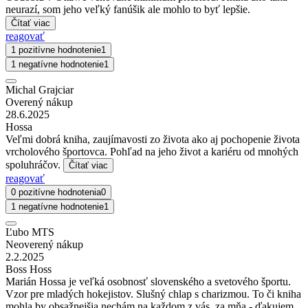
neurazí, som jeho veľký fanúšik ale mohlo to byť lepšie.
Čítať viac
reagovať
1 pozitívne hodnotenie
1
1 negatívne hodnotenie
1
Michal Grajciar
Overený nákup
28.6.2025
Hossa
Veľmi dobrá kniha, zaujímavosti zo života ako aj pochopenie života
vrcholového športovca. Pohľad na jeho život a kariéru od mnohých
spoluhráčov.
Čítať viac
reagovať
0 pozitívne hodnotenia
0
1 negatívne hodnotenie
1
Ľubo MTS
Neoverený nákup
2.2.2025
Boss Hoss
Marián Hossa je veľká osobnosť slovenského a svetového športu.
Vzor pre mladých hokejistov. Slušný chlap s charizmou. To či kniha
mohla by obsažnejšia nechám na každom z vás, za mňa - ďakujem,