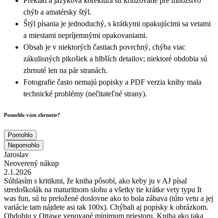
Preklad a jazyková korektúra sú kritizované pre množstvo
chýb a amatérsky štýl.
Štýl písania je jednoduchý, s krátkymi opakujúcimi sa vetami
a miestami nepríjemnými opakovaniami.
Obsah je v niektorých častiach povrchný, chýba viac
zákulisných pikošiek a hlbších detailov; niektoré obdobia sú
zhrnuté len na pár stranách.
Fotografie často nemajú popisky a PDF verzia knihy mala
technické problémy (nečitateľné strany).
Pomohlo vám zhrnutie?
Pomohlo
Nepomohlo
Jaroslav
Neoverený nákup
2.1.2026
Súhlasím s kritikmi, že kniha pôsobí, ako keby ju v AJ písal
stredoškolák na maturitnom slohu a všetky tie krátke vety typu It
was fun, sú tu preložené doslovne ako to bola zábava (túto vetu a jej
variácie tam nájdete asi tak 100x). Chýbali aj popisky k obrázkom.
Obdobiu v Ottawe venované minimum priestoru. Kniha ako taka