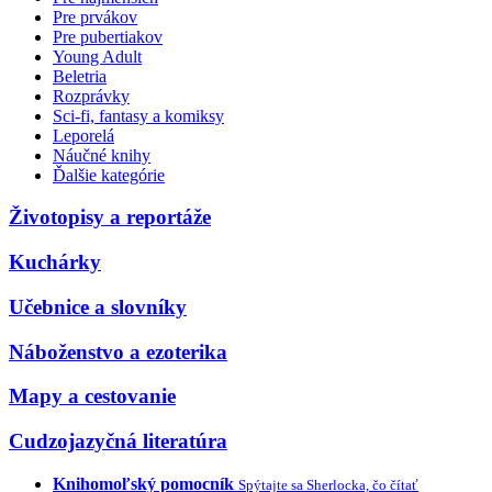
Pre prvákov
Pre pubertiakov
Young Adult
Beletria
Rozprávky
Sci-fi, fantasy a komiksy
Leporelá
Náučné knihy
Ďalšie kategórie
Životopisy a reportáže
Kuchárky
Učebnice a slovníky
Náboženstvo a ezoterika
Mapy a cestovanie
Cudzojazyčná literatúra
Knihomoľský pomocník
Spýtajte sa Sherlocka, čo čítať