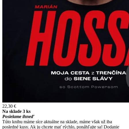
22,30 €
Na sklade 3 ks
Posielame ihneď
Túto knihu máme síce aktuálne na sklade, máme však už iba
posledné kusy. Ak ju chcete mať rýchlo, ponáhľajte sa! Dodanie