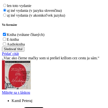
len toto vydanie
aj iné vydania (v jazyku slovenčina)
aj iné vydania (v akomkoľvek jazyku)
Vo formáte
Kniha (vrátane čítaných)
E-kniha
Audiokniha
Sledovať titul
Pridať citát
Viac ako čierne mačky som si prešiel krížom cez cestu ja sám.
Milujte sa s láskou
Kamil Peteraj