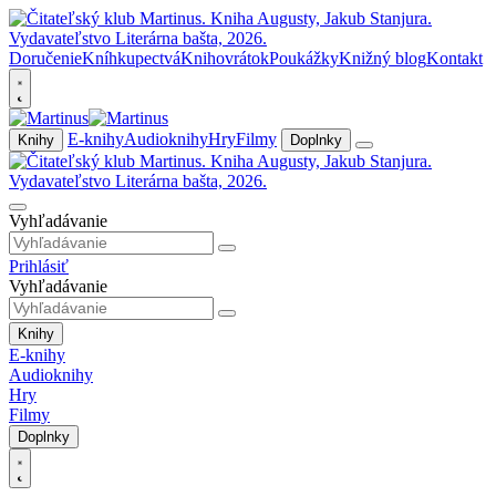
Doručenie
Kníhkupectvá
Knihovrátok
Poukážky
Knižný blog
Kontakt
E-knihy
Audioknihy
Hry
Filmy
Knihy
Doplnky
Vyhľadávanie
Prihlásiť
Vyhľadávanie
Knihy
E-knihy
Audioknihy
Hry
Filmy
Doplnky