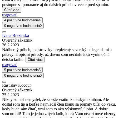
postupne sa ponarame aj do dalsich pribehov vecer pred spanim.
Čítať viac
reagovať
4 pozitívne hodnotenia
4
0 negatívne hodnotenia
0
Ivana Brezinská
Overený zákazník
26.2.2023
Nádherný príbeh, majstrovsky prepletený severskými legendami a
pútavými opismi prírody, už dávno som nečítala takú výnimočnú
detskú knihu.
Čítať viac
reagovať
5 pozitívne hodnotenia
5
0 negatívne hodnotenia
0
Rastislav Kocour
Overený zákazník
25.2.2023
Nikdy som si nemyslel, že sa ešte vrátim k detským knihám. Ale
dostal som tip a keďže najmladší člen klanu sa pomaly blíži do veku,
kedy bude sám čítať, vzal som to ako výskumnú úlohu. A dobre
som urobil! Toto je jedna z tých kníh, ktorá Vám otvorí nové obzory