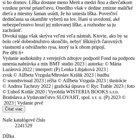
si ho domov. Líška dostane meno Merit a medzi ňou a dievčatkom
vznikne pevné priateľstvo. Onedlho však v dedine zmizne maličké
dieťa a miestny šaman usúdi, že ho uniesla líška. Poverčiví
dedinčania sa okamžite vyberú na lov. Hani si uvedomí, aké
nebezpečenstvo hrozí jej milovanej líške, a rozhodne sa ju
zachrániť.
Divoká tajga však skrýva veľmi veľa nástrah. Ktovie, ako by sa
bolo celé dobrodružstvo skončilo, nebyť líškiných čarovných
vlastností a odvážneho rysa, ktorý sa k obom pripojí.
Pre děti 6+
Vydanie audioknihy z verejných zdrojov podporil Fond na podporu
umenia.nahrávka a mix BMT studio 2023 | autorka: © Mária
Lazárová 2022 | interpret: (P) Lenka Libjaková 2023 |
zvuk © Alžbeta Vrzgula/Miroslav Králik 2023 | hudba
© soundsvisual 2023 | réžia © Alžbeta Vrzgula 2023 | ilustrácie
© Andrea Tachezy 2022 | grafická úprava © Ryc Trable 2023 | foto
© Ľuboš Kotlár 2020 | Vyrobila WISTERIA BOOKS s.r.o.
Bratislava a Vydavateľstvo SLOVART, spol. s r. o. (P) 2023 ©
2023 | Vydanie prvé
Čítať viac
Naše katalógové číslo
2241529
Dĺžka