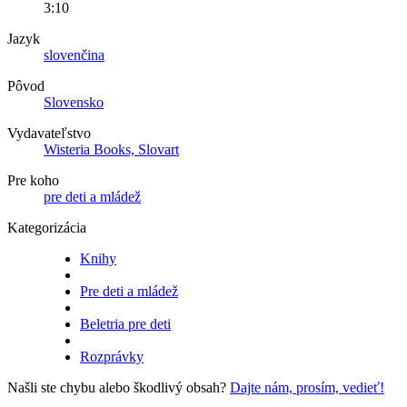
3:10
Jazyk
slovenčina
Pôvod
Slovensko
Vydavateľstvo
Wisteria Books, Slovart
Pre koho
pre deti a mládež
Kategorizácia
Knihy
Pre deti a mládež
Beletria pre deti
Rozprávky
Našli ste chybu alebo škodlivý obsah?
Dajte nám, prosím, vedieť!