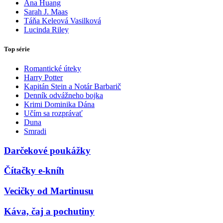
Ana Huang
Sarah J. Maas
Táňa Keleová Vasilková
Lucinda Riley
Top série
Romantické úteky
Harry Potter
Kapitán Stein a Notár Barbarič
Denník odvážneho bojka
Krimi Dominika Dána
Učím sa rozprávať
Duna
Smradi
Darčekové poukážky
Čítačky e-kníh
Vecičky od Martinusu
Káva, čaj a pochutiny