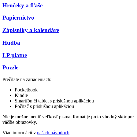
Hrnčeky a fľaše
Papiernictvo
Zápisníky a kalendáre
Hudba
LP platne
Puzzle
Prečítate na zariadeniach:
Pocketbook
Kindle
Smartfón či tablet s príslušnou aplikáciou
Počítač s príslušnou aplikáciou
Nie je možné meniť veľkosť písma, formát je preto vhodný skôr pre
väčšie obrazovky.
Viac informácií v
našich návodoch