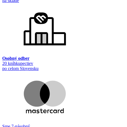
na sklade
Osobný odber
20 kníhkupectiev
po celom Slovensku
Sme 7-násobný