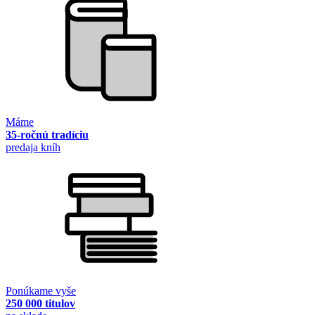
Máme
35-ročnú tradíciu
predaja kníh
Ponúkame vyše
250 000 titulov