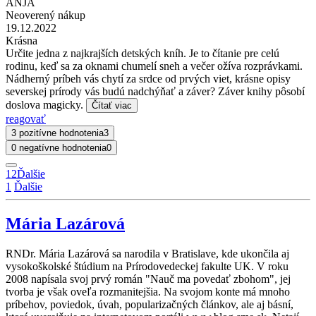
ANJA
Neoverený nákup
19.12.2022
Krásna
Určite jedna z najkrajších detských kníh. Je to čítanie pre celú
rodinu, keď sa za oknami chumelí sneh a večer ožíva rozprávkami.
Nádherný príbeh vás chytí za srdce od prvých viet, krásne opisy
severskej prírody vás budú nadchýňať a záver? Záver knihy pôsobí
doslova magicky.
Čítať viac
reagovať
3 pozitívne hodnotenia
3
0 negatívne hodnotenia
0
1
2
Ďalšie
1
Ďalšie
Mária Lazárová
RNDr. Mária Lazárová sa narodila v Bratislave, kde ukončila aj
vysokoškolské štúdium na Prírodovedeckej fakulte UK. V roku
2008 napísala svoj prvý román "Nauč ma povedať zbohom", jej
tvorba je však oveľa rozmanitejšia. Na svojom konte má mnoho
príbehov, poviedok, úvah, popularizačných článkov, ale aj básní,