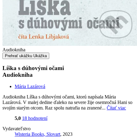
Audiokniha
Prehrať ukážku
Ukážka
Líška s dúhovými očami
Audiokniha
Mária Lazárová
Audiokniha Líška s dúhovými očami, ktorú napísala Mária
Lazárová. V malej dedine ďaleko na severe žije osemročná Hani so
svojím starým otcom. Raz spolu natrafia na zranené...
Čítať viac
5,0
18 hodnotení
Vydavateľstvo
Wisteria Books, Slovart
, 2023