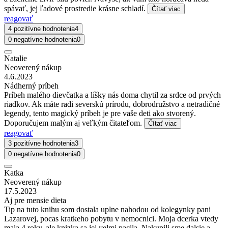
spávať, jej ľadové prostredie krásne schladí.
Čítať viac
reagovať
4 pozitívne hodnotenia
4
0 negatívne hodnotenia
0
Natalie
Neoverený nákup
4.6.2023
Nádherný príbeh
Príbeh malého dievčatka a líšky nás doma chytil za srdce od prvých
riadkov. Ak máte radi severskú prírodu, dobrodružstvo a netradičné
legendy, tento magický príbeh je pre vaše deti ako stvorený.
Doporučujem malým aj veľkým čitateľom.
Čítať viac
reagovať
3 pozitívne hodnotenia
3
0 negatívne hodnotenia
0
Katka
Neoverený nákup
17.5.2023
Aj pre mensie dieta
Tip na tuto knihu som dostala uplne nahodou od kolegynky pani
Lazarovej, pocas kratkeho pobytu v nemocnici. Moja dcerka vtedy
mala 4 roky, ale knizka sa jej velmi pacila. Nakupili sme dalsie a