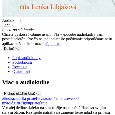
Audiokniha
12,95 €
Ihneď na stiahnutie
Chcete vyskúšať čítanie ušami? Na vypočutie audioknihy vám
postačí telefón. Pre čo najjednoduchšie počúvanie odporúčame našu
aplikáciu. Viac informácii
nájdete tu
.
Do košíka
Popis audioknihy
Podrobnosti
Recenzie
O autorovi
Viac o audioknihe
Prehrať ukážku
Ukážka
#ilustrácie
#sila priateľstva
#sneh
#zima
#severská
mytológia
#líšky
#priateľstvo
V malej dedine ďaleko na severe žije osemročná Hani so svojím
starým otcom. Raz spolu natrafia na zranené líščie mláďa a prinesú