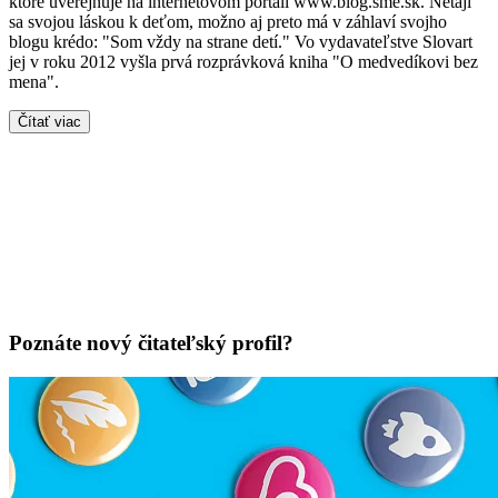
ktoré uverejňuje na internetovom portáli www.blog.sme.sk. Netají
sa svojou láskou k deťom, možno aj preto má v záhlaví svojho
blogu krédo: "Som vždy na strane detí." Vo vydavateľstve Slovart
jej v roku 2012 vyšla prvá rozprávková kniha "O medvedíkovi bez
mena".
Čítať viac
Poznáte nový čitateľský profil?