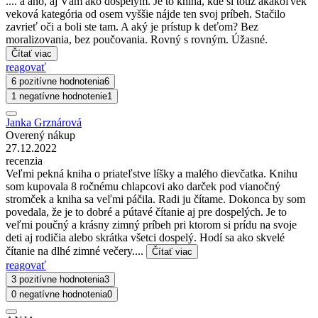
.... a áno, aj Vám ako dospelým. Je to kniha, kde si totiž akákoľvek
veková kategória od osem vyššie nájde ten svoj príbeh. Stačilo
zavrieť oči a boli ste tam. A aký je prístup k deťom? Bez
moralizovania, bez poučovania. Rovný s rovným. Úžasné.
Čítať viac
reagovať
6 pozitívne hodnotenia
6
1 negatívne hodnotenie
1
Janka Grznárová
Overený nákup
27.12.2022
recenzia
Veľmi pekná kniha o priateľstve líšky a malého dievčatka. Knihu
som kupovala 8 ročnému chlapcovi ako darček pod vianočný
stromček a kniha sa veľmi páčila. Radi ju čítame. Dokonca by som
povedala, že je to dobré a pútavé čítanie aj pre dospelých. Je to
veľmi poučný a krásny zimný príbeh pri ktorom si prídu na svoje
deti aj rodičia alebo skrátka všetci dospelý. Hodí sa ako skvelé
čítanie na dlhé zimné večery....
Čítať viac
reagovať
3 pozitívne hodnotenia
3
0 negatívne hodnotenia
0