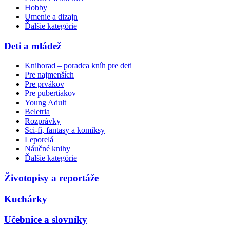
Hobby
Umenie a dizajn
Ďalšie kategórie
Deti a mládež
Knihorad – poradca kníh pre deti
Pre najmenších
Pre prvákov
Pre pubertiakov
Young Adult
Beletria
Rozprávky
Sci-fi, fantasy a komiksy
Leporelá
Náučné knihy
Ďalšie kategórie
Životopisy a reportáže
Kuchárky
Učebnice a slovníky