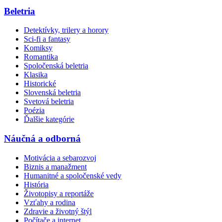
Beletria
Detektívky, trilery a horory
Sci-fi a fantasy
Komiksy
Romantika
Spoločenská beletria
Klasika
Historické
Slovenská beletria
Svetová beletria
Poézia
Ďalšie kategórie
Náučná a odborná
Motivácia a sebarozvoj
Biznis a manažment
Humanitné a spoločenské vedy
História
Životopisy a reportáže
Vzťahy a rodina
Zdravie a životný štýl
Počítače a internet