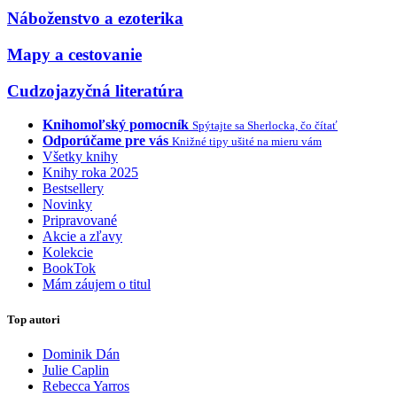
Náboženstvo a ezoterika
Mapy a cestovanie
Cudzojazyčná literatúra
Knihomoľský pomocník
Spýtajte sa Sherlocka, čo čítať
Odporúčame pre vás
Knižné tipy ušité na mieru vám
Všetky knihy
Knihy roka 2025
Bestsellery
Novinky
Pripravované
Akcie a zľavy
Kolekcie
BookTok
Mám záujem o titul
Top autori
Dominik Dán
Julie Caplin
Rebecca Yarros