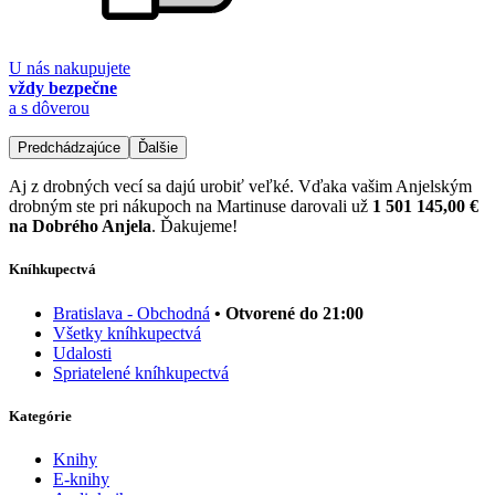
U nás nakupujete
vždy bezpečne
a s dôverou
Predchádzajúce
Ďalšie
Aj z drobných vecí sa dajú urobiť veľké. Vďaka vašim Anjelským
drobným ste pri nákupoch na Martinuse darovali už
1 501 145,00 €
na Dobrého Anjela
. Ďakujeme!
Kníhkupectvá
Bratislava - Obchodná
• Otvorené do 21:00
Všetky kníhkupectvá
Udalosti
Spriatelené kníhkupectvá
Kategórie
Knihy
E-knihy