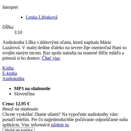
Interpret
Lenka Libjaková
Dĺžka
3:10
Audiokniha Líška s dúhovými očami, ktorú napísala Mária
Lazárová. V malej dedine ďaleko na severe žije osemročná Hani so
svojím starým otcom. Raz spolu natrafia na zranené líščie mláďa a
prinesú si ho domov.
Čítať viac
Kniha
E-kniha
Audiokniha
MP3 na stiahnutie
Slovenčina
Cena:
12,95 €
Ihneď na stiahnutie
Chcete vyskúšať čítanie ušami? Na vypočutie audioknihy vám
postačí telefón. Pre čo najjednoduchšie počúvanie odporúčame našu
aplikáciu. Viac informácii
nájdete tu
.
Vložiť do košíka