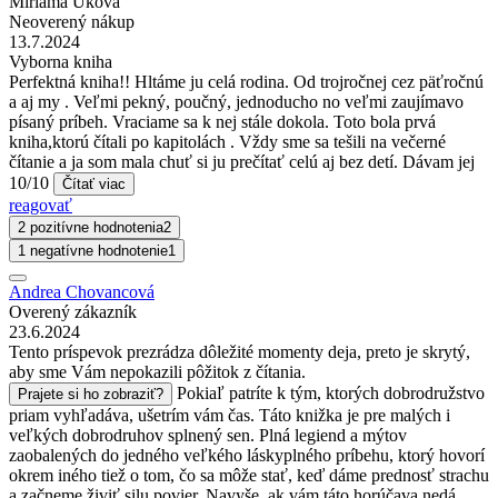
Miriama Uková
Neoverený nákup
13.7.2024
Vyborna kniha
Perfektná kniha!! Hltáme ju celá rodina. Od trojročnej cez päťročnú
a aj my . Veľmi pekný, poučný, jednoducho no veľmi zaujímavo
písaný príbeh. Vraciame sa k nej stále dokola. Toto bola prvá
kniha,ktorú čítali po kapitolách . Vždy sme sa tešili na večerné
čítanie a ja som mala chuť si ju prečítať celú aj bez detí. Dávam jej
10/10
Čítať viac
reagovať
2 pozitívne hodnotenia
2
1 negatívne hodnotenie
1
Andrea Chovancová
Overený zákazník
23.6.2024
Tento príspevok prezrádza dôležité momenty deja, preto je skrytý,
aby sme Vám nepokazili pôžitok z čítania.
Pokiaľ patríte k tým, ktorých dobrodružstvo
Prajete si ho zobraziť?
priam vyhľadáva, ušetrím vám čas. Táto knižka je pre malých i
veľkých dobrodruhov splnený sen. Plná legiend a mýtov
zaobalených do jedného veľkého láskyplného príbehu, ktorý hovorí
okrem iného tiež o tom, čo sa môže stať, keď dáme prednosť strachu
a začneme živiť silu povier. Navyše, ak vám táto horúčava nedá