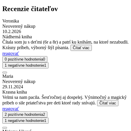
Recenzie čitateľov
Veronika
Neoverený nákup
10.2.2026
Nádherná kniha
Čítala som ju s deťmi (6r a 8r) a patrí ku knihám, na ktoré nezabudli.
Krásny príbeh, výborný štýl písania.
Čítať viac
reagovať
0 pozitívne hodnotenia
0
1 negatívne hodnotenie
1
Maria
Neoverený nákup
29.11.2024
Krasna kniha
Velmi sa nam pacila. Šesťročnej aj dospelej. Výnimočný a magický
pribeh o sile priateľstva pre deti ktoré rady snívajú.
Čítať viac
reagovať
2 pozitívne hodnotenia
2
1 negatívne hodnotenie
1