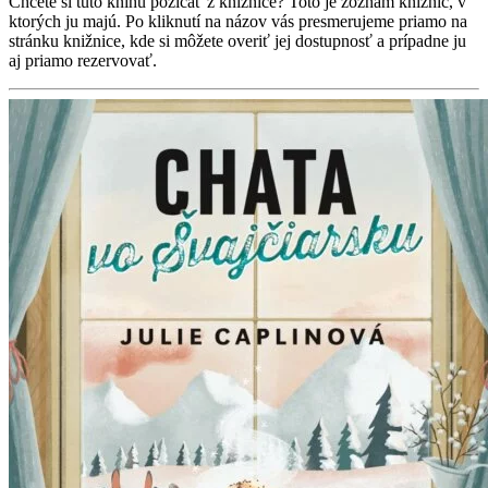
Chcete si túto knihu požičať z knižnice? Toto je zoznam knižníc, v
ktorých ju majú. Po kliknutí na názov vás presmerujeme priamo na
stránku knižnice, kde si môžete overiť jej dostupnosť a prípadne ju
aj priamo rezervovať.