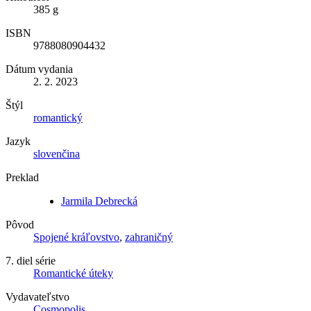
385 g
ISBN
9788080904432
Dátum vydania
2. 2. 2023
Štýl
romantický
Jazyk
slovenčina
Preklad
Jarmila Debrecká
Pôvod
Spojené kráľovstvo
,
zahraničný
7. diel série
Romantické úteky
Vydavateľstvo
Cosmopolis