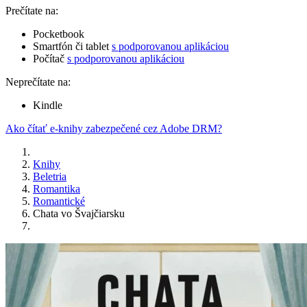
Prečítate na:
Pocketbook
Smartfón či tablet
s podporovanou aplikáciou
Počítač
s podporovanou aplikáciou
Neprečítate na:
Kindle
Ako čítať e-knihy zabezpečené cez Adobe DRM?
Knihy
Beletria
Romantika
Romantické
Chata vo Švajčiarsku