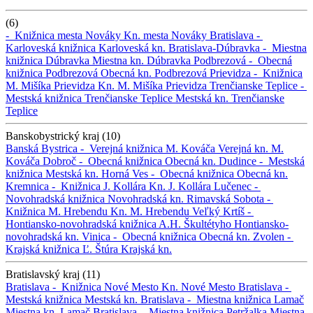
(6)
-
Knižnica mesta Nováky
Kn. mesta Nováky
Bratislava -
Karloveská knižnica
Karloveská kn.
Bratislava-Dúbravka -
Miestna
knižnica Dúbravka
Miestna kn. Dúbravka
Podbrezová -
Obecná
knižnica Podbrezová
Obecná kn. Podbrezová
Prievidza -
Knižnica
M. Mišíka Prievidza
Kn. M. Mišíka Prievidza
Trenčianske Teplice -
Mestská knižnica Trenčianske Teplice
Mestská kn. Trenčianske
Teplice
Banskobystrický kraj (10)
Banská Bystrica -
Verejná knižnica M. Kováča
Verejná kn. M.
Kováča
Dobroč -
Obecná knižnica
Obecná kn.
Dudince -
Mestská
knižnica
Mestská kn.
Horná Ves -
Obecná knižnica
Obecná kn.
Kremnica -
Knižnica J. Kollára
Kn. J. Kollára
Lučenec -
Novohradská knižnica
Novohradská kn.
Rimavská Sobota -
Knižnica M. Hrebendu
Kn. M. Hrebendu
Veľký Krtíš -
Hontiansko-novohradská knižnica A.H. Škultétyho
Hontiansko-
novohradská kn.
Vinica -
Obecná knižnica
Obecná kn.
Zvolen -
Krajská knižnica Ľ. Štúra
Krajská kn.
Bratislavský kraj (11)
Bratislava -
Knižnica Nové Mesto
Kn. Nové Mesto
Bratislava -
Mestská knižnica
Mestská kn.
Bratislava -
Miestna knižnica Lamač
Miestna kn. Lamač
Bratislava -
Miestna knižnica Petržalka
Miestna