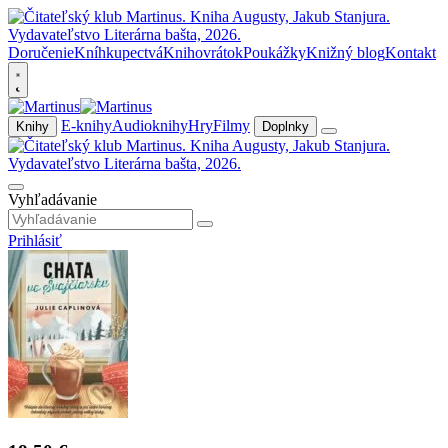
Doručenie
Kníhkupectvá
Knihovrátok
Poukážky
Knižný blog
Kontakt
E-knihy
Audioknihy
Hry
Filmy
Knihy
Doplnky
Vyhľadávanie
Prihlásiť