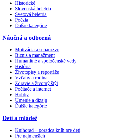
Historické
Slovenská beletria
Svetová beletria
Poézia
Ďalšie kategórie
Náučná a odborná
Motivácia a sebarozvoj
Biznis a manažment
Humanitné a spoločenské vedy
História
Životopisy a reportáže
Vzťahy a rodina
Zdravie a životný štýl
Počítače a internet
Hobby
Umenie a dizajn
Ďalšie kategórie
Deti a mládež
Knihorad – poradca kníh pre deti
Pre najmenších