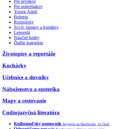
Pre prvákov
Pre pubertiakov
Young Adult
Beletria
Rozprávky
Sci-fi, fantasy a komiksy
Leporelá
Náučné knihy
Ďalšie kategórie
Životopisy a reportáže
Kuchárky
Učebnice a slovníky
Náboženstvo a ezoterika
Mapy a cestovanie
Cudzojazyčná literatúra
Knihomoľský pomocník
Spýtajte sa Sherlocka, čo čítať
Odporúčame pre vás