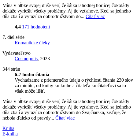
Mína v hĺbke svojej duše verí, že šálka lahodnej horúcej čokolády
dokáže vyriešiť všetky problémy. Aj tie vzťahové. Keď sa jedného
dňa zbalí a vyrazí za dobrodružstvom do...
Čítať viac
4,4
171 hodnotení
7. diel série
Romantické úteky
Vydavateľstvo
Cosmopolis
, 2023
344 strán
6-7 hodín čítania
Vychádzame z priemerného údaju o rýchlosti čítania 230 slov
za minútu, od knihy ku knihe a čitateľa ku čitateľovi sa to
však môže líšiť.
Mína v hĺbke svojej duše verí, že šálka lahodnej horúcej čokolády
dokáže vyriešiť všetky problémy. Aj tie vzťahové. Keď sa jedného
dňa zbalí a vyrazí za dobrodružstvom do Švajčiarska, zisťuje, že
nebola ďaleko od pravdy...
Čítať viac
Kniha
E-kniha