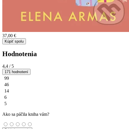
37,00 €
Kúpiť spolu
Hodnotenia
4,4
/ 5
171 hodnotení
99
46
14
6
5
Ako sa páčila kniha vám?