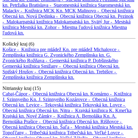
kn. Petržalka
Bratislava -
Staromestská knižnica
Staromestská kn.
Malacky -
Knižnica MCK
Kn. MCK
Malinovo -
Obecná knižnica
Obecná kn.
Nová Dedinka -
Obecná knižnica
Obecná kn.
Pezinok
-
Malokarpatská knižnica
Malokarpatská kn.
Svätý Jur -
Mestská
knižnica
Mestská kn.
Zohor -
Miestna ľudová knižnica
Miestna
ľudová kn.
Košický kraj (6)
Košice -
Knižnica pre mládež
Kn. pre mládež
Michalovce -
Zemplínska knižnica G. Zvonického
Zemplínska kn. G.
Zvonického
Rožňava -
Gemerská knižnica P. Dobšinského
Gemerská knižnica
Smižany -
Obecná knižnica
Obecná kn.
Spišský Hrušov -
Obecná knižnica
Obecná kn.
Trebišov -
Zemplínska knižnica
Zemplínska kn.
Nitriansky kraj (15)
Cabaj-Čápor -
Obecná knižnica
Obecná kn.
Komárno -
Knižnica
J. Szinnyeiho
Kn. J. Szinnyeiho
Kozárovce -
Obecná knižnica
Obecná kn.
Levice -
Tekovská knižnica
Tekovská kn.
Lovce -
Obecná knižnica
Obecná kn.
Nitra -
Krajská knižnica K. Kmeťka
Krajská kn.
Nové Zámky -
Knižnica A. Bernoláka
Kn. A.
Bernoláka
Prašice -
Obecná knižnica
Obecná kn.
Rišňovce -
Obecná knižnica
Obecná kn.
Šaľa -
Mestská knižnica
Mestská kn.
Topoľčany -
Tribečská knižnica
Tribečská kn.
Veľké Lovce -