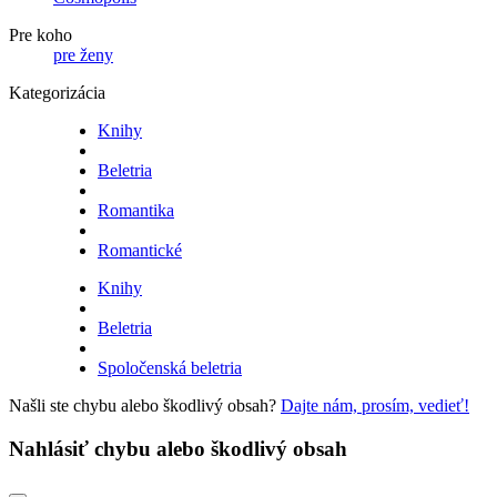
Pre koho
pre ženy
Kategorizácia
Knihy
Beletria
Romantika
Romantické
Knihy
Beletria
Spoločenská beletria
Našli ste chybu alebo škodlivý obsah?
Dajte nám, prosím, vedieť!
Nahlásiť chybu alebo škodlivý obsah