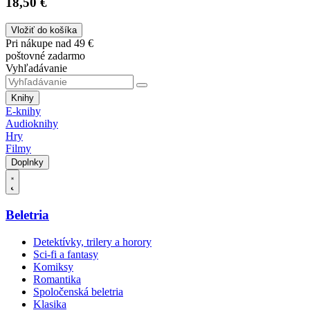
18,50 €
Vložiť do košíka
Pri nákupe nad 49 €
poštovné zadarmo
Vyhľadávanie
Knihy
E-knihy
Audioknihy
Hry
Filmy
Doplnky
Beletria
Detektívky, trilery a horory
Sci-fi a fantasy
Komiksy
Romantika
Spoločenská beletria
Klasika