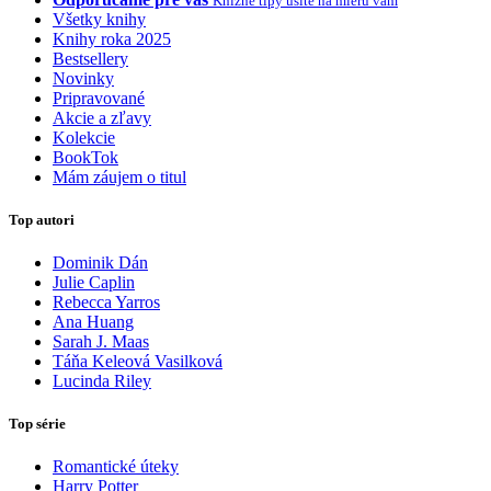
Knižné tipy ušité na mieru vám
Všetky knihy
Knihy roka 2025
Bestsellery
Novinky
Pripravované
Akcie a zľavy
Kolekcie
BookTok
Mám záujem o titul
Top autori
Dominik Dán
Julie Caplin
Rebecca Yarros
Ana Huang
Sarah J. Maas
Táňa Keleová Vasilková
Lucinda Riley
Top série
Romantické úteky
Harry Potter