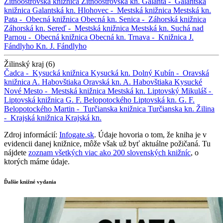
Žitnoostrovská knižnica
Žitnoostrovská kn.
Galanta -
Galantská
knižnica
Galantská kn.
Hlohovec -
Mestská knižnica
Mestská kn.
Pata -
Obecná knižnica
Obecná kn.
Senica -
Záhorská knižnica
Záhorská kn.
Sereď -
Mestská knižnica
Mestská kn.
Suchá nad
Parnou -
Obecná knižnica
Obecná kn.
Trnava -
Knižnica J.
Fándlyho
Kn. J. Fándlyho
Žilinský kraj (6)
Čadca -
Kysucká knižnica
Kysucká kn.
Dolný Kubín -
Oravská
knižnica A. Habovštiaka
Oravská kn. A. Habovštiaka
Kysucké
Nové Mesto -
Mestská knižnica
Mestská kn.
Liptovský Mikuláš -
Liptovská knižnica G. F. Belopotockého
Liptovská kn. G. F.
Belopotockého
Martin -
Turčianska knižnica
Turčianska kn.
Žilina
-
Krajská knižnica
Krajská kn.
Zdroj informácií:
Infogate.sk
. Údaje hovoria o tom, že kniha je v
evidencii danej knižnice, môže však už byť aktuálne požičaná. Tu
nájdete
zoznam všetkých viac ako 200 slovenských knižníc
, o
ktorých máme údaje.
Ďalšie knižné vydania