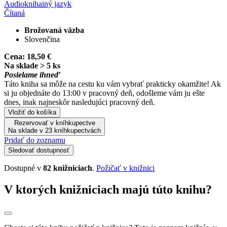
Audiokniha
iný jazyk
Čítaná
Brožovaná väzba
Slovenčina
Cena:
18,50 €
Na sklade > 5 ks
Posielame ihneď
Táto kniha sa môže na cestu ku vám vybrať prakticky okamžite! Ak
si ju objednáte do 13:00 v pracovný deň, odošleme vám ju ešte
dnes, inak najneskôr nasledujúci pracovný deň.
Vložiť do košíka
Rezervovať v kníhkupectve
Na sklade v 23 kníhkupectvách
Pridať do zoznamu
Sledovať dostupnosť
Dostupné v
82 knižniciach
.
Požičať v knižnici
V ktorých knižniciach majú túto knihu?