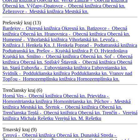
Obecná knižnica
Obecná kn.
Veľké Zálužie -
Obecná knižnica
Obecná kn.
Výčapy-Opatovce -
Obecná knižnica
Obecná kn.
Želiezovce -
Mestská knižnica
Mestská kn.
Prešovský kraj (13)
Bardejov -
Okresná knižnica
Okresná kn.
Batizovce -
Obecná
knižnica
Obecná kn.
Hranovnica -
Obecná knižnica
Obecná kn.
Humenné -
Vihorlatská knižnica
Vihorlatská kn.
Levoča -
Knižnica J. Henkela
Kn. J. Henkela
Poprad -
Podtatranská knižnica
Podtatranská kn.
Prešov -
Krajská knižnica P. O. Hviezdoslava
Krajská kn.
Smilno -
Obecná knižnica
Obecná kn.
Soľ -
Obecná
knižnica
Obecná kn.
Spišský Štiavnik -
Obecná knižnica
Obecná
kn.
Stará Ľubovňa -
Ľubovnianska knižnica
Ľubovnianska kn.
Svidník -
Podduklianska knižnica
Podduklianska kn.
Vranov nad
Topľou -
Hornozemplínska knižnica
Hornozemplínska kn.
Trenčiansky kraj (6)
Horná Ves -
Obecná knižnica
Obecná kn.
Prievidza -
Hornonitrianska knižnica
Hornonitrianska kn.
Púchov -
Mestská
knižnica
Mestská kn.
Štvrtok -
Obecná knižnica
Obecná kn.
Trenčianska Teplá -
Obecná knižnica
Obecná kn.
Trenčín -
Verejná
knižnica Michala Rešetku
Verejná kn. M. Rešetku
Trnavský kraj (9)
Cerová -
Obecná knižnica
Obecná kn.
Dunajská Streda -