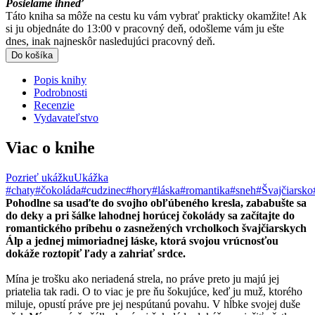
Posielame ihneď
Táto kniha sa môže na cestu ku vám vybrať prakticky okamžite! Ak
si ju objednáte do 13:00 v pracovný deň, odošleme vám ju ešte
dnes, inak najneskôr nasledujúci pracovný deň.
Do košíka
Popis knihy
Podrobnosti
Recenzie
Vydavateľstvo
Viac o knihe
Pozrieť ukážku
Ukážka
#chaty
#čokoláda
#cudzinec
#hory
#láska
#romantika
#sneh
#Švajčiarsko
Pohodlne sa usaďte do svojho obľúbeného kresla, zababušte sa
do deky a pri šálke lahodnej horúcej čokolády sa začítajte do
romantického príbehu o zasnežených vrcholkoch švajčiarskych
Álp a jednej mimoriadnej láske, ktorá svojou vrúcnosťou
dokáže roztopiť ľady a zahriať srdce.
Mína je trošku ako neriadená strela, no práve preto ju majú jej
priatelia tak radi. O to viac je pre ňu šokujúce, keď ju muž, ktorého
miluje, opustí práve pre jej nespútanú povahu. V hĺbke svojej duše