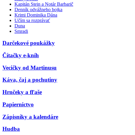
Kapitán Stein a Notár Barbarič
Denník odvážneho bojka
Krimi Dominika Dána
Učím sa rozprávať
Duna
Smradi
Darčekové poukážky
Čítačky e-kníh
Vecičky od Martinusu
Káva, čaj a pochutiny
Hrnčeky a fľaše
Papiernictvo
Zápisníky a kalendáre
Hudba