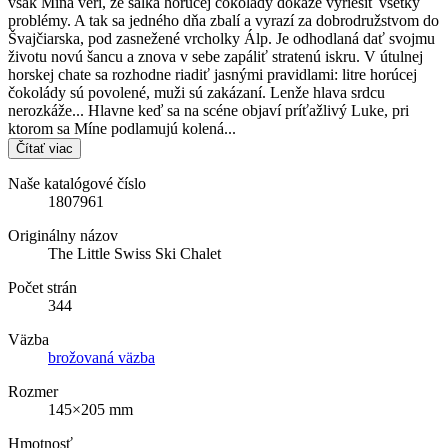
však Mína verí, že šálka horúcej čokolády dokáže vyriešiť všetky
problémy. A tak sa jedného dňa zbalí a vyrazí za dobrodružstvom do
Švajčiarska, pod zasnežené vrcholky Álp. Je odhodlaná dať svojmu
životu novú šancu a znova v sebe zapáliť stratenú iskru. V útulnej
horskej chate sa rozhodne riadiť jasnými pravidlami: litre horúcej
čokolády sú povolené, muži sú zakázaní. Lenže hlava srdcu
nerozkáže... Hlavne keď sa na scéne objaví príťažlivý Luke, pri
ktorom sa Míne podlamujú kolená...
Čítať viac
Naše katalógové číslo
1807961
Originálny názov
The Little Swiss Ski Chalet
Počet strán
344
Väzba
brožovaná väzba
Rozmer
145×205 mm
Hmotnosť