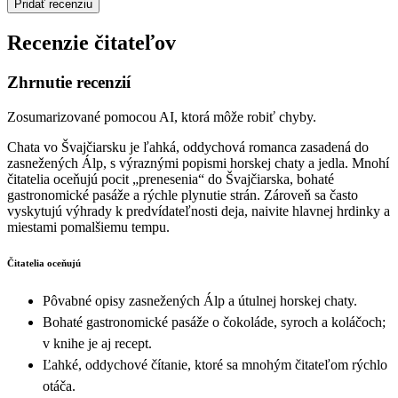
Pridať recenziu
Recenzie čitateľov
Zhrnutie recenzií
Zosumarizované pomocou AI, ktorá môže robiť chyby.
Chata vo Švajčiarsku je ľahká, oddychová romanca zasadená do
zasnežených Álp, s výraznými popismi horskej chaty a jedla. Mnohí
čitatelia oceňujú pocit „prenesenia“ do Švajčiarska, bohaté
gastronomické pasáže a rýchle plynutie strán. Zároveň sa často
vyskytujú výhrady k predvídateľnosti deja, naivite hlavnej hrdinky a
miestami pomalšiemu tempu.
Čitatelia oceňujú
Pôvabné opisy zasnežených Álp a útulnej horskej chaty.
Bohaté gastronomické pasáže o čokoláde, syroch a koláčoch;
v knihe je aj recept.
Ľahké, oddychové čítanie, ktoré sa mnohým čitateľom rýchlo
otáča.