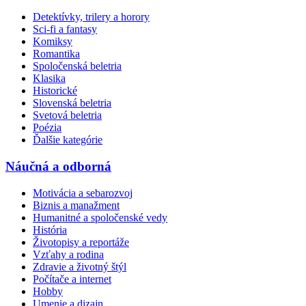
Detektívky, trilery a horory
Sci-fi a fantasy
Komiksy
Romantika
Spoločenská beletria
Klasika
Historické
Slovenská beletria
Svetová beletria
Poézia
Ďalšie kategórie
Náučná a odborná
Motivácia a sebarozvoj
Biznis a manažment
Humanitné a spoločenské vedy
História
Životopisy a reportáže
Vzťahy a rodina
Zdravie a životný štýl
Počítače a internet
Hobby
Umenie a dizajn