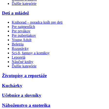
Ďalšie kategórie
Deti a mládež
Knihorad – poradca kníh pre deti
Pre najmenších
Pre prvákov
Pre pubertiakov
Young Adult
Beletria
Rozprávky
Sci-fi, fantasy a komiksy
Leporelá
Náučné knihy
Ďalšie kategórie
Životopisy a reportáže
Kuchárky
Učebnice a slovníky
Náboženstvo a ezoterika