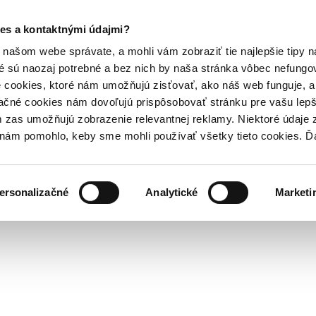
es a kontaktnými údajmi?
našom webe správate, a mohli vám zobraziť tie najlepšie tipy n
é sú naozaj potrebné a bez nich by naša stránka vôbec nefung
 cookies, ktoré nám umožňujú zisťovať, ako náš web funguje, a 
ačné cookies nám dovoľujú prispôsobovať stránku pre vašu lepši
zas umožňujú zobrazenie relevantnej reklamy. Niektoré údaje z
y nám pomohlo, keby sme mohli používať všetky tieto cookies. 
ersonalizačné
Analytické
Marketi