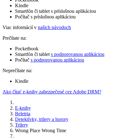
Kindle
Smartfón či tablet s príslušnou aplikáciou
Počítač s príslušnou aplikáciou
Viac informácií v
našich návodoch
Prečítate na:
Pocketbook
Smartfón či tablet
s podporovanou aplikáciou
Počítač
s podporovanou aplikáciou
Neprečítate na:
Kindle
Ako čítať e-knihy zabezpečené cez Adobe DRM?
E-knihy
Beletria
Detektívky, trilery a horory
Trilery
Wrong Place Wrong Time