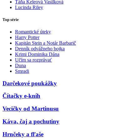
Táňa Keleová Vasilková
Lucinda Riley
Top série
Romantické úteky
Harry Potter
Kapitán Stein a Notár Barbarič
Denník odvážneho bojka
Krimi Dominika Dána
Učím sa rozprávať
Duna
Smradi
Darčekové poukážky
Čítačky e-kníh
Vecičky od Martinusu
Káva, čaj a pochutiny
Hrnčeky a fľaše