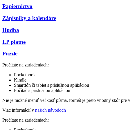
Papiernictvo
Zápisníky a kalendáre
Hudba
LP platne
Puzzle
Prečítate na zariadeniach:
Pocketbook
Kindle
Smartfón či tablet s príslušnou aplikáciou
Počítač s príslušnou aplikáciou
Nie je možné meniť veľkosť písma, formát je preto vhodný skôr pre 
Viac informácií v
našich návodoch
Prečítate na zariadeniach:
Pocketbook