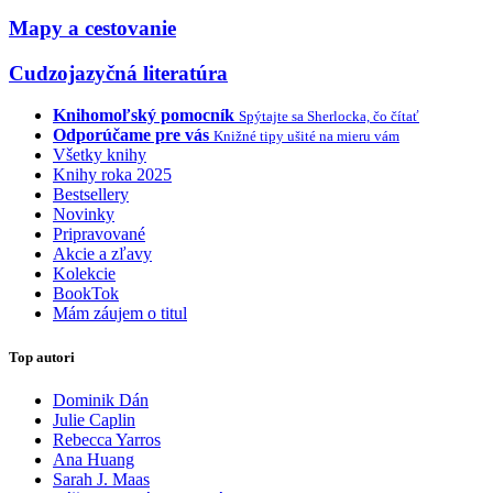
Mapy a cestovanie
Cudzojazyčná literatúra
Knihomoľský pomocník
Spýtajte sa Sherlocka, čo čítať
Odporúčame pre vás
Knižné tipy ušité na mieru vám
Všetky knihy
Knihy roka 2025
Bestsellery
Novinky
Pripravované
Akcie a zľavy
Kolekcie
BookTok
Mám záujem o titul
Top autori
Dominik Dán
Julie Caplin
Rebecca Yarros
Ana Huang
Sarah J. Maas