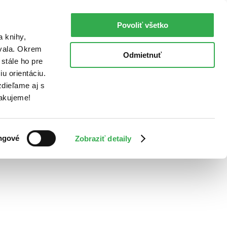
Povoliť všetko
a knihy,
ovala. Okrem
Odmietnuť
stále ho pre
u orientáciu.
dieľame aj s
Ďakujeme!
ngové
Zobraziť detaily