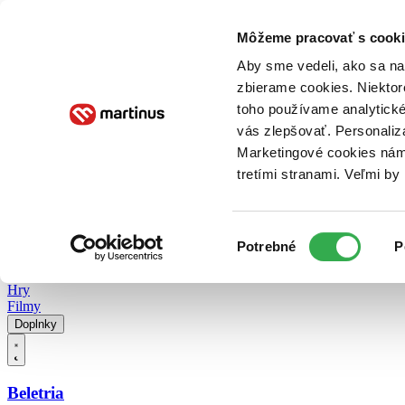
Doručenie
Kníhkupectvá
Knihovrátok
Poukážky
Knižný blog
Kontakt
Môžeme pracovať s cooki
Aby sme vedeli, ako sa na 
zbierame cookies. Niektor
E-knihy
Audioknihy
Hry
Filmy
Knihy
Doplnky
toho používame analytické
vás zlepšovať. Personaliz
Vyhľadávanie
Marketingové cookies nám 
tretími stranami. Veľmi b
Prihlásiť
Vyhľadávanie
Výber
Knihy
Potrebné
P
súhlasu
E-knihy
Audioknihy
Hry
Filmy
Doplnky
Beletria