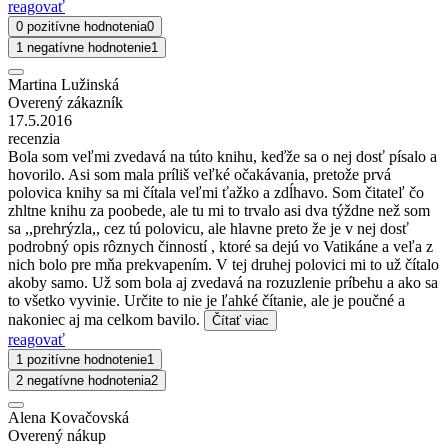
reagovať
0 pozitívne hodnotenia
0
1 negatívne hodnotenie
1
Martina Lužinská
Overený zákazník
17.5.2016
recenzia
Bola som veľmi zvedavá na túto knihu, keďže sa o nej dosť písalo a
hovorilo. Asi som mala príliš veľké očakávania, pretože prvá
polovica knihy sa mi čítala veľmi ťažko a zdĺhavo. Som čitateľ čo
zhltne knihu za poobede, ale tu mi to trvalo asi dva týždne než som
sa ,,prehrýzla,, cez tú polovicu, ale hlavne preto že je v nej dosť
podrobný opis rôznych činností , ktoré sa dejú vo Vatikáne a veľa z
nich bolo pre mňa prekvapením. V tej druhej polovici mi to už čítalo
akoby samo. Už som bola aj zvedavá na rozuzlenie príbehu a ako sa
to všetko vyvinie. Určite to nie je ľahké čítanie, ale je poučné a
nakoniec aj ma celkom bavilo.
Čítať viac
reagovať
1 pozitívne hodnotenie
1
2 negatívne hodnotenia
2
Alena Kovačovská
Overený nákup