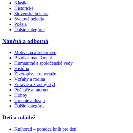
Klasika
Historické
Slovenská beletria
Svetová beletria
Poézia
Ďalšie kategórie
Náučná a odborná
Motivácia a sebarozvoj
Biznis a manažment
Humanitné a spoločenské vedy
História
Životopisy a reportáže
Vzťahy a rodina
Zdravie a životný štýl
Počítače a internet
Hobby
Umenie a dizajn
Ďalšie kategórie
Deti a mládež
Knihorad – poradca kníh pre deti