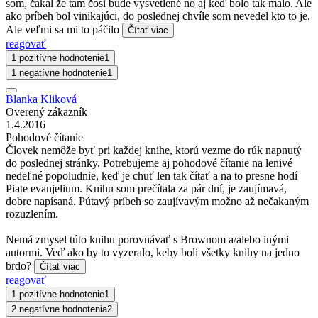
som, čakal že tam čosi bude vysvetlené no aj keď bolo tak malo. Ale
ako príbeh bol vinikajúci, do poslednej chvíle som nevedel kto to je.
Ale veľmi sa mi to páčilo
Čítať viac
reagovať
1 pozitívne hodnotenie
1
1 negatívne hodnotenie
1
Blanka Kliková
Overený zákazník
1.4.2016
Pohodové čítanie
Človek nemôže byť pri každej knihe, ktorú vezme do rúk napnutý
do poslednej stránky. Potrebujeme aj pohodové čítanie na lenivé
nedeľné popoludnie, keď je chuť len tak čítať a na to presne hodí
Piate evanjelium. Knihu som prečítala za pár dní, je zaujímavá,
dobre napísaná. Pútavý príbeh so zaujívavým možno až nečakaným
rozuzlením.
Nemá zmysel túto knihu porovnávať s Brownom a/alebo inými
autormi. Veď ako by to vyzeralo, keby boli všetky knihy na jedno
brdo?
Čítať viac
reagovať
1 pozitívne hodnotenie
1
2 negatívne hodnotenia
2