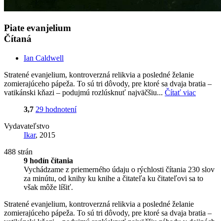
Piate evanjelium
Čítaná
Ian Caldwell
Stratené evanjelium, kontroverzná relikvia a posledné želanie
zomierajúceho pápeža. To sú tri dôvody, pre ktoré sa dvaja bratia –
vatikánski kňazi – podujmú rozlúsknuť najväčšiu...
Čítať viac
3,7
29 hodnotení
Vydavateľstvo
Ikar
, 2015
488 strán
9 hodín čítania
Vychádzame z priemerného údaju o rýchlosti čítania 230 slov
za minútu, od knihy ku knihe a čitateľa ku čitateľovi sa to
však môže líšiť.
Stratené evanjelium, kontroverzná relikvia a posledné želanie
zomierajúceho pápeža. To sú tri dôvody, pre ktoré sa dvaja bratia –