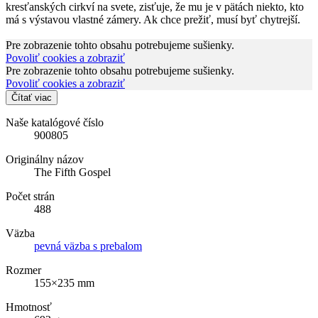
kresťanských cirkví na svete, zisťuje, že mu je v pätách niekto, kto
má s výstavou vlastné zámery. Ak chce prežiť, musí byť chytrejší.
Pre zobrazenie tohto obsahu potrebujeme sušienky.
Povoliť cookies a zobraziť
Pre zobrazenie tohto obsahu potrebujeme sušienky.
Povoliť cookies a zobraziť
Čítať viac
Naše katalógové číslo
900805
Originálny názov
The Fifth Gospel
Počet strán
488
Väzba
pevná väzba s prebalom
Rozmer
155×235 mm
Hmotnosť