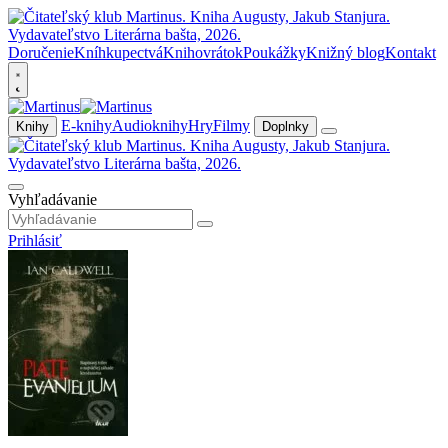
Doručenie
Kníhkupectvá
Knihovrátok
Poukážky
Knižný blog
Kontakt
E-knihy
Audioknihy
Hry
Filmy
Knihy
Doplnky
Vyhľadávanie
Prihlásiť