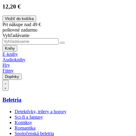
12,20 €
Vložiť do košíka
Pri nákupe nad 49 €
poštovné zadarmo
Vyhľadávanie
Knihy
E-knihy
Audioknihy
Hry
Filmy
Doplnky
Beletria
Detektívky, trilery a horory
Sci-fi a fantasy
Komiksy
Romantika
Spoločenská beletria