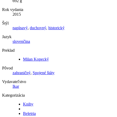
692 g
Rok vydania
2015
Štýl
napínavý
,
duchovný
,
historický
Jazyk
slovenčina
Preklad
Milan Kopecký
Pôvod
zahraničný
,
Spojené štáty
Vydavateľstvo
Ikar
Kategorizácia
Knihy
Beletria