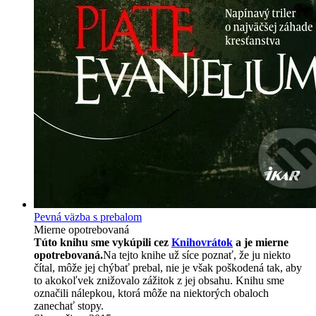
Pevná väzba s prebalom
Mierne opotrebovaná
Túto knihu sme vykúpili cez
Knihovrátok
a je mierne
opotrebovaná.
Na tejto knihe už síce poznať, že ju niekto
čítal, môže jej chýbať prebal, nie je však poškodená tak, aby
to akokoľvek znižovalo zážitok z jej obsahu. Knihu sme
označili nálepkou, ktorá môže na niektorých obaloch
zanechať stopy.