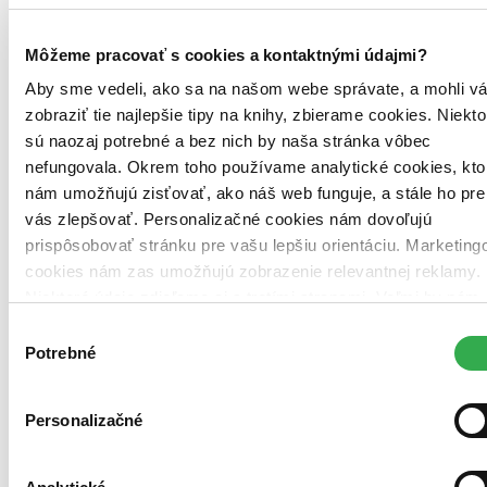
Môžeme pracovať s cookies a kontaktnými údajmi?
Aby sme vedeli, ako sa na našom webe správate, a mohli v
zobraziť tie najlepšie tipy na knihy, zbierame cookies. Niekto
sú naozaj potrebné a bez nich by naša stránka vôbec
nefungovala. Okrem toho používame analytické cookies, kto
nám umožňujú zisťovať, ako náš web funguje, a stále ho pre
Brožovaná väzba
vás zlepšovať. Personalizačné cookies nám dovoľujú
Mierne opotrebovaná
prispôsobovať stránku pre vašu lepšiu orientáciu. Marketing
Túto knihu sme vykúpili cez
Knihovrátok
a je mierne
cookies nám zas umožňujú zobrazenie relevantnej reklamy.
opotrebovaná.
Na tejto knihe už síce poznať, že ju niekto
čítal, môže jej chýbať prebal, nie je však poškodená tak, aby
Niektoré údaje zdieľame aj s tretími stranami. Veľmi by nám
to akokoľvek znižovalo zážitok z jej obsahu. Knihu sme
pomohlo, keby sme mohli používať všetky tieto cookies.
Výber
označili nálepkou, ktorá môže na niektorých obaloch
Ďakujeme!
Potrebné
zanechať stopy.
súhlasu
Čeština, 2016
Na sklade
Tento produkt síce máme aktuálne na sklade, máme však už
Personalizačné
iba posledné kusy a ďalšie už nemá ani distribútor, preto je
možné, že bude onedlho úplne vypredaný. Ak ho chcete mať,
ponáhľajte sa!