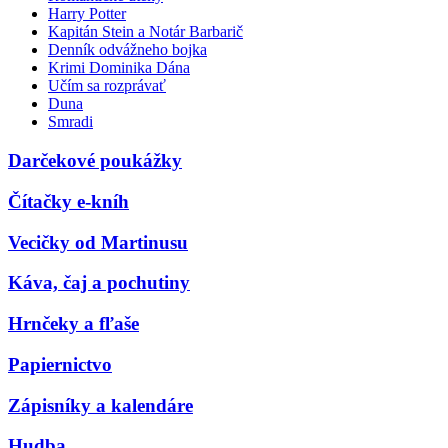
Harry Potter
Kapitán Stein a Notár Barbarič
Denník odvážneho bojka
Krimi Dominika Dána
Učím sa rozprávať
Duna
Smradi
Darčekové poukážky
Čítačky e-kníh
Vecičky od Martinusu
Káva, čaj a pochutiny
Hrnčeky a fľaše
Papiernictvo
Zápisníky a kalendáre
Hudba