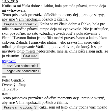
13.5.2016
Kniha sa mi čítala dobre a ľahko, bola pre mňa pútavá, tempo deja
mi vyhovovala.
Tento príspevok prezrádza dôležité momenty deja, preto je skrytý,
aby sme Vám nepokazili pôžitok z čítania.
Kniha sa mi čítala dobre a ľahko, bola pre
Prajete si ho zobraziť?
mňa dostatočne pútavá, tempo deja mi vyhovovalo. Nie je strhujúce,
skôr pozvoľné, no zato vzbudzuje zvedavosť a pokračovanie v
čítaní. Hlavnou líniou je konflikt medzi pravoslávnou a kaktolíckou
cirkvou. Záhada Turínského plátna.. jeho pravosť.... spisovateľ
odhaľuje fungovanie Vatikánu, pootvorí dvere, do ktorých sa pri
návšteve tohto miesta nedostanete. mne sa kniha páči a som rada ,že
ju vlastním.
Čítať viac
reagovať
1 pozitívne hodnotenie
1
1 negatívne hodnotenie
1
Peter Gundzík
Overený nákup
11.5.2016
nazor
Tento príspevok prezrádza dôležité momenty deja, preto je skrytý,
aby sme Vám nepokazili pôžitok z čítania.
čakal som od tejto knihy trocha viac možno
Prajete si ho zobraziť?