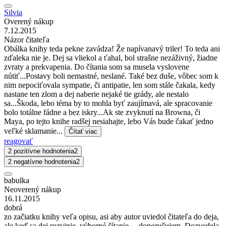
Silvia
Overený nákup
7.12.2015
Názor čitateľa
Obálka knihy teda pekne zavádza! Že napívanavý triler! To teda ani
zďaleka nie je. Dej sa vliekol a ťahal, bol strašne nezáživný, žiadne
zvraty a prekvapenia. Do čítania som sa musela vyslovene
nútiť...Postavy boli nemastné, neslané. Také bez duše, vôbec som k
nim nepociťovala sympatie, či antipatie, len som stále čakala, kedy
nastane ten zlom a dej naberie nejaké tie grády, ale nestalo
sa...Škoda, lebo téma by to mohla byť zaujímavá, ale spracovanie
bolo totálne fádne a bez iskry...Ak ste zvyknutí na Browna, či
Maya, po tejto knihe radšej nesiahajte, lebo Vás bude čakať jedno
veľké sklamanie...
Čítať viac
reagovať
2 pozitívne hodnotenia
2
2 negatívne hodnotenia
2
babulka
Neoverený nákup
16.11.2015
dobrá
zo začiatku knihy veľa opisu, asi aby autor uviedol čitateľa do deja,
ale keď sa dej rozvinie, výborné čítanie.....doporučujem. Dozvedela