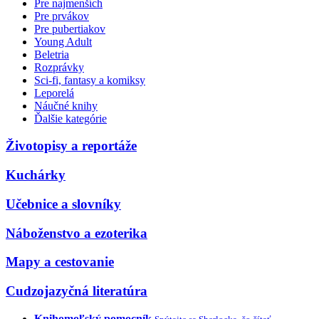
Pre najmenších
Pre prvákov
Pre pubertiakov
Young Adult
Beletria
Rozprávky
Sci-fi, fantasy a komiksy
Leporelá
Náučné knihy
Ďalšie kategórie
Životopisy a reportáže
Kuchárky
Učebnice a slovníky
Náboženstvo a ezoterika
Mapy a cestovanie
Cudzojazyčná literatúra
Knihomoľský pomocník