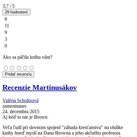
3,7
/ 5
29 hodnotení
6
11
9
3
0
Ako sa páčila kniha vám?
Pridať recenziu
Recenzie Martinusákov
Valéria Scholtzová
zamestnanec
24. decembra 2015
Aj keď to nie je Brown
Veľa ľudí pri slovnom spojení "záhada kresťanstva" na obálke
knihy hneď myslí na Dana Browna a jeho akčného profesora