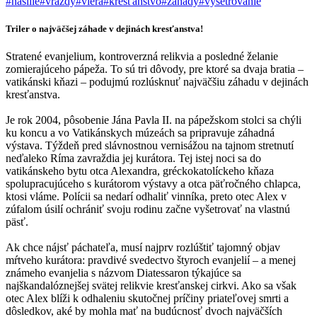
#násilie
#vraždy
#viera
#kresťanstvo
#záhady
#vyšetrovanie
Triler o najväčšej záhade v dejinách kresťanstva!
Stratené evanjelium, kontroverzná relikvia a posledné želanie
zomierajúceho pápeža. To sú tri dôvody, pre ktoré sa dvaja bratia –
vatikánski kňazi – podujmú rozlúsknuť najväčšiu záhadu v dejinách
kresťanstva.
Je rok 2004, pôsobenie Jána Pavla II. na pápežskom stolci sa chýli
ku koncu a vo Vatikánskych múzeách sa pripravuje záhadná
výstava. Týždeň pred slávnostnou vernisážou na tajnom stretnutí
neďaleko Ríma zavraždia jej kurátora. Tej istej noci sa do
vatikánskeho bytu otca Alexandra, gréckokatolíckeho kňaza
spolupracujúceho s kurátorom výstavy a otca päťročného chlapca,
ktosi vláme. Polícii sa nedarí odhaliť vinníka, preto otec Alex v
zúfalom úsilí ochrániť svoju rodinu začne vyšetrovať na vlastnú
päsť.
Ak chce nájsť páchateľa, musí najprv rozlúštiť tajomný objav
mŕtveho kurátora: pravdivé svedectvo štyroch evanjelií – a menej
známeho evanjelia s názvom Diatessaron týkajúce sa
najškandalóznejšej svätej relikvie kresťanskej cirkvi. Ako sa však
otec Alex blíži k odhaleniu skutočnej príčiny priateľovej smrti a
dôsledkov, aké by mohla mať na budúcnosť dvoch najväčších