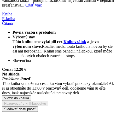
vatikánski kňazi – podujmú rozlúsknuť najväčšiu záhadu v dejinách
kresťanstva...
Čítať viac
Kniha
E-kniha
Čítaná
Pevná väzba s prebalom
Výborný stav
Túto knihu sme vykúpili cez
Knihovrátok
a je vo
výbornom stave.
Rozdiel medzi touto knihou a novou by ste
asi ani nespoznali. Knihu sme označili nálepkou, ktorá môže
na niektorých obaloch zanechať stopy.
Slovenčina
Cena:
12,20 €
Na sklade
Posielame ihneď
Táto kniha sa môže na cestu ku vám vybrať prakticky okamžite! Ak
si ju objednáte do 13:00 v pracovný deň, odošleme vám ju ešte
dnes, inak najneskôr nasledujúci pracovný deň.
Vložiť do košíka
Rezervovať v kníhkupectve
Sledovať dostupnosť