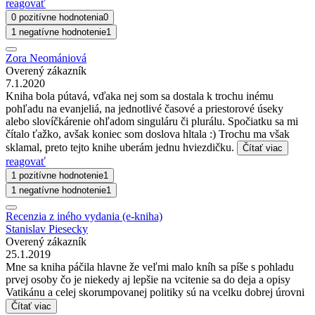
reagovať
0 pozitívne hodnotenia
0
1 negatívne hodnotenie
1
Zora Neomániová
Overený zákazník
7.1.2020
Kniha bola pútavá, vďaka nej som sa dostala k trochu inému
pohľadu na evanjeliá, na jednotlivé časové a priestorové úseky
alebo slovíčkárenie ohľadom singuláru či plurálu. Spočiatku sa mi
čítalo ťažko, avšak koniec som doslova hltala :) Trochu ma však
sklamal, preto tejto knihe uberám jednu hviezdičku.
Čítať viac
reagovať
1 pozitívne hodnotenie
1
1 negatívne hodnotenie
1
Recenzia z iného vydania (e-kniha)
Stanislav Piesecky
Overený zákazník
25.1.2019
Mne sa kniha páčila hlavne že veľmi malo kníh sa píše s pohladu
prvej osoby čo je niekedy aj lepšie na vcitenie sa do deja a opisy
Vatikánu a celej skorumpovanej politiky sú na vcelku dobrej úrovni
Čítať viac