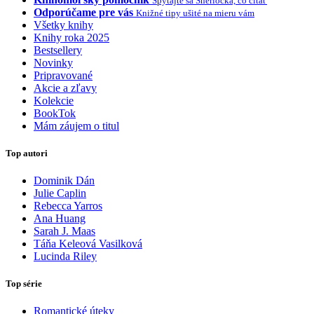
Spýtajte sa Sherlocka, čo čítať
Odporúčame pre vás
Knižné tipy ušité na mieru vám
Všetky knihy
Knihy roka 2025
Bestsellery
Novinky
Pripravované
Akcie a zľavy
Kolekcie
BookTok
Mám záujem o titul
Top autori
Dominik Dán
Julie Caplin
Rebecca Yarros
Ana Huang
Sarah J. Maas
Táňa Keleová Vasilková
Lucinda Riley
Top série
Romantické úteky