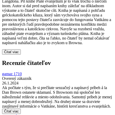
Langdona. Pri knihe Piate evanjelium je to však trochu o niečom
inom. Autor si dal pred napísaním knihy záležať na dôkladnom
výskume a to čitateľ skutočne cíti. Kniha je napísaná z pohľadu
gréckokatolíckeho kňaza, ktorý sám vychováva svojho syna a
pomocou tejto postavy čitateľa zasväcuje do fungovania Vatikánu a
pre niektorých ľudí pravdepodobne neznámemu konfliktu medzi
pravoslávnou a katolíckou cirkvou. Navyše sa rozoberá vražda,
záhadné piate evanjelium a význam turínskeho plátna. Kniha je
napísaná veľmi dobre, číta sa ľahko, no čitateľ by nemal očakávať
napínavú naháňačku ako je to zvykom u Browna.
Čítať viac
Recenzie čitateľov
gamaz 1710
Overený zákazník
26.1.2024
Ak počítate s tým, že si prečítate senzačný a napínavý príbeh á la
Dan Brown ostanete sklamaní. S Brownom má spoločné len
náboženské relikvie a miesto odohrávania. Samotný príbeh je menej
napínavý a menej dobrodružný. Na druhej strane sa dozviete
zaujímavé informácie o Vatikáne, histórii kresťanstva a evanjeliách.
Čítať viac