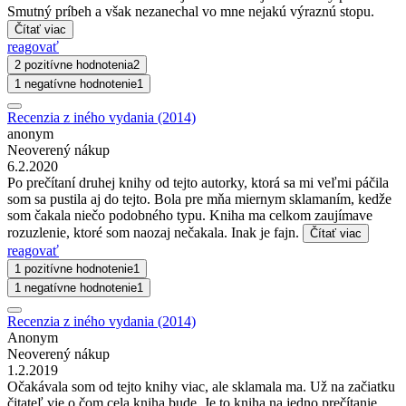
Smutný príbeh a však nezanechal vo mne nejakú výraznú stopu.
Čítať viac
reagovať
2 pozitívne hodnotenia
2
1 negatívne hodnotenie
1
Recenzia z iného vydania (2014)
anonym
Neoverený nákup
6.2.2020
Po prečítaní druhej knihy od tejto autorky, ktorá sa mi veľmi páčila
som sa pustila aj do tejto. Bola pre mňa miernym sklamaním, kedže
som čakala niečo podobného typu. Kniha ma celkom zaujímave
rozuzlenie, ktoré som naozaj nečakala. Inak je fajn.
Čítať viac
reagovať
1 pozitívne hodnotenie
1
1 negatívne hodnotenie
1
Recenzia z iného vydania (2014)
Anonym
Neoverený nákup
1.2.2019
Očakávala som od tejto knihy viac, ale sklamala ma. Už na začiatku
čitateľ vie o čom cela kniha bude. Je to kniha na jedno prečítanie.