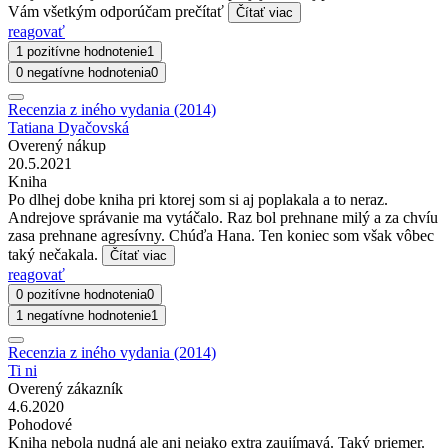
Vám všetkým odporúčam prečítať
Čítať viac
reagovať
1 pozitívne hodnotenie
1
0 negatívne hodnotenia
0
Recenzia z iného vydania (2014)
Tatiana Dyačovská
Overený nákup
20.5.2021
Kniha
Po dlhej dobe kniha pri ktorej som si aj poplakala a to neraz.
Andrejove správanie ma vytáčalo. Raz bol prehnane milý a za chvíu
zasa prehnane agresívny. Chúďa Hana. Ten koniec som však vôbec
taký nečakala.
Čítať viac
reagovať
0 pozitívne hodnotenia
0
1 negatívne hodnotenie
1
Recenzia z iného vydania (2014)
Ti ni
Overený zákazník
4.6.2020
Pohodové
Kniha nebola nudná ale ani nejako extra zaujímavá. Taký priemer.