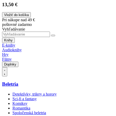
13,50 €
Vložiť do košíka
Pri nákupe nad 49 €
poštovné zadarmo
Vyhľadávanie
Knihy
E-knihy
Audioknihy
Hry
Filmy
Doplnky
Beletria
Detektívky, trilery a horory
Sci-fi a fantasy
Komiksy
Romantika
Spoločenská beletria