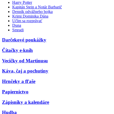
Harry Potter
Kapitán Stein a Notár Barbarič
Denník odvážneho bojka
Krimi Dominika Dána
Učím sa rozprávať
Duna
Smradi
Darčekové poukážky
Čítačky e-kníh
Vecičky od Martinusu
Káva, čaj a pochutiny
Hrnčeky a fľaše
Papiernictvo
Zápisníky a kalendáre
Hudba