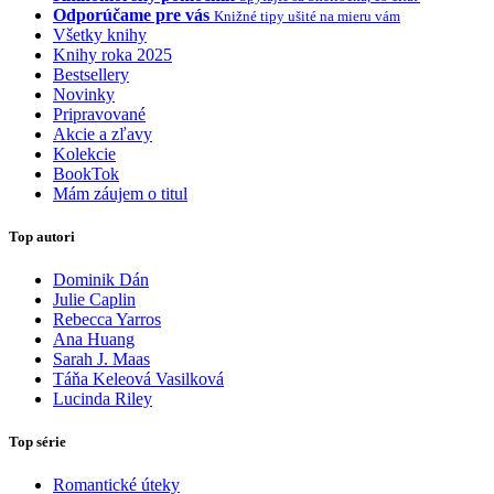
Odporúčame pre vás
Knižné tipy ušité na mieru vám
Všetky knihy
Knihy roka 2025
Bestsellery
Novinky
Pripravované
Akcie a zľavy
Kolekcie
BookTok
Mám záujem o titul
Top autori
Dominik Dán
Julie Caplin
Rebecca Yarros
Ana Huang
Sarah J. Maas
Táňa Keleová Vasilková
Lucinda Riley
Top série
Romantické úteky