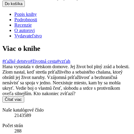
Do košíka
Popis knihy
Podrobnosti
Recenzie
O autorovi
Vydavateľstvo
Viac o knihe
#ťažké detstvo
#životná cesta
#vzťah
Hana vyrastala v detskom domove. Jej život bol plný zrád a bolesti.
Zlom nastal, keď stretla príťažlivého a sebaistého chalana, ktorý
obrátil jej život naruby. Vzájomná príťažlivosť a bezhraničná
nenávisť sa spoja v jedno. Neexistuje miesto, kam by sa mohla
ukryť. Vedie boj o vlastnú česť, slobodu a srdce s protivníkom
oveľa silnejším. Kto nakoniec zvíťazí?
Čítať viac
Naše katalógové číslo
2143589
Počet strán
288