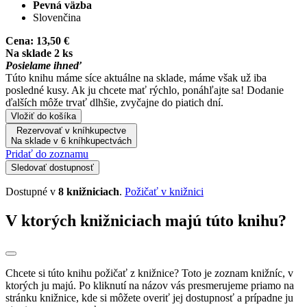
Pevná väzba
Slovenčina
Cena:
13,50 €
Na sklade 2 ks
Posielame ihneď
Túto knihu máme síce aktuálne na sklade, máme však už iba
posledné kusy. Ak ju chcete mať rýchlo, ponáhľajte sa! Dodanie
ďalších môže trvať dlhšie, zvyčajne do piatich dní.
Vložiť do košíka
Rezervovať v kníhkupectve
Na sklade v 6 kníhkupectvách
Pridať do zoznamu
Sledovať dostupnosť
Dostupné v
8 knižniciach
.
Požičať v knižnici
V ktorých knižniciach majú túto knihu?
Chcete si túto knihu požičať z knižnice? Toto je zoznam knižníc, v
ktorých ju majú. Po kliknutí na názov vás presmerujeme priamo na
stránku knižnice, kde si môžete overiť jej dostupnosť a prípadne ju