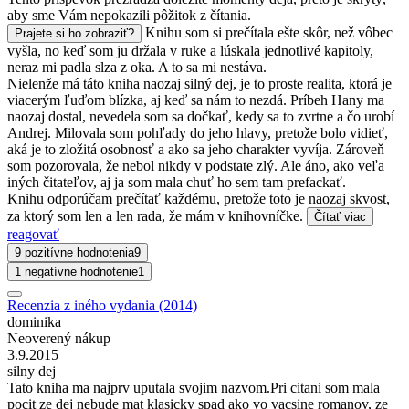
aby sme Vám nepokazili pôžitok z čítania.
Knihu som si prečítala ešte skôr, než vôbec
Prajete si ho zobraziť?
vyšla, no keď som ju držala v ruke a lúskala jednotlivé kapitoly,
neraz mi padla slza z oka. A to sa mi nestáva.
Nielenže má táto kniha naozaj silný dej, je to proste realita, ktorá je
viacerým ľuďom blízka, aj keď sa nám to nezdá. Príbeh Hany ma
naozaj dostal, nevedela som sa dočkať, kedy sa to zvrtne a čo urobí
Andrej. Milovala som pohľady do jeho hlavy, pretože bolo vidieť,
aká je to zložitá osobnosť a ako sa jeho charakter vyvíja. Zároveň
som pozorovala, že nebol nikdy v podstate zlý. Ale áno, ako veľa
iných čitateľov, aj ja som mala chuť ho sem tam prefackať.
Knihu odporúčam prečítať každému, pretože toto je naozaj skvost,
za ktorý som len a len rada, že mám v knihovníčke.
Čítať viac
reagovať
9 pozitívne hodnotenia
9
1 negatívne hodnotenie
1
Recenzia z iného vydania (2014)
dominika
Neoverený nákup
3.9.2015
silny dej
Tato kniha ma najprv uputala svojim nazvom.Pri citani som mala
pocit ze dej nebude mat klasicky spad ako vo vacsine romanov, ze