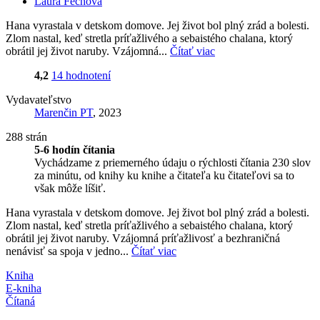
Laura Fechová
Hana vyrastala v detskom domove. Jej život bol plný zrád a bolesti.
Zlom nastal, keď stretla príťažlivého a sebaistého chalana, ktorý
obrátil jej život naruby. Vzájomná...
Čítať viac
4,2
14 hodnotení
Vydavateľstvo
Marenčin PT
, 2023
288 strán
5-6 hodín čítania
Vychádzame z priemerného údaju o rýchlosti čítania 230 slov
za minútu, od knihy ku knihe a čitateľa ku čitateľovi sa to
však môže líšiť.
Hana vyrastala v detskom domove. Jej život bol plný zrád a bolesti.
Zlom nastal, keď stretla príťažlivého a sebaistého chalana, ktorý
obrátil jej život naruby. Vzájomná príťažlivosť a bezhraničná
nenávisť sa spoja v jedno...
Čítať viac
Kniha
E-kniha
Čítaná