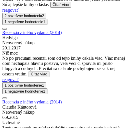
Sú aj lepšie knihy o láske.
Čítať viac
reagovať
2 pozitívne hodnotenia
2
1 negatívne hodnotenie
1
Recenzia z iného vydania (2014)
Hedviga
Neoverený nákup
20.1.2017
Nič moc
No po precutani recenzii som od tejto knihy cakala viac. Viac menej
dom nechapala hlavnu postavu, vela veci ci spravila mi prislo
hlupych a cudnych. Precitat sa dala ale pochybujem ze sa k nej
casom vratim.
Čítať viac
reagovať
1 pozitívne hodnotenie
1
1 negatívne hodnotenie
1
Recenzia z iného vydania (2014)
Claudia Kántorová
Neoverený nákup
6.9.2015
Úchvatné
Tento príspevok prezrádza dôležité momenty deja, preto je skrytý,