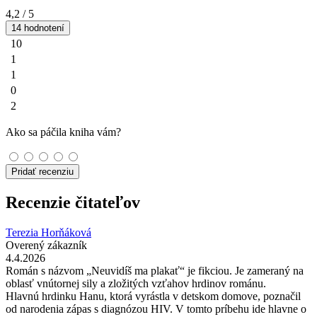
4,2
/ 5
14 hodnotení
10
1
1
0
2
Ako sa páčila kniha vám?
Pridať recenziu
Recenzie čitateľov
Terezia Horňáková
Overený zákazník
4.4.2026
Román s názvom „Neuvidíš ma plakať“ je fikciou. Je zameraný na
oblasť vnútornej sily a zložitých vzťahov hrdinov románu.
Hlavnú hrdinku Hanu, ktorá vyrástla v detskom domove, poznačil
od narodenia zápas s diagnózou HIV. V tomto príbehu ide hlavne o