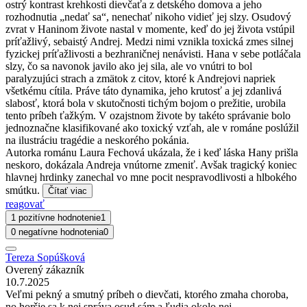
ostrý kontrast krehkosti dievčaťa z detského domova a jeho
rozhodnutia „nedať sa“, nenechať nikoho vidieť jej slzy. Osudový
zvrat v Haninom živote nastal v momente, keď do jej života vstúpil
príťažlivý, sebaistý Andrej. Medzi nimi vznikla toxická zmes silnej
fyzickej príťažlivosti a bezhraničnej nenávisti. Hana v sebe potláčala
slzy, čo sa navonok javilo ako jej sila, ale vo vnútri to bol
paralyzujúci strach a zmätok z citov, ktoré k Andrejovi napriek
všetkému cítila. Práve táto dynamika, jeho krutosť a jej zdanlivá
slabosť, ktorá bola v skutočnosti tichým bojom o prežitie, urobila
tento príbeh ťažkým. V ozajstnom živote by takéto správanie bolo
jednoznačne klasifikované ako toxický vzťah, ale v románe poslúžil
na ilustráciu tragédie a neskorého pokánia.
Autorka románu Laura Fechová ukázala, že i keď láska Hany prišla
neskoro, dokázala Andreja vnútorne zmeniť. Avšak tragický koniec
hlavnej hrdinky zanechal vo mne pocit nespravodlivosti a hlbokého
smútku.
Čítať viac
reagovať
1 pozitívne hodnotenie
1
0 negatívne hodnotenia
0
Tereza Sopúšková
Overený zákazník
10.7.2025
Veľmi pekný a smutný príbeh o dievčati, ktorého zmaha choroba,
no horšie sa k nej správa osud sám a ľudia okolo nej.