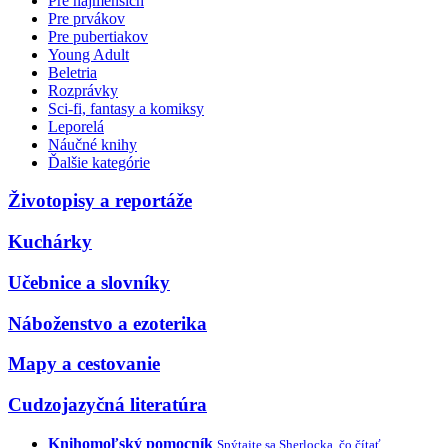
Pre najmenších
Pre prvákov
Pre pubertiakov
Young Adult
Beletria
Rozprávky
Sci-fi, fantasy a komiksy
Leporelá
Náučné knihy
Ďalšie kategórie
Životopisy a reportáže
Kuchárky
Učebnice a slovníky
Náboženstvo a ezoterika
Mapy a cestovanie
Cudzojazyčná literatúra
Knihomoľský pomocník
Spýtajte sa Sherlocka, čo čítať