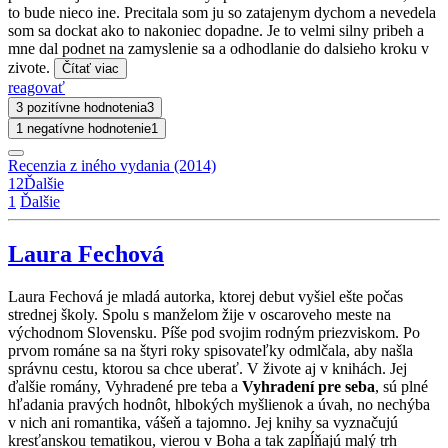
to bude nieco ine. Precitala som ju so zatajenym dychom a nevedela
som sa dockat ako to nakoniec dopadne. Je to velmi silny pribeh a
mne dal podnet na zamyslenie sa a odhodlanie do dalsieho kroku v
zivote.
Čítať viac
reagovať
3 pozitívne hodnotenia
3
1 negatívne hodnotenie
1
Recenzia z iného vydania (2014)
1
2
Ďalšie
1
Ďalšie
Laura Fechová
Laura Fechová je mladá autorka, ktorej debut vyšiel ešte počas
strednej školy. Spolu s manželom žije v oscaroveho meste na
východnom Slovensku. Píše pod svojim rodným priezviskom. Po
prvom románe sa na štyri roky spisovateľky odmlčala, aby našla
správnu cestu, ktorou sa chce uberať. V živote aj v knihách. Jej
ďalšie romány, Vyhradené pre teba a
Vyhradení pre seba
, sú plné
hľadania pravých hodnôt, hlbokých myšlienok a úvah, no nechýba
v nich ani romantika, vášeň a tajomno. Jej knihy sa vyznačujú
kresťanskou tematikou, vierou v Boha a tak zapĺňajú malý trh