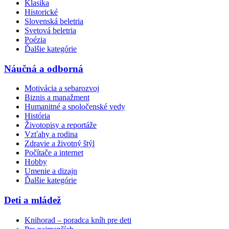
Klasika
Historické
Slovenská beletria
Svetová beletria
Poézia
Ďalšie kategórie
Náučná a odborná
Motivácia a sebarozvoj
Biznis a manažment
Humanitné a spoločenské vedy
História
Životopisy a reportáže
Vzťahy a rodina
Zdravie a životný štýl
Počítače a internet
Hobby
Umenie a dizajn
Ďalšie kategórie
Deti a mládež
Knihorad – poradca kníh pre deti