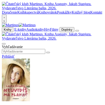
Doručenie
Kníhkupectvá
Knihovrátok
Poukážky
Knižný blog
Kontakt
E-knihy
Audioknihy
Hry
Filmy
Knihy
Doplnky
Vyhľadávanie
Prihlásiť