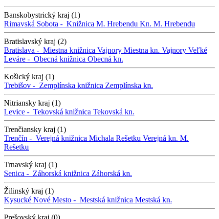
Banskobystrický kraj (1)
Rimavská Sobota -
Knižnica M. Hrebendu
Kn. M. Hrebendu
Bratislavský kraj (2)
Bratislava -
Miestna knižnica Vajnory
Miestna kn. Vajnory
Veľké
Leváre -
Obecná knižnica
Obecná kn.
Košický kraj (1)
Trebišov -
Zemplínska knižnica
Zemplínska kn.
Nitriansky kraj (1)
Levice -
Tekovská knižnica
Tekovská kn.
Trenčiansky kraj (1)
Trenčín -
Verejná knižnica Michala Rešetku
Verejná kn. M.
Rešetku
Trnavský kraj (1)
Senica -
Záhorská knižnica
Záhorská kn.
Žilinský kraj (1)
Kysucké Nové Mesto -
Mestská knižnica
Mestská kn.
Prešovský kraj (0)