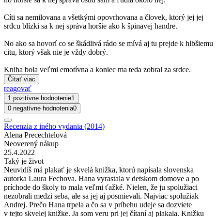
Cíti sa nemilovana a všetkými opovrhovana a človek, ktorý jej jej
srdcu blízki sa k nej správa horšie ako k špinavej handre.
No ako sa hovorí co se škádlivá rádo se mívá aj tu prejde k hlbšiemu
citu, ktorý však nie je vždy dobrý.
Kniha bola veľmi emotívna a koniec ma teda zobral za srdce.
Čítať viac
reagovať
1 pozitívne hodnotenie
1
0 negatívne hodnotenia
0
Recenzia z iného vydania (2014)
Alena Precechtelová
Neoverený nákup
25.4.2022
Taký je život
Neuvidíš má plakať je skvelá knižka, ktorú napísala slovenska
autorka Laura Fechova. Hana vyrastala v detskom domove a po
príchode do školy to mala veľmi ťažké. Nielen, že ju spolužiaci
nezobrali medzi seba, ale sa jej aj posmievali. Najviac spolužiak
Andrej. Prečo Hana trpela a čo sa v príbehu udeje sa dozviete
v tejto skvelej knižke. Ja som veru pri jej čítaní aj plakala. Knižku