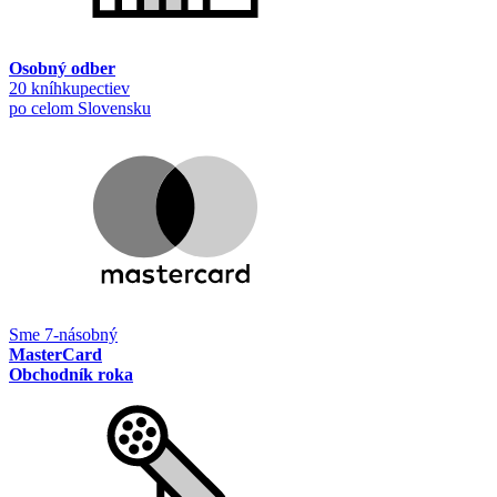
Osobný odber
20 kníhkupectiev
po celom Slovensku
Sme 7-násobný
MasterCard
Obchodník roka