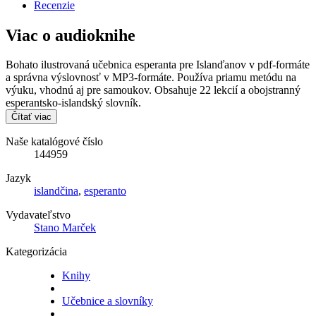
Recenzie
Viac o audioknihe
Bohato ilustrovaná učebnica esperanta pre Islanďanov v pdf-formáte
a správna výslovnosť v MP3-formáte. Používa priamu metódu na
výuku, vhodnú aj pre samoukov. Obsahuje 22 lekcií a obojstranný
esperantsko-islandský slovník.
Čítať viac
Naše katalógové číslo
144959
Jazyk
islandčina
,
esperanto
Vydavateľstvo
Stano Marček
Kategorizácia
Knihy
Učebnice a slovníky