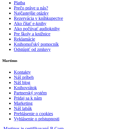
Platba
Prečo práve u nás?
Najčastejšie otázky
Rezervácia v kníhkupectve
Ako čítať e-knihy
Ako počúvať audioknihy
Pre školy a knižnice
Reklamácie
Knihomoľský pomocník
Odstúpiť od zmluvy
Martinus
Kontakty
Náš príbeh
Náš blog
Knihovrátok
Partnerský systém
Pridaj sa k nám
Marketing
Náš labák
Prehlásenie o cookies
Vyhlásenie o prístupnosti
Martinus je certifikovaný B Corp