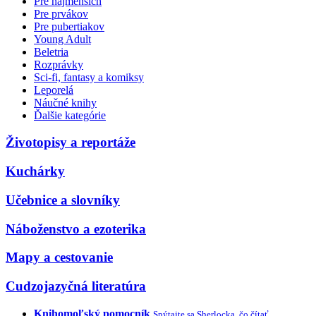
Pre najmenších
Pre prvákov
Pre pubertiakov
Young Adult
Beletria
Rozprávky
Sci-fi, fantasy a komiksy
Leporelá
Náučné knihy
Ďalšie kategórie
Životopisy a reportáže
Kuchárky
Učebnice a slovníky
Náboženstvo a ezoterika
Mapy a cestovanie
Cudzojazyčná literatúra
Knihomoľský pomocník
Spýtajte sa Sherlocka, čo čítať