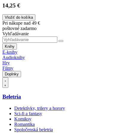
14,25 €
Vložiť do košíka
Pri nákupe nad 49 €
poštovné zadarmo
Vyhľadávanie
Knihy
E-knihy
Audioknihy
Hry
Filmy
Doplnky
Beletria
Detektívky, trilery a horory
Sci-fi a fantasy
Komiksy
Romantika
Spoločenská beletria