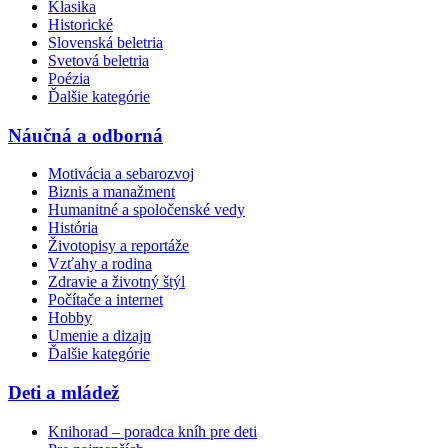
Klasika
Historické
Slovenská beletria
Svetová beletria
Poézia
Ďalšie kategórie
Náučná a odborná
Motivácia a sebarozvoj
Biznis a manažment
Humanitné a spoločenské vedy
História
Životopisy a reportáže
Vzťahy a rodina
Zdravie a životný štýl
Počítače a internet
Hobby
Umenie a dizajn
Ďalšie kategórie
Deti a mládež
Knihorad – poradca kníh pre deti