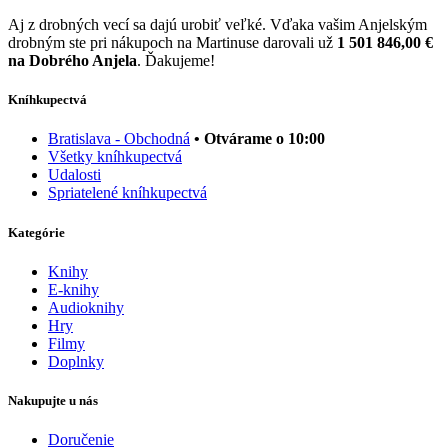
Aj z drobných vecí sa dajú urobiť veľké. Vďaka vašim Anjelským
drobným ste pri nákupoch na Martinuse darovali už
1 501 846,00 €
na Dobrého Anjela
. Ďakujeme!
Kníhkupectvá
Bratislava - Obchodná
• Otvárame o 10:00
Všetky kníhkupectvá
Udalosti
Spriatelené kníhkupectvá
Kategórie
Knihy
E-knihy
Audioknihy
Hry
Filmy
Doplnky
Nakupujte u nás
Doručenie