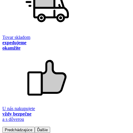
Tovar skladom
expedujeme
okamžite
U nás nakupujete
vždy bezpečne
a s dôverou
Predchádzajúce
Ďalšie