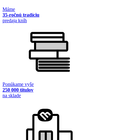
Máme
35-ročnú tradíciu
predaja kníh
Ponúkame vyše
250 000 titulov
na sklade