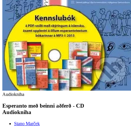
Audiokniha
Esperanto með beinni aðferð - CD
Audiokniha
Stano Marček