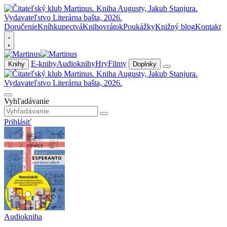
Doručenie
Kníhkupectvá
Knihovrátok
Poukážky
Knižný blog
Kontakt
E-knihy
Audioknihy
Hry
Filmy
Knihy
Doplnky
Vyhľadávanie
Prihlásiť
Audiokniha