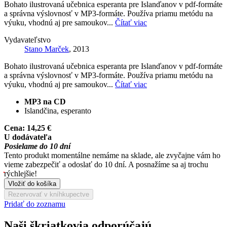
Bohato ilustrovaná učebnica esperanta pre Islanďanov v pdf-formáte
a správna výslovnosť v MP3-formáte. Používa priamu metódu na
výuku, vhodnú aj pre samoukov...
Čítať viac
Vydavateľstvo
Stano Marček
, 2013
Bohato ilustrovaná učebnica esperanta pre Islanďanov v pdf-formáte
a správna výslovnosť v MP3-formáte. Používa priamu metódu na
výuku, vhodnú aj pre samoukov...
Čítať viac
MP3 na CD
Islandčina, esperanto
Cena:
14,25 €
U dodávateľa
Posielame do 10 dní
Tento produkt momentálne nemáme na sklade, ale zvyčajne vám ho
vieme zabezpečiť a odoslať do 10 dní. A posnažíme sa aj trochu
rýchlejšie!
Vložiť do košíka
Rezervovať v kníhkupectve
Pridať do zoznamu
Naši škriatkovia odporúčajú