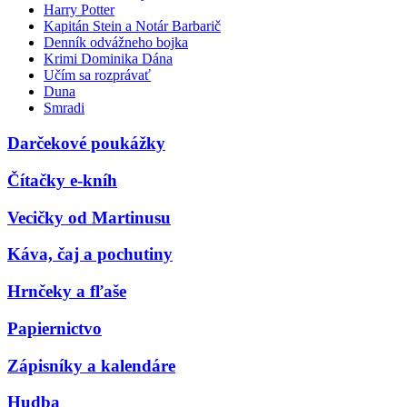
Harry Potter
Kapitán Stein a Notár Barbarič
Denník odvážneho bojka
Krimi Dominika Dána
Učím sa rozprávať
Duna
Smradi
Darčekové poukážky
Čítačky e-kníh
Vecičky od Martinusu
Káva, čaj a pochutiny
Hrnčeky a fľaše
Papiernictvo
Zápisníky a kalendáre
Hudba