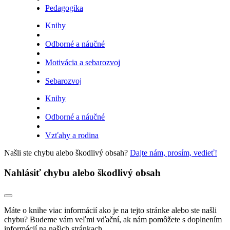
Pedagogika
Knihy
Odborné a náučné
Motivácia a sebarozvoj
Sebarozvoj
Knihy
Odborné a náučné
Vzťahy a rodina
Našli ste chybu alebo škodlivý obsah?
Dajte nám, prosím, vedieť!
Nahlásiť chybu alebo škodlivý obsah
Máte o knihe viac informácií ako je na tejto stránke alebo ste našli
chybu? Budeme vám veľmi vďační, ak nám pomôžete s doplnením
informácií na našich stránkach.