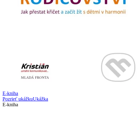
E-kniha
Pozrieť ukážku
Ukážka
E-kniha