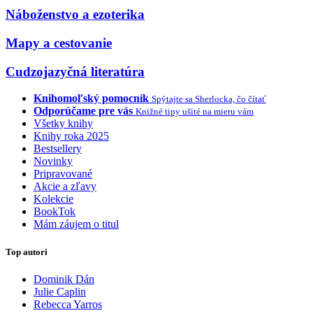
Náboženstvo a ezoterika
Mapy a cestovanie
Cudzojazyčná literatúra
Knihomoľský pomocník
Spýtajte sa Sherlocka, čo čítať
Odporúčame pre vás
Knižné tipy ušité na mieru vám
Všetky knihy
Knihy roka 2025
Bestsellery
Novinky
Pripravované
Akcie a zľavy
Kolekcie
BookTok
Mám záujem o titul
Top autori
Dominik Dán
Julie Caplin
Rebecca Yarros