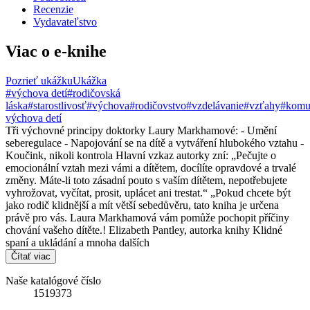
Recenzie
Vydavateľstvo
Viac o e-knihe
Pozrieť ukážku
Ukážka
#výchova detí
#rodičovská
láska
#starostlivosť
#výchova
#rodičovstvo
#vzdelávanie
#vzťahy
#komu
výchova detí
Tři výchovné principy doktorky Laury Markhamové: - Umění
seberegulace - Napojování se na dítě a vytváření hlubokého vztahu -
Koučink, nikoli kontrola Hlavní vzkaz autorky zní: „Pečujte o
emocionální vztah mezi vámi a dítětem, docílíte opravdové a trvalé
změny. Máte-li toto zásadní pouto s vaším dítětem, nepotřebujete
vyhrožovat, vyčítat, prosit, uplácet ani trestat.“ „Pokud chcete být
jako rodič klidnější a mít větší sebedůvěru, tato kniha je určena
právě pro vás. Laura Markhamová vám pomůže pochopit příčiny
chování vašeho dítěte.! Elizabeth Pantley, autorka knihy Klidné
spaní a ukládání a mnoha dalších
Čítať viac
Naše katalógové číslo
1519373