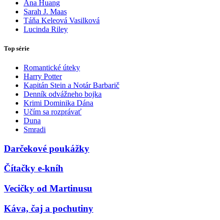
Ana Huang
Sarah J. Maas
Táňa Keleová Vasilková
Lucinda Riley
Top série
Romantické úteky
Harry Potter
Kapitán Stein a Notár Barbarič
Denník odvážneho bojka
Krimi Dominika Dána
Učím sa rozprávať
Duna
Smradi
Darčekové poukážky
Čítačky e-kníh
Vecičky od Martinusu
Káva, čaj a pochutiny