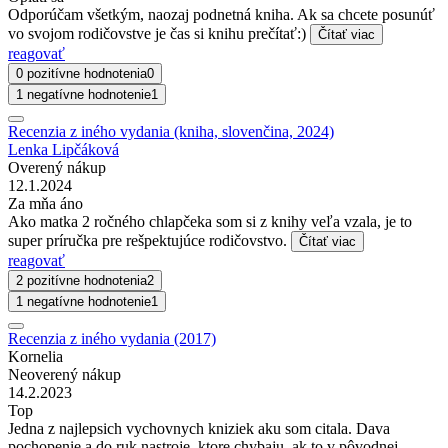
Odporúčam všetkým, naozaj podnetná kniha. Ak sa chcete posunúť
vo svojom rodičovstve je čas si knihu prečítať:)
Čítať viac
reagovať
0 pozitívne hodnotenia
0
1 negatívne hodnotenie
1
Recenzia z iného vydania (kniha, slovenčina, 2024)
Lenka Lipčáková
Overený nákup
12.1.2024
Za mňa áno
Ako matka 2 ročného chlapčeka som si z knihy veľa vzala, je to
super príručka pre rešpektujúce rodičovstvo.
Čítať viac
reagovať
2 pozitívne hodnotenia
2
1 negatívne hodnotenie
1
Recenzia z iného vydania (2017)
Kornelia
Neoverený nákup
14.2.2023
Top
Jedna z najlepsich vychovnych kniziek aku som citala. Dava
pochopenie a do ruk nastroje, ktore chybaju, ak to v pôvodnej