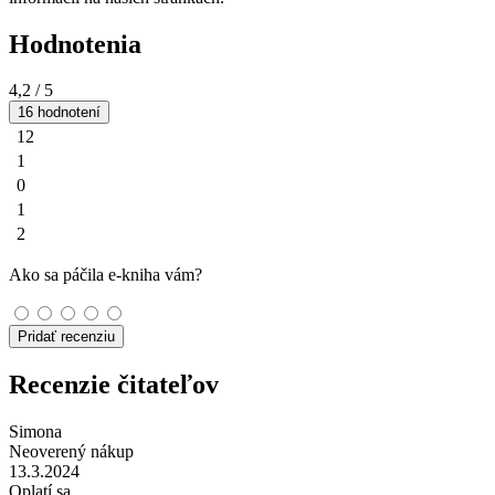
Hodnotenia
4,2
/ 5
16 hodnotení
12
1
0
1
2
Ako sa páčila e-kniha vám?
Pridať recenziu
Recenzie čitateľov
Simona
Neoverený nákup
13.3.2024
Oplatí sa