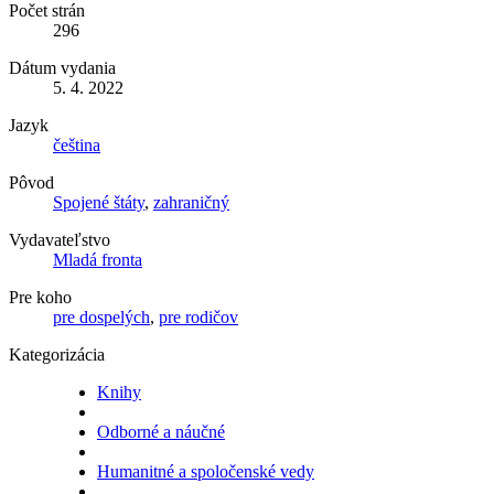
Počet strán
296
Dátum vydania
5. 4. 2022
Jazyk
čeština
Pôvod
Spojené štáty
,
zahraničný
Vydavateľstvo
Mladá fronta
Pre koho
pre dospelých
,
pre rodičov
Kategorizácia
Knihy
Odborné a náučné
Humanitné a spoločenské vedy