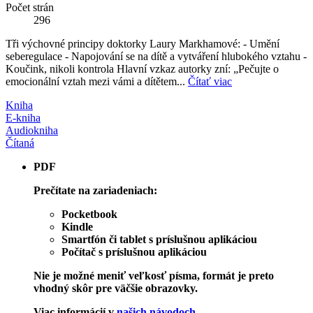
Počet strán
296
Tři výchovné principy doktorky Laury Markhamové: - Umění
seberegulace - Napojování se na dítě a vytváření hlubokého vztahu -
Koučink, nikoli kontrola Hlavní vzkaz autorky zní: „Pečujte o
emocionální vztah mezi vámi a dítětem...
Čítať viac
Kniha
E-kniha
Audiokniha
Čítaná
PDF
Prečítate na zariadeniach:
Pocketbook
Kindle
Smartfón či tablet s príslušnou aplikáciou
Počítač s príslušnou aplikáciou
Nie je možné meniť veľkosť písma, formát je preto
vhodný skôr pre väčšie obrazovky.
Viac informácií v
našich návodoch