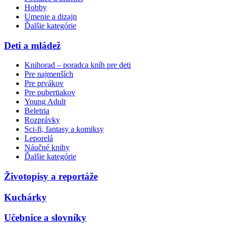
Hobby
Umenie a dizajn
Ďalšie kategórie
Deti a mládež
Knihorad – poradca kníh pre deti
Pre najmenších
Pre prvákov
Pre pubertiakov
Young Adult
Beletria
Rozprávky
Sci-fi, fantasy a komiksy
Leporelá
Náučné knihy
Ďalšie kategórie
Životopisy a reportáže
Kuchárky
Učebnice a slovníky