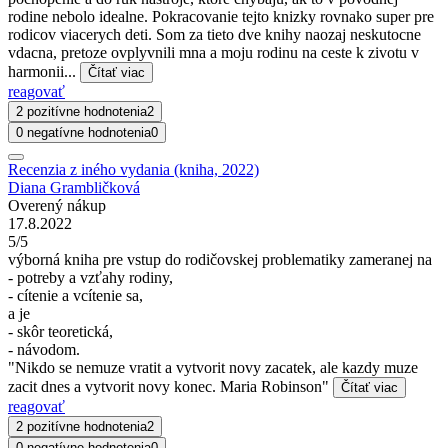
rodine nebolo idealne. Pokracovanie tejto knizky rovnako super pre
rodicov viacerych deti. Som za tieto dve knihy naozaj neskutocne
vdacna, pretoze ovplyvnili mna a moju rodinu na ceste k zivotu v
harmonii...
Čítať viac
reagovať
2 pozitívne hodnotenia
2
0 negatívne hodnotenia
0
Recenzia z iného vydania (kniha, 2022)
Diana Grambličková
Overený nákup
17.8.2022
5/5
výborná kniha pre vstup do rodičovskej problematiky zameranej na
- potreby a vzťahy rodiny,
- cítenie a vcítenie sa,
a je
- skôr teoretická,
- návodom.
"Nikdo se nemuze vratit a vytvorit novy zacatek, ale kazdy muze
zacit dnes a vytvorit novy konec. Maria Robinson"
Čítať viac
reagovať
2 pozitívne hodnotenia
2
0 negatívne hodnotenia
0