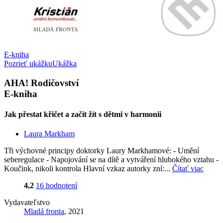
E-kniha
Pozrieť ukážku
Ukážka
AHA! Rodičovství
E-kniha
Jak přestat křičet a začít žít s dětmi v harmonii
Laura Markham
Tři výchovné principy doktorky Laury Markhamové: - Umění
seberegulace - Napojování se na dítě a vytváření hlubokého vztahu -
Koučink, nikoli kontrola Hlavní vzkaz autorky zní:...
Čítať viac
4,2
16 hodnotení
Vydavateľstvo
Mladá fronta
, 2021