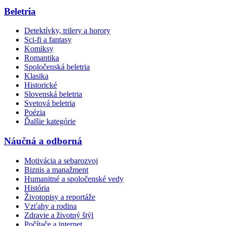
Beletria
Detektívky, trilery a horory
Sci-fi a fantasy
Komiksy
Romantika
Spoločenská beletria
Klasika
Historické
Slovenská beletria
Svetová beletria
Poézia
Ďalšie kategórie
Náučná a odborná
Motivácia a sebarozvoj
Biznis a manažment
Humanitné a spoločenské vedy
História
Životopisy a reportáže
Vzťahy a rodina
Zdravie a životný štýl
Počítače a internet