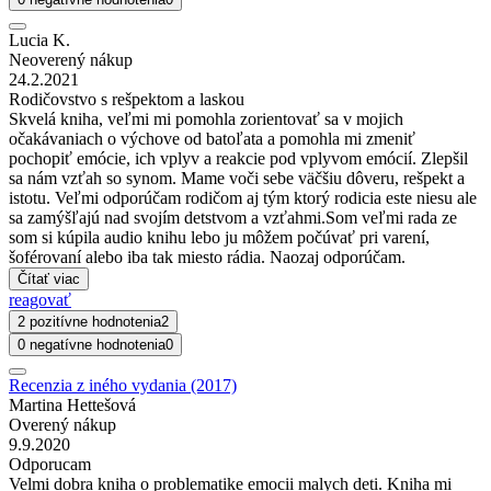
Lucia K.
Neoverený nákup
24.2.2021
Rodičovstvo s rešpektom a laskou
Skvelá kniha, veľmi mi pomohla zorientovať sa v mojich
očakávaniach o výchove od batoľata a pomohla mi zmeniť
pochopiť emócie, ich vplyv a reakcie pod vplyvom emócií. Zlepšil
sa nám vzťah so synom. Mame voči sebe väčšiu dôveru, rešpekt a
istotu. Veľmi odporúčam rodičom aj tým ktorý rodicia este niesu ale
sa zamýšľajú nad svojím detstvom a vzťahmi.Som veľmi rada ze
som si kúpila audio knihu lebo ju môžem počúvať pri varení,
šoférovaní alebo iba tak miesto rádia. Naozaj odporúčam.
Čítať viac
reagovať
2 pozitívne hodnotenia
2
0 negatívne hodnotenia
0
Recenzia z iného vydania (2017)
Martina Hettešová
Overený nákup
9.9.2020
Odporucam
Velmi dobra kniha o problematike emocii malych deti. Kniha mi