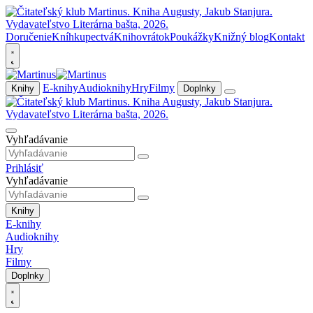
Doručenie
Kníhkupectvá
Knihovrátok
Poukážky
Knižný blog
Kontakt
E-knihy
Audioknihy
Hry
Filmy
Knihy
Doplnky
Vyhľadávanie
Prihlásiť
Vyhľadávanie
Knihy
E-knihy
Audioknihy
Hry
Filmy
Doplnky