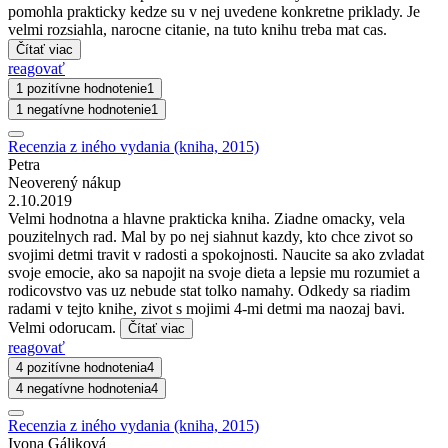
pomohla prakticky kedze su v nej uvedene konkretne priklady. Je
velmi rozsiahla, narocne citanie, na tuto knihu treba mat cas.
Čítať viac
reagovať
1 pozitívne hodnotenie
1
1 negatívne hodnotenie
1
Recenzia z iného vydania (kniha, 2015)
Petra
Neoverený nákup
2.10.2019
Velmi hodnotna a hlavne prakticka kniha. Ziadne omacky, vela
pouzitelnych rad. Mal by po nej siahnut kazdy, kto chce zivot so
svojimi detmi travit v radosti a spokojnosti. Naucite sa ako zvladat
svoje emocie, ako sa napojit na svoje dieta a lepsie mu rozumiet a
rodicovstvo vas uz nebude stat tolko namahy. Odkedy sa riadim
radami v tejto knihe, zivot s mojimi 4-mi detmi ma naozaj bavi.
Velmi odorucam.
Čítať viac
reagovať
4 pozitívne hodnotenia
4
4 negatívne hodnotenia
4
Recenzia z iného vydania (kniha, 2015)
Ivona Gáliková