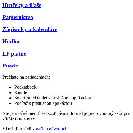
Hrnčeky a fľaše
Papiernictvo
Zápisníky a kalendáre
Hudba
LP platne
Puzzle
Prečítate na zariadeniach:
Pocketbook
Kindle
Smartfón či tablet s príslušnou aplikáciou
Počítač s príslušnou aplikáciou
Nie je možné meniť veľkosť písma, formát je preto vhodný skôr pre
väčšie obrazovky.
Viac informácií v
našich návodoch