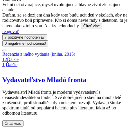
Velmi oci otvarajuce, mysel uvolnujuce a hlavne zivot zlepsujuce
citanie.
Dufam, ze sa dozijem dna kedy toto budu ucit deti v skolach, aby na
rodicovstvo boli pripravene. Kto si doma nevie rady s dietatom, tu je
navod ako z toho von. A taky jednoduchy.
Čítať viac
reagovať
7 pozitívne hodnotenia
7
0 negatívne hodnotenia
0
Recenzia z iného vydania (kniha, 2015)
1
2
Ďalšie
1
Ďalšie
Vydavateľstvo Mladá fronta
Vydavatelství Mladá fronta je moderní vydavatelství s
dvaasedmdesátiletou tradicí. Své dobré jméno staví na mnohaleté
zkušenosti, profesionalitě a dynamickém rozvoji. Vydávají široké
spektrum titulů od populární beletrie přes literaturu faktu až po
odbornou literaturu.
Čítať viac