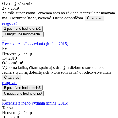
Overený zákazník
27.7.2019
Za mňa super kniha. Vyberala som na základe recenzií a nesklamala
ma. Zrozumiteľne vysvetlené. Určite odporúčam.
Čítať viac
reagovať
1 pozitívne hodnotenie
1
1 negatívne hodnotenie
1
Recenzia z iného vydania (kniha, 2015)
Eva
Neoverený nákup
1.4.2019
Odporúčam!
Výborná kniha, čítam spolu aj s druhým dielom o súrodencoch.
Jedna z tých najdôležitejších, ktoré som zatiaľ o rodičovstve čítala.
Čítať viac
reagovať
5 pozitívne hodnotenia
5
0 negatívne hodnotenia
0
Recenzia z iného vydania (kniha, 2015)
Tereza
Neoverený nákup
10.5.2018