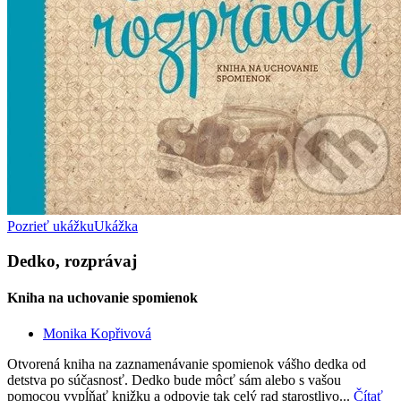
Pozrieť ukážku
Ukážka
Dedko, rozprávaj
Kniha na uchovanie spomienok
Monika Kopřivová
Otvorená kniha na zaznamenávanie spomienok vášho dedka od
detstva po súčasnosť. Dedko bude môcť sám alebo s vašou
pomocou vypĺňať knižku a odpovie tak celý rad starostlivo...
Čítať