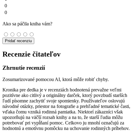
0
0
Ako sa páčila kniha vám?
Pridať recenziu
Recenzie čitateľov
Zhrnutie recenzií
Zosumarizované pomocou AI, ktorá môže robiť chyby.
Kronika pre dedka je v recenziách hodnotená prevažne veľmi
pozitívne ako citlivý a originálny darček, ktorý povzbudí starších
ľudí písomne zachytiť svoje spomienky. Používateľov oslovujú
návodné otázky, priestor na fotografie a prehľadné tematické časti,
vďaka čomu vzniká rodinná pamiatka. Niektorí zákazníci však
upozorňujú na väčší rozsah knihy a na to, že starší ľudia môžu
potrebovať pri vypĺňaní pomoc. Celkovo ju mnohí označujú za
hodnotnú a emotívnu pomôcku na uchovanie rodinných príbehov.