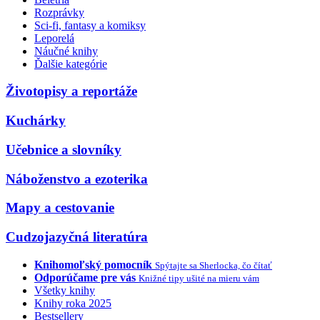
Rozprávky
Sci-fi, fantasy a komiksy
Leporelá
Náučné knihy
Ďalšie kategórie
Životopisy a reportáže
Kuchárky
Učebnice a slovníky
Náboženstvo a ezoterika
Mapy a cestovanie
Cudzojazyčná literatúra
Knihomoľský pomocník
Spýtajte sa Sherlocka, čo čítať
Odporúčame pre vás
Knižné tipy ušité na mieru vám
Všetky knihy
Knihy roka 2025
Bestsellery