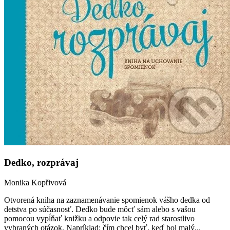
Dedko, rozprávaj
Monika Kopřivová
Otvorená kniha na zaznamenávanie spomienok vášho dedka od
detstva po súčasnosť. Dedko bude môcť sám alebo s vašou
pomocou vypĺňať knižku a odpovie tak celý rad starostlivo
vybraných otázok. Napríklad: čím chcel byť, keď bol malý...