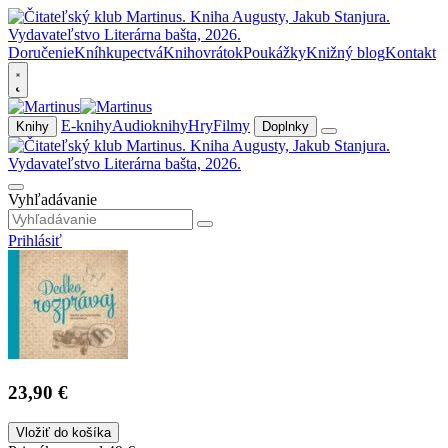
Doručenie
Kníhkupectvá
Knihovrátok
Poukážky
Knižný blog
Kontakt
E-knihy
Audioknihy
Hry
Filmy
Knihy
Doplnky
Vyhľadávanie
Prihlásiť
23,90 €
Vložiť do košíka