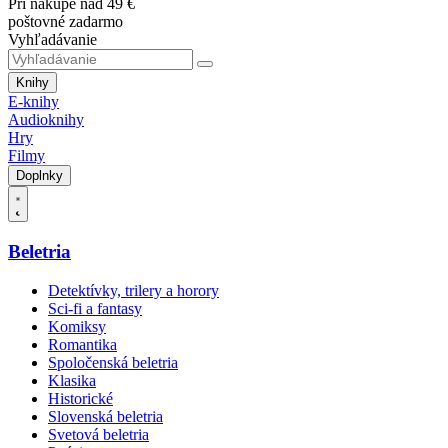
Pri nákupe nad 49 €
poštovné zadarmo
Vyhľadávanie
Knihy
E-knihy
Audioknihy
Hry
Filmy
Doplnky
Beletria
Detektívky, trilery a horory
Sci-fi a fantasy
Komiksy
Romantika
Spoločenská beletria
Klasika
Historické
Slovenská beletria
Svetová beletria