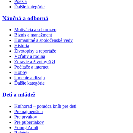
Poézia
Ďalšie kategórie
Náučná a odborná
Motivácia a sebarozvoj
Biznis a manažment
Humanitné a spoločenské vedy
História
Životopisy a reportáže
Vzťahy a rodina
Zdravie a životný štýl
Počítače a internet
Hobby
Umenie a dizajn
Ďalšie kategórie
Deti a mládež
Knihorad – poradca kníh pre deti
Pre najmenších
Pre prvákov
Pre pubertiakov
Young Adult
Beletria