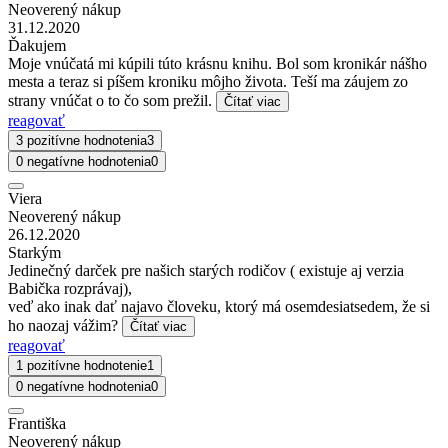
Neoverený nákup
31.12.2020
Ďakujem
Moje vnúčatá mi kúpili túto krásnu knihu. Bol som kronikár nášho
mesta a teraz si píšem kroniku môjho života. Teší ma záujem zo
strany vnúčat o to čo som prežil.
Čítať viac
reagovať
3 pozitívne hodnotenia
3
0 negatívne hodnotenia
0
Viera
Neoverený nákup
26.12.2020
Starkým
Jedinečný darček pre našich starých rodičov ( existuje aj verzia
Babička rozprávaj),
veď ako inak dať najavo človeku, ktorý má osemdesiatsedem, že si
ho naozaj vážim?
Čítať viac
reagovať
1 pozitívne hodnotenie
1
0 negatívne hodnotenia
0
Františka
Neoverený nákup