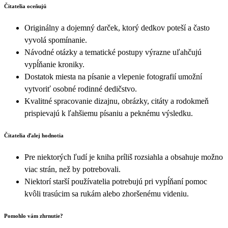
Čitatelia oceňujú
Originálny a dojemný darček, ktorý dedkov poteší a často
vyvolá spomínanie.
Návodné otázky a tematické postupy výrazne uľahčujú
vypĺňanie kroniky.
Dostatok miesta na písanie a vlepenie fotografií umožní
vytvoriť osobné rodinné dedičstvo.
Kvalitné spracovanie dizajnu, obrázky, citáty a rodokmeň
prispievajú k ľahšiemu písaniu a peknému výsledku.
Čitatelia ďalej hodnotia
Pre niektorých ľudí je kniha príliš rozsiahla a obsahuje možno
viac strán, než by potrebovali.
Niektorí starší používatelia potrebujú pri vypĺňaní pomoc
kvôli trasúcim sa rukám alebo zhoršenému videniu.
Pomohlo vám zhrnutie?