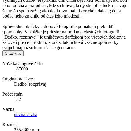
vybraných otázok. Napríklad: čím chcel byť, keď bol malý; akí boli
jeho rodičia a prarodičia; kde sa hrával; kedy stretol babičku – svoju
ženu; čo spolu zažili; ako dedko vnímal historické udalosti; čo sa
podľa neho zmenilo od čias jeho mladosti...
Sprievodné obrázky a dobové fotografie pomáhajú prebudiť
spomienky. V knižke je priestor na pridanie vlastných fotografií.
„Dedko, rozprávaj“ je unikátnym darčekom pre všetkých dedkov a
zároveň pre celú rodinu, ktorá si tak uchová vzácne spomienky
svojich najbližších pre ďalšie generácie.
Čítať viac
Naše katalógové číslo
187000
Originálny názov
Dedko, rozprávaj
Počet strán
132
Väzba
pevná väzba
Rozmer
255×300 mm