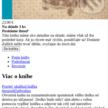
23,90 €
Na sklade 3 ks
Posielame ihneď
Túto knihu máme síce aktuálne na sklade, máme však už iba
posledné kusy. Ak ju chcete mať rýchlo, ponáhľajte sa! Dodanie
ďalších môže trvať dlhšie, zvyčajne do troch dní.
Do košíka
Popis knihy
Podrobnosti
Recenzie
Viac o knihe
Pozrieť ukážku
Ukážka
#prarodičia
#rodina
Otvorená kniha na zaznamenávanie spomienok vášho dedka od
detstva po súčasnosť. Dedko bude môcť sám alebo s vašou
pomocou vypĺňať knižku a odpovie tak celý rad starostlivo