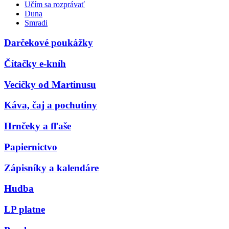
Učím sa rozprávať
Duna
Smradi
Darčekové poukážky
Čítačky e-kníh
Vecičky od Martinusu
Káva, čaj a pochutiny
Hrnčeky a fľaše
Papiernictvo
Zápisníky a kalendáre
Hudba
LP platne