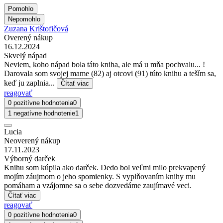
Pomohlo
Nepomohlo
Zuzana Krištofičová
Overený nákup
16.12.2024
Skvelý nápad
Neviem, koho nápad bola táto kniha, ale má u mňa pochvalu... !
Darovala som svojej mame (82) aj otcovi (91) túto knihu a teším sa,
keď ju zaplnia...
Čítať viac
reagovať
0 pozitívne hodnotenia
0
1 negatívne hodnotenie
1
Lucia
Neoverený nákup
17.11.2023
Výborný darček
Knihu som kúpila ako darček. Dedo bol veľmi milo prekvapený
mojím záujmom o jeho spomienky. S vyplňovaním knihy mu
pomáham a vzájomne sa o sebe dozvedáme zaujímavé veci.
Čítať viac
reagovať
0 pozitívne hodnotenia
0