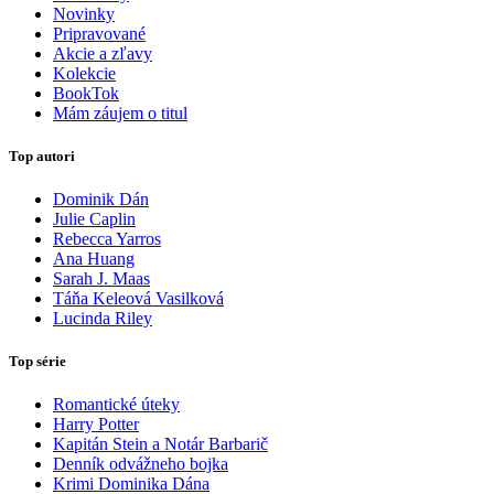
Novinky
Pripravované
Akcie a zľavy
Kolekcie
BookTok
Mám záujem o titul
Top autori
Dominik Dán
Julie Caplin
Rebecca Yarros
Ana Huang
Sarah J. Maas
Táňa Keleová Vasilková
Lucinda Riley
Top série
Romantické úteky
Harry Potter
Kapitán Stein a Notár Barbarič
Denník odvážneho bojka
Krimi Dominika Dána