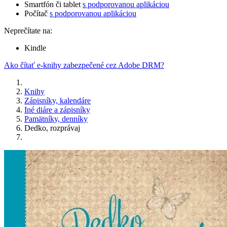
Smartfón či tablet
s podporovanou aplikáciou
Počítač
s podporovanou aplikáciou
Neprečítate na:
Kindle
Ako čítať e-knihy zabezpečené cez Adobe DRM?
Knihy
Zápisníky, kalendáre
Iné diáre a zápisníky
Pamätníky, denníky
Dedko, rozprávaj