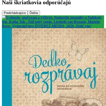
Naši škriatkovia odporúčajú
Predchádzajúce
Ďalšie