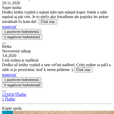
29.11.2020
Super kniha
Dedko knihu vyplnil a najmä nám tam nalepil kopec fotiek a stále
napísal aj pár viet. Je to niečo ako fotoalbum ale popisky ho pekne
navádzali čo kam dať.
Čítať viac
reagovať
1 pozitívne hodnotenie
1
1 negatívne hodnotenie
1
Betka
Neoverený nákup
3.8.2020
Celá rodina je nadšená
Dedko už knihu vyplnil a sme veľmi nadšení. Celej rodine sa páči a
stále si ju prezeráme, keď k nemu prídeme :)
Čítať viac
reagovať
1 pozitívne hodnotenie
1
0 negatívne hodnotenia
0
1
2
3
4
5
6
7
Ďalšie
1
Ďalšie
Kúpte spolu