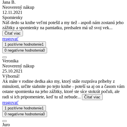
Jana B.
Neoverený nákup
12.11.2021
Spomienky
Náš dedo sa knihe veľmi potešil a my tiež - aspoň nám zostanú jeho
zážitky a spomienky na pamiatku, predsalen má už svoj vek...
Čítať viac
reagovať
1 pozitívne hodnotenie
1
0 negatívne hodnotenia
0
Veronika
Neoverený nákup
25.10.2021
Výborná!
Ak máte v rodine dedka ako my, ktorý stále rozpráva príbehy z
minulosti, určite siahnite po tejto knihe - poteší sa aj on a časom vám
ostane spomienka na jeho zážitky, ktoré ste síce stokrát počuli, ale
radi si ich pripomeniete, keď tu už nebude...
Čítať viac
reagovať
1 pozitívne hodnotenie
1
0 negatívne hodnotenia
0
Juro