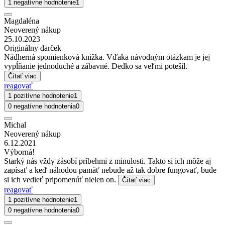
1 negatívne hodnotenie
1
Magdaléna
Neoverený nákup
25.10.2023
Originálny darček
Nádherná spomienková knižka. Vďaka návodným otázkam je jej
vypĺňanie jednoduché a zábavné. Dedko sa veľmi potešil.
Čítať viac
reagovať
1 pozitívne hodnotenie
1
0 negatívne hodnotenia
0
Michal
Neoverený nákup
6.12.2021
Výborná!
Starký nás vždy zásobí príbehmi z minulosti. Takto si ich môže aj
zapísať a keď náhodou pamäť nebude až tak dobre fungovať, bude
si ich vedieť pripomenúť nielen on.
Čítať viac
reagovať
1 pozitívne hodnotenie
1
0 negatívne hodnotenia
0