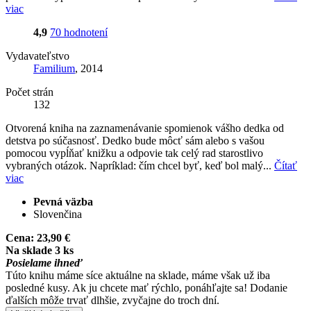
viac
4,9
70 hodnotení
Vydavateľstvo
Familium
, 2014
Počet strán
132
Otvorená kniha na zaznamenávanie spomienok vášho dedka od
detstva po súčasnosť. Dedko bude môcť sám alebo s vašou
pomocou vypĺňať knižku a odpovie tak celý rad starostlivo
vybraných otázok. Napríklad: čím chcel byť, keď bol malý...
Čítať
viac
Pevná väzba
Slovenčina
Cena:
23,90 €
Na sklade 3 ks
Posielame ihneď
Túto knihu máme síce aktuálne na sklade, máme však už iba
posledné kusy. Ak ju chcete mať rýchlo, ponáhľajte sa! Dodanie
ďalších môže trvať dlhšie, zvyčajne do troch dní.