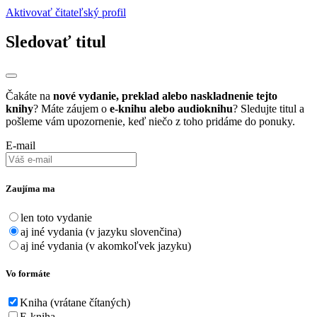
Aktivovať čitateľský profil
Sledovať titul
Čakáte na
nové vydanie, preklad alebo naskladnenie tejto
knihy
? Máte záujem o
e-knihu alebo audioknihu
? Sledujte titul a
pošleme vám upozornenie, keď niečo z toho pridáme do ponuky.
E-mail
Zaujíma ma
len toto vydanie
aj iné vydania (v jazyku slovenčina)
aj iné vydania (v akomkoľvek jazyku)
Vo formáte
Kniha (vrátane čítaných)
E-kniha