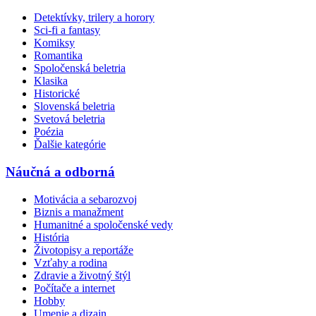
Detektívky, trilery a horory
Sci-fi a fantasy
Komiksy
Romantika
Spoločenská beletria
Klasika
Historické
Slovenská beletria
Svetová beletria
Poézia
Ďalšie kategórie
Náučná a odborná
Motivácia a sebarozvoj
Biznis a manažment
Humanitné a spoločenské vedy
História
Životopisy a reportáže
Vzťahy a rodina
Zdravie a životný štýl
Počítače a internet
Hobby
Umenie a dizajn