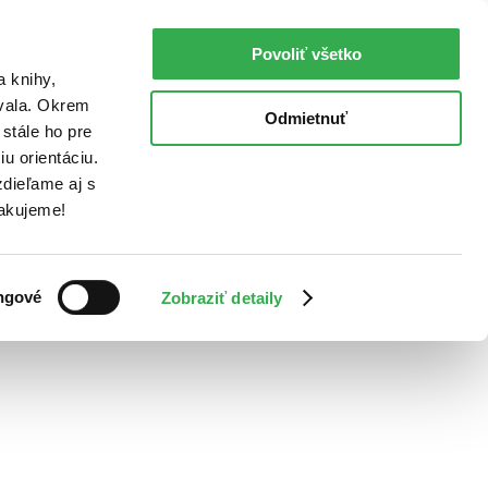
Povoliť všetko
a knihy,
ovala. Okrem
Odmietnuť
stále ho pre
u orientáciu.
dieľame aj s
Ďakujeme!
ngové
Zobraziť detaily