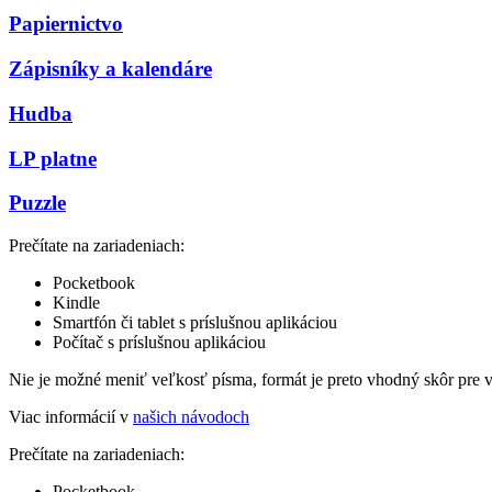
Papiernictvo
Zápisníky a kalendáre
Hudba
LP platne
Puzzle
Prečítate na zariadeniach:
Pocketbook
Kindle
Smartfón či tablet s príslušnou aplikáciou
Počítač s príslušnou aplikáciou
Nie je možné meniť veľkosť písma, formát je preto vhodný skôr pre 
Viac informácií v
našich návodoch
Prečítate na zariadeniach:
Pocketbook