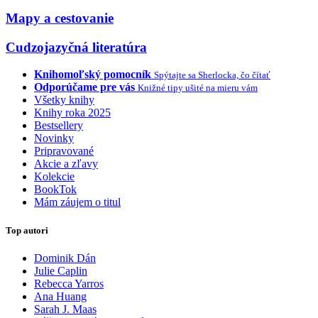
Mapy a cestovanie
Cudzojazyčná literatúra
Knihomoľský pomocník
Spýtajte sa Sherlocka, čo čítať
Odporúčame pre vás
Knižné tipy ušité na mieru vám
Všetky knihy
Knihy roka 2025
Bestsellery
Novinky
Pripravované
Akcie a zľavy
Kolekcie
BookTok
Mám záujem o titul
Top autori
Dominik Dán
Julie Caplin
Rebecca Yarros
Ana Huang
Sarah J. Maas