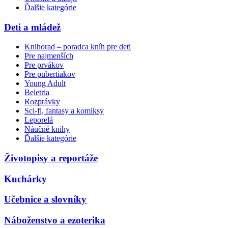
Ďalšie kategórie
Deti a mládež
Knihorad – poradca kníh pre deti
Pre najmenších
Pre prvákov
Pre pubertiakov
Young Adult
Beletria
Rozprávky
Sci-fi, fantasy a komiksy
Leporelá
Náučné knihy
Ďalšie kategórie
Životopisy a reportáže
Kuchárky
Učebnice a slovníky
Náboženstvo a ezoterika