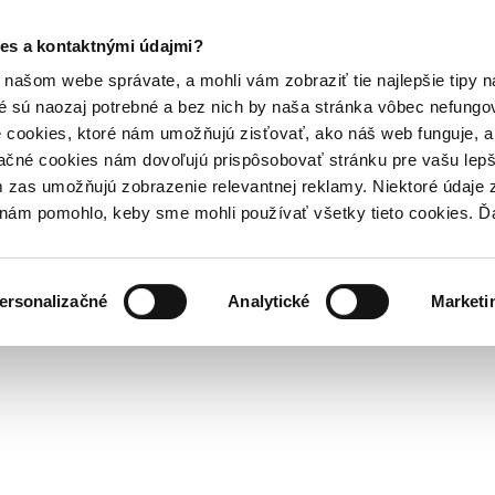
es a kontaktnými údajmi?
našom webe správate, a mohli vám zobraziť tie najlepšie tipy n
é sú naozaj potrebné a bez nich by naša stránka vôbec nefung
 cookies, ktoré nám umožňujú zisťovať, ako náš web funguje, a 
ačné cookies nám dovoľujú prispôsobovať stránku pre vašu lepši
zas umožňujú zobrazenie relevantnej reklamy. Niektoré údaje z
y nám pomohlo, keby sme mohli používať všetky tieto cookies. 
ersonalizačné
Analytické
Marketi