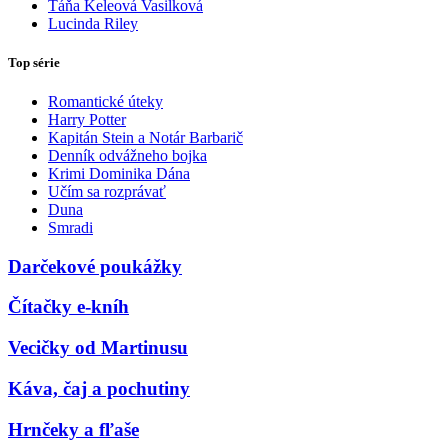
Táňa Keleová Vasilková
Lucinda Riley
Top série
Romantické úteky
Harry Potter
Kapitán Stein a Notár Barbarič
Denník odvážneho bojka
Krimi Dominika Dána
Učím sa rozprávať
Duna
Smradi
Darčekové poukážky
Čítačky e-kníh
Vecičky od Martinusu
Káva, čaj a pochutiny
Hrnčeky a fľaše