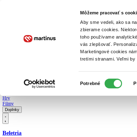
Doručenie
Kníhkupectvá
Knihovrátok
Poukážky
Knižný blog
Kontakt
Môžeme pracovať s cooki
Aby sme vedeli, ako sa na 
zbierame cookies. Niektor
E-knihy
Audioknihy
Hry
Filmy
Knihy
Doplnky
toho používame analytické
vás zlepšovať. Personaliz
Vyhľadávanie
Marketingové cookies nám 
tretími stranami. Veľmi b
Prihlásiť
Vyhľadávanie
Výber
Knihy
Potrebné
P
súhlasu
E-knihy
Audioknihy
Hry
Filmy
Doplnky
Beletria