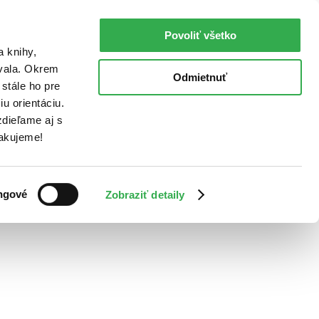
Povoliť všetko
a knihy,
ovala. Okrem
Odmietnuť
stále ho pre
u orientáciu.
dieľame aj s
Ďakujeme!
ngové
Zobraziť detaily