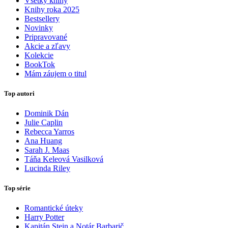
Všetky knihy
Knihy roka 2025
Bestsellery
Novinky
Pripravované
Akcie a zľavy
Kolekcie
BookTok
Mám záujem o titul
Top autori
Dominik Dán
Julie Caplin
Rebecca Yarros
Ana Huang
Sarah J. Maas
Táňa Keleová Vasilková
Lucinda Riley
Top série
Romantické úteky
Harry Potter
Kapitán Stein a Notár Barbarič