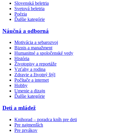
Slovenská beletria
Svetová beletria
Poézia
Ďalšie kategórie
Náučná a odborná
Motivácia a sebarozvoj
Biznis a manažment
Humanitné a spoločenské vedy
História
Životopisy a reportáže
Vzťahy a rodina
Zdravie a životný štýl
Počítače a internet
Hobby
Umenie a dizajn
Ďalšie kategórie
Deti a mládež
Knihorad – poradca kníh pre deti
Pre najmenších
Pre prvákov