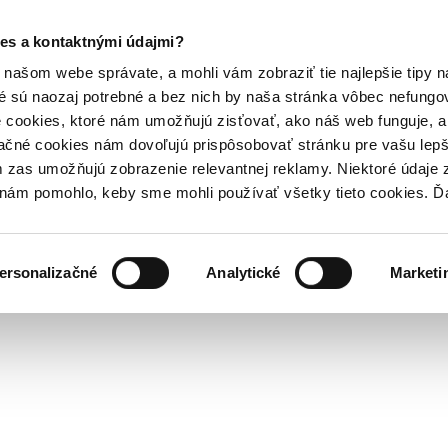
es a kontaktnými údajmi?
našom webe správate, a mohli vám zobraziť tie najlepšie tipy n
é sú naozaj potrebné a bez nich by naša stránka vôbec nefung
 cookies, ktoré nám umožňujú zisťovať, ako náš web funguje, a 
ačné cookies nám dovoľujú prispôsobovať stránku pre vašu lepši
zas umožňujú zobrazenie relevantnej reklamy. Niektoré údaje z
y nám pomohlo, keby sme mohli používať všetky tieto cookies. 
ersonalizačné
Analytické
Marketi