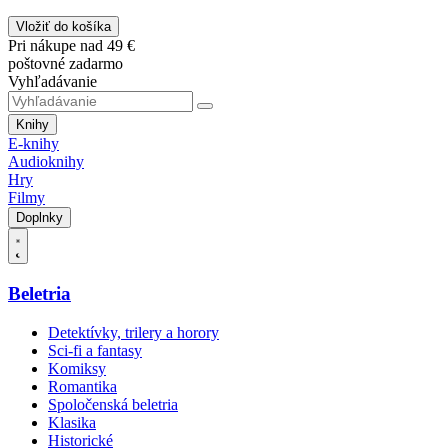
Vložiť do košíka
Pri nákupe nad 49 €
poštovné zadarmo
Vyhľadávanie
Knihy
E-knihy
Audioknihy
Hry
Filmy
Doplnky
Beletria
Detektívky, trilery a horory
Sci-fi a fantasy
Komiksy
Romantika
Spoločenská beletria
Klasika
Historické