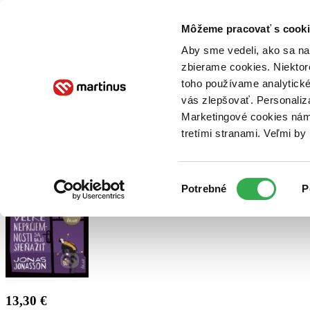
Doručenie
Kníhkupectvá
Knihovrátok
Poukážky
Knižný blog
Kontakt
Môžeme pracovať s cooki
Aby sme vedeli, ako sa na 
zbierame cookies. Niektor
E-knihy
Audioknihy
Hry
Filmy
Knihy
Doplnky
toho používame analytické
vás zlepšovať. Personaliz
Vyhľadávanie
Marketingové cookies nám 
tretími stranami. Veľmi b
Prihlásiť
Výber
Potrebné
P
súhlasu
13,30 €