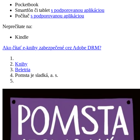
Pocketbook
Smartfón či tablet
s podporovanou aplikáciou
Počítač
s podporovanou aplikáciou
Neprečítate na:
Kindle
Ako čítať e-knihy zabezpečené cez Adobe DRM?
Knihy
Beletria
Pomsta je sladká, a. s.