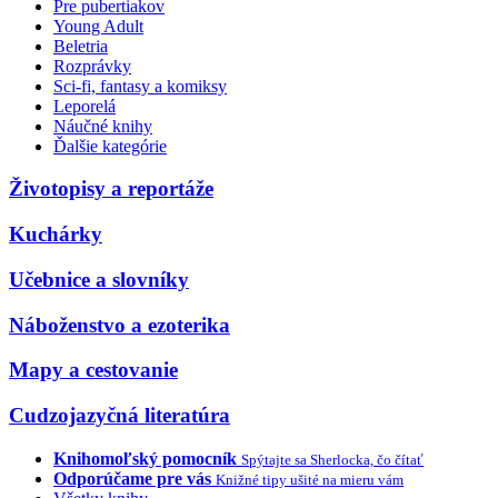
Pre pubertiakov
Young Adult
Beletria
Rozprávky
Sci-fi, fantasy a komiksy
Leporelá
Náučné knihy
Ďalšie kategórie
Životopisy a reportáže
Kuchárky
Učebnice a slovníky
Náboženstvo a ezoterika
Mapy a cestovanie
Cudzojazyčná literatúra
Knihomoľský pomocník
Spýtajte sa Sherlocka, čo čítať
Odporúčame pre vás
Knižné tipy ušité na mieru vám