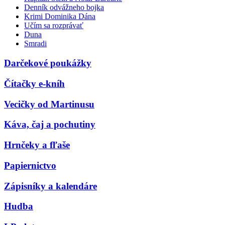
Denník odvážneho bojka
Krimi Dominika Dána
Učím sa rozprávať
Duna
Smradi
Darčekové poukážky
Čítačky e-kníh
Vecičky od Martinusu
Káva, čaj a pochutiny
Hrnčeky a fľaše
Papiernictvo
Zápisníky a kalendáre
Hudba