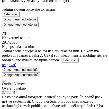
jednostránkový zmatený úvod nic neřikající
Jedním slovem obrovské zklamání
Čítať viac
0 pozitívne hodnotenia
0 negatívne hodnotenia
AT
Neoverený nákup
29.7.2020
Najlepsi atlas na trhu
Jednoznacne najlepsi a najrozsiahlejsi atlas na trhu. Celkom ma
prekvapil rozmer a vaha ;). Cakal som nieco mensie, mobilnejsie, ale
obsah a jeho kvalita, no uplna parada.
Čítať viac
reagovať
2 pozitívne hodnotenia
2
0 negatívne hodnotenia
0
Ondřej Němec
Overený nákup
2.12.2019
Často nekvalitní fotografie, některé houby vypadají o hodně jinak
než ve skutečnosti. Chyby v určení, omluvou snad může být
neskutečný rozsah publikace, správné určení některých hub (třeba