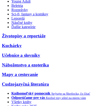
Young Adult
Beletria
Rozprávky
Sci-fi, fantasy a komiksy
Leporelá
Náučné knihy
Ďalšie kategórie
Životopisy a reportáže
Kuchárky
Učebnice a slovníky
Náboženstvo a ezoterika
Mapy a cestovanie
Cudzojazyčná literatúra
Knihomoľský pomocník
Spýtajte sa Sherlocka, čo čítať
Odporúčame pre vás
Knižné tipy ušité na mieru vám
Všetky knihy