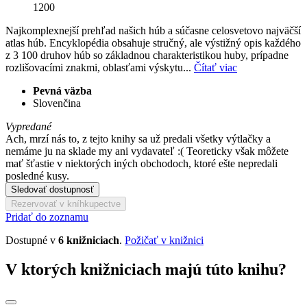
1200
Najkomplexnejší prehľad našich húb a súčasne celosvetovo najväčší
atlas húb. Encyklopédia obsahuje stručný, ale výstižný opis každého
z 3 100 druhov húb so základnou charakteristikou huby, prípadne
rozlišovacími znakmi, oblasťami výskytu...
Čítať viac
Pevná väzba
Slovenčina
Vypredané
Ach, mrzí nás to, z tejto knihy sa už predali všetky výtlačky a
nemáme ju na sklade my ani vydavateľ :( Teoreticky však môžete
mať šťastie v niektorých iných obchodoch, ktoré ešte nepredali
posledné kusy.
Sledovať dostupnosť
Rezervovať v kníhkupectve
Pridať do zoznamu
Dostupné v
6 knižniciach
.
Požičať v knižnici
V ktorých knižniciach majú túto knihu?