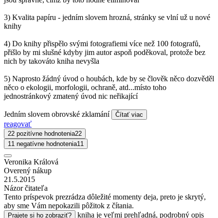
3) Kvalita papíru - jedním slovem hrozná, stránky se vlní už u nové
knihy
4) Do knihy přispělo svými fotografiemi více než 100 fotografů,
přišlo by mi slušné kdyby jim autor aspoň poděkoval, protože bez
nich by takováto kniha nevyšla
5) Naprosto žádný úvod o houbách, kde by se člověk něco dozvěděl
něco o ekologii, morfologii, ochraně, atd...místo toho
jednostránkový zmatený úvod nic neřikající
Jedním slovem obrovské zklamání
Čítať viac
reagovať
22 pozitívne hodnotenia
22
11 negatívne hodnotenia
11
Veronika Králová
Overený nákup
21.5.2015
Názor čitateľa
Tento príspevok prezrádza dôležité momenty deja, preto je skrytý,
aby sme Vám nepokazili pôžitok z čítania.
kniha je veľmi prehľadná, podrobný opis
Prajete si ho zobraziť?