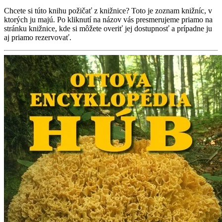
Chcete si túto knihu požičať z knižnice? Toto je zoznam knižníc, v
ktorých ju majú. Po kliknutí na názov vás presmerujeme priamo na
stránku knižnice, kde si môžete overiť jej dostupnosť a prípadne ju
aj priamo rezervovať.