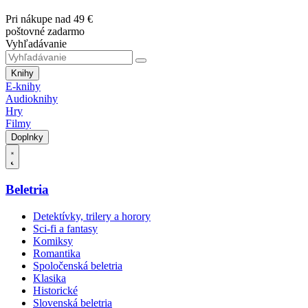
Pri nákupe nad 49 €
poštovné zadarmo
Vyhľadávanie
Knihy
E-knihy
Audioknihy
Hry
Filmy
Doplnky
Beletria
Detektívky, trilery a horory
Sci-fi a fantasy
Komiksy
Romantika
Spoločenská beletria
Klasika
Historické
Slovenská beletria