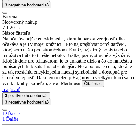
3 negatívne hodnotenia
3
Božena
Neoverený nákup
7.1.2015
Názor čitateľa
Najočakávanejšie encyklopédia, ktorú hubárska verejnosť dlho
očakávala je i v mojej knižnici. Je to najkrajší vianočný darček ,
ktorý som našla pod stromčekom. Krátky, výstižný popis takého
množstva húb, to tu ešte nebolo. Krátke, jasné, stručné a výstižné.
Klobúk dole pre p.Hagarom, je to unikátne dielo a čo do množstva
popísaných húb zatiaľ najobsiahlejšie. No a bonus je cena, ktorá je
za tak rozsiahlu encyklopediu naozaj symbolická a dostupná pre
širokú verejnosť. Ďakujem nielen p.Hagarovi a všetkým, ktorí sa na
vzniku knihy podieľali, ale aj Martinusu
Čítať viac
reagovať
3 pozitívne hodnotenia
3
3 negatívne hodnotenia
3
1
2
Ďalšie
1
Ďalšie