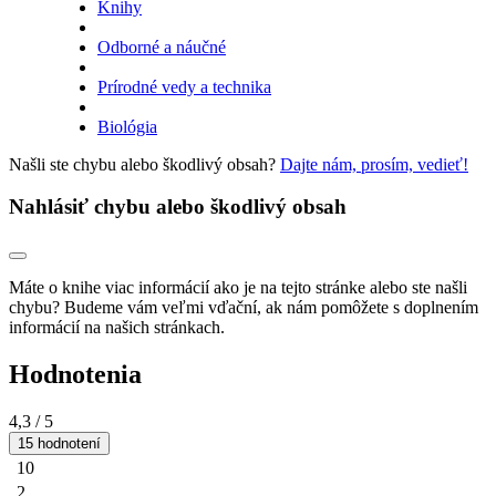
Knihy
Odborné a náučné
Prírodné vedy a technika
Biológia
Našli ste chybu alebo škodlivý obsah?
Dajte nám, prosím, vedieť!
Nahlásiť chybu alebo škodlivý obsah
Máte o knihe viac informácií ako je na tejto stránke alebo ste našli
chybu? Budeme vám veľmi vďační, ak nám pomôžete s doplnením
informácií na našich stránkach.
Hodnotenia
4,3
/ 5
15 hodnotení
10
2