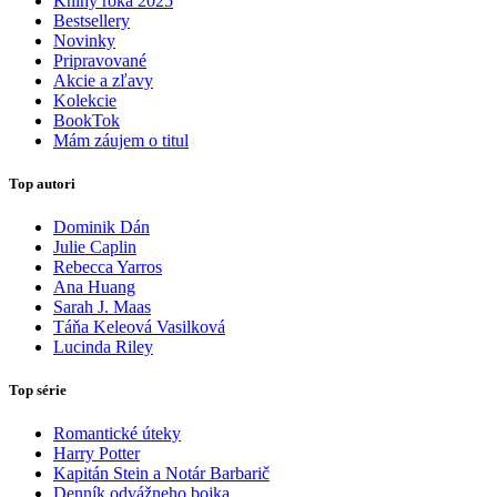
Knihy roka 2025
Bestsellery
Novinky
Pripravované
Akcie a zľavy
Kolekcie
BookTok
Mám záujem o titul
Top autori
Dominik Dán
Julie Caplin
Rebecca Yarros
Ana Huang
Sarah J. Maas
Táňa Keleová Vasilková
Lucinda Riley
Top série
Romantické úteky
Harry Potter
Kapitán Stein a Notár Barbarič
Denník odvážneho bojka