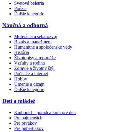
Svetová beletria
Poézia
Ďalšie kategórie
Náučná a odborná
Motivácia a sebarozvoj
Biznis a manažment
Humanitné a spoločenské vedy
História
Životopisy a reportáže
Vzťahy a rodina
Zdravie a životný štýl
Počítače a internet
Hobby
Umenie a dizajn
Ďalšie kategórie
Deti a mládež
Knihorad – poradca kníh pre deti
Pre najmenších
Pre prvákov
Pre pubertiakov