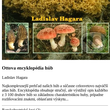
Ottova encyklopédia húb
Ladislav Hagara
Najkomplexnejší prehľad našich húb a súčasne celosvetovo najväčší
atlas húb. Encyklopédia obsahuje stručný, ale výstižný opis každého
z 3 100 druhov húb so základnou charakteristikou huby, prípadne
rozlišovacími znakmi, oblasťami výskytu...
Banskobystrický kraj (2)