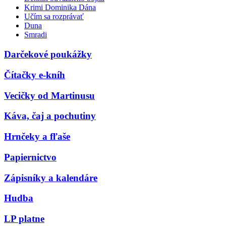
Krimi Dominika Dána
Učím sa rozprávať
Duna
Smradi
Darčekové poukážky
Čítačky e-kníh
Vecičky od Martinusu
Káva, čaj a pochutiny
Hrnčeky a fľaše
Papiernictvo
Zápisníky a kalendáre
Hudba
LP platne