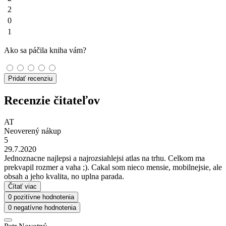
2
0
1
Ako sa páčila kniha vám?
Pridať recenziu
Recenzie čitateľov
AT
Neoverený nákup
5
29.7.2020
Jednoznacne najlepsi a najrozsiahlejsi atlas na trhu. Celkom ma
prekvapil rozmer a vaha ;). Cakal som nieco mensie, mobilnejsie, ale
obsah a jeho kvalita, no uplna parada.
Čítať viac
0 pozitívne hodnotenia
0 negatívne hodnotenia