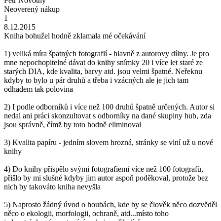
Petr Novotný
Neoverený nákup
1
8.12.2015
Kniha bohužel hodně zklamala mé očekávání
1) veliká míra špatných fotografií - hlavně z autorovy dílny. Je pro
mne nepochopitelné dávat do knihy snímky 20 i více let staré ze
starých DIA, kde kvalita, barvy atd. jsou velmi špatné. Neřeknu
kdyby to bylo u pár druhů a třeba i vzácných ale je jich tam
odhadem tak polovina
2) I podle odborníků i více než 100 druhů špatně určených. Autor si
nedal ani práci skonzultovat s odborníky na dané skupiny hub, zda
jsou správně, čímž by toto hodně eliminoval
3) Kvalita papíru - jedním slovem hrozná, stránky se vlní už u nové
knihy
4) Do knihy přispělo svými fotografiemi více než 100 fotografů,
přišlo by mi slušné kdyby jim autor aspoň poděkoval, protože bez
nich by takováto kniha nevyšla
5) Naprosto žádný úvod o houbách, kde by se člověk něco dozvěděl
něco o ekologii, morfologii, ochraně, atd...místo toho