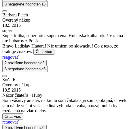
3 negatívne hodnotenia
3
Barbara Piech
Overený nákup
18.5.2015
super
Super kniha, super foto, super cena. Hubarska kniha roka! Vzacna
pre hubarov z Polska.
Bravo Ladislav Hagara! Nie umiem po słowacku! Co z tego, że
brakuje znaków.
Čítať viac
reagovať
2 pozitívne hodnotenia
2
6 negatívne hodnotenia
6
Soňa R.
Overený nákup
18.5.2015
Názor čitateľa - Huby
Som vášnivý amatér, na knihu som čakala a ja som spokojná, človek
tam nájde veľmi veľa. Jediná výhrada je váha, naozaj mohla byť
rozdelená na viac dielov.
Čítať viac
reagovať
0 pozitívne hodnotenia
0