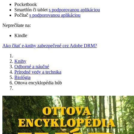
Pocketbook
Smartfón či tablet
s podporovanou aplikáciou
Počítač
s podporovanou aplikáciou
Neprečítate na:
Kindle
Ako čítať e-knihy zabezpečené cez Adobe DRM?
Knihy
Odborné a náučné
Prírodné vedy a technika
Biológia
Ottova encyklopédia húb