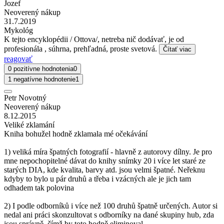
Jozef
Neoverený nákup
31.7.2019
Mykológ
K tejto encyklopédii / Ottova/, netreba nič dodávať, je od
profesionála , súhrna, prehľadná, proste svetová.
Čítať viac
reagovať
0 pozitívne hodnotenia
0
1 negatívne hodnotenie
1
Petr Novotný
Neoverený nákup
8.12.2015
Veliké zklamání
Kniha bohužel hodně zklamala mé očekávání
1) veliká míra špatných fotografií - hlavně z autorovy dílny. Je pro
mne nepochopitelné dávat do knihy snímky 20 i více let staré ze
starých DIA, kde kvalita, barvy atd. jsou velmi špatné. Neřeknu
kdyby to bylo u pár druhů a třeba i vzácných ale je jich tam
odhadem tak polovina
2) I podle odborníků i více než 100 druhů špatně určených. Autor si
nedal ani práci skonzultovat s odborníky na dané skupiny hub, zda
jsou správně, čímž by toto hodně eliminoval