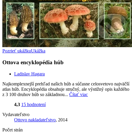
Pozrieť ukážku
Ukážka
Ottova encyklopédia húb
Ladislav Hagara
Najkomplexnejší prehľad našich húb a súčasne celosvetovo najväčší
atlas húb. Encyklopédia obsahuje stručný, ale výstižný opis každého
z 3 100 druhov húb so základnou...
Čítať viac
4,3
15 hodnotení
Vydavateľstvo
Ottovo nakladateľstvo
, 2014
Počet strán