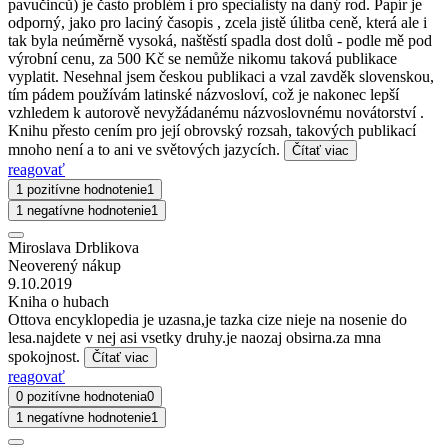
pavučinců) je často problém i pro specialisty na daný rod. Papír je
odporný, jako pro laciný časopis , zcela jistě úlitba ceně, která ale i
tak byla neúměrně vysoká, naštěstí spadla dost dolů - podle mě pod
výrobní cenu, za 500 Kč se nemůže nikomu taková publikace
vyplatit. Nesehnal jsem českou publikaci a vzal zavděk slovenskou,
tím pádem používám latinské názvosloví, což je nakonec lepší
vzhledem k autorově nevyžádanému názvoslovnému novátorství .
Knihu přesto cením pro její obrovský rozsah, takových publikací
mnoho není a to ani ve světových jazycích.
Čítať viac
reagovať
1 pozitívne hodnotenie
1
1 negatívne hodnotenie
1
Miroslava Drblikova
Neoverený nákup
9.10.2019
Kniha o hubach
Ottova encyklopedia je uzasna,je tazka cize nieje na nosenie do
lesa.najdete v nej asi vsetky druhy.je naozaj obsirna.za mna
spokojnost.
Čítať viac
reagovať
0 pozitívne hodnotenia
0
1 negatívne hodnotenie
1