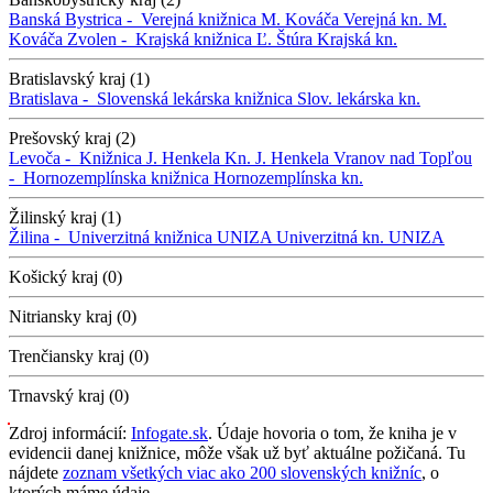
Banská Bystrica -
Verejná knižnica M. Kováča
Verejná kn. M.
Kováča
Zvolen -
Krajská knižnica Ľ. Štúra
Krajská kn.
Bratislavský kraj (1)
Bratislava -
Slovenská lekárska knižnica
Slov. lekárska kn.
Prešovský kraj (2)
Levoča -
Knižnica J. Henkela
Kn. J. Henkela
Vranov nad Topľou
-
Hornozemplínska knižnica
Hornozemplínska kn.
Žilinský kraj (1)
Žilina -
Univerzitná knižnica UNIZA
Univerzitná kn. UNIZA
Košický kraj (0)
Nitriansky kraj (0)
Trenčiansky kraj (0)
Trnavský kraj (0)
Zdroj informácií:
Infogate.sk
. Údaje hovoria o tom, že kniha je v
evidencii danej knižnice, môže však už byť aktuálne požičaná. Tu
nájdete
zoznam všetkých viac ako 200 slovenských knižníc
, o
ktorých máme údaje.