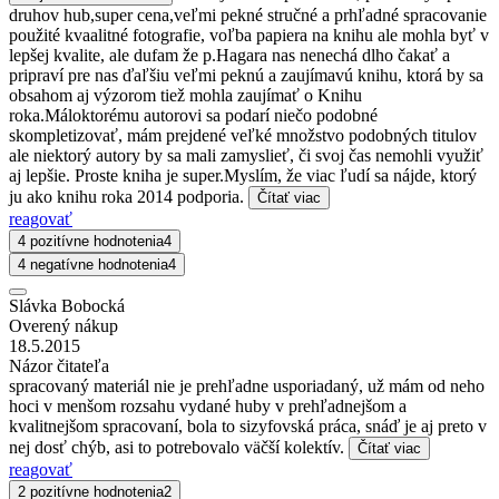
druhov hub,super cena,veľmi pekné stručné a prhľadné spracovanie
použité kvaalitné fotografie, voľba papiera na knihu ale mohla byť v
lepšej kvalite, ale dufam že p.Hagara nas nenechá dlho čakať a
pripraví pre nas ďaľšiu veľmi peknú a zaujímavú knihu, ktorá by sa
obsahom aj výzorom tiež mohla zaujímať o Knihu
roka.Máloktorému autorovi sa podarí niečo podobné
skompletizovať, mám prejdené veľké množstvo podobných titulov
ale niektorý autory by sa mali zamyslieť, či svoj čas nemohli využiť
aj lepšie. Proste kniha je super.Myslím, že viac ľudí sa nájde, ktorý
ju ako knihu roka 2014 podporia.
Čítať viac
reagovať
4 pozitívne hodnotenia
4
4 negatívne hodnotenia
4
Slávka Bobocká
Overený nákup
18.5.2015
Názor čitateľa
spracovaný materiál nie je prehľadne usporiadaný, už mám od neho
hoci v menšom rozsahu vydané huby v prehľadnejšom a
kvalitnejšom spracovaní, bola to sizyfovská práca, snáď je aj preto v
nej dosť chýb, asi to potrebovalo väčší kolektív.
Čítať viac
reagovať
2 pozitívne hodnotenia
2