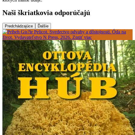
Naši škriatkovia odporúčajú
Predchádzajúce
Ďalšie