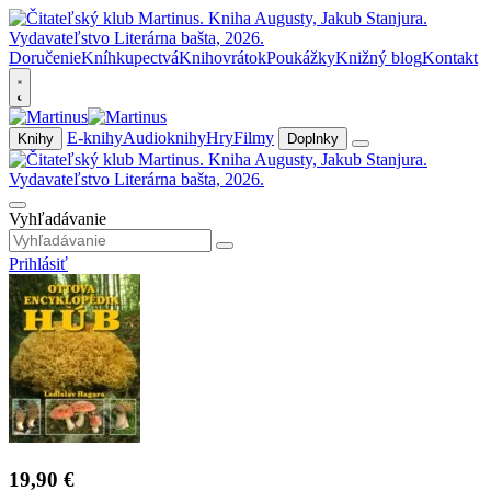
Doručenie
Kníhkupectvá
Knihovrátok
Poukážky
Knižný blog
Kontakt
E-knihy
Audioknihy
Hry
Filmy
Knihy
Doplnky
Vyhľadávanie
Prihlásiť
19,90 €