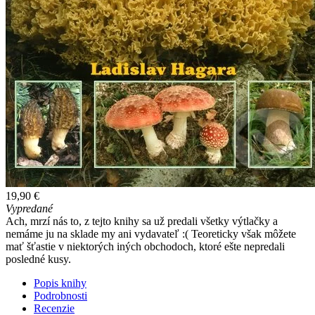
19,90 €
Vypredané
Ach, mrzí nás to, z tejto knihy sa už predali všetky výtlačky a
nemáme ju na sklade my ani vydavateľ :( Teoreticky však môžete
mať šťastie v niektorých iných obchodoch, ktoré ešte nepredali
posledné kusy.
Popis knihy
Podrobnosti
Recenzie