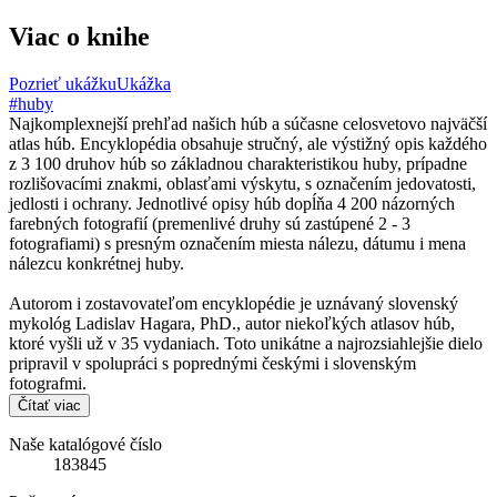
Viac o knihe
Pozrieť ukážku
Ukážka
#huby
Najkomplexnejší prehľad našich húb a súčasne celosvetovo najväčší
atlas húb. Encyklopédia obsahuje stručný, ale výstižný opis každého
z 3 100 druhov húb so základnou charakteristikou huby, prípadne
rozlišovacími znakmi, oblasťami výskytu, s označením jedovatosti,
jedlosti i ochrany. Jednotlivé opisy húb dopĺňa 4 200 názorných
farebných fotografií (premenlivé druhy sú zastúpené 2 - 3
fotografiami) s presným označením miesta nálezu, dátumu i mena
nálezcu konkrétnej huby.
Autorom i zostavovateľom encyklopédie je uznávaný slovenský
mykológ Ladislav Hagara, PhD., autor niekoľkých atlasov húb,
ktoré vyšli už v 35 vydaniach. Toto unikátne a najrozsiahlejšie dielo
pripravil v spolupráci s poprednými českými i slovenským
fotografmi.
Čítať viac
Naše katalógové číslo
183845