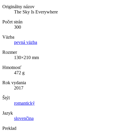
Originálny názov
The Sky Is Everywhere
Počet strán
300
Väzba
pevná väzba
Rozmer
130×210 mm
Hmotnosť
472 g
Rok vydania
2017
Štýl
romantický
Jazyk
slovenčina
Preklad