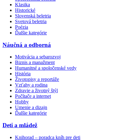
Klasika
Historické
Slovenská beletria
Svetová beletria
Poézia
Ďalšie kategórie
Náučná a odborná
Motivácia a sebarozvoj
Biznis a manažment
Humanitné a spoločenské vedy
História
Životopisy a reportáže
Vzťahy a rodina
Zdravie a životný štýl
Počítače a internet
Hobby
Umenie a dizajn
Ďalšie kategórie
Deti a mládež
Knihorad – poradca kníh pre deti