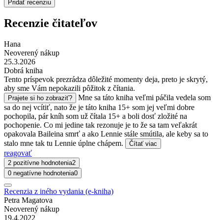
Pridať recenziu
Recenzie čitateľov
Hana
Neoverený nákup
25.3.2026
Dobrá kniha
Tento príspevok prezrádza dôležité momenty deja, preto je skrytý,
aby sme Vám nepokazili pôžitok z čítania.
Mne sa táto kniha veľmi páčila vedela som
Prajete si ho zobraziť?
sa do nej vcítiť, nato že je táto kniha 15+ som jej veľmi dobre
pochopila, pár kníh som už čítala 15+ a boli dosť zložité na
pochopenie. Co mi jedine tak rezonuje je to že sa tam veľakrát
opakovala Baileina smrť a ako Lennie stále smútila, ale keby sa to
stalo mne tak tu Lennie úplne chápem.
Čítať viac
reagovať
2 pozitívne hodnotenia
2
0 negatívne hodnotenia
0
Recenzia z iného vydania (e-kniha)
Petra Magatova
Neoverený nákup
19.4.2022