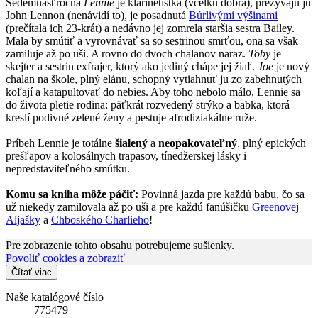
Sedemnásťročná
Lennie
je klarinetistka (vcelku dobrá), prezývajú ju
John Lennon (nenávidí to), je posadnutá
Búrlivými výšinami
(prečítala ich 23-krát) a nedávno jej zomrela staršia sestra Bailey.
Mala by smútiť a vyrovnávať sa so sestrinou smrťou, ona sa však
zamiluje až po uši. A rovno do dvoch chalanov naraz.
Toby
je
skejter a sestrin exfrajer, ktorý ako jediný chápe jej žiaľ.
Joe
je nový
chalan na škole, plný elánu, schopný vytiahnuť ju zo zabehnutých
koľají a katapultovať do nebies. Aby toho nebolo málo, Lennie sa
do života pletie rodina: päťkrát rozvedený strýko a babka, ktorá
kreslí podivné zelené ženy a pestuje afrodiziakálne ruže.
Príbeh Lennie je totálne
šialený
a
neopakovateľný
, plný epických
prešľapov a kolosálnych trapasov, tínedžerskej lásky i
nepredstaviteľného smútku.
Komu sa kniha môže páčiť:
Povinná jazda pre každú babu, čo sa
už niekedy zamilovala až po uši a pre každú fanúšičku
Greenovej
Aljašky
a
Chboského Charlieho
!
Pre zobrazenie tohto obsahu potrebujeme sušienky.
Povoliť cookies a zobraziť
Čítať viac
Naše katalógové číslo
775479