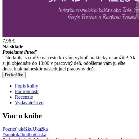
7,96 €
Na sklade
Posielame ihneď
Táto kniha sa môže na cestu ku vám vybrať prakticky okamžite! Ak
si ju objednáte do 13:00 v pracovný deň, odošleme vám ju ešte
dnes, inak najneskôr nasledujúci pracovný deň.
Do košíka
Popis knihy
Podrobnosti
Recenzie
Vydavateľstvo
Viac o knihe
Pozrieť ukážku
Ukážka
#smútok
#hudba
#láska