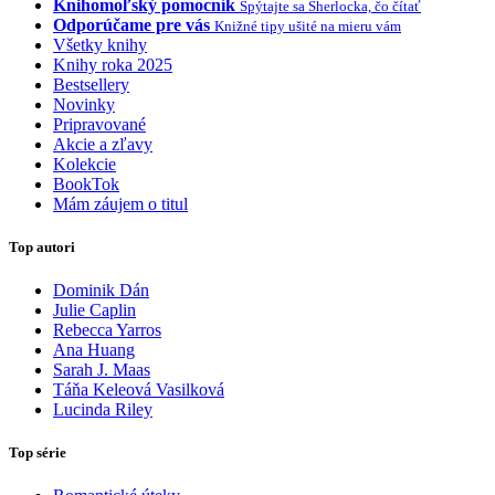
Knihomoľský pomocník
Spýtajte sa Sherlocka, čo čítať
Odporúčame pre vás
Knižné tipy ušité na mieru vám
Všetky knihy
Knihy roka 2025
Bestsellery
Novinky
Pripravované
Akcie a zľavy
Kolekcie
BookTok
Mám záujem o titul
Top autori
Dominik Dán
Julie Caplin
Rebecca Yarros
Ana Huang
Sarah J. Maas
Táňa Keleová Vasilková
Lucinda Riley
Top série