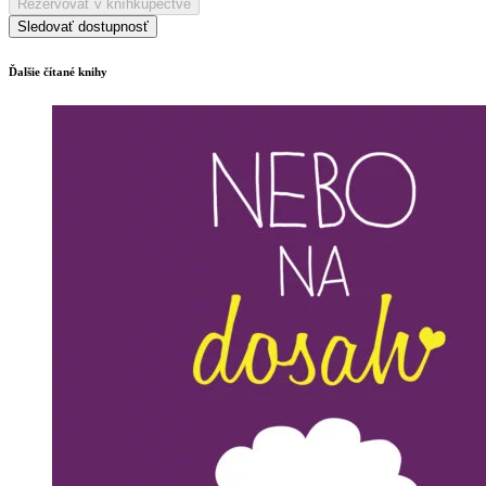
Rezervovať v kníhkupectve
Sledovať dostupnosť
Ďalšie čítané knihy