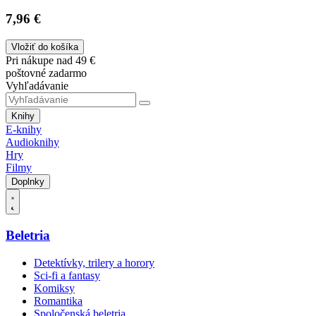
7,96 €
Vložiť do košíka
Pri nákupe nad 49 €
poštovné zadarmo
Vyhľadávanie
Knihy
E-knihy
Audioknihy
Hry
Filmy
Doplnky
Beletria
Detektívky, trilery a horory
Sci-fi a fantasy
Komiksy
Romantika
Spoločenská beletria