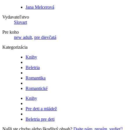
Jana Melcerová
Vydavateľstvo
Slovart
Pre koho
new adult
,
pre dievčatá
Kategorizácia
Knihy
Beletria
Romantika
Romantické
Knihy
Pre deti a mládež
Beletria pre deti
Našli ste chybu alebo škodlivý obsah?
Dajte nám, prosím, vedieť!