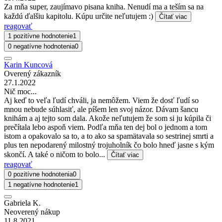
Za mňa super, zaujímavo pisana kniha. Nenudí ma a teším sa na
každú ďalšiu kapitolu. Kúpu určite neľutujem :)
Čítať viac
reagovať
1 pozitívne hodnotenie
1
0 negatívne hodnotenia
0
Karin Kuncová
Overený zákazník
27.1.2022
Nič moc...
Aj keď to veľa ľudí chváli, ja nemôžem. Viem že dosť ľudí so
mnou nebude súhlasiť, ale píšem len svoj názor. Dávam šancu
knihám a aj tejto som dala. Akože neľutujem že som si ju kúpila či
prečítala lebo aspoň viem. Podľa mňa ten dej bol o jednom a tom
istom a opakovalo sa to, a to ako sa spamätavala so sestrinej smrti a
plus ten nepodarený milostný trojuholník čo bolo hneď jasne s kým
skončí. A také o ničom to bolo...
Čítať viac
reagovať
0 pozitívne hodnotenia
0
1 negatívne hodnotenie
1
Gabriela K.
Neoverený nákup
11.8.2021