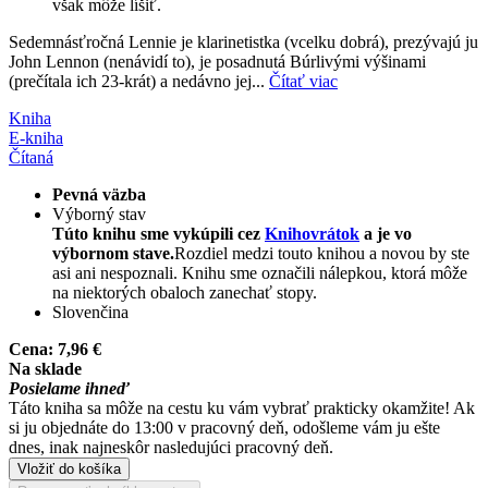
však môže líšiť.
Sedemnásťročná Lennie je klarinetistka (vcelku dobrá), prezývajú ju
John Lennon (nenávidí to), je posadnutá Búrlivými výšinami
(prečítala ich 23-krát) a nedávno jej...
Čítať viac
Kniha
E-kniha
Čítaná
Pevná väzba
Výborný stav
Túto knihu sme vykúpili cez
Knihovrátok
a je vo
výbornom stave.
Rozdiel medzi touto knihou a novou by ste
asi ani nespoznali. Knihu sme označili nálepkou, ktorá môže
na niektorých obaloch zanechať stopy.
Slovenčina
Cena:
7,96 €
Na sklade
Posielame ihneď
Táto kniha sa môže na cestu ku vám vybrať prakticky okamžite! Ak
si ju objednáte do 13:00 v pracovný deň, odošleme vám ju ešte
dnes, inak najneskôr nasledujúci pracovný deň.
Vložiť do košíka