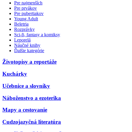
Pre najmenších
Pre prvákov
Pre pubertiakov
Young Adult
Beletria
Rozprávky
Sci-fi, fantasy a komiksy
Leporelá
Náučné knihy
Ďalšie kategórie
Životopisy a reportáže
Kuchárky
Učebnice a slovníky
Náboženstvo a ezoterika
Mapy a cestovanie
Cudzojazyčná literatúra