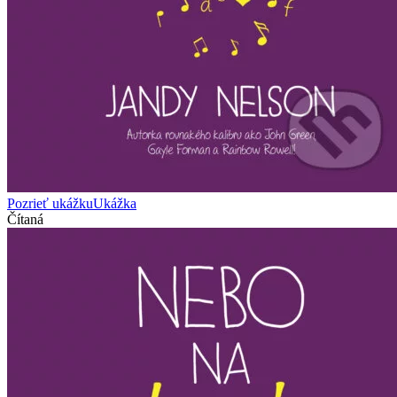
Pozrieť ukážku
Ukážka
Čítaná