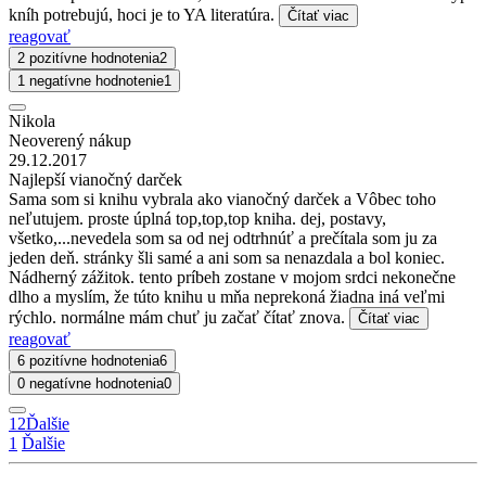
kníh potrebujú, hoci je to YA literatúra.
Čítať viac
reagovať
2 pozitívne hodnotenia
2
1 negatívne hodnotenie
1
Nikola
Neoverený nákup
29.12.2017
Najlepší vianočný darček
Sama som si knihu vybrala ako vianočný darček a Vôbec toho
neľutujem. proste úplná top,top,top kniha. dej, postavy,
všetko,...nevedela som sa od nej odtrhnúť a prečítala som ju za
jeden deň. stránky šli samé a ani som sa nenazdala a bol koniec.
Nádherný zážitok. tento príbeh zostane v mojom srdci nekonečne
dlho a myslím, že túto knihu u mňa neprekoná žiadna iná veľmi
rýchlo. normálne mám chuť ju začať čítať znova.
Čítať viac
reagovať
6 pozitívne hodnotenia
6
0 negatívne hodnotenia
0
1
2
Ďalšie
1
Ďalšie