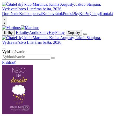
Doručenie
Kníhkupectvá
Knihovrátok
Poukážky
Knižný blog
Kontakt
E-knihy
Audioknihy
Hry
Filmy
Knihy
Doplnky
Vyhľadávanie
Prihlásiť