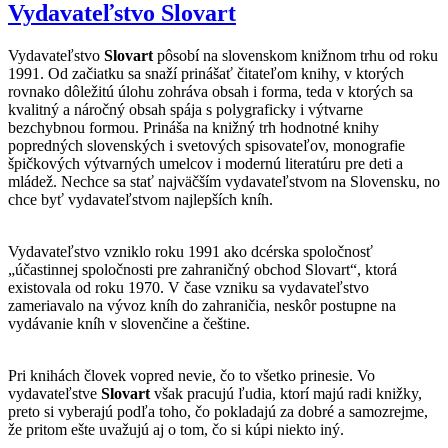
Vydavateľstvo Slovart
Vydavateľstvo
Slovart
pôsobí na slovenskom knižnom trhu od roku
1991. Od začiatku sa snaží prinášať čitateľom knihy, v ktorých
rovnako dôležitú úlohu zohráva obsah i forma, teda v ktorých sa
kvalitný a náročný obsah spája s polygraficky i výtvarne
bezchybnou formou. Prináša na knižný trh hodnotné knihy
popredných slovenských i svetových spisovateľov, monografie
špičkových výtvarných umelcov i modernú literatúru pre deti a
mládež. Nechce sa stať najväčším vydavateľstvom na Slovensku, no
chce byť vydavateľstvom najlepších kníh.
Vydavateľstvo vzniklo roku 1991 ako dcérska spoločnosť
„účastinnej spoločnosti pre zahraničný obchod Slovart“, ktorá
existovala od roku 1970. V čase vzniku sa vydavateľstvo
zameriavalo na vývoz kníh do zahraničia, neskôr postupne na
vydávanie kníh v slovenčine a češtine.
Pri knihách človek vopred nevie, čo to všetko prinesie. Vo
vydavateľstve
Slovart
však pracujú ľudia, ktorí majú radi knižky,
preto si vyberajú podľa toho, čo pokladajú za dobré a samozrejme,
že pritom ešte uvažujú aj o tom, čo si kúpi niekto iný.