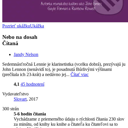
Pozrieť ukážku
Ukážka
Nebo na dosah
Čítaná
Jandy Nelson
Sedemnásťročná Lennie je klarinetistka (vcelku dobrá), prezývajú ju
John Lennon (nenávidí to), je posadnutá Búrlivými výšinami
(prečítala ich 23-krát) a nedávno jej...
Čítať viac
4,1
45 hodnotení
Vydavateľstvo
Slovart
, 2017
300 strán
5-6 hodín čítania
Vychádzame z priemerného údaju o rýchlosti čítania 230 slov
za minútu, od knihy ku knihe a čitateľa ku čitateľovi sa to