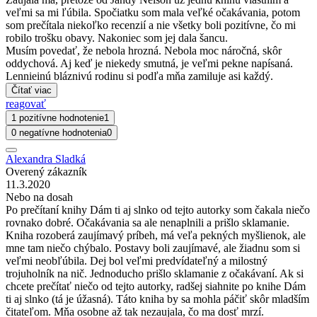
veľmi sa mi ľúbila. Spočiatku som mala veľké očakávania, potom
som prečítala niekoľko recenzií a nie všetky boli pozitívne, čo mi
robilo trošku obavy. Nakoniec som jej dala šancu.
Musím povedať, že nebola hrozná. Nebola moc náročná, skôr
oddychová. Aj keď je niekedy smutná, je veľmi pekne napísaná.
Lennieinú bláznivú rodinu si podľa mňa zamiluje asi každý.
Čítať viac
reagovať
1 pozitívne hodnotenie
1
0 negatívne hodnotenia
0
Alexandra Sladká
Overený zákazník
11.3.2020
Nebo na dosah
Po prečítaní knihy Dám ti aj slnko od tejto autorky som čakala niečo
rovnako dobré. Očakávania sa ale nenaplnili a prišlo sklamanie.
Kniha rozoberá zaujímavý príbeh, má veľa pekných myšlienok, ale
mne tam niečo chýbalo. Postavy boli zaujímavé, ale žiadnu som si
veľmi neobľúbila. Dej bol veľmi predvídateľný a milostný
trojuholník na nič. Jednoducho prišlo sklamanie z očakávaní. Ak si
chcete prečítať niečo od tejto autorky, radšej siahnite po knihe Dám
ti aj slnko (tá je úžasná). Táto kniha by sa mohla páčiť skôr mladším
čitateľom. Mňa osobne až tak nezaujala, čo ma dosť mrzí.