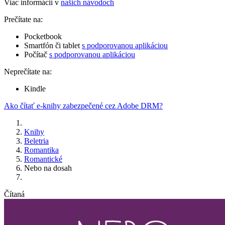
Viac informácií v
našich návodoch
Prečítate na:
Pocketbook
Smartfón či tablet
s podporovanou aplikáciou
Počítač
s podporovanou aplikáciou
Neprečítate na:
Kindle
Ako čítať e-knihy zabezpečené cez Adobe DRM?
Knihy
Beletria
Romantika
Romantické
Nebo na dosah
Čítaná