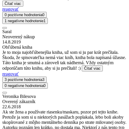
Čítať viac
reagovať
0 pozitívne hodnotenia
0
1 negatívne hodnotenie
1
Saral
Neoverený nákup
14.8.2019
Obľúbená kniha
Je to moja najobľúbenejšia kniha, už som si ju par krát prečítala.
Škoda, že spisovateľka nemá viac kníh, kniha bola napísaná úžasne.
Táto kniha je smutná a zároveň tak nádherná. Vždy ostatným
odporúčam túto knihu, aby si ju prečítali! :)
Čítať viac
reagovať
3 pozitívne hodnotenia
3
0 negatívne hodnotenia
0
Veronika Bilesova
Overený zákazník
22.6.2018
Ak ste žena a používate riasenku/maskaru, pozor pri tejto knihe.
Pretože ja som si u niektorých pasážach poplakala, lebo boli akoby
skopírované z môjho mentálneho denníka po strate milovanej osoby.
Autorku poznám len krátko, no dostala ma. Niektorí z nás tento typ