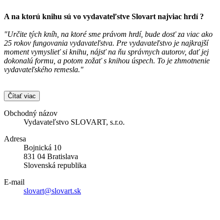
A na ktorú knihu sú vo vydavateľstve
Slovart
najviac hrdí ?
"Určite tých kníh, na ktoré sme právom hrdí, bude dosť za viac ako
25 rokov fungovania vydavateľstva. Pre vydavateľstvo je najkrajší
moment vymyslieť si knihu, nájsť na ňu správnych autorov, dať jej
dokonalú formu, a potom zožať s knihou úspech. To je zhmotnenie
vydavateľského remesla."
Čítať viac
Obchodný názov
Vydavateľstvo SLOVART, s.r.o.
Adresa
Bojnická 10
831 04 Bratislava
Slovenská republika
E-mail
slovart@slovart.sk