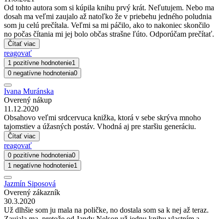
Od tohto autora som si kúpila knihu prvý krát. Neľutujem. Nebo ma
dosah ma veľmi zaujalo až natoľko že v priebehu jedného poludnia
som ju celú prečítala. Veľmi sa mi páčilo, ako to nakoniec skončilo
no počas čítania mi jej bolo občas strašne ľúto. Odporúčam prečítať.
Čítať viac
reagovať
1 pozitívne hodnotenie
1
0 negatívne hodnotenia
0
Ivana Muránska
Overený nákup
11.12.2020
Obsahovo veľmi srdcervuca knižka, ktorá v sebe skrýva mnoho
tajomstiev a úžasných postáv. Vhodná aj pre staršiu generáciu.
Čítať viac
reagovať
0 pozitívne hodnotenia
0
1 negatívne hodnotenie
1
Jazmín Siposová
Overený zákazník
30.3.2020
Už dlhšie som ju mala na poličke, no dostala som sa k nej až teraz.
Zaujala ma, pretože od Jandy Nelson už jednu knihu vlastním a