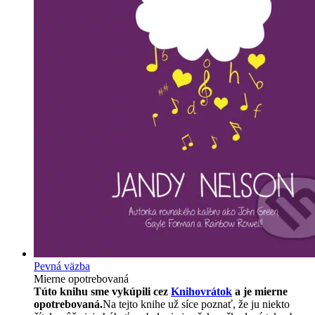
Pevná väzba
Mierne opotrebovaná
Túto knihu sme vykúpili cez
Knihovrátok
a je mierne
opotrebovaná.
Na tejto knihe už síce poznať, že ju niekto