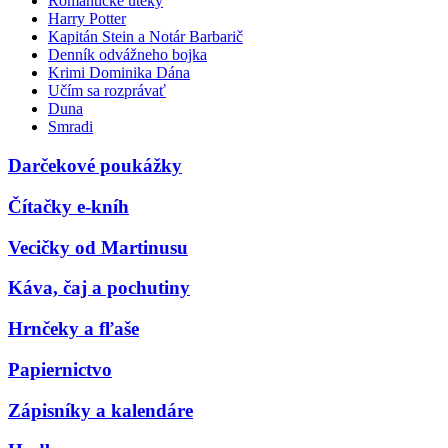
Romantické úteky
Harry Potter
Kapitán Stein a Notár Barbarič
Denník odvážneho bojka
Krimi Dominika Dána
Učím sa rozprávať
Duna
Smradi
Darčekové poukážky
Čítačky e-kníh
Vecičky od Martinusu
Káva, čaj a pochutiny
Hrnčeky a fľaše
Papiernictvo
Zápisníky a kalendáre