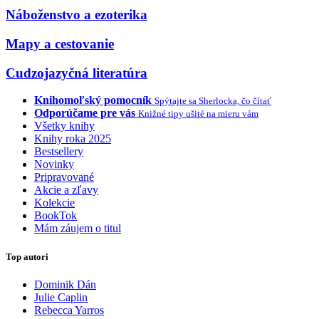
Náboženstvo a ezoterika
Mapy a cestovanie
Cudzojazyčná literatúra
Knihomoľský pomocník
Spýtajte sa Sherlocka, čo čítať
Odporúčame pre vás
Knižné tipy ušité na mieru vám
Všetky knihy
Knihy roka 2025
Bestsellery
Novinky
Pripravované
Akcie a zľavy
Kolekcie
BookTok
Mám záujem o titul
Top autori
Dominik Dán
Julie Caplin
Rebecca Yarros