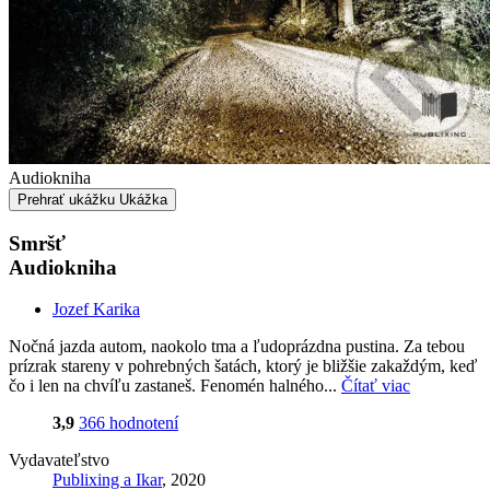
Audiokniha
Prehrať ukážku
Ukážka
Smršť
Audiokniha
Jozef Karika
Nočná jazda autom, naokolo tma a ľudoprázdna pustina. Za tebou
prízrak stareny v pohrebných šatách, ktorý je bližšie zakaždým, keď
čo i len na chvíľu zastaneš. Fenomén halného...
Čítať viac
3,9
366 hodnotení
Vydavateľstvo
Publixing a Ikar
, 2020