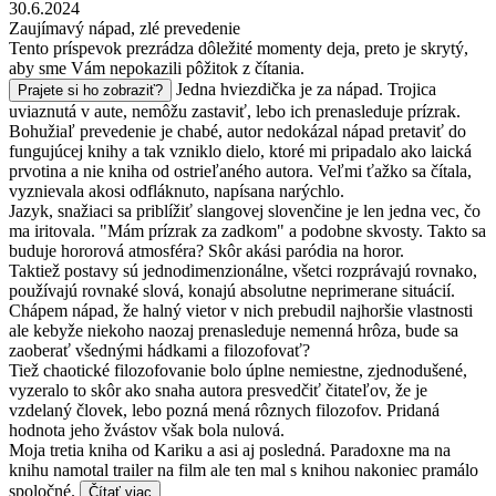
30.6.2024
Zaujímavý nápad, zlé prevedenie
Tento príspevok prezrádza dôležité momenty deja, preto je skrytý,
aby sme Vám nepokazili pôžitok z čítania.
Jedna hviezdička je za nápad. Trojica
Prajete si ho zobraziť?
uviaznutá v aute, nemôžu zastaviť, lebo ich prenasleduje prízrak.
Bohužiaľ prevedenie je chabé, autor nedokázal nápad pretaviť do
fungujúcej knihy a tak vzniklo dielo, ktoré mi pripadalo ako laická
prvotina a nie kniha od ostrieľaného autora. Veľmi ťažko sa čítala,
vyznievala akosi odfláknuto, napísana narýchlo.
Jazyk, snažiaci sa priblížiť slangovej slovenčine je len jedna vec, čo
ma iritovala. "Mám prízrak za zadkom" a podobne skvosty. Takto sa
buduje hororová atmosféra? Skôr akási paródia na horor.
Taktiež postavy sú jednodimenzionálne, všetci rozprávajú rovnako,
používajú rovnaké slová, konajú absolutne neprimerane situácií.
Chápem nápad, že halný vietor v nich prebudil najhoršie vlastnosti
ale kebyže niekoho naozaj prenasleduje nemenná hrôza, bude sa
zaoberať všednými hádkami a filozofovať?
Tiež chaotické filozofovanie bolo úplne nemiestne, zjednodušené,
vyzeralo to skôr ako snaha autora presvedčiť čitateľov, že je
vzdelaný človek, lebo pozná mená rôznych filozofov. Pridaná
hodnota jeho žvástov však bola nulová.
Moja tretia kniha od Kariku a asi aj posledná. Paradoxne ma na
knihu namotal trailer na film ale ten mal s knihou nakoniec pramálo
spoločné.
Čítať viac