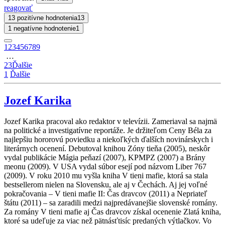
reagovať
13 pozitívne hodnotenia
13
1 negatívne hodnotenie
1
1
2
3
4
5
6
7
8
9
…
23
Ďalšie
1
Ďalšie
Jozef Karika
Jozef Karika pracoval ako redaktor v televízii. Zameriaval sa najmä
na politické a investigatívne reportáže. Je držiteľom Ceny Béla za
najlepšiu hororovú poviedku a niekoľkých ďalších novinárskych i
literárnych ocenení. Debutoval knihou Zóny tieňa (2005), neskôr
vydal publikácie Mágia peňazí (2007), KPMPZ (2007) a Brány
meonu (2009). V USA vydal súbor esejí pod názvom Liber 767
(2009). V roku 2010 mu vyšla kniha V tieni mafie, ktorá sa stala
bestsellerom nielen na Slovensku, ale aj v Čechách. Aj jej voľné
pokračovania – V tieni mafie II: Čas dravcov (2011) a Nepriateľ
štátu (2011) – sa zaradili medzi najpredávanejšie slovenské romány.
Za romány V tieni mafie aj Čas dravcov získal ocenenie Zlatá kniha,
ktoré sa udeľuje za viac než pätnásťtisíc predaných výtlačkov. Vo