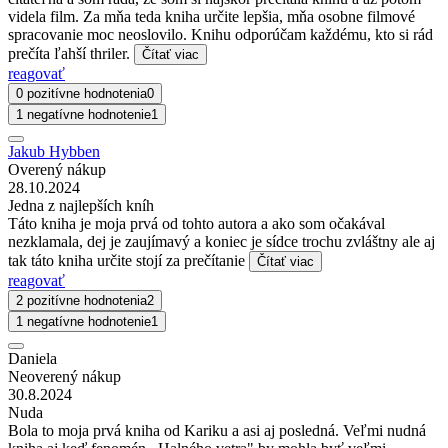
videla film. Za mňa teda kniha určite lepšia, mňa osobne filmové
spracovanie moc neoslovilo. Knihu odporúčam každému, kto si rád
prečíta ľahší thriler.
Čítať viac
reagovať
0 pozitívne hodnotenia
0
1 negatívne hodnotenie
1
Jakub Hybben
Overený nákup
28.10.2024
Jedna z najlepších kníh
Táto kniha je moja prvá od tohto autora a ako som očakával
nezklamala, dej je zaujímavý a koniec je sídce trochu zvláštny ale aj
tak táto kniha určite stojí za prečítanie
Čítať viac
reagovať
2 pozitívne hodnotenia
2
1 negatívne hodnotenie
1
Daniela
Neoverený nákup
30.8.2024
Nuda
Bola to moja prvá kniha od Kariku a asi aj posledná. Veľmi nudná