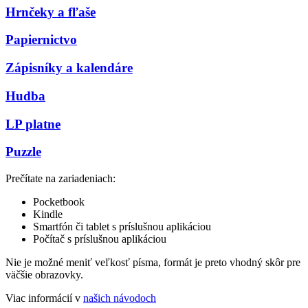
Hrnčeky a fľaše
Papiernictvo
Zápisníky a kalendáre
Hudba
LP platne
Puzzle
Prečítate na zariadeniach:
Pocketbook
Kindle
Smartfón či tablet s príslušnou aplikáciou
Počítač s príslušnou aplikáciou
Nie je možné meniť veľkosť písma, formát je preto vhodný skôr pre
väčšie obrazovky.
Viac informácií v
našich návodoch