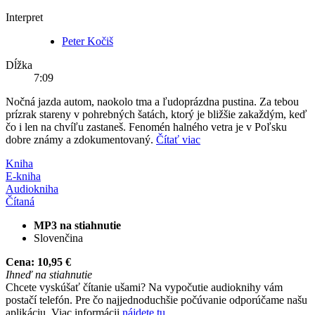
Interpret
Peter Kočiš
Dĺžka
7:09
Nočná jazda autom, naokolo tma a ľudoprázdna pustina. Za tebou
prízrak stareny v pohrebných šatách, ktorý je bližšie zakaždým, keď
čo i len na chvíľu zastaneš. Fenomén halného vetra je v Poľsku
dobre známy a zdokumentovaný.
Čítať viac
Kniha
E-kniha
Audiokniha
Čítaná
MP3 na stiahnutie
Slovenčina
Cena:
10,95 €
Ihneď na stiahnutie
Chcete vyskúšať čítanie ušami? Na vypočutie audioknihy vám
postačí telefón. Pre čo najjednoduchšie počúvanie odporúčame našu
aplikáciu. Viac informácii
nájdete tu
.