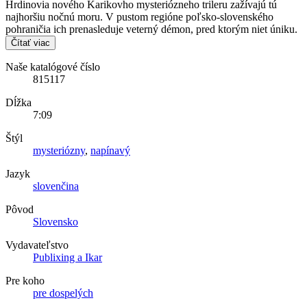
Hrdinovia nového Karikovho mysteriózneho trileru zažívajú tú
najhoršiu nočnú moru. V pustom regióne poľsko-slovenského
pohraničia ich prenasleduje veterný démon, pred ktorým niet úniku.
Čítať viac
Naše katalógové číslo
815117
Dĺžka
7:09
Štýl
mysteriózny
,
napínavý
Jazyk
slovenčina
Pôvod
Slovensko
Vydavateľstvo
Publixing a Ikar
Pre koho
pre dospelých