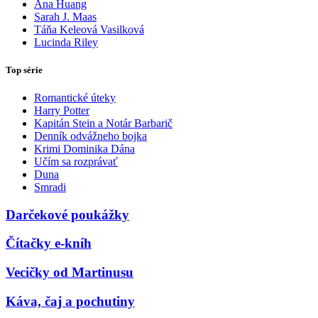
Ana Huang
Sarah J. Maas
Táňa Keleová Vasilková
Lucinda Riley
Top série
Romantické úteky
Harry Potter
Kapitán Stein a Notár Barbarič
Denník odvážneho bojka
Krimi Dominika Dána
Učím sa rozprávať
Duna
Smradi
Darčekové poukážky
Čítačky e-kníh
Vecičky od Martinusu
Káva, čaj a pochutiny