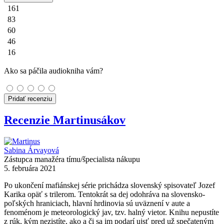
161
83
60
46
16
Ako sa páčila audiokniha vám?
Pridať recenziu
Recenzie Martinusákov
Sabina Árvayová
Zástupca manažéra tímu/špecialista nákupu
5. februára 2021
Po ukončení mafiánskej série prichádza slovenský spisovateľ Jozef
Karika opäť s trilerom. Tentokrát sa dej odohráva na slovensko-
poľských hraniciach, hlavní hrdinovia sú uväznení v aute a
fenoménom je meteorologický jav, tzv. halný vietor. Knihu nepustíte
z rúk, kým nezistíte, ako a či sa im podarí ujsť pred už spečateným