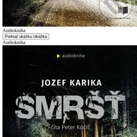
Audiokniha
Prehrať ukážku
Ukážka
Audiokniha