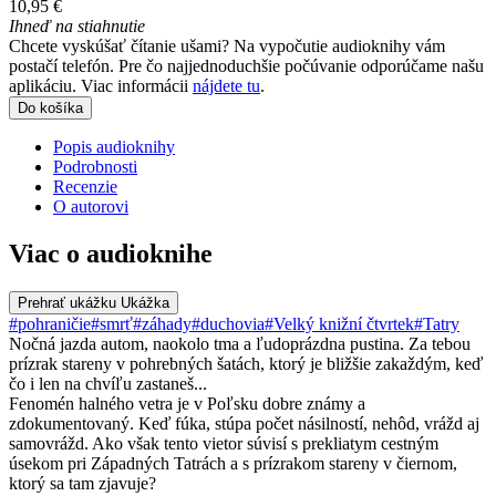
10,95 €
Ihneď na stiahnutie
Chcete vyskúšať čítanie ušami? Na vypočutie audioknihy vám
postačí telefón. Pre čo najjednoduchšie počúvanie odporúčame našu
aplikáciu. Viac informácii
nájdete tu
.
Do košíka
Popis audioknihy
Podrobnosti
Recenzie
O autorovi
Viac o audioknihe
Prehrať ukážku
Ukážka
#pohraničie
#smrť
#záhady
#duchovia
#Velký knižní čtvrtek
#Tatry
Nočná jazda autom, naokolo tma a ľudoprázdna pustina. Za tebou
prízrak stareny v pohrebných šatách, ktorý je bližšie zakaždým, keď
čo i len na chvíľu zastaneš...
Fenomén halného vetra je v Poľsku dobre známy a
zdokumentovaný. Keď fúka, stúpa počet násilností, nehôd, vrážd aj
samovrážd. Ako však tento vietor súvisí s prekliatym cestným
úsekom pri Západných Tatrách a s prízrakom stareny v čiernom,
ktorý sa tam zjavuje?