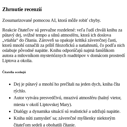
Zhrnutie recenzií
Zosumarizované pomocou AI, ktorá môže robiť chyby.
Reakcie čitateľov sú prevažne rozdelené: veľa ľudí chváli knihu za
pútavý dej, svižné tempo a silnú atmosféru, ktorá ich doslova
„vtiahla“ do čítania. Zároveň sa opakuje kritiká záverečnej časti,
ktorú mnohí označili za príliš filozofickú a natiahnutú, čo podľa nich
oslabuje pôvodné napätie. Knihu odporúčajú najmä fanúšikom
autora a milovníkom mysterióznych roadtripov v domácom prostredí
Liptova a okolia.
Čitatelia oceňujú
Dej je pútavý a mnohí ho prečítali na jeden dych, kniha číta
rýchlo.
Autor vytvára presvedčivú, mrazivú atmosféru (halný vietor,
miesta v okolí Liptovskej Mary).
Dialógy a dynamika situácií sú realistické a udržujú napätie.
Kniha núti zamyslieť sa; záverečné myšlienky niektorým
čitateľom sedeli a obohatili čítanie.