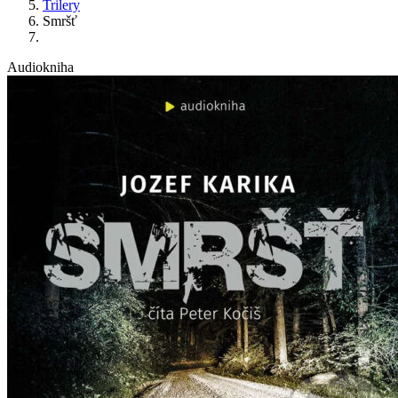
Trilery
Smršť
Audiokniha