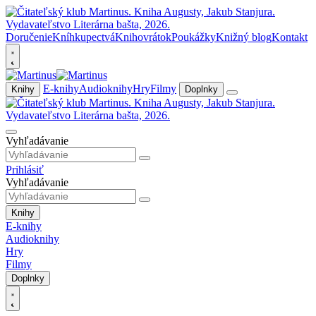
Doručenie
Kníhkupectvá
Knihovrátok
Poukážky
Knižný blog
Kontakt
E-knihy
Audioknihy
Hry
Filmy
Knihy
Doplnky
Vyhľadávanie
Prihlásiť
Vyhľadávanie
Knihy
E-knihy
Audioknihy
Hry
Filmy
Doplnky