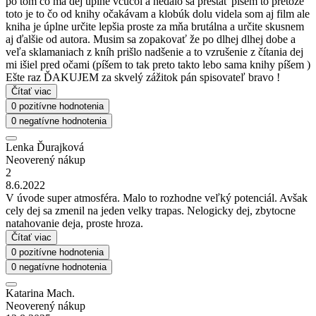
po tom čo ma dej úplne vcucol a nedalo sa prestať pisem to pretože
toto je to čo od knihy očakávam a klobúk dolu videla som aj film ale
kniha je úplne určite lepšia proste za mňa brutálna a určite skusnem
aj ďalšie od autora. Musim sa zopakovať že po dlhej dlhej dobe a
veľa sklamaniach z kníh prišlo nadšenie a to vzrušenie z čítania dej
mi išiel pred očami (píšem to tak preto takto lebo sama knihy píšem )
Ešte raz ĎAKUJEM za skvelý zážitok pán spisovateľ bravo !
Čítať viac
0 pozitívne hodnotenia
0 negatívne hodnotenia
Lenka Ďurajková
Neoverený nákup
2
8.6.2022
V úvode super atmosféra. Malo to rozhodne veľký potenciál. Avšak
cely dej sa zmenil na jeden velky trapas. Nelogicky dej, zbytocne
natahovanie deja, proste hroza.
Čítať viac
0 pozitívne hodnotenia
0 negatívne hodnotenia
Katarina Mach.
Neoverený nákup