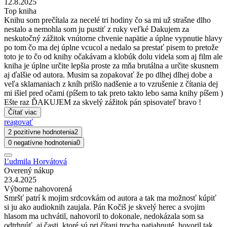
12.8.2025
Top kniha
Knihu som prečítala za necelé tri hodiny čo sa mi už strašne dlho
nestalo a nemohla som ju pustiť z ruky veľké Dakujem za
neskutočný zážitok vnútorne chvenie napätie a úplne vypnutie hlavy
po tom čo ma dej úplne vcucol a nedalo sa prestať pisem to pretože
toto je to čo od knihy očakávam a klobúk dolu videla som aj film ale
kniha je úplne určite lepšia proste za mňa brutálna a určite skusnem
aj ďalšie od autora. Musim sa zopakovať že po dlhej dlhej dobe a
veľa sklamaniach z kníh prišlo nadšenie a to vzrušenie z čítania dej
mi išiel pred očami (píšem to tak preto takto lebo sama knihy píšem )
Ešte raz ĎAKUJEM za skvelý zážitok pán spisovateľ bravo !
Čítať viac
reagovať
2 pozitívne hodnotenia
2
0 negatívne hodnotenia
0
Ľudmila Horvátová
Overený nákup
23.4.2025
Výborne nahovorená
Smršť patrí k mojim srdcovkám od autora a tak ma možnosť kúpiť
si ju ako audioknih zaujala. Pán Kočiš je skvelý herec a svojim
hlasom ma uchvátil, nahovoril to dokonale, nedokázala som sa
odtrhnúť, aj časti, ktoré sú pri čítani trocha natiahnuté, hovoril tak