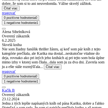
dobre, že som si to ani neuvedomila. Vážne skvelý zážitok.
Čítať viac
reagovať
0 pozitívne hodnotenia
0
1 negatívne hodnotenie
1
Alena Sihelníková
Overený zákazník
6.2.2025
Skvelá kniha
Nie som žiadny fanúšik thriller žánru, aj keď som pár kníh z tejto
kategórie prečítala, ale Karika ma dostal...neskutočne vtiahne do
deja, rovnako ako pri iných jeho knihách aj pri tejto som bola úplne
mimo izby v ktorej som čítala...dala som ju za dva dni. Zavrela som
ju a ešte stále rozmýšľala...
Čítať viac
reagovať
0 pozitívne hodnotenia
0
1 negatívne hodnotenie
1
Kačík B
Overený zákazník
23.12.2024
Jedna z tých lepšie napísaných kníh od pána Kariku, dobre a ľahko
čitateľná a som rada, že som si najskôr prečítala knihu a až potom