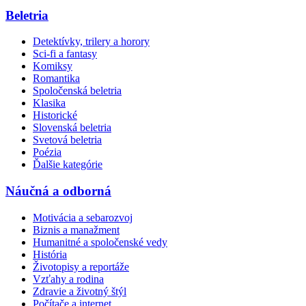
Beletria
Detektívky, trilery a horory
Sci-fi a fantasy
Komiksy
Romantika
Spoločenská beletria
Klasika
Historické
Slovenská beletria
Svetová beletria
Poézia
Ďalšie kategórie
Náučná a odborná
Motivácia a sebarozvoj
Biznis a manažment
Humanitné a spoločenské vedy
História
Životopisy a reportáže
Vzťahy a rodina
Zdravie a životný štýl
Počítače a internet