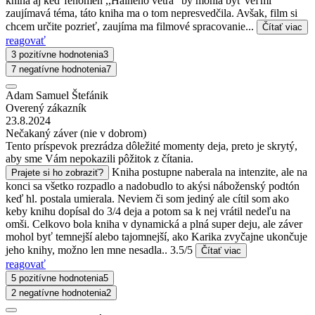
kniha aj keď fenomén ,,Halného vetra" by mohla byť veľmi
zaujímavá téma, táto kniha ma o tom nepresvedčila. Avšak, film si
chcem určite pozrieť, zaujíma ma filmové spracovanie...
Čítať viac
reagovať
3 pozitívne hodnotenia
3
7 negatívne hodnotenia
7
Adam Samuel Štefánik
Overený zákazník
23.8.2024
Nečakaný záver (nie v dobrom)
Tento príspevok prezrádza dôležité momenty deja, preto je skrytý,
aby sme Vám nepokazili pôžitok z čítania.
Kniha postupne naberala na intenzite, ale na
Prajete si ho zobraziť?
konci sa všetko rozpadlo a nadobudlo to akýsi náboženský podtón
keď hl. postala umierala. Neviem či som jediný ale cítil som ako
keby knihu dopísal do 3/4 deja a potom sa k nej vrátil nedeľu na
omši. Celkovo bola kniha v dynamická a plná super deju, ale záver
mohol byť temnejší alebo tajomnejší, ako Karika zvyčajne ukončuje
jeho knihy, možno len mne nesadla.. 3.5/5
Čítať viac
reagovať
5 pozitívne hodnotenia
5
2 negatívne hodnotenia
2