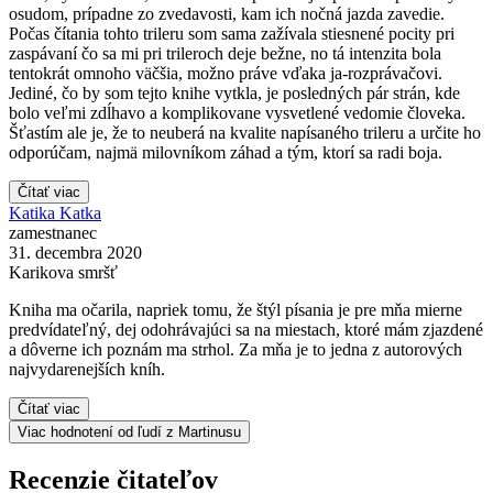
osudom, prípadne zo zvedavosti, kam ich nočná jazda zavedie.
Počas čítania tohto trileru som sama zažívala stiesnené pocity pri
zaspávaní čo sa mi pri trileroch deje bežne, no tá intenzita bola
tentokrát omnoho väčšia, možno práve vďaka ja-rozprávačovi.
Jediné, čo by som tejto knihe vytkla, je posledných pár strán, kde
bolo veľmi zdĺhavo a komplikovane vysvetlené vedomie človeka.
Šťastím ale je, že to neuberá na kvalite napísaného trileru a určite ho
odporúčam, najmä milovníkom záhad a tým, ktorí sa radi boja.
Čítať viac
Katika Katka
zamestnanec
31. decembra 2020
Karikova smršť
Kniha ma očarila, napriek tomu, že štýl písania je pre mňa mierne
predvídateľný, dej odohrávajúci sa na miestach, ktoré mám zjazdené
a dôverne ich poznám ma strhol. Za mňa je to jedna z autorových
najvydarenejších kníh.
Čítať viac
Viac hodnotení od ľudí z Martinusu
Recenzie čitateľov