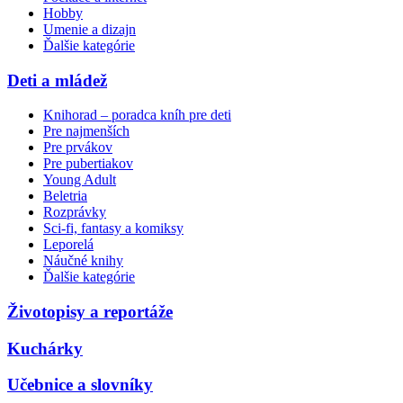
Hobby
Umenie a dizajn
Ďalšie kategórie
Deti a mládež
Knihorad – poradca kníh pre deti
Pre najmenších
Pre prvákov
Pre pubertiakov
Young Adult
Beletria
Rozprávky
Sci-fi, fantasy a komiksy
Leporelá
Náučné knihy
Ďalšie kategórie
Životopisy a reportáže
Kuchárky
Učebnice a slovníky