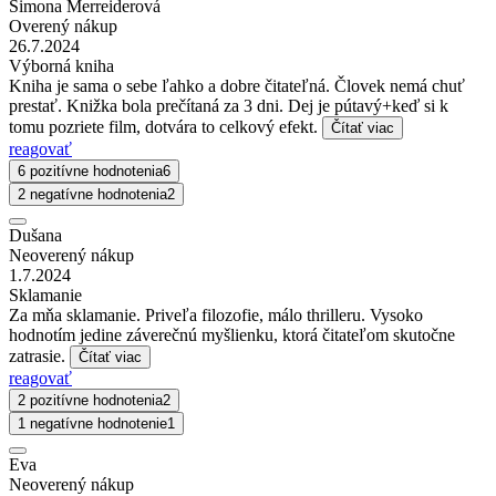
Simona Merreiderová
Overený nákup
26.7.2024
Výborná kniha
Kniha je sama o sebe ľahko a dobre čitateľná. Človek nemá chuť
prestať. Knižka bola prečítaná za 3 dni. Dej je pútavý+keď si k
tomu pozriete film, dotvára to celkový efekt.
Čítať viac
reagovať
6 pozitívne hodnotenia
6
2 negatívne hodnotenia
2
Dušana
Neoverený nákup
1.7.2024
Sklamanie
Za mňa sklamanie. Priveľa filozofie, málo thrilleru. Vysoko
hodnotím jedine záverečnú myšlienku, ktorá čitateľom skutočne
zatrasie.
Čítať viac
reagovať
2 pozitívne hodnotenia
2
1 negatívne hodnotenie
1
Eva
Neoverený nákup