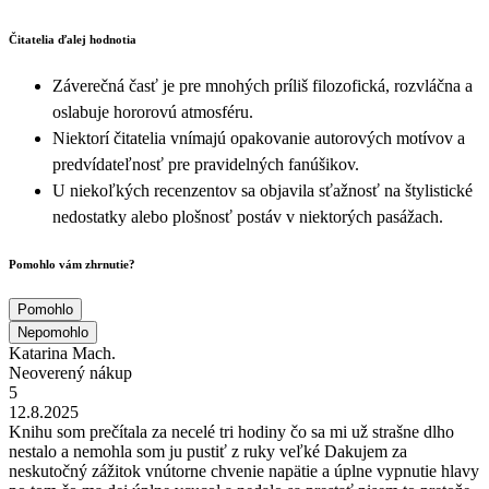
Čitatelia ďalej hodnotia
Záverečná časť je pre mnohých príliš filozofická, rozvláčna a
oslabuje hororovú atmosféru.
Niektorí čitatelia vnímajú opakovanie autorových motívov a
predvídateľnosť pre pravidelných fanúšikov.
U niekoľkých recenzentov sa objavila sťažnosť na štylistické
nedostatky alebo plošnosť postáv v niektorých pasážach.
Pomohlo vám zhrnutie?
Pomohlo
Nepomohlo
Katarina Mach.
Neoverený nákup
5
12.8.2025
Knihu som prečítala za necelé tri hodiny čo sa mi už strašne dlho
nestalo a nemohla som ju pustiť z ruky veľké Dakujem za
neskutočný zážitok vnútorne chvenie napätie a úplne vypnutie hlavy