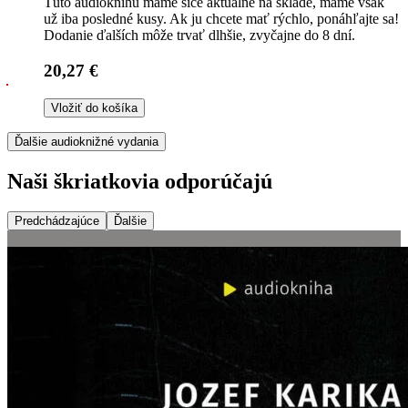
Túto audioknihu máme síce aktuálne na sklade, máme však
už iba posledné kusy. Ak ju chcete mať rýchlo, ponáhľajte sa!
Dodanie ďalších môže trvať dlhšie, zvyčajne do 8 dní.
20,27 €
Vložiť do košíka
Ďalšie audioknižné vydania
Naši škriatkovia odporúčajú
Predchádzajúce
Ďalšie