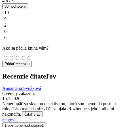
4,6
/ 5
30 hodnotení
19
9
2
0
0
Ako sa páčila kniha vám?
Pridať recenziu
Recenzie čitateľov
Annamária Synáková
Overený zákazník
15.7.2026
Neuer opäť so skvelou detektívkou, ktorú som nemohla pustiť z
ruky. Táto ma teda obzvlášť zaujala. Rozhodne s jeho knihami
nekončím.
Čítať viac
reagovať
1 pozitívne hodnotenie
1