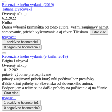
Recenzia z iného vydania (2019)
Tatiana Dyačovská
Overený nákup
6.2.2022
Kniha
Ďalšia výborná kriminálka od tohto autora. Veľmi zaujímavý námet,
spracovanie, priebeh vyšetrovania a aj záver. Tlieskam.
Čítať viac
reagovať
1 pozitívne hodnotenie
1
0 negatívne hodnotenia
0
Recenzia z iného vydania (e-kniha, 2019)
Brigita Lubyová
Overený nákup
10.12.2021
pútavé, výborne prerozprávané
pútavý zaujímavý príbeh ktorý núti počúvať bez prestávky
ďalšie krimi príbehy zo Slovenska od slovenského autora.
Podporujem a teším sa na dalšie príbehy na počúvanie aj na čítanie
Čítať viac
reagovať
1 pozitívne hodnotenie
1
0 negatívne hodnotenia
0