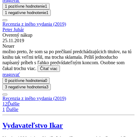
reagovať
1 pozitívne hodnotenie
1
1 negatívne hodnotenie
1
Recenzia z iného vydania (2019)
Peter Juhár
Overený nákup
25.11.2019
Neuer
možno preto, že som sa po prečítaní predchádzajúcich titulov, na tú
knihu tak veľmi tešil, ma trocha sklamala. Príliš jednoducho
napísaný príbeh s ľahko predvídateľným koncom. Osobne som
čakal trochu viac.
Čítať viac
reagovať
0 pozitívne hodnotenia
0
3 negatívne hodnotenia
3
Recenzia z iného vydania (2019)
1
2
Ďalšie
1
Ďalšie
Vydavateľstvo Ikar