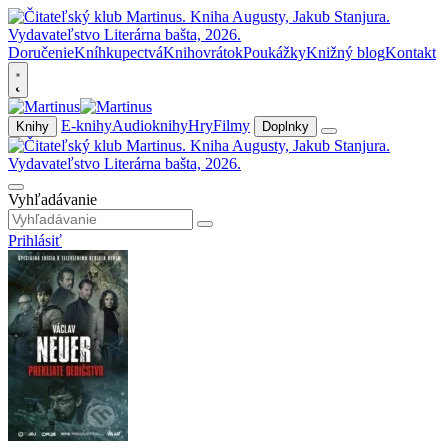
Doručenie
Kníhkupectvá
Knihovrátok
Poukážky
Knižný blog
Kontakt
E-knihy
Audioknihy
Hry
Filmy
Knihy
Doplnky
Vyhľadávanie
Prihlásiť