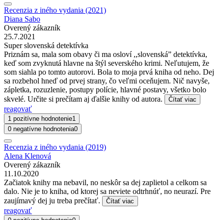
Recenzia z iného vydania (2021)
Diana Sabo
Overený zákazník
25.7.2021
Super slovenská detektívka
Priznám sa, mala som obavy či ma osloví ,,slovenská” detektívka,
keď som zvyknutá hlavne na štýl severského krimi. Neľutujem, že
som siahla po tomto autorovi. Bola to moja prvá kniha od neho. Dej
sa rozbehol hneď od prvej strany, čo veľmi oceňujem. Nič navyše,
zápletka, rozuzlenie, postupy polície, hlavné postavy, všetko bolo
skvelé. Určite si prečítam aj ďalšie knihy od autora.
Čítať viac
reagovať
1 pozitívne hodnotenie
1
0 negatívne hodnotenia
0
Recenzia z iného vydania (2019)
Alena Klenová
Overený zákazník
11.10.2020
Začiatok knihy ma nebavil, no neskôr sa dej zaplietol a celkom sa
dalo. Nie je to kniha, od ktorej sa neviete odtrhnúť, no neurazí. Pre
zaujímavý dej ju treba prečítať.
Čítať viac
reagovať