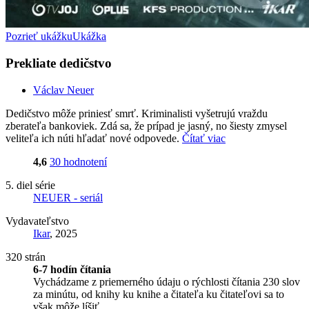
Pozrieť ukážku
Ukážka
Prekliate dedičstvo
Václav Neuer
Dedičstvo môže priniesť smrť. Kriminalisti vyšetrujú vraždu
zberateľa bankoviek. Zdá sa, že prípad je jasný, no šiesty zmysel
veliteľa ich núti hľadať nové odpovede.
Čítať viac
4,6
30 hodnotení
5. diel série
NEUER - seriál
Vydavateľstvo
Ikar
, 2025
320 strán
6-7 hodín čítania
Vychádzame z priemerného údaju o rýchlosti čítania 230 slov
za minútu, od knihy ku knihe a čitateľa ku čitateľovi sa to
však môže líšiť.