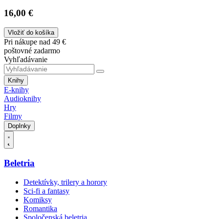
16,00 €
Vložiť do košíka
Pri nákupe nad 49 €
poštovné zadarmo
Vyhľadávanie
Knihy
E-knihy
Audioknihy
Hry
Filmy
Doplnky
Beletria
Detektívky, trilery a horory
Sci-fi a fantasy
Komiksy
Romantika
Spoločenská beletria