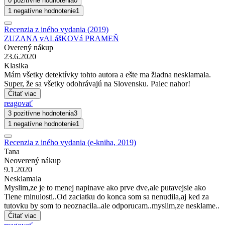
0 pozitívne hodnotenia
0
1 negatívne hodnotenie
1
Recenzia z iného vydania (2019)
ZUZANA vALášKOVá PRAMEŇ
Overený nákup
23.6.2020
Klasika
Mám všetky detektívky tohto autora a ešte ma žiadna nesklamala.
Super, že sa všetky odohrávajú na Slovensku. Palec nahor!
Čítať viac
reagovať
3 pozitívne hodnotenia
3
1 negatívne hodnotenie
1
Recenzia z iného vydania (e-kniha, 2019)
Tana
Neoverený nákup
9.1.2020
Nesklamala
Myslim,ze je to menej napinave ako prve dve,ale putavejsie ako
Tiene minulosti..Od zaciatku do konca som sa nenudila,aj ked za
tutovku by som to neoznacila..ale odporucam..myslim,ze nesklame..
Čítať viac