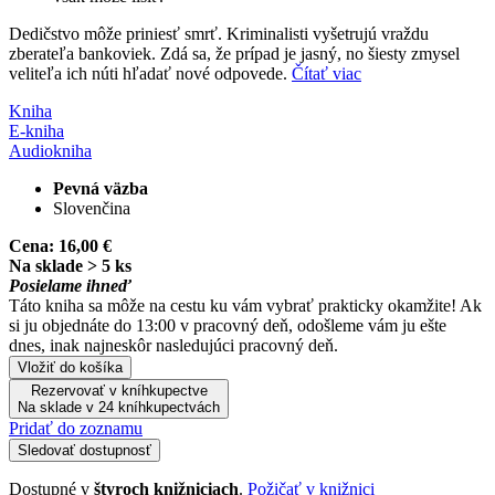
Dedičstvo môže priniesť smrť. Kriminalisti vyšetrujú vraždu
zberateľa bankoviek. Zdá sa, že prípad je jasný, no šiesty zmysel
veliteľa ich núti hľadať nové odpovede.
Čítať viac
Kniha
E-kniha
Audiokniha
Pevná väzba
Slovenčina
Cena:
16,00 €
Na sklade > 5 ks
Posielame ihneď
Táto kniha sa môže na cestu ku vám vybrať prakticky okamžite! Ak
si ju objednáte do 13:00 v pracovný deň, odošleme vám ju ešte
dnes, inak najneskôr nasledujúci pracovný deň.
Vložiť do košíka
Rezervovať v kníhkupectve
Na sklade v 24 kníhkupectvách
Pridať do zoznamu
Sledovať dostupnosť
Dostupné v
štyroch knižniciach
.
Požičať v knižnici