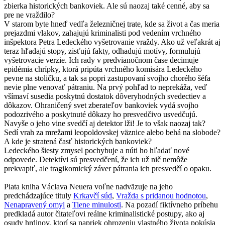
zbierka historických bankoviek. Ale sú naozaj také cenné, aby sa
pre ne vraždilo?
V starom byte hneď vedľa železničnej trate, kde sa život a čas meria
prejazdmi vlakov, zahajujú kriminalisti pod vedením vrchného
inšpektora Petra Ledeckého vyšetrovanie vraždy. Ako už veľakrát aj
teraz hľadajú stopy, zisťujú fakty, odhadujú motívy, formulujú
vyšetrovacie verzie. Ich rady v predvianočnom čase decimuje
epidémia chrípky, ktorá pripúta vrchného komisára Ledeckého
pevne na stoličku, a tak sa popri zastupovaní svojho chorého šéfa
nevie plne venovať pátraniu. Na prvý pohľad to neprekáža, veď
všímaví susedia poskytnú dostatok dôveryhodných svedectiev a
dôkazov. Ohraničený svet zberateľov bankoviek vydá svojho
podozrivého a poskytnuté dôkazy ho presvedčivo usvedčujú.
Navyše o jeho vine svedčí aj detektor lži! Je to však naozaj tak?
Sedí vrah za mrežami leopoldovskej väznice alebo behá na slobode?
A kde je stratená časť historických bankoviek?
Ledeckého šiesty zmysel pochybuje a núti ho hľadať nové
odpovede. Detektívi sú presvedčení, že ich už nič nemôže
prekvapiť, ale tragikomický záver pátrania ich presvedčí o opaku.
Piata kniha Václava Neuera voľne nadväzuje na jeho
predchádzajúce tituly
Krkavčí súd
,
Vražda s pridanou hodnotou
,
Nenapravený omyl
a
Tiene minulosti
. Na pozadí fiktívneho príbehu
predkladá autor čitateľovi reálne kriminalistické postupy, ako aj
osudy hrdinov, ktorí sa napriek ohrozeniu vlastného života pokúsia