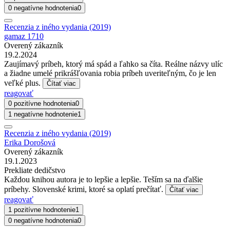
0 negatívne hodnotenia
0
Recenzia z iného vydania (2019)
gamaz 1710
Overený zákazník
19.2.2024
Zaujímavý príbeh, ktorý má spád a ľahko sa číta. Reálne názvy ulíc
a žiadne umelé prikrášľovania robia príbeh uveriteľným, čo je len
veľké plus.
Čítať viac
reagovať
0 pozitívne hodnotenia
0
1 negatívne hodnotenie
1
Recenzia z iného vydania (2019)
Erika Dorošová
Overený zákazník
19.1.2023
Prekliate dedičstvo
Každou knihou autora je to lepšie a lepšie. Teším sa na ďalšie
príbehy. Slovenské krimi, ktoré sa oplatí prečítať.
Čítať viac
reagovať
1 pozitívne hodnotenie
1
0 negatívne hodnotenia
0