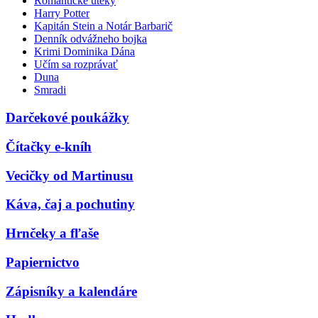
Romantické úteky
Harry Potter
Kapitán Stein a Notár Barbarič
Denník odvážneho bojka
Krimi Dominika Dána
Učím sa rozprávať
Duna
Smradi
Darčekové poukážky
Čítačky e-kníh
Vecičky od Martinusu
Káva, čaj a pochutiny
Hrnčeky a fľaše
Papiernictvo
Zápisníky a kalendáre