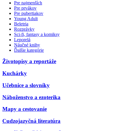
Pre najmenších
Pre prvákov
Pre pubertiakov
Young Adult
Beletria
Rozprávky
Sci-fi, fantasy a komiksy
Leporelá
Náučné knihy
Ďalšie kategórie
Životopisy a reportáže
Kuchárky
Učebnice a slovníky
Náboženstvo a ezoterika
Mapy a cestovanie
Cudzojazyčná literatúra