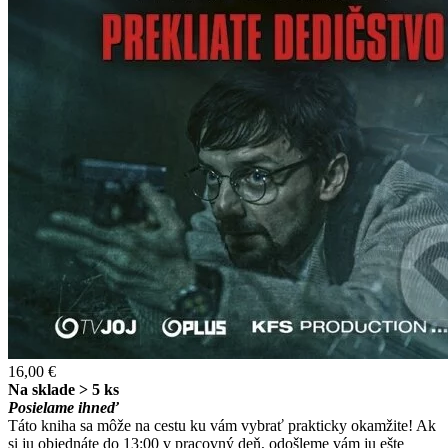
16,00 €
Na sklade > 5 ks
Posielame ihneď
Táto kniha sa môže na cestu ku vám vybrať prakticky okamžite! Ak
si ju objednáte do 13:00 v pracovný deň, odošleme vám ju ešte