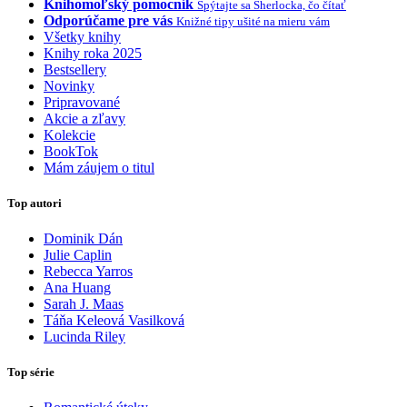
Knihomoľský pomocník
Spýtajte sa Sherlocka, čo čítať
Odporúčame pre vás
Knižné tipy ušité na mieru vám
Všetky knihy
Knihy roka 2025
Bestsellery
Novinky
Pripravované
Akcie a zľavy
Kolekcie
BookTok
Mám záujem o titul
Top autori
Dominik Dán
Julie Caplin
Rebecca Yarros
Ana Huang
Sarah J. Maas
Táňa Keleová Vasilková
Lucinda Riley
Top série