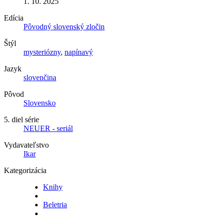
1. 10. 2025
Edícia
Pôvodný slovenský zločin
Štýl
mysteriózny
,
napínavý
Jazyk
slovenčina
Pôvod
Slovensko
5. diel série
NEUER - seriál
Vydavateľstvo
Ikar
Kategorizácia
Knihy
Beletria