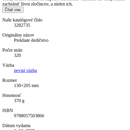
zachrániť život zločincov, a nielen ich.
Čítať viac
Naše katalógové číslo
3282735
Originálny názov
Prekliate dedičstvo
Počet strán
320
Väzba
pevná väzba
Rozmer
130×205 mm
Hmotnosť
370 g
ISBN
9788057503866
Dátum vydania