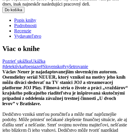
dnes, inak najneskôr nasledujúci pracovný deň.
Do košíka
Popis knihy
Podrobnosti
Recenzie
Vydavateľstvo
Viac o knihe
Pozrieť ukážku
Ukážka
#detektívka
#peniaze
#Slovensko
#vyšetrovanie
Václav Neuer je najadaptovanejším slovenským autorom.
Osemdielny seriál NEUER, ktorý vznikol na motívy jeho kníh
môžu diváci sledovať na TV stanici JOJ a streamovacej
platforme JOJ Play. Filmová séria o živote a práci „vraždárov“
krajského policajného riaditeľstva je inšpirovaná skutočnými
prípadmi z oddelenia závažnej trestnej činnosti „U dvoch
levov” v Bratislave.
Dedičstvo vzniká smrťou poručiteľa a môže mať najrôznejšie
podoby. Môže priniesť nečakané zlepšenie finančnej situácie, ale aj
ďalšiu smrť a nešťastie. Smrť svojmu novému majiteľovi, nešťastie
jeho blízkym či jeho vrahovi. Dedičstvo môže tvoriť napríklad