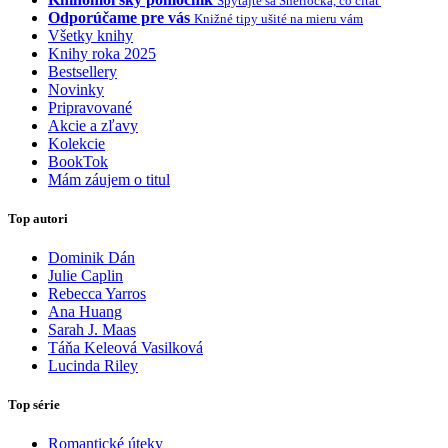
Spýtajte sa Sherlocka, čo čítať
Odporúčame pre vás
Knižné tipy ušité na mieru vám
Všetky knihy
Knihy roka 2025
Bestsellery
Novinky
Pripravované
Akcie a zľavy
Kolekcie
BookTok
Mám záujem o titul
Top autori
Dominik Dán
Julie Caplin
Rebecca Yarros
Ana Huang
Sarah J. Maas
Táňa Keleová Vasilková
Lucinda Riley
Top série
Romantické úteky