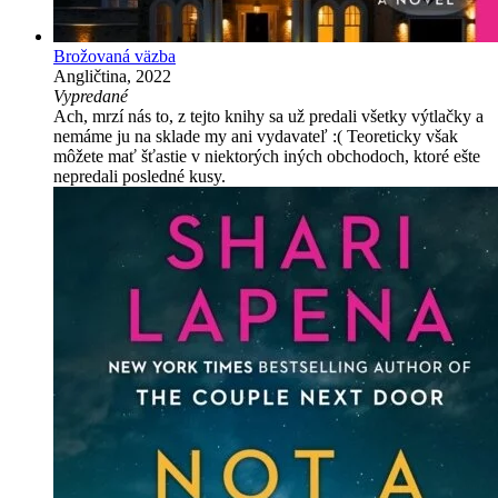
Brožovaná väzba
Angličtina, 2022
Vypredané
Ach, mrzí nás to, z tejto knihy sa už predali všetky výtlačky a
nemáme ju na sklade my ani vydavateľ :( Teoreticky však
môžete mať šťastie v niektorých iných obchodoch, ktoré ešte
nepredali posledné kusy.