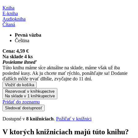
Kniha
E-kniha
Audiokniha
Čítaná
Pevná väzba
Čeština
Cena:
4,59 €
Na sklade 4 ks
Posielame ihneď
Túto knihu máme síce aktuálne na sklade, máme však už iba
posledné kusy. Ak ju chcete mať rýchlo, ponáhľajte sa! Dodanie
ďalších môže trvať dlhšie, zvyčajne do 11 dní.
Vložiť do košíka
Rezervovať v kníhkupectve
Na sklade v 1 kníhkupectve
Pridať do zoznamu
Sledovať dostupnosť
Dostupné v
8 knižniciach
.
Požičať v knižnici
V ktorých knižniciach majú túto knihu?