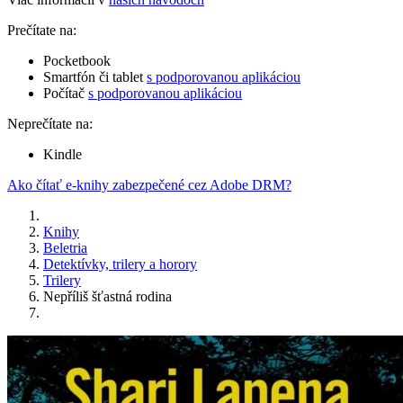
Prečítate na:
Pocketbook
Smartfón či tablet
s podporovanou aplikáciou
Počítač
s podporovanou aplikáciou
Neprečítate na:
Kindle
Ako čítať e-knihy zabezpečené cez Adobe DRM?
Knihy
Beletria
Detektívky, trilery a horory
Trilery
Nepříliš šťastná rodina