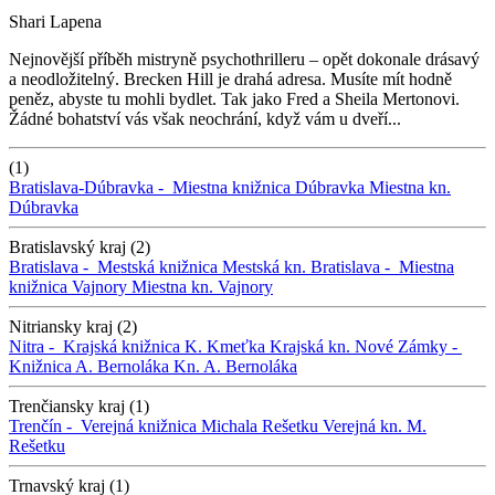
Shari Lapena
Nejnovější příběh mistryně psychothrilleru – opět dokonale drásavý
a neodložitelný. Brecken Hill je drahá adresa. Musíte mít hodně
peněz, abyste tu mohli bydlet. Tak jako Fred a Sheila Mertonovi.
Žádné bohatství vás však neochrání, když vám u dveří...
(1)
Bratislava-Dúbravka -
Miestna knižnica Dúbravka
Miestna kn.
Dúbravka
Bratislavský kraj (2)
Bratislava -
Mestská knižnica
Mestská kn.
Bratislava -
Miestna
knižnica Vajnory
Miestna kn. Vajnory
Nitriansky kraj (2)
Nitra -
Krajská knižnica K. Kmeťka
Krajská kn.
Nové Zámky -
Knižnica A. Bernoláka
Kn. A. Bernoláka
Trenčiansky kraj (1)
Trenčín -
Verejná knižnica Michala Rešetku
Verejná kn. M.
Rešetku
Trnavský kraj (1)