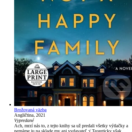
Brožovaná väzba
Angličtina, 2021
Vypredané
Ach, mrzí nás to, z tejto knihy sa už predali všetky výtlačky a
nemáme ju na sklade my ani vydavateľ :( Teoreticky však