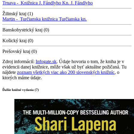
Trnava -
Knižnica J. Fándlyho
Kn. J. Fándlyho
Žilinský kraj (1)
Martin -
Turčianska knižnica
Turčianska kn.
Banskobystrický kraj (0)
Košický kraj (0)
Prešovský kraj (0)
Zdroj informácií:
Infogate.sk
. Údaje hovoria o tom, že kniha je v
evidencii danej knižnice, môže však už byť aktuálne požičaná. Tu
nájdete
zoznam všetkých viac ako 200 slovenských knižníc
, o
ktorých máme údaje.
Ďalšie knižné vydania (7)