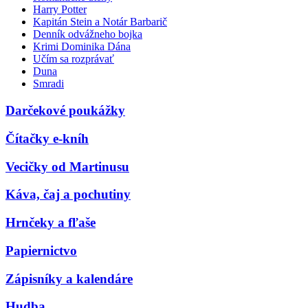
Harry Potter
Kapitán Stein a Notár Barbarič
Denník odvážneho bojka
Krimi Dominika Dána
Učím sa rozprávať
Duna
Smradi
Darčekové poukážky
Čítačky e-kníh
Vecičky od Martinusu
Káva, čaj a pochutiny
Hrnčeky a fľaše
Papiernictvo
Zápisníky a kalendáre
Hudba