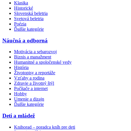
Klasika
Historické
Slovenská beletria
Svetová beletria
Poézia
Ďalšie kategórie
Náučná a odborná
Motivácia a sebarozvoj
Biznis a manažment
Humanitné a spoločenské vedy
História
Životopisy a reportáže
Vzťahy a rodina
Zdravie a životný štýl
Počítače a internet
Hobby
Umenie a dizajn
Ďalšie kategórie
Deti a mládež
Knihorad – poradca kníh pre deti