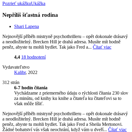
Pozrieť ukážku
Ukážka
Nepříliš šťastná rodina
Shari Lapena
Nejnovější příběh mistryně psychothrilleru – opět dokonale drásavý
a neodložitelný. Brecken Hill je drahá adresa. Musíte mít hodně
peněz, abyste tu mohli bydlet. Tak jako Fred a...
Čítať viac
4,4
18 hodnotení
Vydavateľstvo
Kalibr
, 2022
312 strán
6-7 hodín čítania
Vychádzame z priemerného údaju o rýchlosti čítania 230 slov
za minútu, od knihy ku knihe a čitateľa ku čitateľovi sa to
však môže líšiť.
Nejnovější příběh mistryně psychothrilleru – opět dokonale drásavý
a neodložitelný. Brecken Hill je drahá adresa. Musíte mít hodně
peněz, abyste tu mohli bydlet. Tak jako Fred a Sheila Mertonovi.
Žádné bohatství vás však neochrání, když vám u dveří...
Čítať viac