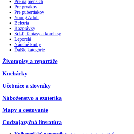
Pre najmenších
Pre prvákov
Pre pubertiakov
Young Adult
Beletria
Rozprávky
Sci-fi, fantasy a komiksy
Leporelá
Náučné knihy
Ďalšie kategórie
Životopisy a reportáže
Kuchárky
Učebnice a slovníky
Náboženstvo a ezoterika
Mapy a cestovanie
Cudzojazyčná literatúra
Knihomoľský pomocník