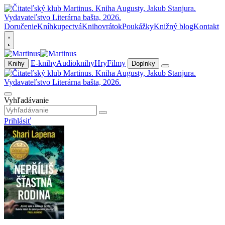
Doručenie
Kníhkupectvá
Knihovrátok
Poukážky
Knižný blog
Kontakt
E-knihy
Audioknihy
Hry
Filmy
Knihy
Doplnky
Vyhľadávanie
Prihlásiť