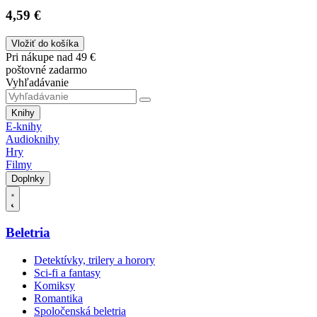
4,59 €
Vložiť do košíka
Pri nákupe nad 49 €
poštovné zadarmo
Vyhľadávanie
Knihy
E-knihy
Audioknihy
Hry
Filmy
Doplnky
Beletria
Detektívky, trilery a horory
Sci-fi a fantasy
Komiksy
Romantika
Spoločenská beletria