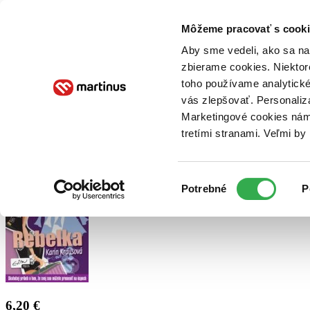
Doručenie
Kníhkupectvá
Knihovrátok
Poukážky
Knižný blog
Kontakt
Môžeme pracovať s cooki
Aby sme vedeli, ako sa na 
zbierame cookies. Niektor
E-knihy
Audioknihy
Hry
Filmy
Knihy
Doplnky
toho používame analytické
vás zlepšovať. Personaliz
Vyhľadávanie
Marketingové cookies nám 
tretími stranami. Veľmi b
Prihlásiť
Výber
Potrebné
P
súhlasu
6,20 €