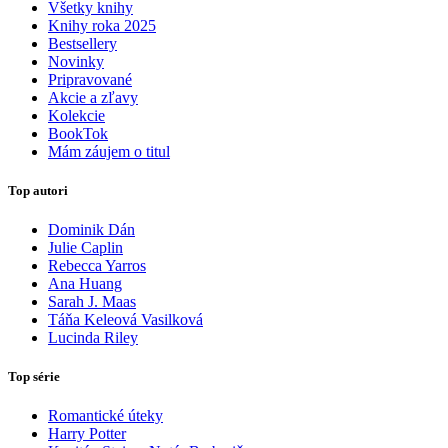
Všetky knihy
Knihy roka 2025
Bestsellery
Novinky
Pripravované
Akcie a zľavy
Kolekcie
BookTok
Mám záujem o titul
Top autori
Dominik Dán
Julie Caplin
Rebecca Yarros
Ana Huang
Sarah J. Maas
Táňa Keleová Vasilková
Lucinda Riley
Top série
Romantické úteky
Harry Potter