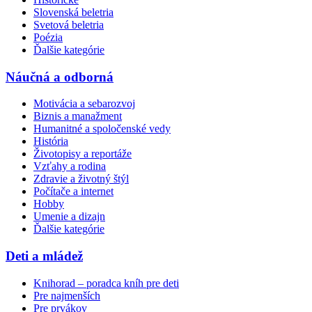
Slovenská beletria
Svetová beletria
Poézia
Ďalšie kategórie
Náučná a odborná
Motivácia a sebarozvoj
Biznis a manažment
Humanitné a spoločenské vedy
História
Životopisy a reportáže
Vzťahy a rodina
Zdravie a životný štýl
Počítače a internet
Hobby
Umenie a dizajn
Ďalšie kategórie
Deti a mládež
Knihorad – poradca kníh pre deti
Pre najmenších
Pre prvákov