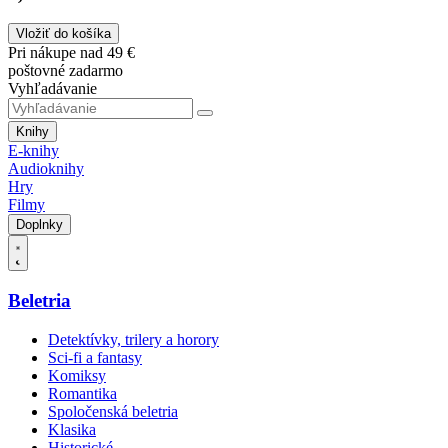
Vložiť do košíka
Pri nákupe nad 49 €
poštovné zadarmo
Vyhľadávanie
Knihy
E-knihy
Audioknihy
Hry
Filmy
Doplnky
Beletria
Detektívky, trilery a horory
Sci-fi a fantasy
Komiksy
Romantika
Spoločenská beletria
Klasika
Historické