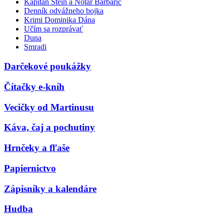
Kapitán Stein a Notár Barbarič
Denník odvážneho bojka
Krimi Dominika Dána
Učím sa rozprávať
Duna
Smradi
Darčekové poukážky
Čítačky e-kníh
Vecičky od Martinusu
Káva, čaj a pochutiny
Hrnčeky a fľaše
Papiernictvo
Zápisníky a kalendáre
Hudba