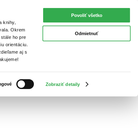
Povoliť všetko
a knihy,
ovala. Okrem
Odmietnuť
stále ho pre
u orientáciu.
dieľame aj s
Ďakujeme!
ngové
Zobraziť detaily