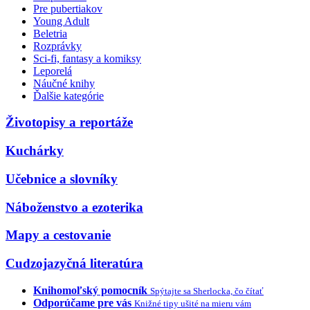
Pre pubertiakov
Young Adult
Beletria
Rozprávky
Sci-fi, fantasy a komiksy
Leporelá
Náučné knihy
Ďalšie kategórie
Životopisy a reportáže
Kuchárky
Učebnice a slovníky
Náboženstvo a ezoterika
Mapy a cestovanie
Cudzojazyčná literatúra
Knihomoľský pomocník
Spýtajte sa Sherlocka, čo čítať
Odporúčame pre vás
Knižné tipy ušité na mieru vám