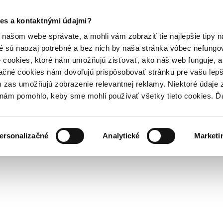
es a kontaktnými údajmi?
našom webe správate, a mohli vám zobraziť tie najlepšie tipy n
é sú naozaj potrebné a bez nich by naša stránka vôbec nefung
 cookies, ktoré nám umožňujú zisťovať, ako náš web funguje, a 
ačné cookies nám dovoľujú prispôsobovať stránku pre vašu lepši
zas umožňujú zobrazenie relevantnej reklamy. Niektoré údaje z
y nám pomohlo, keby sme mohli používať všetky tieto cookies. 
ersonalizačné
Analytické
Marketi