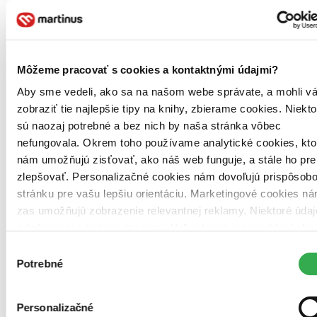
Môžeme pracovať s cookies a kontaktnými údajmi?
Aby sme vedeli, ako sa na našom webe správate, a mohli v
zobraziť tie najlepšie tipy na knihy, zbierame cookies. Niekto
sú naozaj potrebné a bez nich by naša stránka vôbec
nefungovala. Okrem toho používame analytické cookies, kto
nám umožňujú zisťovať, ako náš web funguje, a stále ho pre
zlepšovať. Personalizačné cookies nám dovoľujú prispôsob
stránku pre vašu lepšiu orientáciu. Marketingové cookies n
zas umožňujú zobrazenie relevantnej reklamy. Niektoré údaj
zdieľame aj s tretími stranami. Veľmi by nám pomohlo, keb
mohli používať všetky tieto cookies. Ďakujeme!
Výber
Potrebné
súhlasu
Personalizačné