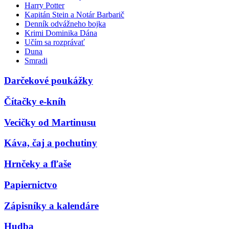
Harry Potter
Kapitán Stein a Notár Barbarič
Denník odvážneho bojka
Krimi Dominika Dána
Učím sa rozprávať
Duna
Smradi
Darčekové poukážky
Čítačky e-kníh
Vecičky od Martinusu
Káva, čaj a pochutiny
Hrnčeky a fľaše
Papiernictvo
Zápisníky a kalendáre
Hudba