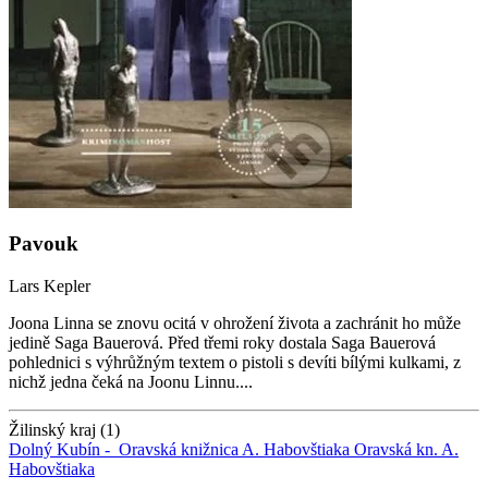
Pavouk
Lars Kepler
Joona Linna se znovu ocitá v ohrožení života a zachránit ho může
jedině Saga Bauerová. Před třemi roky dostala Saga Bauerová
pohlednici s výhrůžným textem o pistoli s devíti bílými kulkami, z
nichž jedna čeká na Joonu Linnu....
Žilinský kraj (1)
Dolný Kubín -
Oravská knižnica A. Habovštiaka
Oravská kn. A.
Habovštiaka