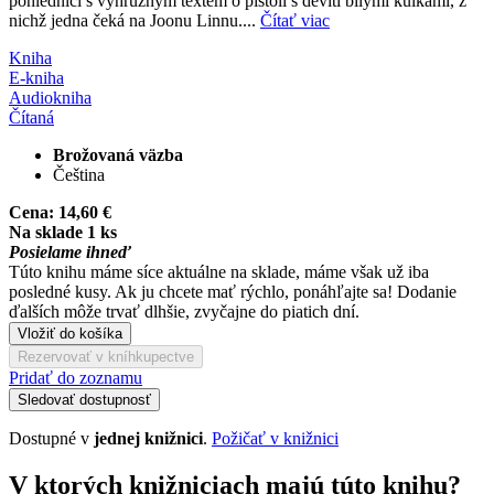
pohlednici s výhrůžným textem o pistoli s devíti bílými kulkami, z
nichž jedna čeká na Joonu Linnu....
Čítať viac
Kniha
E-kniha
Audiokniha
Čítaná
Brožovaná väzba
Čeština
Cena:
14,60 €
Na sklade 1 ks
Posielame ihneď
Túto knihu máme síce aktuálne na sklade, máme však už iba
posledné kusy. Ak ju chcete mať rýchlo, ponáhľajte sa! Dodanie
ďalších môže trvať dlhšie, zvyčajne do piatich dní.
Vložiť do košíka
Rezervovať v kníhkupectve
Pridať do zoznamu
Sledovať dostupnosť
Dostupné v
jednej knižnici
.
Požičať v knižnici
V ktorých knižniciach majú túto knihu?