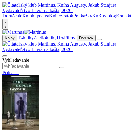
Doručenie
Kníhkupectvá
Knihovrátok
Poukážky
Knižný blog
Kontakt
E-knihy
Audioknihy
Hry
Filmy
Knihy
Doplnky
Vyhľadávanie
Prihlásiť