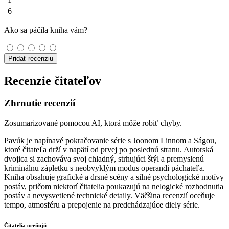
6
Ako sa páčila kniha vám?
Pridať recenziu
Recenzie čitateľov
Zhrnutie recenzií
Zosumarizované pomocou AI, ktorá môže robiť chyby.
Pavúk je napínavé pokračovanie série s Joonom Linnom a Ságou,
ktoré čitateľa drží v napätí od prvej po poslednú stranu. Autorská
dvojica si zachováva svoj chladný, strhujúci štýl a premyslenú
kriminálnu zápletku s neobvyklým modus operandi páchateľa.
Kniha obsahuje grafické a drsné scény a silné psychologické motívy
postáv, pričom niektorí čitatelia poukazujú na nelogické rozhodnutia
postáv a nevysvetlené technické detaily. Väčšina recenzií oceňuje
tempo, atmosféru a prepojenie na predchádzajúce diely série.
Čitatelia oceňujú