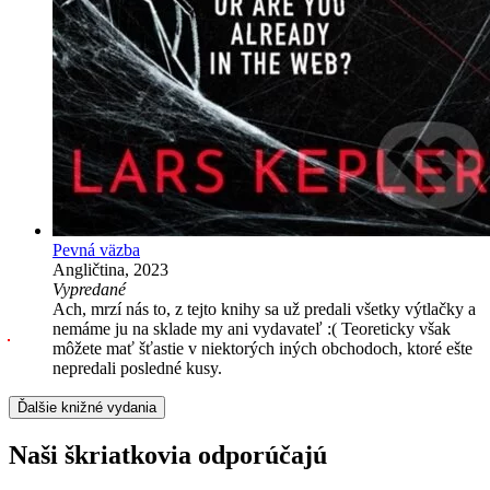
Pevná väzba
Angličtina, 2023
Vypredané
Ach, mrzí nás to, z tejto knihy sa už predali všetky výtlačky a
nemáme ju na sklade my ani vydavateľ :( Teoreticky však
môžete mať šťastie v niektorých iných obchodoch, ktoré ešte
nepredali posledné kusy.
Ďalšie knižné vydania
Naši škriatkovia odporúčajú