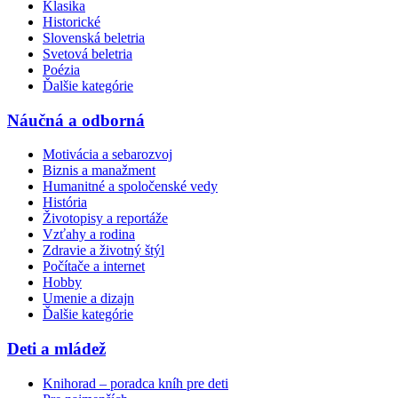
Klasika
Historické
Slovenská beletria
Svetová beletria
Poézia
Ďalšie kategórie
Náučná a odborná
Motivácia a sebarozvoj
Biznis a manažment
Humanitné a spoločenské vedy
História
Životopisy a reportáže
Vzťahy a rodina
Zdravie a životný štýl
Počítače a internet
Hobby
Umenie a dizajn
Ďalšie kategórie
Deti a mládež
Knihorad – poradca kníh pre deti