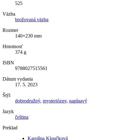
525
Väzba
brožovaná väzba
Rozmer
140×230 mm
Hmotnosť
374 g
ISBN
9788027515561
Dátum vydania
17. 5. 2023
Štýl
dobrodružný
,
mysteriózny
,
napínavý
Jazyk
čeština
Preklad
Karolína Kloučková