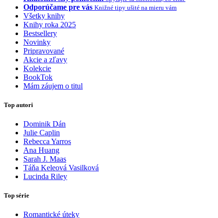
Odporúčame pre vás
Knižné tipy ušité na mieru vám
Všetky knihy
Knihy roka 2025
Bestsellery
Novinky
Pripravované
Akcie a zľavy
Kolekcie
BookTok
Mám záujem o titul
Top autori
Dominik Dán
Julie Caplin
Rebecca Yarros
Ana Huang
Sarah J. Maas
Táňa Keleová Vasilková
Lucinda Riley
Top série
Romantické úteky