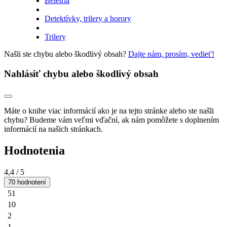
Beletria
Detektívky, trilery a horory
Trilery
Našli ste chybu alebo škodlivý obsah?
Dajte nám, prosím, vedieť!
Nahlásiť chybu alebo škodlivý obsah
Máte o knihe viac informácií ako je na tejto stránke alebo ste našli
chybu? Budeme vám veľmi vďační, ak nám pomôžete s doplnením
informácií na našich stránkach.
Hodnotenia
4,4
/ 5
70 hodnotení
51
10
2
1