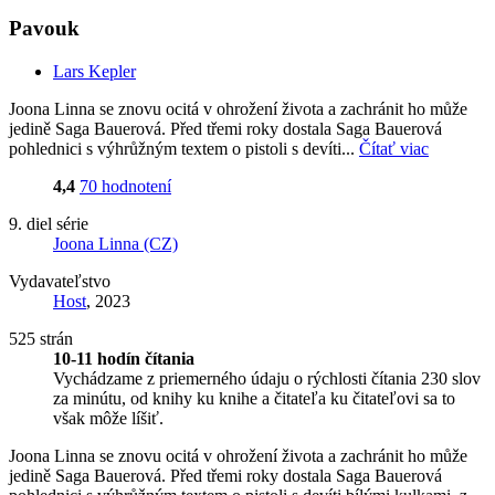
Pavouk
Lars Kepler
Joona Linna se znovu ocitá v ohrožení života a zachránit ho může
jedině Saga Bauerová. Před třemi roky dostala Saga Bauerová
pohlednici s výhrůžným textem o pistoli s devíti...
Čítať viac
4,4
70 hodnotení
9. diel série
Joona Linna (CZ)
Vydavateľstvo
Host
, 2023
525 strán
10-11 hodín čítania
Vychádzame z priemerného údaju o rýchlosti čítania 230 slov
za minútu, od knihy ku knihe a čitateľa ku čitateľovi sa to
však môže líšiť.
Joona Linna se znovu ocitá v ohrožení života a zachránit ho může
jedině Saga Bauerová. Před třemi roky dostala Saga Bauerová