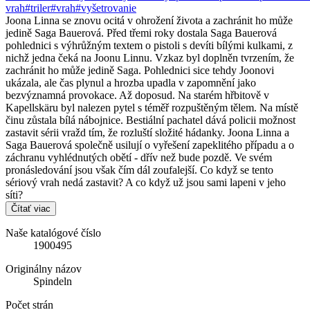
vrah
#triler
#vrah
#vyšetrovanie
Joona Linna se znovu ocitá v ohrožení života a zachránit ho může
jedině Saga Bauerová. Před třemi roky dostala Saga Bauerová
pohlednici s výhrůžným textem o pistoli s devíti bílými kulkami, z
nichž jedna čeká na Joonu Linnu. Vzkaz byl doplněn tvrzením, že
zachránit ho může jedině Saga. Pohlednici sice tehdy Joonovi
ukázala, ale čas plynul a hrozba upadla v zapomnění jako
bezvýznamná provokace. Až doposud. Na starém hřbitově v
Kapellskäru byl nalezen pytel s téměř rozpuštěným tělem. Na místě
činu zůstala bílá nábojnice. Bestiální pachatel dává policii možnost
zastavit sérii vražd tím, že rozluští složité hádanky. Joona Linna a
Saga Bauerová společně usilují o vyřešení zapeklitého případu a o
záchranu vyhlédnutých obětí - dřív než bude pozdě. Ve svém
pronásledování jsou však čím dál zoufalejší. Co když se tento
sériový vrah nedá zastavit? A co když už jsou sami lapeni v jeho
síti?
Čítať viac
Naše katalógové číslo
1900495
Originálny názov
Spindeln
Počet strán