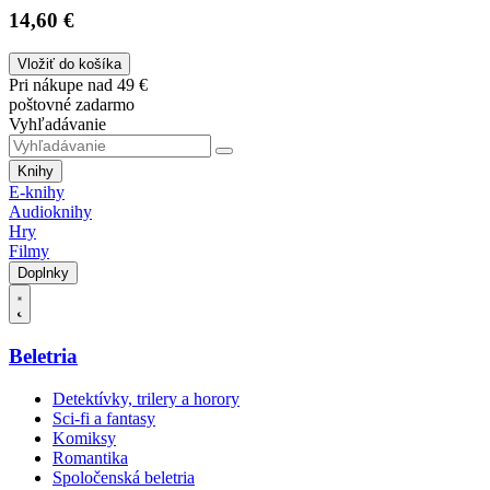
14,60 €
Vložiť do košíka
Pri nákupe nad 49 €
poštovné zadarmo
Vyhľadávanie
Knihy
E-knihy
Audioknihy
Hry
Filmy
Doplnky
Beletria
Detektívky, trilery a horory
Sci-fi a fantasy
Komiksy
Romantika
Spoločenská beletria