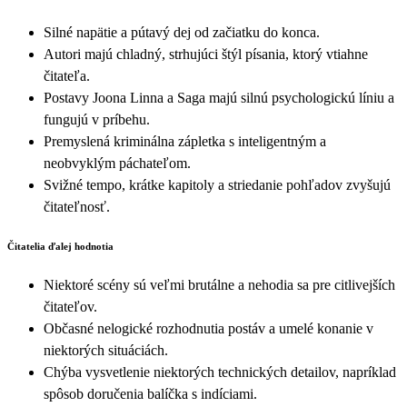
Silné napätie a pútavý dej od začiatku do konca.
Autori majú chladný, strhujúci štýl písania, ktorý vtiahne
čitateľa.
Postavy Joona Linna a Saga majú silnú psychologickú líniu a
fungujú v príbehu.
Premyslená kriminálna zápletka s inteligentným a
neobvyklým páchateľom.
Svižné tempo, krátke kapitoly a striedanie pohľadov zvyšujú
čitateľnosť.
Čitatelia ďalej hodnotia
Niektoré scény sú veľmi brutálne a nehodia sa pre citlivejších
čitateľov.
Občasné nelogické rozhodnutia postáv a umelé konanie v
niektorých situáciách.
Chýba vysvetlenie niektorých technických detailov, napríklad
spôsob doručenia balíčka s indíciami.