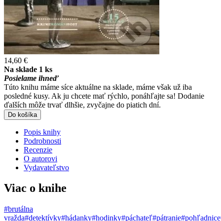
14,60 €
Na sklade 1 ks
Posielame ihneď
Túto knihu máme síce aktuálne na sklade, máme však už iba
posledné kusy. Ak ju chcete mať rýchlo, ponáhľajte sa! Dodanie
ďalších môže trvať dlhšie, zvyčajne do piatich dní.
Do košíka
Popis knihy
Podrobnosti
Recenzie
O autorovi
Vydavateľstvo
Viac o knihe
#brutálna
vražda
#detektívky
#hádanky
#hodinky
#páchateľ
#pátranie
#pohľadnice