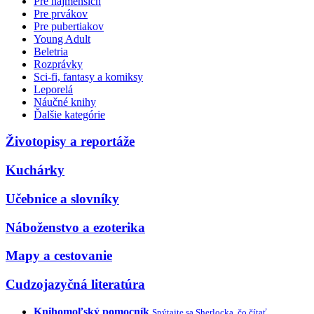
Pre najmenších
Pre prvákov
Pre pubertiakov
Young Adult
Beletria
Rozprávky
Sci-fi, fantasy a komiksy
Leporelá
Náučné knihy
Ďalšie kategórie
Životopisy a reportáže
Kuchárky
Učebnice a slovníky
Náboženstvo a ezoterika
Mapy a cestovanie
Cudzojazyčná literatúra
Knihomoľský pomocník
Spýtajte sa Sherlocka, čo čítať