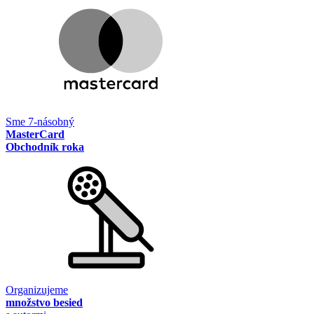
Sme 7-násobný
MasterCard
Obchodník roka
Organizujeme
množstvo besied