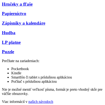
Hrnčeky a fľaše
Papiernictvo
Zápisníky a kalendáre
Hudba
LP platne
Puzzle
Prečítate na zariadeniach:
Pocketbook
Kindle
Smartfón či tablet s príslušnou aplikáciou
Počítač s príslušnou aplikáciou
Nie je možné meniť veľkosť písma, formát je preto vhodný skôr pre
väčšie obrazovky.
Viac informácií v
našich návodoch