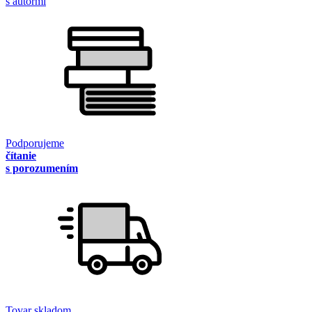
s autormi
Podporujeme
čítanie
s porozumením
Tovar skladom