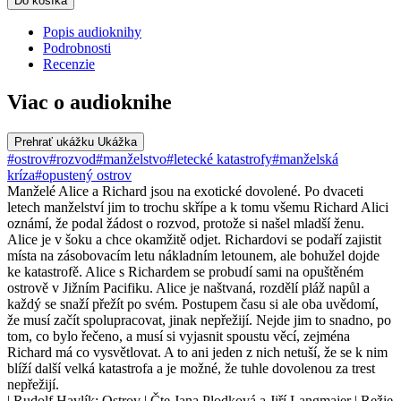
Do košíka
Popis audioknihy
Podrobnosti
Recenzie
Viac o audioknihe
Prehrať ukážku
Ukážka
#ostrov
#rozvod
#manželstvo
#letecké katastrofy
#manželská
kríza
#opustený ostrov
Manželé Alice a Richard jsou na exotické dovolené. Po dvaceti
letech manželství jim to trochu skřípe a k tomu všemu Richard Alici
oznámí, že podal žádost o rozvod, protože si našel mladší ženu.
Alice je v šoku a chce okamžitě odjet. Richardovi se podaří zajistit
místa na zásobovacím letu nákladním letounem, ale bohužel dojde
ke katastrofě. Alice s Richardem se probudí sami na opuštěném
ostrově v Jižním Pacifiku. Alice je naštvaná, rozdělí pláž napůl a
každý se snaží přežít po svém. Postupem času si ale oba uvědomí,
že musí začít spolupracovat, jinak nepřežijí. Nejde jim to snadno, po
tom, co bylo řečeno, a musí si vyjasnit spoustu věcí, zejména
Richard má co vysvětlovat. A to ani jeden z nich netuší, že se k nim
blíží další velká katastrofa a je možné, že tuhle dovolenou za trest
nepřežijí.
| Rudolf Havlík: Ostrov | Čte Jana Plodková a Jiří Langmajer | Režie