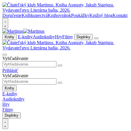
Doručenie
Kníhkupectvá
Knihovrátok
Poukážky
Knižný blog
Kontakt
E-knihy
Audioknihy
Hry
Filmy
Knihy
Doplnky
Vyhľadávanie
Prihlásiť
Vyhľadávanie
Knihy
E-knihy
Audioknihy
Hry
Filmy
Doplnky