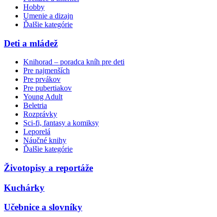
Hobby
Umenie a dizajn
Ďalšie kategórie
Deti a mládež
Knihorad – poradca kníh pre deti
Pre najmenších
Pre prvákov
Pre pubertiakov
Young Adult
Beletria
Rozprávky
Sci-fi, fantasy a komiksy
Leporelá
Náučné knihy
Ďalšie kategórie
Životopisy a reportáže
Kuchárky
Učebnice a slovníky