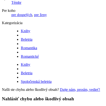
Témbr
Pre koho
pre dospelých
,
pre ženy
Kategorizácia
Knihy
Beletria
Romantika
Romantické
Knihy
Beletria
Spoločenská beletria
Našli ste chybu alebo škodlivý obsah?
Dajte nám, prosím, vedieť!
Nahlásiť chybu alebo škodlivý obsah