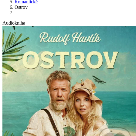
Romantické
Ostrov
Audiokniha