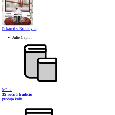
Pekáreň v Brooklyne
Julie Caplin
Máme
35-ročnú tradíciu
predaja kníh