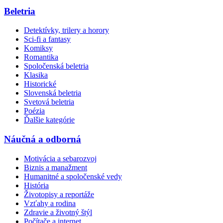
Beletria
Detektívky, trilery a horory
Sci-fi a fantasy
Komiksy
Romantika
Spoločenská beletria
Klasika
Historické
Slovenská beletria
Svetová beletria
Poézia
Ďalšie kategórie
Náučná a odborná
Motivácia a sebarozvoj
Biznis a manažment
Humanitné a spoločenské vedy
História
Životopisy a reportáže
Vzťahy a rodina
Zdravie a životný štýl
Počítače a internet