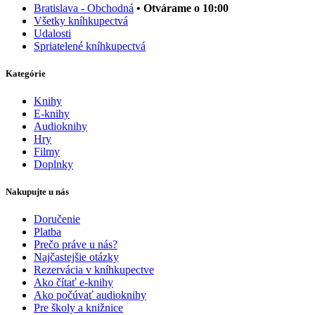
Bratislava - Obchodná
• Otvárame o 10:00
Všetky kníhkupectvá
Udalosti
Spriatelené kníhkupectvá
Kategórie
Knihy
E-knihy
Audioknihy
Hry
Filmy
Doplnky
Nakupujte u nás
Doručenie
Platba
Prečo práve u nás?
Najčastejšie otázky
Rezervácia v kníhkupectve
Ako čítať e-knihy
Ako počúvať audioknihy
Pre školy a knižnice