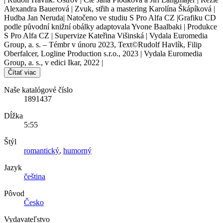
Alexandra Bauerová | Zvuk, střih a mastering Karolína Škápíková |
Hudba Jan Neruda| Natočeno ve studiu S Pro Alfa CZ |Grafiku CD
podle původní knižní obálky adaptovala Yvone Baalbaki | Produkce
S Pro Alfa CZ | Supervize Kateřina Višinská | Vydala Euromedia
Group, a. s. – Témbr v únoru 2023, Text©Rudolf Havlík, Filip
Oberfalcer, Logline Production s.r.o., 2023 | Vydala Euromedia
Group, a. s., v edici Ikar, 2022 |
Čítať viac
Naše katalógové číslo
1891437
Dĺžka
5:55
Štýl
romantický
,
humorný
Jazyk
čeština
Pôvod
Česko
Vydavateľstvo