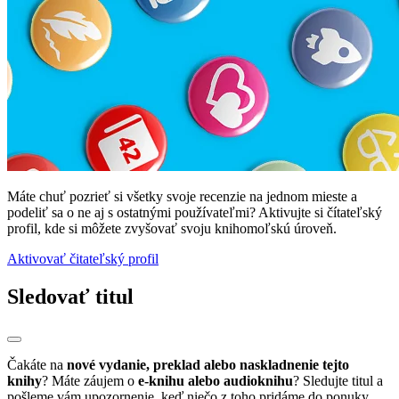
Máte chuť pozrieť si všetky svoje recenzie na jednom mieste a
podeliť sa o ne aj s ostatnými používateľmi? Aktivujte si čítateľský
profil, kde si môžete zvyšovať svoju knihomoľskú úroveň.
Aktivovať čitateľský profil
Sledovať titul
Čakáte na
nové vydanie, preklad alebo naskladnenie tejto
knihy
? Máte záujem o
e-knihu alebo audioknihu
? Sledujte titul a
pošleme vám upozornenie, keď niečo z toho pridáme do ponuky.