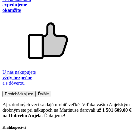
expedujeme
okamžite
U nás nakupujete
vždy bezpečne
a s dôverou
Predchádzajúce
Ďalšie
Aj z drobných vecí sa dajú urobiť veľké. Vďaka vašim Anjelským
drobným ste pri nákupoch na Martinuse darovali už
1 501 609,00 €
na Dobrého Anjela
. Ďakujeme!
Kníhkupectvá