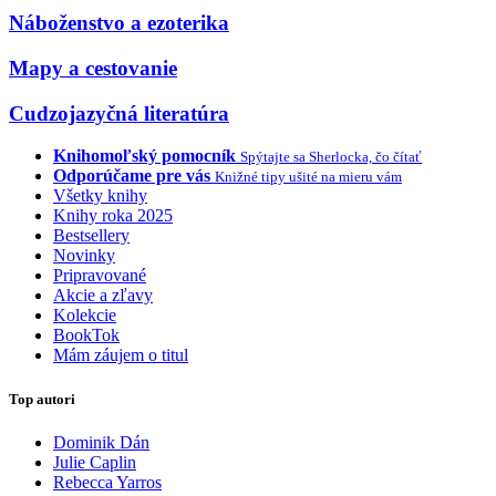
Náboženstvo a ezoterika
Mapy a cestovanie
Cudzojazyčná literatúra
Knihomoľský pomocník
Spýtajte sa Sherlocka, čo čítať
Odporúčame pre vás
Knižné tipy ušité na mieru vám
Všetky knihy
Knihy roka 2025
Bestsellery
Novinky
Pripravované
Akcie a zľavy
Kolekcie
BookTok
Mám záujem o titul
Top autori
Dominik Dán
Julie Caplin
Rebecca Yarros