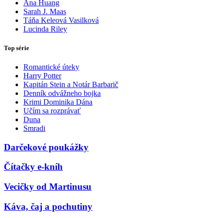
Ana Huang
Sarah J. Maas
Táňa Keleová Vasilková
Lucinda Riley
Top série
Romantické úteky
Harry Potter
Kapitán Stein a Notár Barbarič
Denník odvážneho bojka
Krimi Dominika Dána
Učím sa rozprávať
Duna
Smradi
Darčekové poukážky
Čítačky e-kníh
Vecičky od Martinusu
Káva, čaj a pochutiny