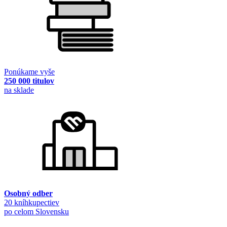
Ponúkame vyše
250 000 titulov
na sklade
Osobný odber
20 kníhkupectiev
po celom Slovensku