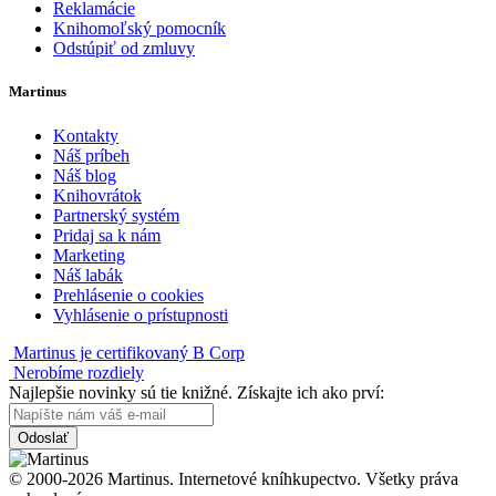
Reklamácie
Knihomoľský pomocník
Odstúpiť od zmluvy
Martinus
Kontakty
Náš príbeh
Náš blog
Knihovrátok
Partnerský systém
Pridaj sa k nám
Marketing
Náš labák
Prehlásenie o cookies
Vyhlásenie o prístupnosti
Martinus je certifikovaný B Corp
Nerobíme rozdiely
Najlepšie novinky sú tie knižné. Získajte ich ako prví:
Odoslať
© 2000-2026 Martinus. Internetové kníhkupectvo. Všetky práva