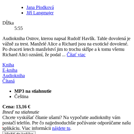
Jana Plodková
Jiří Langmajer
Dĺžka
5:55
Audiokniha Ostrov, kterou napsal Rudolf Havlík. Tahle dovolená je
vážně za trest. Manželé Alice a Richard jsou na exotické dovolené.
Po dvaceti letech manželství jim to trochu skřípe a k tomu všemu
Richard Alici oznámí, že podal ...
Čítať viac
Kniha
E-kniha
Audiokniha
Čítaná
MP3 na stiahnutie
Čeština
Cena:
13,16 €
Ihneď na stiahnutie
Chcete vyskúšať čítanie ušami? Na vypočutie audioknihy vám
postačí telefón. Pre čo najjednoduchšie počúvanie odporúčame našu
aplikáciu. Viac informácii
nájdete tu
.