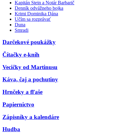
Kapitán Stein a Notár Barbarič
Denník odvážneho bojka
Krimi Dominika Dána
Učím sa rozprávať
Duna
Smradi
Darčekové poukážky
Čítačky e-kníh
Vecičky od Martinusu
Káva, čaj a pochutiny
Hrnčeky a fľaše
Papiernictvo
Zápisníky a kalendáre
Hudba