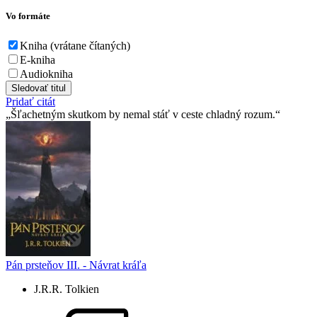
Vo formáte
Kniha (vrátane čítaných)
E-kniha
Audiokniha
Sledovať titul
Pridať citát
Šľachetným skutkom by nemal stáť v ceste chladný rozum.
Pán prsteňov III. - Návrat kráľa
J.R.R. Tolkien