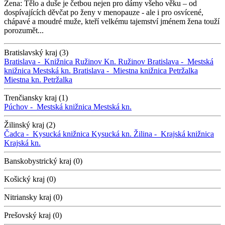
Žena: Tělo a duše je četbou nejen pro dámy všeho věku – od
dospívajících děvčat po ženy v menopauze - ale i pro osvícené,
chápavé a moudré muže, kteří velkému tajemství jménem žena touží
porozumět...
Bratislavský kraj (3)
Bratislava -
Knižnica Ružinov
Kn. Ružinov
Bratislava -
Mestská
knižnica
Mestská kn.
Bratislava -
Miestna knižnica Petržalka
Miestna kn. Petržalka
Trenčiansky kraj (1)
Púchov -
Mestská knižnica
Mestská kn.
Žilinský kraj (2)
Čadca -
Kysucká knižnica
Kysucká kn.
Žilina -
Krajská knižnica
Krajská kn.
Banskobystrický kraj (0)
Košický kraj (0)
Nitriansky kraj (0)
Prešovský kraj (0)