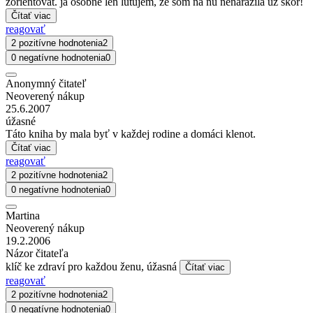
zorientovat. ja osobne len lutujem, ze som na nu nenarazila uz skor!
Čítať viac
reagovať
2 pozitívne hodnotenia
2
0 negatívne hodnotenia
0
Anonymný čitateľ
Neoverený nákup
25.6.2007
úžasné
Táto kniha by mala byť v každej rodine a domáci klenot.
Čítať viac
reagovať
2 pozitívne hodnotenia
2
0 negatívne hodnotenia
0
Martina
Neoverený nákup
19.2.2006
Názor čitateľa
klíč ke zdraví pro každou ženu, úžasná
Čítať viac
reagovať
2 pozitívne hodnotenia
2
0 negatívne hodnotenia
0