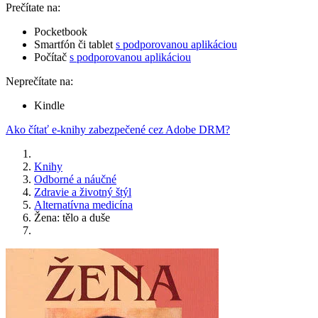
Prečítate na:
Pocketbook
Smartfón či tablet
s podporovanou aplikáciou
Počítač
s podporovanou aplikáciou
Neprečítate na:
Kindle
Ako čítať e-knihy zabezpečené cez Adobe DRM?
Knihy
Odborné a náučné
Zdravie a životný štýl
Alternatívna medicína
Žena: tělo a duše