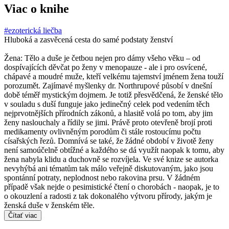
Viac o knihe
#ezoterická liečba
Hluboká a zasvěcená cesta do samé podstaty ženství
Žena: Tělo a duše je četbou nejen pro dámy všeho věku – od
dospívajících děvčat po ženy v menopauze - ale i pro osvícené,
chápavé a moudré muže, kteří velkému tajemství jménem žena touží
porozumět. Zajímavé myšlenky dr. Northrupové působí v dnešní
době téměř mystickým dojmem. Je totiž přesvědčená, že ženské tělo
v souladu s duší funguje jako jedinečný celek pod vedením těch
nejprvotnějších přírodních zákonů, a hlasitě volá po tom, aby jim
ženy naslouchaly a řídily se jimi. Právě proto otevřeně brojí proti
medikamenty ovlivněným porodům či stále rostoucímu počtu
císařských řezů. Domnívá se také, že žádné období v životě ženy
není samoúčelně obtížné a každého se dá využít naopak k tomu, aby
žena nabyla klidu a duchovně se rozvíjela. Ve své knize se autorka
nevyhýbá ani tématům tak málo veřejně diskutovaným, jako jsou
spontánní potraty, neplodnost nebo rakovina prsu. V žádném
případě však nejde o pesimistické čtení o chorobách - naopak, je to
o okouzlení a radosti z tak dokonalého výtvoru přírody, jakým je
ženská duše v ženském těle.
Čítať viac