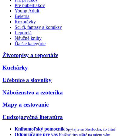
Pre pubertiakov
Young Adult
Beletria
Rozprávky
Sci-fi, fantasy a komiksy
Leporelá
Náučné knihy
Ďalšie kategórie
Životopisy a reportáže
Kuchárky
Učebnice a slovníky
Náboženstvo a ezoterika
Mapy a cestovanie
Cudzojazyčná literatúra
Knihomoľský pomocník
Spýtajte sa Sherlocka, čo čítať
Odporúčame pre vás
Knižné tipy ušité na mieru vám