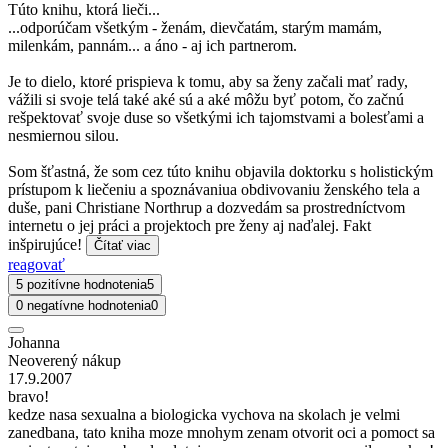
Túto knihu, ktorá lieči...
...odporúčam všetkým - ženám, dievčatám, starým mamám,
milenkám, pannám... a áno - aj ich partnerom.
Je to dielo, ktoré prispieva k tomu, aby sa ženy začali mať rady,
vážili si svoje telá také aké sú a aké môžu byť potom, čo začnú
rešpektovať svoje duse so všetkými ich tajomstvami a bolesťami a
nesmiernou silou.
Som šťastná, že som cez túto knihu objavila doktorku s holistickým
prístupom k liečeniu a spoznávaniua obdivovaniu ženského tela a
duše, pani Christiane Northrup a dozvedám sa prostredníctvom
internetu o jej práci a projektoch pre ženy aj naďalej. Fakt
inšpirujúce!
Čítať viac
reagovať
5 pozitívne hodnotenia
5
0 negatívne hodnotenia
0
Johanna
Neoverený nákup
17.9.2007
bravo!
kedze nasa sexualna a biologicka vychova na skolach je velmi
zanedbana, tato kniha moze mnohym zenam otvorit oci a pomoct sa