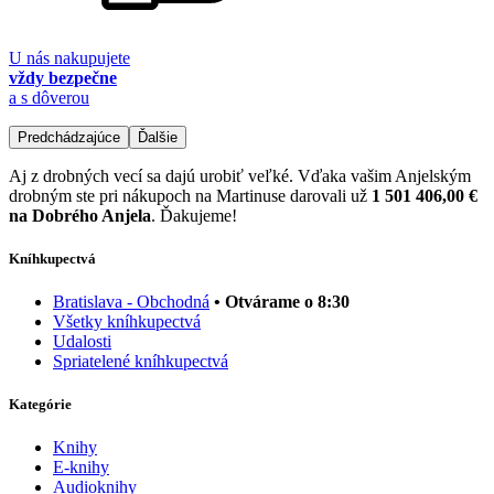
U nás nakupujete
vždy bezpečne
a s dôverou
Predchádzajúce
Ďalšie
Aj z drobných vecí sa dajú urobiť veľké. Vďaka vašim Anjelským
drobným ste pri nákupoch na Martinuse darovali už
1 501 406,00 €
na Dobrého Anjela
. Ďakujeme!
Kníhkupectvá
Bratislava - Obchodná
• Otvárame o 8:30
Všetky kníhkupectvá
Udalosti
Spriatelené kníhkupectvá
Kategórie
Knihy
E-knihy
Audioknihy