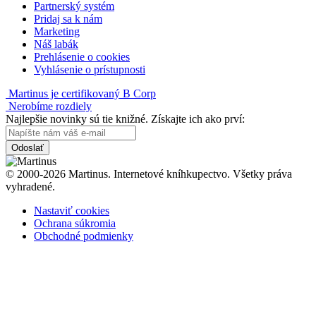
Partnerský systém
Pridaj sa k nám
Marketing
Náš labák
Prehlásenie o cookies
Vyhlásenie o prístupnosti
Martinus je certifikovaný B Corp
Nerobíme rozdiely
Najlepšie novinky sú tie knižné. Získajte ich ako prví:
Odoslať
© 2000-2026 Martinus. Internetové kníhkupectvo. Všetky práva
vyhradené.
Nastaviť cookies
Ochrana súkromia
Obchodné podmienky