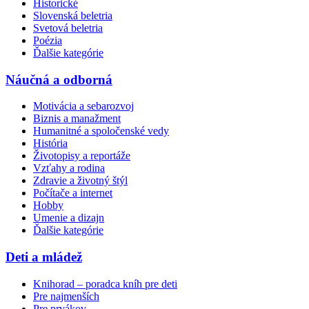
Historické
Slovenská beletria
Svetová beletria
Poézia
Ďalšie kategórie
Náučná a odborná
Motivácia a sebarozvoj
Biznis a manažment
Humanitné a spoločenské vedy
História
Životopisy a reportáže
Vzťahy a rodina
Zdravie a životný štýl
Počítače a internet
Hobby
Umenie a dizajn
Ďalšie kategórie
Deti a mládež
Knihorad – poradca kníh pre deti
Pre najmenších
Pre prvákov