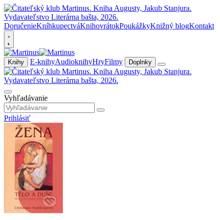
Doručenie
Kníhkupectvá
Knihovrátok
Poukážky
Knižný blog
Kontakt
E-knihy
Audioknihy
Hry
Filmy
Knihy
Doplnky
Vyhľadávanie
Prihlásiť