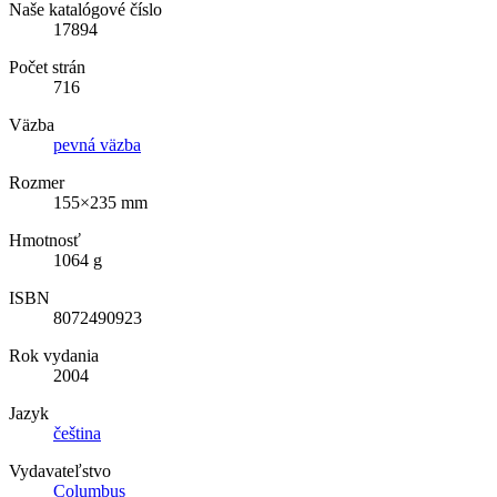
Naše katalógové číslo
17894
Počet strán
716
Väzba
pevná väzba
Rozmer
155×235 mm
Hmotnosť
1064 g
ISBN
8072490923
Rok vydania
2004
Jazyk
čeština
Vydavateľstvo
Columbus