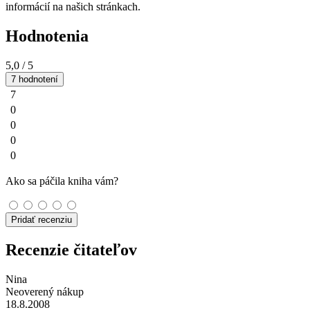
informácií na našich stránkach.
Hodnotenia
5,0
/ 5
7 hodnotení
7
0
0
0
0
Ako sa páčila kniha vám?
Pridať recenziu
Recenzie čitateľov
Nina
Neoverený nákup
18.8.2008