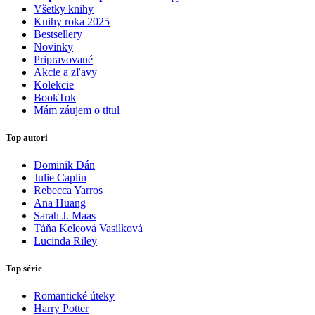
Všetky knihy
Knihy roka 2025
Bestsellery
Novinky
Pripravované
Akcie a zľavy
Kolekcie
BookTok
Mám záujem o titul
Top autori
Dominik Dán
Julie Caplin
Rebecca Yarros
Ana Huang
Sarah J. Maas
Táňa Keleová Vasilková
Lucinda Riley
Top série
Romantické úteky
Harry Potter