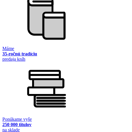
Máme
35-ročnú tradíciu
predaja kníh
Ponúkame vyše
250 000 titulov
na sklade