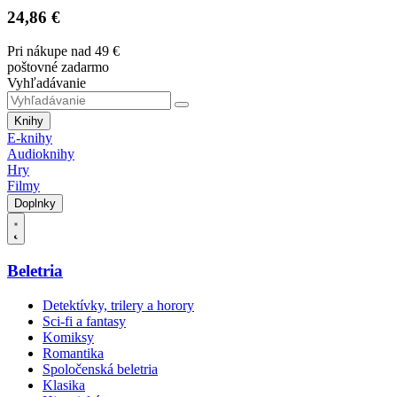
24,86 €
Pri nákupe nad 49 €
poštovné zadarmo
Vyhľadávanie
Knihy
E-knihy
Audioknihy
Hry
Filmy
Doplnky
Beletria
Detektívky, trilery a horory
Sci-fi a fantasy
Komiksy
Romantika
Spoločenská beletria
Klasika