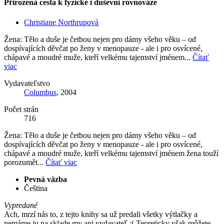
Přirozená cesta k fyzické i duševní rovnováze
Christiane Northrupová
Žena: Tělo a duše je četbou nejen pro dámy všeho věku – od
dospívajících děvčat po ženy v menopauze - ale i pro osvícené,
chápavé a moudré muže, kteří velkému tajemství jménem...
Čítať
viac
Vydavateľstvo
Columbus
, 2004
Počet strán
716
Žena: Tělo a duše je četbou nejen pro dámy všeho věku – od
dospívajících děvčat po ženy v menopauze - ale i pro osvícené,
chápavé a moudré muže, kteří velkému tajemství jménem žena touží
porozumět...
Čítať viac
Pevná väzba
Čeština
Vypredané
Ach, mrzí nás to, z tejto knihy sa už predali všetky výtlačky a
nemáme ju na sklade my ani vydavateľ :( Teoreticky však môžete