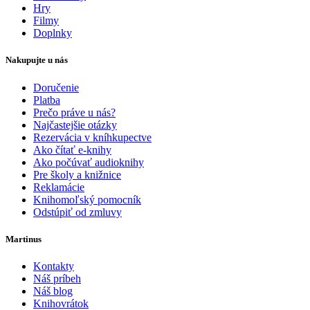
Hry
Filmy
Doplnky
Nakupujte u nás
Doručenie
Platba
Prečo práve u nás?
Najčastejšie otázky
Rezervácia v kníhkupectve
Ako čítať e-knihy
Ako počúvať audioknihy
Pre školy a knižnice
Reklamácie
Knihomoľský pomocník
Odstúpiť od zmluvy
Martinus
Kontakty
Náš príbeh
Náš blog
Knihovrátok