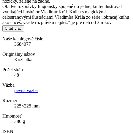
nožičky, zelené na zadné.
Obidve rozprávky filigránsky spojené do jednej knihy ilustroval
vynikajúci ilustrátor Vladimír Král. Kniha s magickými
celostranovými ilustráciami Vladimíra Krála zo série „obracaj knihu
ako chceš, všade rozprávku nájdeš.“ je pre deti od 3 rokov.
Čítať viac
Naše katalógové číslo
3684077
Originálny názov
Kozliatka
Počet strán
48
Väzba
pevná väzba
Rozmer
225×225 mm
Hmotnosť
386 g
ISBN