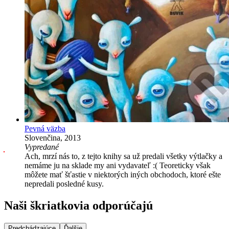
Pevná väzba
Slovenčina, 2013
Vypredané
Ach, mrzí nás to, z tejto knihy sa už predali všetky výtlačky a
nemáme ju na sklade my ani vydavateľ :( Teoreticky však
môžete mať šťastie v niektorých iných obchodoch, ktoré ešte
nepredali posledné kusy.
Naši škriatkovia odporúčajú
Predchádzajúce
Ďalšie