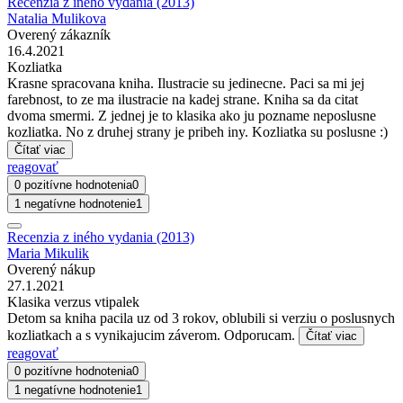
Recenzia z iného vydania (2013)
Natalia Mulikova
Overený zákazník
16.4.2021
Kozliatka
Krasne spracovana kniha. Ilustracie su jedinecne. Paci sa mi jej
farebnost, to ze ma ilustracie na kadej strane. Kniha sa da citat
dvoma smermi. Z jednej je to klasika ako ju pozname neposlusne
kozliatka. No z druhej strany je pribeh iny. Kozliatka su poslusne :)
Čítať viac
reagovať
0 pozitívne hodnotenia
0
1 negatívne hodnotenie
1
Recenzia z iného vydania (2013)
Maria Mikulik
Overený nákup
27.1.2021
Klasika verzus vtipalek
Detom sa kniha pacila uz od 3 rokov, oblubili si verziu o poslusnych
kozliatkach a s vynikajucim záverom. Odporucam.
Čítať viac
reagovať
0 pozitívne hodnotenia
0
1 negatívne hodnotenie
1