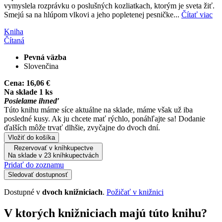
vymyslela rozprávku o poslušných kozliatkach, ktorým je sveta žiť.
Smejú sa na hlúpom vlkovi a jeho popletenej pesničke...
Čítať viac
Kniha
Čítaná
Pevná väzba
Slovenčina
Cena:
16,06 €
Na sklade 1 ks
Posielame ihneď
Túto knihu máme síce aktuálne na sklade, máme však už iba
posledné kusy. Ak ju chcete mať rýchlo, ponáhľajte sa! Dodanie
ďalších môže trvať dlhšie, zvyčajne do dvoch dní.
Vložiť do košíka
Rezervovať v kníhkupectve
Na sklade v 23 kníhkupectvách
Pridať do zoznamu
Sledovať dostupnosť
Dostupné v
dvoch knižniciach
.
Požičať v knižnici
V ktorých knižniciach majú túto knihu?