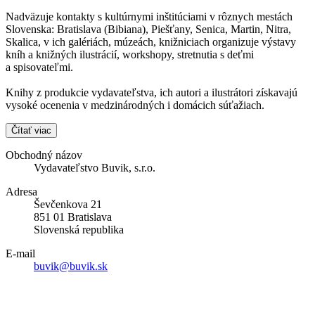
Nadväzuje kontakty s kultúrnymi inštitúciami v rôznych mestách
Slovenska: Bratislava (Bibiana), Piešťany, Senica, Martin, Nitra,
Skalica, v ich galériách, múzeách, knižniciach organizuje výstavy
kníh a knižných ilustrácií, workshopy, stretnutia s deťmi
a spisovateľmi.
Knihy z produkcie vydavateľstva, ich autori a ilustrátori získavajú
vysoké ocenenia v medzinárodných i domácich súťažiach.
Čítať viac
Obchodný názov
Vydavateľstvo Buvik, s.r.o.
Adresa
Ševčenkova 21
851 01 Bratislava
Slovenská republika
E-mail
buvik@buvik.sk