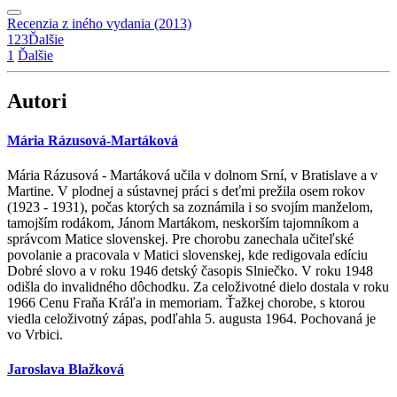
Recenzia z iného vydania (2013)
1
2
3
Ďalšie
1
Ďalšie
Autori
Mária Rázusová-Martáková
Mária Rázusová - Martáková učila v dolnom Srní, v Bratislave a v
Martine. V plodnej a sústavnej práci s deťmi prežila osem rokov
(1923 - 1931), počas ktorých sa zoznámila i so svojím manželom,
tamojším rodákom, Jánom Martákom, neskorším tajomníkom a
správcom Matice slovenskej. Pre chorobu zanechala učiteľské
povolanie a pracovala v Matici slovenskej, kde redigovala edíciu
Dobré slovo a v roku 1946 detský časopis Slniečko. V roku 1948
odišla do invalidného dôchodku. Za celoživotné dielo dostala v roku
1966 Cenu Fraňa Kráľa in memoriam. Ťažkej chorobe, s ktorou
viedla celoživotný zápas, podľahla 5. augusta 1964. Pochovaná je
vo Vrbici.
Jaroslava Blažková