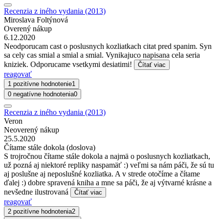
Recenzia z iného vydania (2013)
Miroslava Foltýnová
Overený nákup
6.12.2020
Neodporucam cast o poslusnych kozliatkach citat pred spanim. Syn
sa cely cas smial a smial a smial. Vynikajuco napisana cela seria
kniziek. Odporucame vsetkymi desiatimi!
Čítať viac
reagovať
1 pozitívne hodnotenie
1
0 negatívne hodnotenia
0
Recenzia z iného vydania (2013)
Veron
Neoverený nákup
25.5.2020
Čítame stále dokola (doslova)
S trojročnou čítame stále dokola a najmä o poslusnych kozliatkach,
už pozná aj niektoré repliky naspamäť :) veľmi sa nám páči, že sú tu
aj poslušne aj neposlušné kozliatka. A v strede otočíme a čítame
ďalej :) dobre spravená kniha a mne sa páči, že aj výtvarné krásne a
nevšedne ilustrovaná
Čítať viac
reagovať
2 pozitívne hodnotenia
2