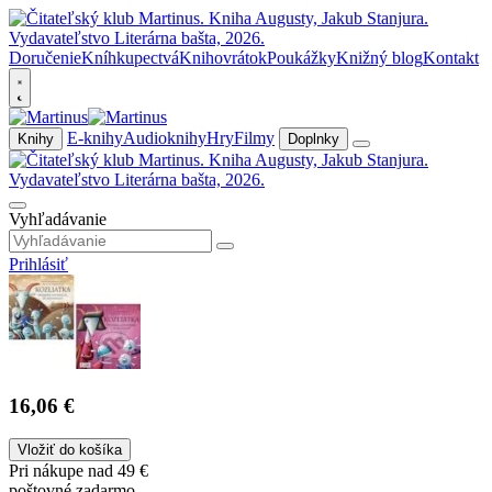
Doručenie
Kníhkupectvá
Knihovrátok
Poukážky
Knižný blog
Kontakt
E-knihy
Audioknihy
Hry
Filmy
Knihy
Doplnky
Vyhľadávanie
Prihlásiť
16,06 €
Vložiť do košíka
Pri nákupe nad 49 €
poštovné zadarmo