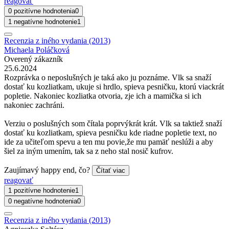
reagovať
0 pozitívne hodnotenia
0
1 negatívne hodnotenie
1
Recenzia z iného vydania (2013)
Michaela Poláčková
Overený zákazník
25.6.2024
Rozprávka o neposlušných je taká ako ju poznáme. Vlk sa snaží
dostať ku kozliatkam, ukuje si hrdlo, spieva pesničku, ktorú viackrát
popletie. Nakoniec kozliatka otvoria, zje ich a mamička si ich
nakoniec zachráni.
Verziu o poslušných som čítala poprvýkrát krát. Vlk sa taktiež snaží
dostať ku kozliatkam, spieva pesničku kde riadne popletie text, no
ide za učiteľom spevu a ten mu povie,že mu pamäť neslúži a aby
šiel za iným umením, tak sa z neho stal nosič kufrov.
Zaujímavý happy end, čo?
Čítať viac
reagovať
1 pozitívne hodnotenie
1
0 negatívne hodnotenia
0
Recenzia z iného vydania (2013)