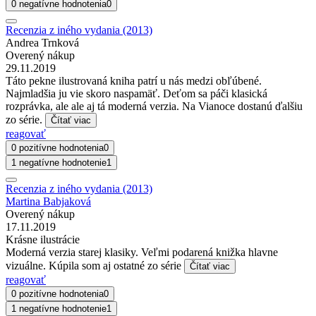
0 negatívne hodnotenia
0
Recenzia z iného vydania (2013)
Andrea Trnková
Overený nákup
29.11.2019
Táto pekne ilustrovaná kniha patrí u nás medzi obľúbené.
Najmladšia ju vie skoro naspamäť. Deťom sa páči klasická
rozprávka, ale ale aj tá moderná verzia. Na Vianoce dostanú ďalšiu
zo série.
Čítať viac
reagovať
0 pozitívne hodnotenia
0
1 negatívne hodnotenie
1
Recenzia z iného vydania (2013)
Martina Babjaková
Overený nákup
17.11.2019
Krásne ilustrácie
Moderná verzia starej klasiky. Veľmi podarená knižka hlavne
vizuálne. Kúpila som aj ostatné zo série
Čítať viac
reagovať
0 pozitívne hodnotenia
0
1 negatívne hodnotenie
1