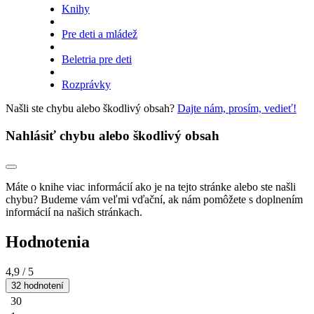
Knihy
Pre deti a mládež
Beletria pre deti
Rozprávky
Našli ste chybu alebo škodlivý obsah?
Dajte nám, prosím, vedieť!
Nahlásiť chybu alebo škodlivý obsah
Máte o knihe viac informácií ako je na tejto stránke alebo ste našli
chybu? Budeme vám veľmi vďační, ak nám pomôžete s doplnením
informácií na našich stránkach.
Hodnotenia
4,9
/ 5
32 hodnotení
30