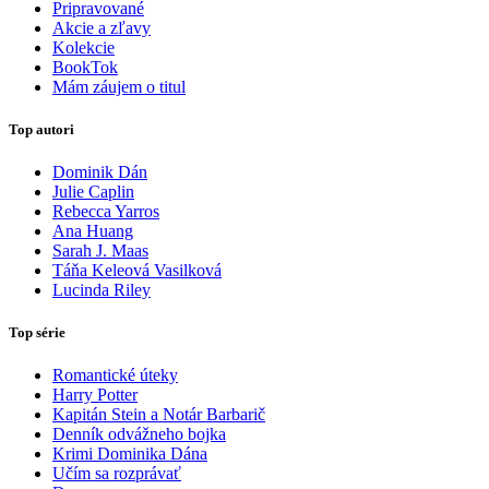
Pripravované
Akcie a zľavy
Kolekcie
BookTok
Mám záujem o titul
Top autori
Dominik Dán
Julie Caplin
Rebecca Yarros
Ana Huang
Sarah J. Maas
Táňa Keleová Vasilková
Lucinda Riley
Top série
Romantické úteky
Harry Potter
Kapitán Stein a Notár Barbarič
Denník odvážneho bojka
Krimi Dominika Dána
Učím sa rozprávať