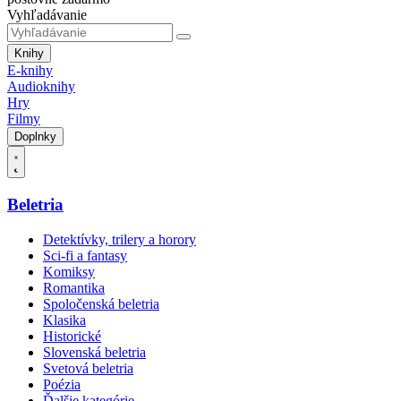
Vyhľadávanie
Knihy
E-knihy
Audioknihy
Hry
Filmy
Doplnky
Beletria
Detektívky, trilery a horory
Sci-fi a fantasy
Komiksy
Romantika
Spoločenská beletria
Klasika
Historické
Slovenská beletria
Svetová beletria
Poézia
Ďalšie kategórie