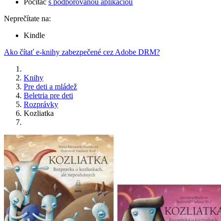
Počítač
s podporovanou aplikáciou
Neprečítate na:
Kindle
Ako čítať e-knihy zabezpečené cez Adobe DRM?
Knihy
Pre deti a mládež
Beletria pre deti
Rozprávky
Kozliatka