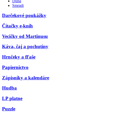
Duna
Smradi
Darčekové poukážky
Čítačky e-kníh
Vecičky od Martinusu
Káva, čaj a pochutiny
Hrnčeky a fľaše
Papiernictvo
Zápisníky a kalendáre
Hudba
LP platne
Puzzle