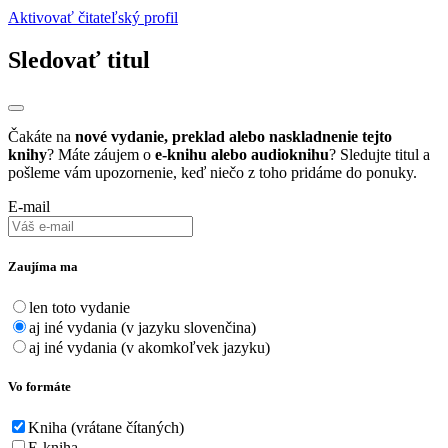
Aktivovať čitateľský profil
Sledovať titul
Čakáte na
nové vydanie, preklad alebo naskladnenie tejto
knihy
? Máte záujem o
e-knihu alebo audioknihu
? Sledujte titul a
pošleme vám upozornenie, keď niečo z toho pridáme do ponuky.
E-mail
Zaujíma ma
len toto vydanie
aj iné vydania (v jazyku slovenčina)
aj iné vydania (v akomkoľvek jazyku)
Vo formáte
Kniha (vrátane čítaných)
E-kniha