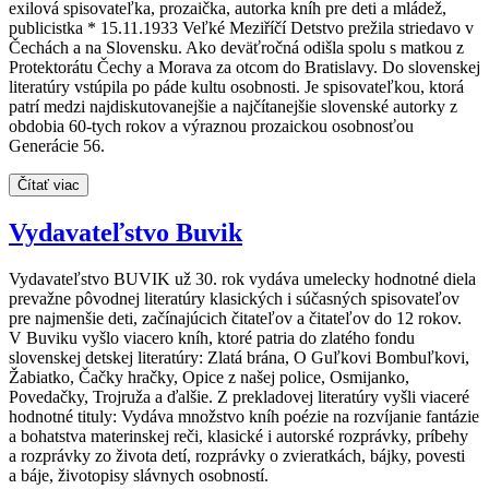
exilová spisovateľka, prozaička, autorka kníh pre deti a mládež,
publicistka * 15.11.1933 Veľké Meziříčí Detstvo prežila striedavo v
Čechách a na Slovensku. Ako deväťročná odišla spolu s matkou z
Protektorátu Čechy a Morava za otcom do Bratislavy. Do slovenskej
literatúry vstúpila po páde kultu osobnosti. Je spisovateľkou, ktorá
patrí medzi najdiskutovanejšie a najčítanejšie slovenské autorky z
obdobia 60-tych rokov a výraznou prozaickou osobnosťou
Generácie 56.
Čítať viac
Vydavateľstvo Buvik
Vydavateľstvo BUVIK už 30. rok vydáva umelecky hodnotné diela
prevažne pôvodnej literatúry klasických i súčasných spisovateľov
pre najmenšie deti, začínajúcich čitateľov a čitateľov do 12 rokov.
V Buviku vyšlo viacero kníh, ktoré patria do zlatého fondu
slovenskej detskej literatúry: Zlatá brána, O Guľkovi Bombuľkovi,
Žabiatko, Čačky hračky, Opice z našej police, Osmijanko,
Povedačky, Trojruža a ďalšie. Z prekladovej literatúry vyšli viaceré
hodnotné tituly: Vydáva množstvo kníh poézie na rozvíjanie fantázie
a bohatstva materinskej reči, klasické i autorské rozprávky, príbehy
a rozprávky zo života detí, rozprávky o zvieratkách, bájky, povesti
a báje, životopisy slávnych osobností.