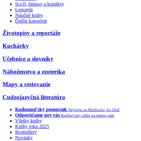
Sci-fi, fantasy a komiksy
Leporelá
Náučné knihy
Ďalšie kategórie
Životopisy a reportáže
Kuchárky
Učebnice a slovníky
Náboženstvo a ezoterika
Mapy a cestovanie
Cudzojazyčná literatúra
Knihomoľský pomocník
Spýtajte sa Sherlocka, čo čítať
Odporúčame pre vás
Knižné tipy ušité na mieru vám
Všetky knihy
Knihy roka 2025
Bestsellery
Novinky