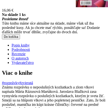
16,06 €
Na sklade 1 ks
Posielame ihneď
Túto knihu máme síce aktuálne na sklade, máme však už iba
posledné kusy. Ak ju chcete mať rýchlo, ponáhľajte sa! Dodanie
ďalších môže trvať dlhšie, zvyčajne do dvoch dní.
Do košíka
Popis knihy
Podrobnosti
Recenzie
O autoroch
Vydavateľstvo
Viac o knihe
#rozprávky
#zvieratá
Známu rozprávku o neposlušných kozliatkach a zlom vlkovi
napísala Mária Rázusová-Martáková. Jaroslava Blažková zasa
vymyslela rozprávku o poslušných kozliatkach, ktorým je sveta žiť.
Smejú sa na hlúpom vlkovi a jeho popletenej pesničke. Zato, že boli
poslušné, mamička im kúpi krásne čižmičky: červené na predné