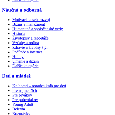
Náučná a odborná
Motivácia a sebarozvoj
Biznis a manažment
Humanitné a spoločenské vedy
História
Životopisy a reportáže
Vzťahy a rodina
Zdravie a životný štýl
Počítače a internet
Hobby
Umenie a dizajn
Ďalšie kategórie
Deti a mládež
Knihorad – poradca kníh pre deti
Pre najmenších
Pre prvákov
Pre pubertiakov
Young Adult
Beletria
Rozprávky