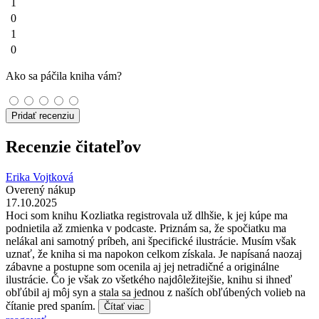
1
0
1
0
Ako sa páčila kniha vám?
Pridať recenziu
Recenzie čitateľov
Erika Vojtková
Overený nákup
17.10.2025
Hoci som knihu Kozliatka registrovala už dlhšie, k jej kúpe ma
podnietila až zmienka v podcaste. Priznám sa, že spočiatku ma
nelákal ani samotný príbeh, ani špecifické ilustrácie. Musím však
uznať, že kniha si ma napokon celkom získala. Je napísaná naozaj
zábavne a postupne som ocenila aj jej netradičné a originálne
ilustrácie. Čo je však zo všetkého najdôležitejšie, knihu si ihneď
obľúbil aj môj syn a stala sa jednou z naších obľúbených volieb na
čítanie pred spaním.
Čítať viac