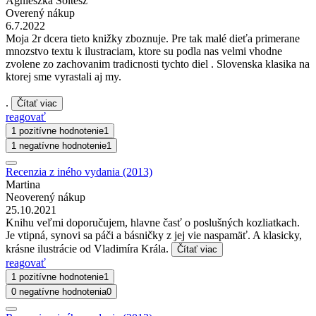
Agnieszka Soltész
Overený nákup
6.7.2022
Moja 2r dcera tieto knižky zboznuje. Pre tak malé dieťa primerane
mnozstvo textu k ilustraciam, ktore su podla nas velmi vhodne
zvolene zo zachovanim tradicnosti tychto diel . Slovenska klasika na
ktorej sme vyrastali aj my.
.
Čítať viac
reagovať
1 pozitívne hodnotenie
1
1 negatívne hodnotenie
1
Recenzia z iného vydania (2013)
Martina
Neoverený nákup
25.10.2021
Knihu veľmi doporučujem, hlavne časť o poslušných kozliatkach.
Je vtipná, synovi sa páči a básničky z jej vie naspamäť. A klasicky,
krásne ilustrácie od Vladimíra Krála.
Čítať viac
reagovať
1 pozitívne hodnotenie
1
0 negatívne hodnotenia
0