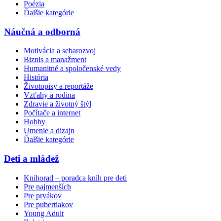
Poézia
Ďalšie kategórie
Náučná a odborná
Motivácia a sebarozvoj
Biznis a manažment
Humanitné a spoločenské vedy
História
Životopisy a reportáže
Vzťahy a rodina
Zdravie a životný štýl
Počítače a internet
Hobby
Umenie a dizajn
Ďalšie kategórie
Deti a mládež
Knihorad – poradca kníh pre deti
Pre najmenších
Pre prvákov
Pre pubertiakov
Young Adult