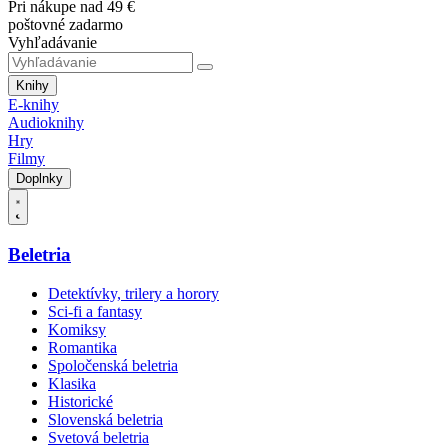
Pri nákupe nad 49 €
poštovné zadarmo
Vyhľadávanie
Knihy
E-knihy
Audioknihy
Hry
Filmy
Doplnky
Beletria
Detektívky, trilery a horory
Sci-fi a fantasy
Komiksy
Romantika
Spoločenská beletria
Klasika
Historické
Slovenská beletria
Svetová beletria