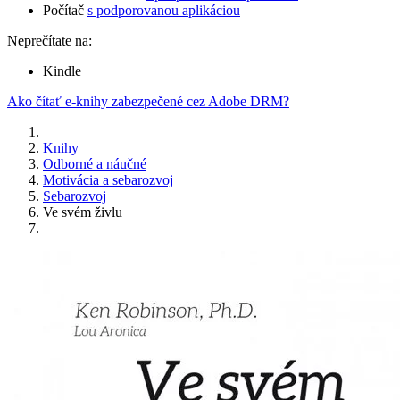
Počítač
s podporovanou aplikáciou
Neprečítate na:
Kindle
Ako čítať e-knihy zabezpečené cez Adobe DRM?
Knihy
Odborné a náučné
Motivácia a sebarozvoj
Sebarozvoj
Ve svém živlu