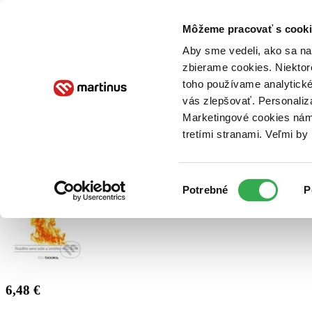
Doručenie
Kníhkupectvá
Knihovrátok
Poukážky
Knižný blog
Kontakt
Môžeme pracovať s cooki
Aby sme vedeli, ako sa na 
zbierame cookies. Niektor
E-knihy
Audioknihy
Hry
Filmy
Knihy
Doplnky
toho používame analytické
vás zlepšovať. Personaliz
Vyhľadávanie
Marketingové cookies nám 
tretími stranami. Veľmi b
Prihlásiť
Výber
Potrebné
P
súhlasu
6,48 €