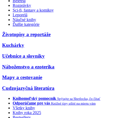
Beletria
Rozprávky
Sci-fi, fantasy a komiksy
Leporelá
Náučné knihy
Ďalšie kategórie
Životopisy a reportáže
Kuchárky
Učebnice a slovníky
Náboženstvo a ezoterika
Mapy a cestovanie
Cudzojazyčná literatúra
Knihomoľský pomocník
Spýtajte sa Sherlocka, čo čítať
Odporúčame pre vás
Knižné tipy ušité na mieru vám
Všetky knihy
Knihy roka 2025
Bestsellery