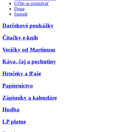
Učím sa rozprávať
Duna
Smradi
Darčekové poukážky
Čítačky e-kníh
Vecičky od Martinusu
Káva, čaj a pochutiny
Hrnčeky a fľaše
Papiernictvo
Zápisníky a kalendáre
Hudba
LP platne