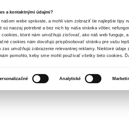
es a kontaktnými údajmi?
našom webe správate, a mohli vám zobraziť tie najlepšie tipy n
é sú naozaj potrebné a bez nich by naša stránka vôbec nefung
 cookies, ktoré nám umožňujú zisťovať, ako náš web funguje, a 
ačné cookies nám dovoľujú prispôsobovať stránku pre vašu lepši
zas umožňujú zobrazenie relevantnej reklamy. Niektoré údaje z
y nám pomohlo, keby sme mohli používať všetky tieto cookies. 
ersonalizačné
Analytické
Marketi