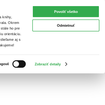
Povoliť všetko
a knihy,
ovala. Okrem
Odmietnuť
stále ho pre
u orientáciu.
dieľame aj s
Ďakujeme!
ngové
Zobraziť detaily