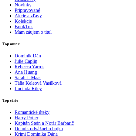
Novinky
Pripravované
Akcie a zľavy
Kolekcie
BookTok
Mám záujem o titul
Top autori
Dominik Dán
Julie Caplin
Rebecca Yarros
Ana Huang
Sarah J. Maas
Táňa Keleová Vasilková
Lucinda Riley
Top série
Romantické úteky
Harry Potter
Kapitán Stein a Notár Barbarič
Denník odvážneho bojka
Krimi Dominika Dána