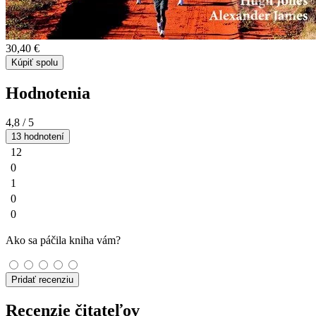
30,40 €
Kúpiť spolu
Hodnotenia
4,8
/ 5
13 hodnotení
12
0
1
0
0
Ako sa páčila kniha vám?
Pridať recenziu
Recenzie čitateľov