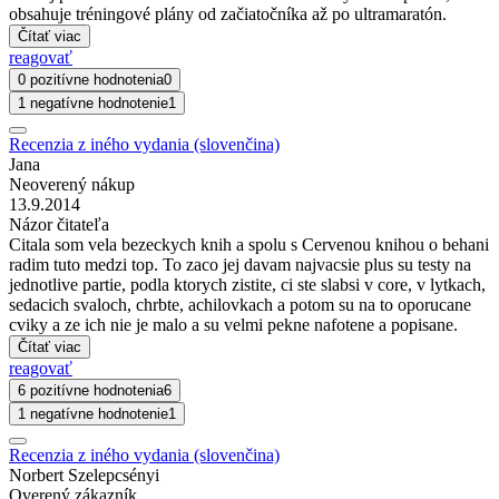
obsahuje tréningové plány od začiatočníka až po ultramaratón.
Čítať viac
reagovať
0 pozitívne hodnotenia
0
1 negatívne hodnotenie
1
Recenzia z iného vydania (slovenčina)
Jana
Neoverený nákup
13.9.2014
Názor čitateľa
Citala som vela bezeckych knih a spolu s Cervenou knihou o behani
radim tuto medzi top. To zaco jej davam najvacsie plus su testy na
jednotlive partie, podla ktorych zistite, ci ste slabsi v core, v lytkach,
sedacich svaloch, chrbte, achilovkach a potom su na to oporucane
cviky a ze ich nie je malo a su velmi pekne nafotene a popisane.
Čítať viac
reagovať
6 pozitívne hodnotenia
6
1 negatívne hodnotenie
1
Recenzia z iného vydania (slovenčina)
Norbert Szelepcsényi
Overený zákazník