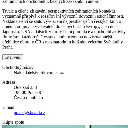
zahraničních obchodníků, běžných zákazníků i autorů.
Trvalé a cílené získávání perspektivních zahraničních kontaktů
významně přispívá k rozšiřování vývozní, dovozní i ediční činnosti.
Nakladatelství se stalo vývozcem nejprestižnějších českých knih o
umění i od jiných vydavatelů do četných států Evropy, ale i do
Japonska, USA a dalších zemí. Vlastní produkce a obchodní aktivity
firmy jsou každoročně vysoce hodnoceny na nejvýznamnější
přehlídce oboru v ČR - mezinárodním knižním veletrhu Svět knihy
Praha.
Čítať viac
Obchodný názov
Nakladatelství Slovart, s.r.o.
Adresa
Oderská 333
196 00 Praha 9
Česká republika
E-mail
polak@slovart.cz
Kúpte spolu