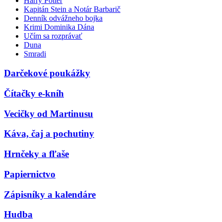
Harry Potter
Kapitán Stein a Notár Barbarič
Denník odvážneho bojka
Krimi Dominika Dána
Učím sa rozprávať
Duna
Smradi
Darčekové poukážky
Čítačky e-kníh
Vecičky od Martinusu
Káva, čaj a pochutiny
Hrnčeky a fľaše
Papiernictvo
Zápisníky a kalendáre
Hudba