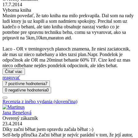
17.7.2014
Vyborna kniha
Musim povedať, že tato kniha ma milo prekvapila. Dal som na rady
ludi ktory ju uz kupili a som nadmieru spokojny. Precital som uz
kadečo o behani, ale tato kniha obsahuje naozaj vsetko co je
potrebne pre spravnu techniku behu, comu sa vyvarovat, ako sa
pripravit na 5km,10km,maraton atd.
Laco - OR v treningovych planoch znamena, že niesi zaciatocnik,
ale mas uz nieco nabehany a ides tazsi plan.Napr. Pondelok je
odpočinok ale OR ma 20minut behanie 60% TF. Cize ked uz mas
nieco odbehane nejdes pondelok odpocinok, ale ides behat.
Čítať viac
reagovať
7 pozitívne hodnotenia
7
0 negatívne hodnotenia
0
Recenzia z iného vydania (slovenčina)
Jana Benešová
Overený zákazník
23.4.2014
Díky začni běhat jsem opravdu začala běhat :-)
Self-help příručka Začni běhat je nejvíc parádní v tom, že její autor,