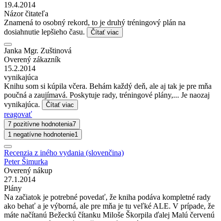
19.4.2014
Názor čitateľa
Znamená to osobný rekord, to je druhý tréningový plán na
dosiahnutie lepšieho času.
Čítať viac
Janka Mgr. Zuštinová
Overený zákazník
15.2.2014
vynikajúca
Knihu som si kúpila včera. Behám každý deň, ale aj tak je pre mňa
poučná a zaujímavá. Poskytuje rady, tréningové plány,... Je naozaj
vynikajúca.
Čítať viac
reagovať
7 pozitívne hodnotenia
7
1 negatívne hodnotenie
1
Recenzia z iného vydania (slovenčina)
Peter Šimurka
Overený nákup
27.1.2014
Plány
Na začiatok je potrebné povedať, že kniha podáva kompletné rady
ako behať a je výborná, ale pre mňa je tu veľké ALE. V prípade, že
máte načítanú Bežeckú čítanku Miloše Škorpila ďalej Malú červenú