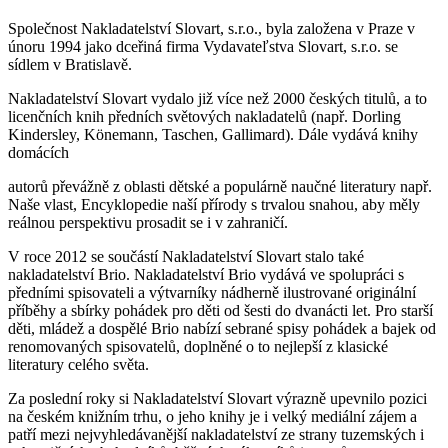
Společnost Nakladatelství Slovart, s.r.o., byla založena v Praze v
únoru 1994 jako dceřiná firma Vydavateľstva Slovart, s.r.o. se
sídlem v Bratislavě.
Nakladatelství Slovart vydalo již více než 2000 českých titulů, a to
licenčních knih předních světových nakladatelů (např. Dorling
Kindersley, Könemann, Taschen, Gallimard). Dále vydává knihy
domácích
autorů převážně z oblasti dětské a populárně naučné literatury např.
Naše vlast, Encyklopedie naší přírody s trvalou snahou, aby měly
reálnou perspektivu prosadit se i v zahraničí.
V roce 2012 se součástí Nakladatelství Slovart stalo také
nakladatelství Brio. Nakladatelství Brio vydává ve spolupráci s
předními spisovateli a výtvarníky nádherně ilustrované originální
příběhy a sbírky pohádek pro děti od šesti do dvanácti let. Pro starší
děti, mládež a dospělé Brio nabízí sebrané spisy pohádek a bajek od
renomovaných spisovatelů, doplněné o to nejlepší z klasické
literatury celého světa.
Za poslední roky si Nakladatelství Slovart výrazně upevnilo pozici
na českém knižním trhu, o jeho knihy je i velký mediální zájem a
patří mezi nejvyhledávanější nakladatelství ze strany tuzemských i