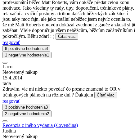
profesionální běžec Matt Roberts, vám dokáže předat celou kopu
motivace. Jako všechny ty rady, tipy, doporučení, tréninkové plány,
relaxační a cvičící postupy a trilion dalších běžeckých záležitostí
jsou taky moc fajn, ale jako totální neběžec jsem nejvíc ocenila to,
že mě Matt Roberts opravdu dokázal zvednout z gauče a zkusit si jít
zaběhat. Vřele doporučuju všem neběžcům, běžcům začátečníkům i
pokročilým. Běhu zdar! : )
Čítať viac
reagovať
8 pozitívne hodnotenia
8
1 negatívne hodnotenie
1
Laco
Neoverený nákup
15.4.2014
rada
Zdravím, vie mi niekto povedať čo presne znamená to OR v
tréningových plánoch na rôzne dni ? Ďakujem
Čítať viac
reagovať
3 pozitívne hodnotenia
3
2 negatívne hodnotenia
2
Recenzia z iného vydania (slovenčina)
Justína
Neoverený nákup