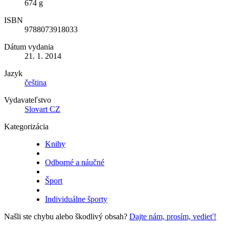
674 g
ISBN
9788073918033
Dátum vydania
21. 1. 2014
Jazyk
čeština
Vydavateľstvo
Slovart CZ
Kategorizácia
Knihy
Odborné a náučné
Šport
Individuálne športy
Našli ste chybu alebo škodlivý obsah?
Dajte nám, prosím, vedieť!