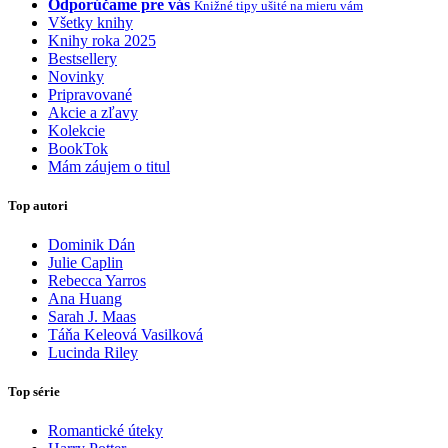
Odporúčame pre vás
Knižné tipy ušité na mieru vám
Všetky knihy
Knihy roka 2025
Bestsellery
Novinky
Pripravované
Akcie a zľavy
Kolekcie
BookTok
Mám záujem o titul
Top autori
Dominik Dán
Julie Caplin
Rebecca Yarros
Ana Huang
Sarah J. Maas
Táňa Keleová Vasilková
Lucinda Riley
Top série
Romantické úteky