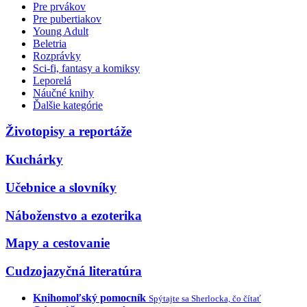
Pre prvákov
Pre pubertiakov
Young Adult
Beletria
Rozprávky
Sci-fi, fantasy a komiksy
Leporelá
Náučné knihy
Ďalšie kategórie
Životopisy a reportáže
Kuchárky
Učebnice a slovníky
Náboženstvo a ezoterika
Mapy a cestovanie
Cudzojazyčná literatúra
Knihomoľský pomocník
Spýtajte sa Sherlocka, čo čítať