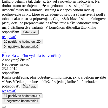
knihu o behaní a tak ďalej až tak veľa nového sa nedozviete. Na
druhú stranu oceňujem to, že na jednom mieste sú prehľadne
uvedené cviky na zahriatie, strečing a v neposlednom rade aj
posilňovacie cviky, ktoré sú zaradené do setov a sú nastavené podľa
toho na akú trasu sa pripravujete. Čo je však hlavné sú tu tréningové
plány detailne prepracované na rôzne trate a ešte jednotlivé trate
majú väčšinou dve varianty. V konečnom dôsledku túto knihu
odporúčam.
Čítať viac
reagovať
20 pozitívne hodnotenia
20
0 negatívne hodnotenia
0
Recenzia z iného vydania (slovenčina)
Anonymný čitateľ
Neoverený nákup
23.1.2014
odporúčam
Kniha prehľadná, plná potrebných informácií, ak to s behom myslíte
vážne. Všetko potrebné a dôležité v jednej knihe / inú nebudete
potrebovať.
Čítať viac
reagovať
14 pozitívne hodnotenia
14
1 negatívne hodnotenie
1