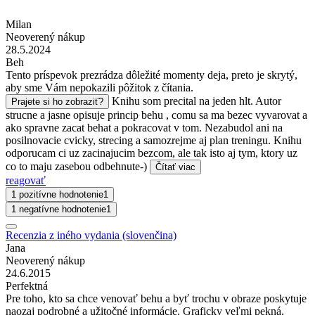
Milan
Neoverený nákup
28.5.2024
Beh
Tento príspevok prezrádza dôležité momenty deja, preto je skrytý,
aby sme Vám nepokazili pôžitok z čítania.
Knihu som precital na jeden hlt. Autor
Prajete si ho zobraziť?
strucne a jasne opisuje princip behu , comu sa ma bezec vyvarovat a
ako spravne zacat behat a pokracovat v tom. Nezabudol ani na
posilnovacie cvicky, strecing a samozrejme aj plan treningu. Knihu
odporucam ci uz zacinajucim bezcom, ale tak isto aj tym, ktory uz
co to maju zasebou odbehnute-)
Čítať viac
reagovať
1 pozitívne hodnotenie
1
1 negatívne hodnotenie
1
Recenzia z iného vydania (slovenčina)
Jana
Neoverený nákup
24.6.2015
Perfektná
Pre toho, kto sa chce venovať behu a byť trochu v obraze poskytuje
naozaj podrobné a užitočné informácie. Graficky veľmi pekná,