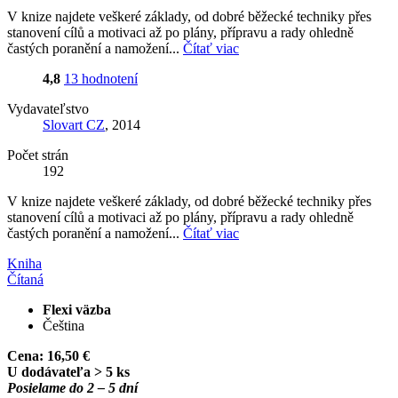
V knize najdete veškeré základy, od dobré běžecké techniky přes
stanovení cílů a motivaci až po plány, přípravu a rady ohledně
častých poranění a namožení...
Čítať viac
4,8
13 hodnotení
Vydavateľstvo
Slovart CZ
, 2014
Počet strán
192
V knize najdete veškeré základy, od dobré běžecké techniky přes
stanovení cílů a motivaci až po plány, přípravu a rady ohledně
častých poranění a namožení...
Čítať viac
Kniha
Čítaná
Flexi väzba
Čeština
Cena:
16,50 €
U dodávateľa > 5 ks
Posielame do 2 – 5 dní