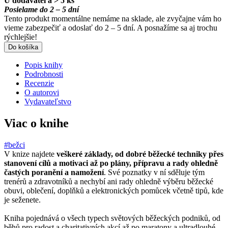
U dodávateľa > 5 ks
Posielame do 2 – 5 dní
Tento produkt momentálne nemáme na sklade, ale zvyčajne vám ho
vieme zabezpečiť a odoslať do 2 – 5 dní. A posnažíme sa aj trochu
rýchlejšie!
Do košíka
Popis knihy
Podrobnosti
Recenzie
O autorovi
Vydavateľstvo
Viac o knihe
#bežci
V knize najdete
veškeré základy, od dobré běžecké techniky přes
stanovení cílů a motivaci až po plány, přípravu a rady ohledně
častých poranění a namožení
. Své poznatky v ní sděluje tým
trenérů a zdravotníků a nechybí ani rady ohledně výběru běžecké
obuvi, oblečení, doplňků a elektronických pomůcek včetně tipů, kde
je seženete.
Kniha pojednává o všech typech světových běžeckých podniků, od
běhů pro radost a charitativních akcí až po maratony a ultradlouhé