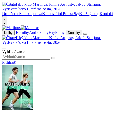
Doručenie
Kníhkupectvá
Knihovrátok
Poukážky
Knižný blog
Kontakt
E-knihy
Audioknihy
Hry
Filmy
Knihy
Doplnky
Vyhľadávanie
Prihlásiť