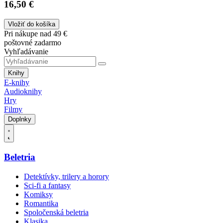
16,50 €
Vložiť do košíka
Pri nákupe nad 49 €
poštovné zadarmo
Vyhľadávanie
Knihy
E-knihy
Audioknihy
Hry
Filmy
Doplnky
Beletria
Detektívky, trilery a horory
Sci-fi a fantasy
Komiksy
Romantika
Spoločenská beletria
Klasika