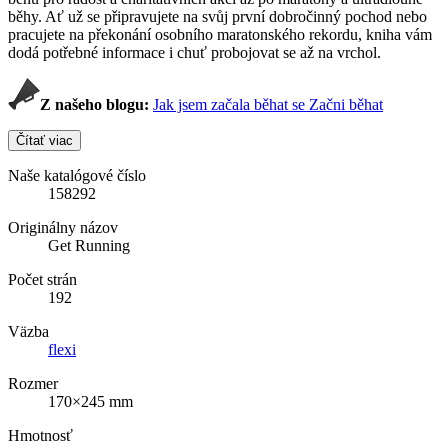
běhy. Ať už se připravujete na svůj první dobročinný pochod nebo
pracujete na překonání osobního maratonského rekordu, kniha vám
dodá potřebné informace i chuť probojovat se až na vrchol.
Z našeho blogu:
Jak jsem začala běhat se Začni běhat
Čítať viac
Naše katalógové číslo
158292
Originálny názov
Get Running
Počet strán
192
Väzba
flexi
Rozmer
170×245 mm
Hmotnosť