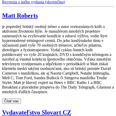
Recenzia z iného vydania (slovenčina)
Matt Roberts
je popredný britský osobný tréner a autor svetoznámych kníh o
aktívnom životnom štýle. Je manažérom mnohých projektov
zameraných na zvyšovanie kondície a zdravú výživu, vedie štyri
hypermoderné tréningové centrá. Do jeho londýnskeho tímu v
súčasnosti patrí vyše 70 osobných trénerov, učiteľov pilatesu,
dietológov a fyzioterapeutov. Vydal cyklus ôsmich kníh
publikovaný vo vyše 20 krajinách, DVD s kondičným tréningom a
navrhol aj vlastnú kolekciu športového oblečenia. Vďaka mnohým
televíznym vystúpeniam a stĺpčekom v periodikách si Matt získal
klientelu medzi takými osobnosťami, ako sú britský premiér David
Cameron s manželkou, ale aj Naomi Campbell, Natalie Imbruglia,
Mell C, Tom Ford, Sandra Bullock či Stingova manželka Trudie
Styler. Matt je hlavný expert na fitnes v BBC Radio 1 a BBC
Breakfast a pravidelne prispieva do The Daily Telegraph, Glamour a
mnohých ďalších časopisov.
Čítať viac
Vydavateľstvo Slovart CZ