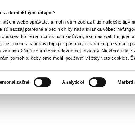
es a kontaktnými údajmi?
našom webe správate, a mohli vám zobraziť tie najlepšie tipy n
é sú naozaj potrebné a bez nich by naša stránka vôbec nefung
 cookies, ktoré nám umožňujú zisťovať, ako náš web funguje, a 
ačné cookies nám dovoľujú prispôsobovať stránku pre vašu lepši
zas umožňujú zobrazenie relevantnej reklamy. Niektoré údaje z
y nám pomohlo, keby sme mohli používať všetky tieto cookies. 
ersonalizačné
Analytické
Marketi