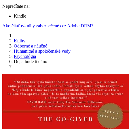
Neprečítate na:
Kindle
Ako čítať e-knihy zabezpečené cez Adobe DRM?
Knihy
Odborné a náučné
Humanitné a spoločenské vedy
Psychológia
Dej a bude ti dáno