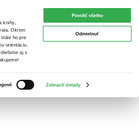
Povoliť všetko
a knihy,
ovala. Okrem
Odmietnuť
stále ho pre
u orientáciu.
dieľame aj s
Ďakujeme!
ngové
Zobraziť detaily