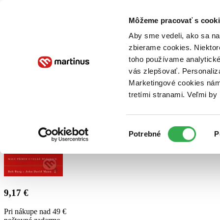
Doručenie
Kníhkupectvá
Knihovrátok
Poukážky
Knižný blog
Kontakt
Môžeme pracovať s cooki
Aby sme vedeli, ako sa na 
E-knihy
Audioknihy
Hry
Filmy
Knihy
Doplnky
zbierame cookies. Niektor
toho používame analytické
Vyhľadávanie
vás zlepšovať. Personaliz
Prihlásiť
Marketingové cookies nám 
tretími stranami. Veľmi b
Výber
Potrebné
P
súhlasu
9,17 €
Pri nákupe nad 49 €