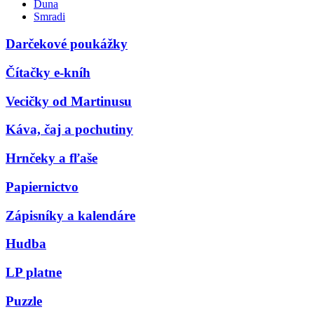
Duna
Smradi
Darčekové poukážky
Čítačky e-kníh
Vecičky od Martinusu
Káva, čaj a pochutiny
Hrnčeky a fľaše
Papiernictvo
Zápisníky a kalendáre
Hudba
LP platne
Puzzle