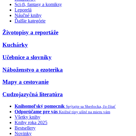
Sci-fi, fantasy a komiksy
Leporelá
Náučné knihy
Ďalšie kategórie
Životopisy a reportáže
Kuchárky
Učebnice a slovníky
Náboženstvo a ezoterika
Mapy a cestovanie
Cudzojazyčná literatúra
Knihomoľský pomocník
Spýtajte sa Sherlocka, čo čítať
Odporúčame pre vás
Knižné tipy ušité na mieru vám
Všetky knihy
Knihy roka 2025
Bestsellery
Novinky