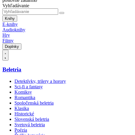
poštovné zadarmo
Vyhľadávanie
Knihy
E-knihy
Audioknihy
Hry
Filmy
Doplnky
Beletria
Detektívky, trilery a horory
Sci-fi a fantasy
Komiksy
Romantika
Spoločenská beletria
Klasika
Historické
Slovenská beletria
Svetová beletria
Poézia