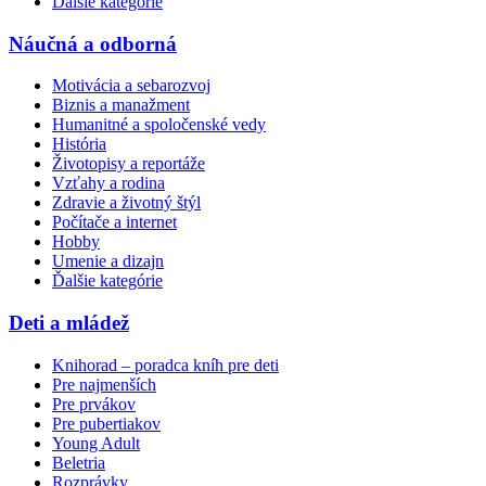
Ďalšie kategórie
Náučná a odborná
Motivácia a sebarozvoj
Biznis a manažment
Humanitné a spoločenské vedy
História
Životopisy a reportáže
Vzťahy a rodina
Zdravie a životný štýl
Počítače a internet
Hobby
Umenie a dizajn
Ďalšie kategórie
Deti a mládež
Knihorad – poradca kníh pre deti
Pre najmenších
Pre prvákov
Pre pubertiakov
Young Adult
Beletria
Rozprávky