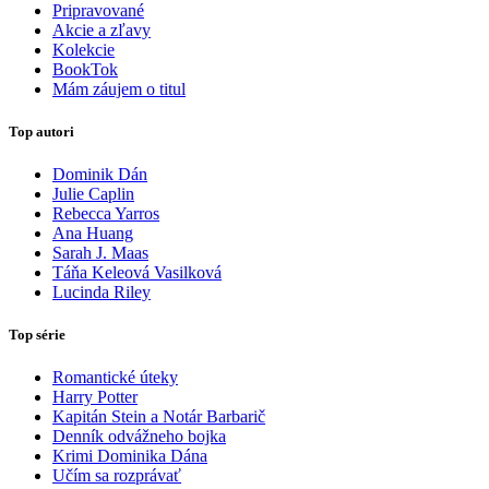
Pripravované
Akcie a zľavy
Kolekcie
BookTok
Mám záujem o titul
Top autori
Dominik Dán
Julie Caplin
Rebecca Yarros
Ana Huang
Sarah J. Maas
Táňa Keleová Vasilková
Lucinda Riley
Top série
Romantické úteky
Harry Potter
Kapitán Stein a Notár Barbarič
Denník odvážneho bojka
Krimi Dominika Dána
Učím sa rozprávať