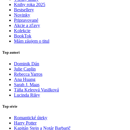
Knihy roka 2025
Bestsellery
Novinky
Pripravované
Akcie a zľavy
Kolekcie
BookTok
Mám záujem o titul
Top autori
Dominik Dán
Julie Caplin
Rebecca Yarros
Ana Huang
Sarah J. Maas
Táňa Keleová Vasilková
Lucinda Riley
Top série
Romantické úteky
Harry Potter
Kapitán Stein a Notár Barbarič