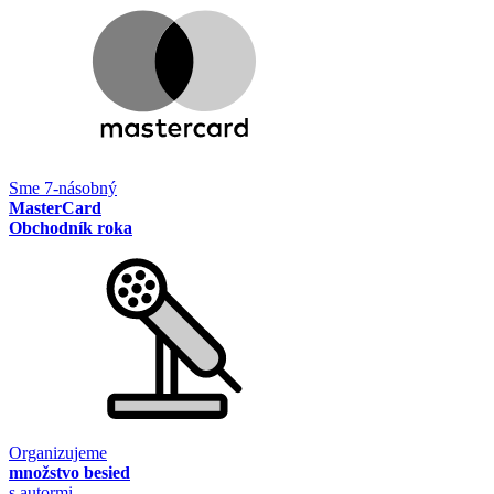
Sme 7-násobný
MasterCard
Obchodník roka
Organizujeme
množstvo besied
s autormi