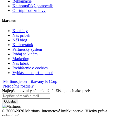
Reklamácie
Knihomoľský pomocník
Odstúpiť od zmluvy
Martinus
Kontakty
Náš príbeh
Náš blog
Knihovrátok
Partnerský systém
Pridaj sa k nám
Marketing
Náš labák
Prehlásenie o cookies
Vyhlásenie o prístupnosti
Martinus je certifikovaný B Corp
Nerobíme rozdiely
Najlepšie novinky sú tie knižné. Získajte ich ako prví:
Odoslať
© 2000-2026 Martinus. Internetové kníhkupectvo. Všetky práva
vyhradené.