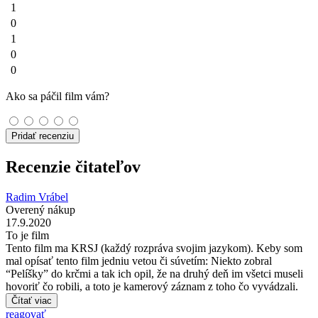
1
0
1
0
0
Ako sa páčil film vám?
Pridať recenziu
Recenzie čitateľov
Radim Vrábel
Overený nákup
17.9.2020
To je film
Tento film ma KRSJ (každý rozpráva svojim jazykom). Keby som
mal opísať tento film jedniu vetou či súvetím: Niekto zobral
“Pelíšky” do krčmi a tak ich opil, že na druhý deň im všetci museli
hovoriť čo robili, a toto je kamerový záznam z toho čo vyvádzali.
Čítať viac
reagovať