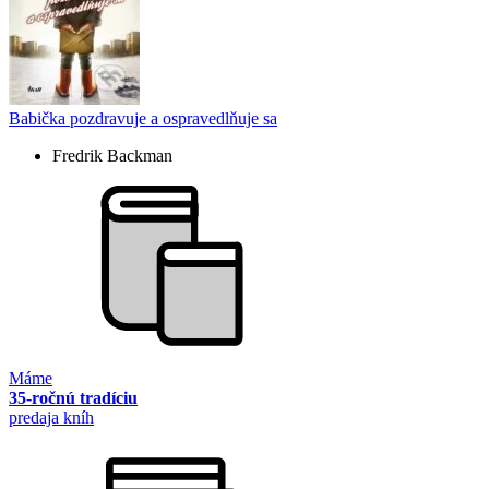
Babička pozdravuje a ospravedlňuje sa
Fredrik Backman
Máme
35-ročnú tradíciu
predaja kníh