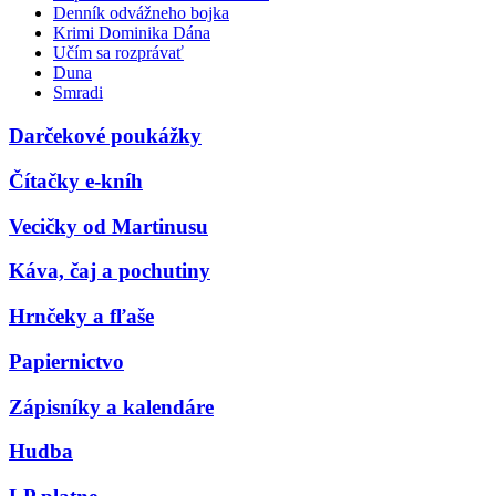
Denník odvážneho bojka
Krimi Dominika Dána
Učím sa rozprávať
Duna
Smradi
Darčekové poukážky
Čítačky e-kníh
Vecičky od Martinusu
Káva, čaj a pochutiny
Hrnčeky a fľaše
Papiernictvo
Zápisníky a kalendáre
Hudba