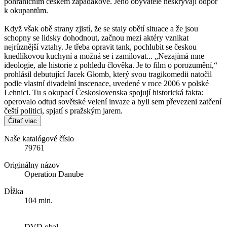
pohraničním českém zapadákově. Jeho obyvatelé neskrývají odpor
k okupantům.
Když však obě strany zjistí, že se staly obětí situace a že jsou
schopny se lidsky dohodnout, začnou mezi aktéry vznikat
nejrůznější vztahy. Je třeba opravit tank, pochlubit se českou
knedlíkovou kuchyní a možná se i zamilovat... „Nezajímá mne
ideologie, ale historie z pohledu člověka. Je to film o porozumění,“
prohlásil debutující Jacek Głomb, který svou tragikomedii natočil
podle vlastní divadelní inscenace, uvedené v roce 2006 v polské
Lehnici. Tu s okupací Československa spojují historická fakta:
operovalo odtud sovětské velení invaze a byli sem převezeni zatčení
čeští politici, spjatí s pražským jarem.
Čítať viac
Naše katalógové číslo
79761
Originálny názov
Operation Danube
Dĺžka
104 min.
DVD obal