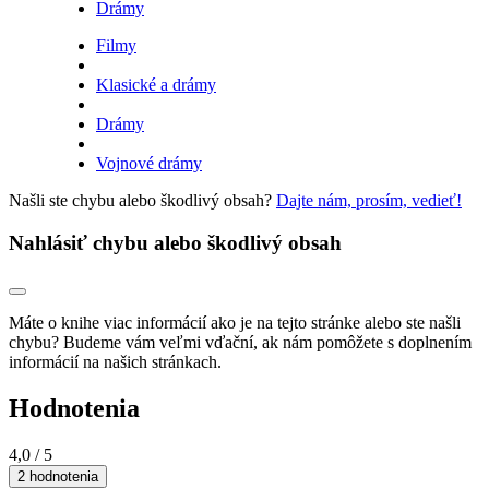
Drámy
Filmy
Klasické a drámy
Drámy
Vojnové drámy
Našli ste chybu alebo škodlivý obsah?
Dajte nám, prosím, vedieť!
Nahlásiť chybu alebo škodlivý obsah
Máte o knihe viac informácií ako je na tejto stránke alebo ste našli
chybu? Budeme vám veľmi vďační, ak nám pomôžete s doplnením
informácií na našich stránkach.
Hodnotenia
4,0
/ 5
2 hodnotenia