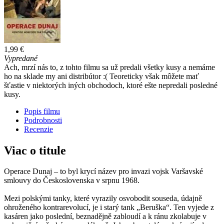
1,99 €
Vypredané
Ach, mrzí nás to, z tohto filmu sa už predali všetky kusy a nemáme
ho na sklade my ani distribútor :( Teoreticky však môžete mať
šťastie v niektorých iných obchodoch, ktoré ešte nepredali posledné
kusy.
Popis filmu
Podrobnosti
Recenzie
Viac o titule
Operace Dunaj – to byl krycí název pro invazi vojsk Varšavské
smlouvy do Československa v srpnu 1968.
Mezi polskými tanky, které vyrazily osvobodit souseda, údajně
ohroženého kontrarevolucí, je i starý tank „Beruška“. Ten vyjede z
kasáren jako poslední, beznadějně zabloudí a k ránu zkolabuje v