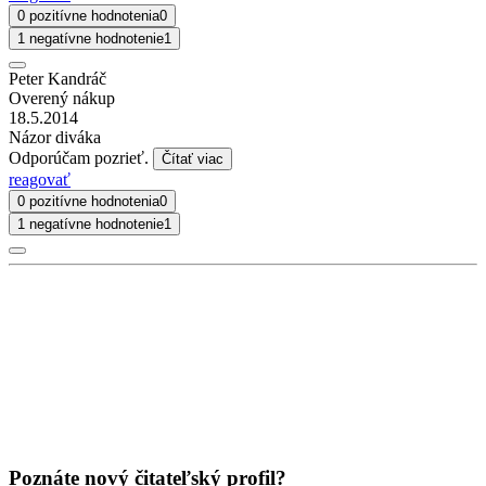
0 pozitívne hodnotenia
0
1 negatívne hodnotenie
1
Peter Kandráč
Overený nákup
18.5.2014
Názor diváka
Odporúčam pozrieť.
Čítať viac
reagovať
0 pozitívne hodnotenia
0
1 negatívne hodnotenie
1
Poznáte nový čitateľský profil?