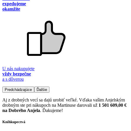
expedujeme
okamžite
U nás nakupujete
vždy bezpečne
a s dôverou
Predchádzajúce
Ďalšie
Aj z drobných vecí sa dajú urobiť veľké. Vďaka vašim Anjelským
drobným ste pri nákupoch na Martinuse darovali už
1 501 609,00 €
na Dobrého Anjela
. Ďakujeme!
Kníhkupectvá