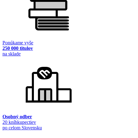
Ponúkame vyše
250 000 titulov
na sklade
Osobný odber
20 kníhkupectiev
po celom Slovensku