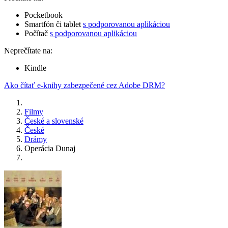
Pocketbook
Smartfón či tablet
s podporovanou aplikáciou
Počítač
s podporovanou aplikáciou
Neprečítate na:
Kindle
Ako čítať e-knihy zabezpečené cez Adobe DRM?
Filmy
České a slovenské
České
Drámy
Operácia Dunaj