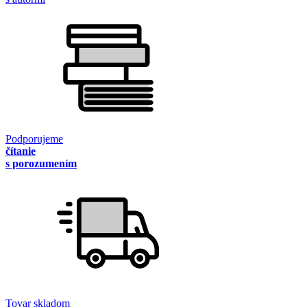
Podporujeme
čítanie
s porozumením
Tovar skladom