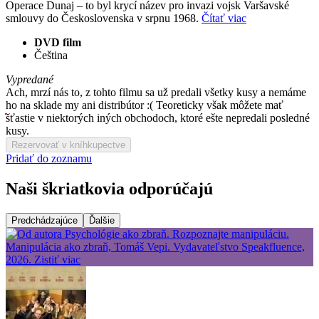
Operace Dunaj – to byl krycí název pro invazi vojsk Varšavské
smlouvy do Československa v srpnu 1968.
Čítať viac
DVD film
Čeština
Vypredané
Ach, mrzí nás to, z tohto filmu sa už predali všetky kusy a nemáme
ho na sklade my ani distribútor :( Teoreticky však môžete mať
šťastie v niektorých iných obchodoch, ktoré ešte nepredali posledné
kusy.
Rezervovať v kníhkupectve
Pridať do zoznamu
Naši škriatkovia odporúčajú
Predchádzajúce
Ďalšie