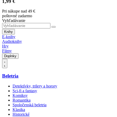
1,99 €
Pri nákupe nad 49 €
poštovné zadarmo
Vyhľadávanie
Knihy
E-knihy
Audioknihy
Hry
Filmy
Doplnky
Beletria
Detektívky, trilery a horory
Sci-fi a fantasy
Komiksy
Romantika
Spoločenská beletria
Klasika
Historické