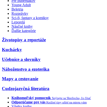
Pre pubertiakov
Young Adult
Beletria
Rozprávky
Sci-fi, fantasy a komiksy
Leporelá
Náučné knihy
Ďalšie kategórie
Životopisy a reportáže
Kuchárky
Učebnice a slovníky
Náboženstvo a ezoterika
Mapy a cestovanie
Cudzojazyčná literatúra
Knihomoľský pomocník
Spýtajte sa Sherlocka, čo čítať
Odporúčame pre vás
Knižné tipy ušité na mieru vám
Všetky knihy