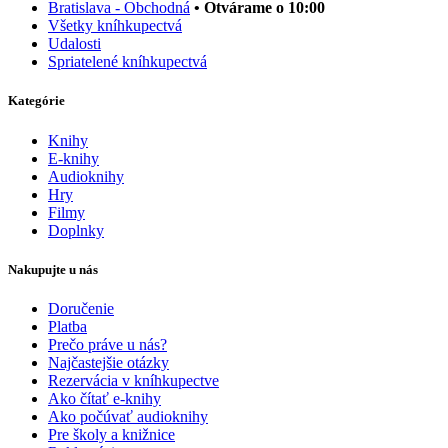
Bratislava - Obchodná
• Otvárame o 10:00
Všetky kníhkupectvá
Udalosti
Spriatelené kníhkupectvá
Kategórie
Knihy
E-knihy
Audioknihy
Hry
Filmy
Doplnky
Nakupujte u nás
Doručenie
Platba
Prečo práve u nás?
Najčastejšie otázky
Rezervácia v kníhkupectve
Ako čítať e-knihy
Ako počúvať audioknihy
Pre školy a knižnice