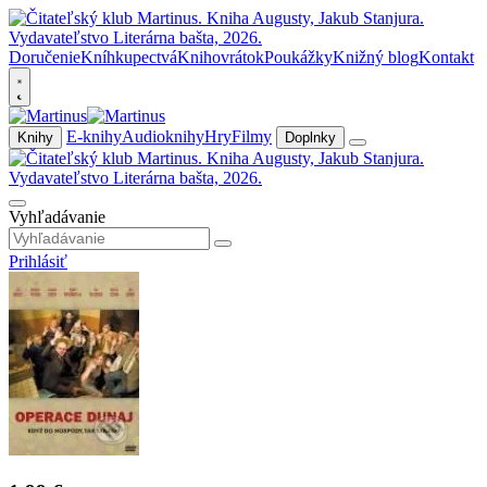
Doručenie
Kníhkupectvá
Knihovrátok
Poukážky
Knižný blog
Kontakt
E-knihy
Audioknihy
Hry
Filmy
Knihy
Doplnky
Vyhľadávanie
Prihlásiť