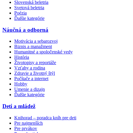
Slovenská beletria
Svetová beletria
Poézia
Ďalšie kategórie
Náučná a odborná
Motivácia a sebarozvoj
Biznis a manažment
Humanitné a spoločenské vedy
História
Životopisy a reportáže
Vzťahy a rodina
Zdravie a životný štýl
Počítače a internet
Hobby
Umenie a dizajn
Ďalšie kategórie
Deti a mládež
Knihorad – poradca kníh pre deti
Pre najmenších
Pre prvákov