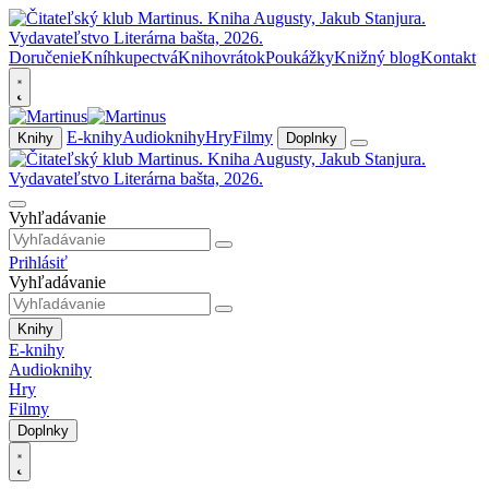
Doručenie
Kníhkupectvá
Knihovrátok
Poukážky
Knižný blog
Kontakt
E-knihy
Audioknihy
Hry
Filmy
Knihy
Doplnky
Vyhľadávanie
Prihlásiť
Vyhľadávanie
Knihy
E-knihy
Audioknihy
Hry
Filmy
Doplnky