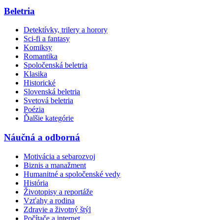
Beletria
Detektívky, trilery a horory
Sci-fi a fantasy
Komiksy
Romantika
Spoločenská beletria
Klasika
Historické
Slovenská beletria
Svetová beletria
Poézia
Ďalšie kategórie
Náučná a odborná
Motivácia a sebarozvoj
Biznis a manažment
Humanitné a spoločenské vedy
História
Životopisy a reportáže
Vzťahy a rodina
Zdravie a životný štýl
Počítače a internet