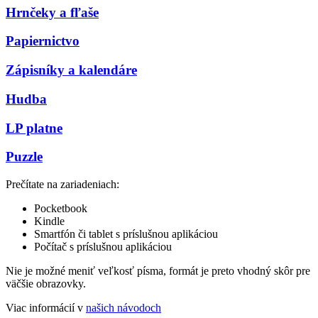
Hrnčeky a fľaše
Papiernictvo
Zápisníky a kalendáre
Hudba
LP platne
Puzzle
Prečítate na zariadeniach:
Pocketbook
Kindle
Smartfón či tablet s príslušnou aplikáciou
Počítač s príslušnou aplikáciou
Nie je možné meniť veľkosť písma, formát je preto vhodný skôr pre
väčšie obrazovky.
Viac informácií v
našich návodoch