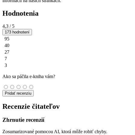
informácií na našich stránkach.
Hodnotenia
4,3
/ 5
173 hodnotení
95
40
27
7
3
Ako sa páčila e-kniha vám?
Pridať recenziu
Recenzie čitateľov
Zhrnutie recenzií
Zosumarizované pomocou AI, ktorá môže robiť chyby.