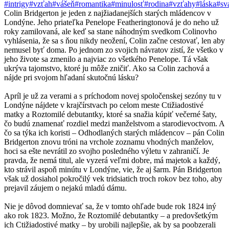
#intrigy
#vzťah
#vášeň
#romantika
#minulosť
#rodina
#vzťahy
#láska
#sv
Colin Bridgerton je jeden z najžiadanejších starých mládencov v
Londýne. Jeho priateľka Penelope Featheringtonová je do neho už
roky zamilovaná, ale keď sa stane náhodným svedkom Colinovho
vyhlásenia, že sa s ňou nikdy neožení, Colin začne cestovať, len aby
nemusel byť doma. Po jednom zo svojich návratov zistí, že všetko v
jeho živote sa zmenilo a najviac zo všetkého Penelope. Tá však
ukrýva tajomstvo, ktoré ju môže zničiť. Ako sa Colin zachová a
nájde pri svojom hľadaní skutočnú lásku?
Apríl je už za verami a s príchodom novej spoločenskej sezóny tu v
Londýne nájdete v krajčírstvach po celom meste Ctižiadostivé
matky a Roztomilé debutantky, ktoré sa snažia kúpiť večerné šaty,
čo budú znamenať rozdiel medzi manželstvom a starodievoctvom. A
čo sa týka ich koristi – Odhodlaných starých mládencov – pán Colin
Bridgerton znovu tróni na vrchole zoznamu vhodných manželov,
hoci sa ešte nevrátil zo svojho posledného výletu v zahraničí. Je
pravda, že nemá titul, ale vyzerá veľmi dobre, má majetok a každý,
kto strávil aspoň minútu v Londýne, vie, že aj šarm. Pán Bridgerton
však už dosiahol pokročilý vek tridsiatich troch rokov bez toho, aby
prejavil záujem o nejakú mladú dámu.
Nie je dôvod domnievať sa, že v tomto ohľade bude rok 1824 iný
ako rok 1823. Možno, že Roztomilé debutantky – a predovšetkým
ich Ctižiadostivé matky – by urobili najlepšie, ak by sa poobzerali