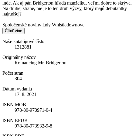
inde. Ak aj pán Bridgerton hľadá manželku, veľmi dobre to skrýva.
Na druhej strane, nie je to ten druh výzvy, ktorý majú debutantky
najradšej?
Spoločenské noviny lady Whistledownovej
Čítať viac
Naše katalógové číslo
1312881
Originálny názov
Romancing Mr. Bridgerton
Počet strán
304
Dátum vydania
17. 8. 2021
ISBN MOBI
978-80-973971-0-4
ISBN EPUB
978-80-973932-9-8