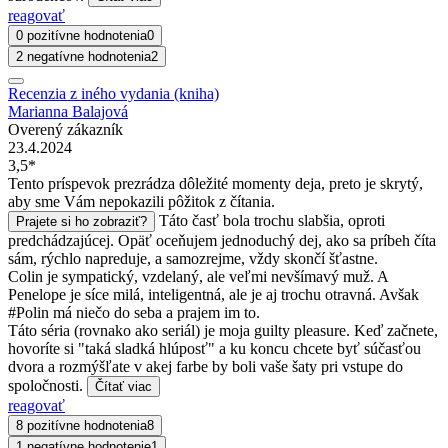
reagovať
0 pozitívne hodnotenia
0
2 negatívne hodnotenia
2
Recenzia z iného vydania (kniha)
Marianna Balajová
Overený zákazník
23.4.2024
3,5*
Tento príspevok prezrádza dôležité momenty deja, preto je skrytý,
aby sme Vám nepokazili pôžitok z čítania.
Táto časť bola trochu slabšia, oproti
Prajete si ho zobraziť?
predchádzajúcej. Opäť oceňujem jednoduchý dej, ako sa príbeh číta
sám, rýchlo napreduje, a samozrejme, vždy skončí šťastne.
Colin je sympatický, vzdelaný, ale veľmi nevšímavý muž. A
Penelope je síce milá, inteligentná, ale je aj trochu otravná. Avšak
#Polin má niečo do seba a prajem im to.
Táto séria (rovnako ako seriál) je moja guilty pleasure. Keď začnete,
hovoríte si "taká sladká hlúposť" a ku koncu chcete byť súčasťou
dvora a rozmýšľate v akej farbe by boli vaše šaty pri vstupe do
spoločnosti.
Čítať viac
reagovať
8 pozitívne hodnotenia
8
1 negatívne hodnotenie
1