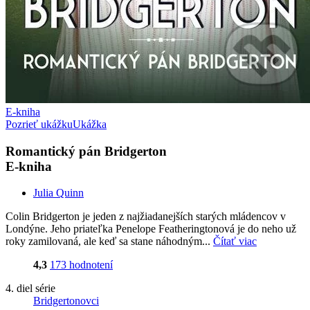
E-kniha
Pozrieť ukážku
Ukážka
Romantický pán Bridgerton
E-kniha
Julia Quinn
Colin Bridgerton je jeden z najžiadanejších starých mládencov v
Londýne. Jeho priateľka Penelope Featheringtonová je do neho už
roky zamilovaná, ale keď sa stane náhodným...
Čítať viac
4,3
173 hodnotení
4. diel série
Bridgertonovci