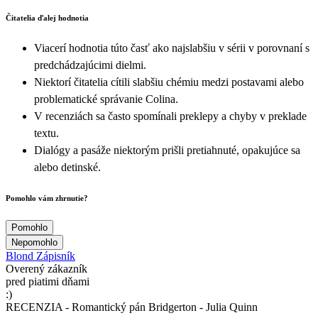
Čitatelia ďalej hodnotia
Viacerí hodnotia túto časť ako najslabšiu v sérii v porovnaní s
predchádzajúcimi dielmi.
Niektorí čitatelia cítili slabšiu chémiu medzi postavami alebo
problematické správanie Colina.
V recenziách sa často spomínali preklepy a chyby v preklade
textu.
Dialógy a pasáže niektorým prišli pretiahnuté, opakujúce sa
alebo detinské.
Pomohlo vám zhrnutie?
Pomohlo
Nepomohlo
Blond Zápisník
Overený zákazník
pred piatimi dňami
:)
RECENZIA - Romantický pán Bridgerton - Julia Quinn