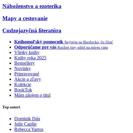
Náboženstvo a ezoterika
Mapy a cestovanie
Cudzojazyčná literatúra
Knihomoľský pomocník
Spýtajte sa Sherlocka, čo čítať
Odporúčame pre vás
Knižné tipy ušité na mieru vám
Všetky knihy
Knihy roka 2025
Bestsellery
Novinky
Pripravované
Akcie a zľavy
Kolekcie
BookTok
Mám záujem o titul
Top autori
Dominik Dán
Julie Caplin
Rebecca Yarros