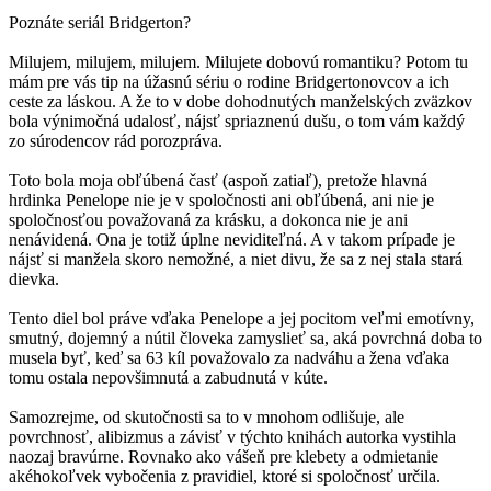
Poznáte seriál Bridgerton?
Milujem, milujem, milujem. Milujete dobovú romantiku? Potom tu
mám pre vás tip na úžasnú sériu o rodine Bridgertonovcov a ich
ceste za láskou. A že to v dobe dohodnutých manželských zväzkov
bola výnimočná udalosť, nájsť spriaznenú dušu, o tom vám každý
zo súrodencov rád porozpráva.
Toto bola moja obľúbená časť (aspoň zatiaľ), pretože hlavná
hrdinka Penelope nie je v spoločnosti ani obľúbená, ani nie je
spoločnosťou považovaná za krásku, a dokonca nie je ani
nenávidená. Ona je totiž úplne neviditeľná. A v takom prípade je
nájsť si manžela skoro nemožné, a niet divu, že sa z nej stala stará
dievka.
Tento diel bol práve vďaka Penelope a jej pocitom veľmi emotívny,
smutný, dojemný a nútil človeka zamyslieť sa, aká povrchná doba to
musela byť, keď sa 63 kíl považovalo za nadváhu a žena vďaka
tomu ostala nepovšimnutá a zabudnutá v kúte.
Samozrejme, od skutočnosti sa to v mnohom odlišuje, ale
povrchnosť, alibizmus a závisť v týchto knihách autorka vystihla
naozaj bravúrne. Rovnako ako vášeň pre klebety a odmietanie
akéhokoľvek vybočenia z pravidiel, ktoré si spoločnosť určila.