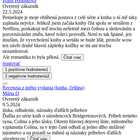
Ivana Hloušková
Overený zákazník
22.5.2024
Pennelope je moje oblíbená postava z celé série a kniha o ní mě taky
zajímala nejvíce. Jelikož jsem začala knihy číst spolu se seriálem z
Netflixu, poskakuji teď trochu nešetrně mezi četbou a sledováním a
porovnáváním změn, které tvůrci provedli. Není to tak špatné, jen
doufám, že vyvrcholení knihy a seriálu se bude lišit, protože wow
ten závěr druhé hlavní zápletky knížky se mi ani trochu
nezamlouval.
Ale romantika to byla pěkná.
Čítať viac
reagovať
1 pozitívne hodnotenie
1
2 negatívne hodnotenia
2
Recenzia z iného vydania (kniha, čeština)
Mária D
Overený zákazník
9.5.2024
láska, odhalenie, náznaky ďalších príbehov
Ďalšia zo série kníh o súrodencoch Bridgertonových. Príbeh tretieho
syna, Colina a jeho lásky. Okrem hlavnej dejovej línie, milostného
vzplanutia Colina, sa v tejto časti odhalí aj jedno dlho strážené
tajomstvo a na pozadí sa mihnú aj náznaky príbehov ďalších
súrodencov.
Čítať viac