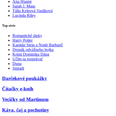
Ana Huang
Sarah J. Maas
Táňa Keleová Vasilková
Lucinda Riley
Top série
Romantické úteky
Harry Potter
Kapitán Stein a Notár Barbarič
Denník odvážneho bojka
Krimi Dominika Dána
Učím sa rozprávať
Duna
Smradi
Darčekové poukážky
Čítačky e-kníh
Vecičky od Martinusu
Káva, čaj a pochutiny