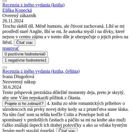
Recenzia z iného vydania (kniha)
Eliška Kopecká
Overený zákazník
26.11.2024
Trochu slabší díl. Méně humoru, ale čtivost zachovaná. Líbí se mi
prostředí staré Anglie, líbí se mi, že autorka myslí i na dívky, které
nejsou v centru zájmu a v tomto díle je ubezpečuje o jejich právu na
štěstí.
Čítať viac
reagovať
0 pozitívne hodnotenia
0
1 negatívne hodnotenie
1
Recenzia z iného vydania (kniha, čeština)
Ivana Dlugošová
Neoverený nákup
30.6.2024
Tento príspevok prezrádza dôležité momenty deja, preto je skrytý,
aby sme Vám nepokazili pôžitok z čítania.
4. kniha zo série romantických príbehov o
Prajete si ho zobraziť?
súrodencoch má prvky novej doby kedy sa z priateľstva stane láska.
Na túto časť som sa tešila keďže Colin a Penelope boli už
spomínaný v predošlých častiach a páčilo sa mi na knihe ako muži
ťažko znášajú úspech ich drahej polovičky a ako sa vďaka bystrým
ženám muži stavájú úspešní.
Čítať viac