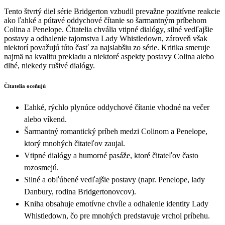
Tento štvrtý diel série Bridgerton vzbudil prevažne pozitívne reakcie
ako ľahké a pútavé oddychové čítanie so šarmantným príbehom
Colina a Penelope. Čitatelia chvália vtipné dialógy, silné vedľajšie
postavy a odhalenie tajomstva Lady Whistledown, zároveň však
niektorí považujú túto časť za najslabšiu zo série. Kritika smeruje
najmä na kvalitu prekladu a niektoré aspekty postavy Colina alebo
dlhé, niekedy rušivé dialógy.
Čitatelia oceňujú
Ľahké, rýchlo plynúce oddychové čítanie vhodné na večer
alebo víkend.
Šarmantný romantický príbeh medzi Colinom a Penelope,
ktorý mnohých čitateľov zaujal.
Vtipné dialógy a humorné pasáže, ktoré čitateľov často
rozosmejú.
Silné a obľúbené vedľajšie postavy (napr. Penelope, lady
Danbury, rodina Bridgertonovcov).
Kniha obsahuje emotívne chvíle a odhalenie identity Lady
Whistledown, čo pre mnohých predstavuje vrchol príbehu.