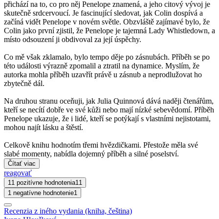
přichází na to, co pro něj Penelope znamená, a jeho citový vývoj je
skutečně srdcervoucí. Je fascinující sledovat, jak Colin dospívá a
začíná vidět Penelope v novém světle. Obzvláště zajímavé bylo, že
Colin jako první zjistil, že Penelope je tajemná Lady Whistledown, a
místo odsouzení ji obdivoval za její úspěchy.
Co mě však zklamalo, bylo tempo děje po zásnubách. Příběh se po
této události výrazně zpomalil a ztratil na dynamice. Myslím, že
autorka mohla příběh uzavřít právě u zásnub a neprodlužovat ho
zbytečně dál.
Na druhou stranu oceňuji, jak Julia Quinnová dává naději čtenářům,
kteří se necítí dobře ve své kůži nebo mají nízké sebevědomí. Příběh
Penelope ukazuje, že i lidé, kteří se potýkají s vlastními nejistotami,
mohou najít lásku a štěstí.
Celkově knihu hodnotím třemi hvězdičkami. Přestože měla své
slabé momenty, nabídla dojemný příběh a silné poselství.
Čítať viac
reagovať
11 pozitívne hodnotenia
11
1 negatívne hodnotenie
1
Recenzia z iného vydania (kniha, čeština)