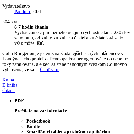
Vydavateľstvo
Pandora
, 2021
304 strán
6-7 hodín čítania
Vychádzame z priemerného údaju o rýchlosti čítania 230 slov
za minútu, od knihy ku knihe a čitateľa ku čitateľovi sa to
však môže líšiť.
Colin Bridgerton je jeden z najžiadanejších starých mládencov v
Londýne. Jeho priateľka Penelope Featheringtonová je do neho už
roky zamilovaná, ale keď sa stane náhodným svedkom Colinovho
vyhlásenia, že sa ...
Čítať viac
Kniha
E-kniha
Čítaná
PDF
Prečítate na zariadeniach:
Pocketbook
Kindle
Smartfón či tablet s príslušnou aplikáciou