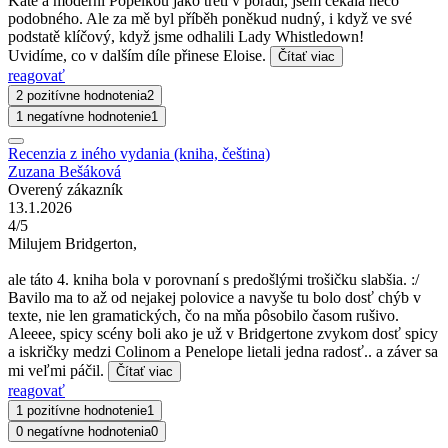
Kate a moderní Popelkou jako třetí v pořadí, jsem čekala něco
podobného. Ale za mě byl příběh poněkud nudný, i když ve své
podstatě klíčový, když jsme odhalili Lady Whistledown!
Uvidíme, co v dalším díle přinese Eloise.
Čítať viac
reagovať
2 pozitívne hodnotenia
2
1 negatívne hodnotenie
1
Recenzia z iného vydania (kniha, čeština)
Zuzana Bešáková
Overený zákazník
13.1.2026
4/5
Milujem Bridgerton,
ale táto 4. kniha bola v porovnaní s predošlými trošičku slabšia. :/
Bavilo ma to až od nejakej polovice a navyše tu bolo dosť chýb v
texte, nie len gramatických, čo na mňa pôsobilo časom rušivo.
Aleeee, spicy scény boli ako je už v Bridgertone zvykom dosť spicy
a iskričky medzi Colinom a Penelope lietali jedna radosť.. a záver sa
mi veľmi páčil.
Čítať viac
reagovať
1 pozitívne hodnotenie
1
0 negatívne hodnotenia
0