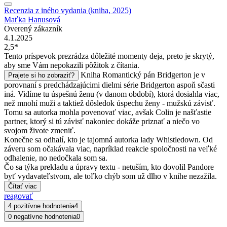
Recenzia z iného vydania (kniha, 2025)
Maťka Hanusová
Overený zákazník
4.1.2025
2,5*
Tento príspevok prezrádza dôležité momenty deja, preto je skrytý,
aby sme Vám nepokazili pôžitok z čítania.
Kniha Romantický pán Bridgerton je v
Prajete si ho zobraziť?
porovnaní s predchádzajúcimi dielmi série Bridgerton aspoň sčasti
iná. Vidíme tu úspešnú ženu (v danom období), ktorá dosiahla viac,
než mnohí muži a taktiež dôsledok úspechu ženy - mužskú závisť.
Tomu sa autorka mohla povenovať viac, avšak Colin je našťastie
partner, ktorý si tú závisť nakoniec dokáže priznať a niečo vo
svojom živote zmeniť.
Konečne sa odhalí, kto je tajomná autorka lady Whistledown. Od
záveru som očakávala viac, napríklad reakcie spoločnosti na veľké
odhalenie, no nedočkala som sa.
Čo sa týka prekladu a úpravy textu - netuším, kto dovolil Pandore
byť vydavateľstvom, ale toľko chýb som už dlho v knihe nezažila.
Čítať viac
reagovať
4 pozitívne hodnotenia
4
0 negatívne hodnotenia
0