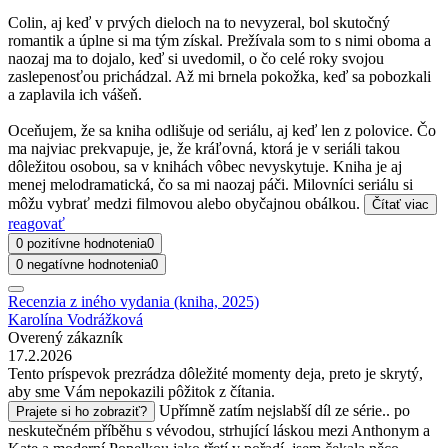
Colin, aj keď v prvých dieloch na to nevyzeral, bol skutočný
romantik a úplne si ma tým získal. Prežívala som to s nimi oboma a
naozaj ma to dojalo, keď si uvedomil, o čo celé roky svojou
zaslepenosťou prichádzal. Až mi brnela pokožka, keď sa pobozkali
a zaplavila ich vášeň.
Oceňujem, že sa kniha odlišuje od seriálu, aj keď len z polovice. Čo
ma najviac prekvapuje, je, že kráľovná, ktorá je v seriáli takou
dôležitou osobou, sa v knihách vôbec nevyskytuje. Kniha je aj
menej melodramatická, čo sa mi naozaj páči. Milovníci seriálu si
môžu vybrať medzi filmovou alebo obyčajnou obálkou.
Čítať viac
reagovať
0 pozitívne hodnotenia
0
0 negatívne hodnotenia
0
Recenzia z iného vydania (kniha, 2025)
Karolína Vodrážková
Overený zákazník
17.2.2026
Tento príspevok prezrádza dôležité momenty deja, preto je skrytý,
aby sme Vám nepokazili pôžitok z čítania.
Upřímně zatím nejslabší díl ze série.. po
Prajete si ho zobraziť?
neskutečném příběhu s vévodou, strhující láskou mezi Anthonym a