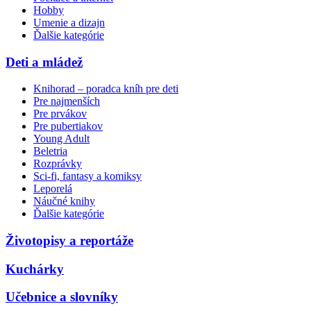
Hobby
Umenie a dizajn
Ďalšie kategórie
Deti a mládež
Knihorad – poradca kníh pre deti
Pre najmenších
Pre prvákov
Pre pubertiakov
Young Adult
Beletria
Rozprávky
Sci-fi, fantasy a komiksy
Leporelá
Náučné knihy
Ďalšie kategórie
Životopisy a reportáže
Kuchárky
Učebnice a slovníky