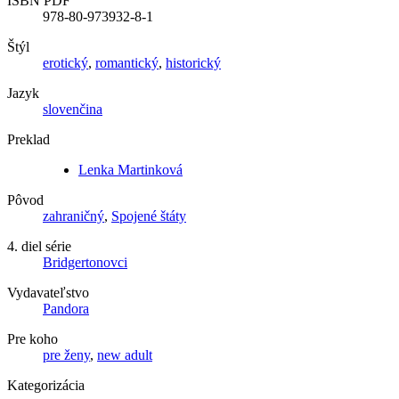
ISBN PDF
978-80-973932-8-1
Štýl
erotický
,
romantický
,
historický
Jazyk
slovenčina
Preklad
Lenka Martinková
Pôvod
zahraničný
,
Spojené štáty
4. diel série
Bridgertonovci
Vydavateľstvo
Pandora
Pre koho
pre ženy
,
new adult
Kategorizácia