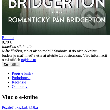
E-kniha
9,70 €
Ihneď na stiahnutie
Máte čítačku, tablet alebo mobil? Stiahnite si do nich e-knihu:
budete ju mať hneď a ešte aj ušetríte život stromom. Viac informácii
o e-knihách
nájdete tu
.
Do košíka
Popis e-knihy
Podrobnosti
Recenzie
O autorovi
Viac o e-knihe
Pozrieť ukážku
Ukážka