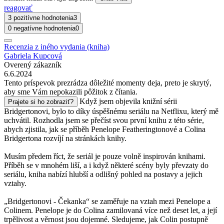
reagovať
3 pozitívne hodnotenia
3
0 negatívne hodnotenia
0
Recenzia z iného vydania (kniha)
Gabriela Kupcová
Overený zákazník
6.6.2024
Tento príspevok prezrádza dôležité momenty deja, preto je skrytý,
aby sme Vám nepokazili pôžitok z čítania.
Když jsem objevila knižní sérii
Prajete si ho zobraziť?
Bridgertonovi, bylo to díky úspěšnému seriálu na Netflixu, který mě
uchvátil. Rozhodla jsem se přečíst svou první knihu z této série,
abych zjistila, jak se příběh Penelope Featheringtonové a Colina
Bridgertona rozvíjí na stránkách knihy.
Musím předem říct, že seriál je pouze volně inspirován knihami.
Příběh se v mnohém liší, a i když některé scény byly převzaty do
seriálu, kniha nabízí hlubší a odlišný pohled na postavy a jejich
vztahy.
„Bridgertonovi - Čekanka“ se zaměřuje na vztah mezi Penelope a
Colinem. Penelope je do Colina zamilovaná více než deset let, a její
trpělivost a věrnost jsou dojemné. Sledujeme, jak Colin postupně