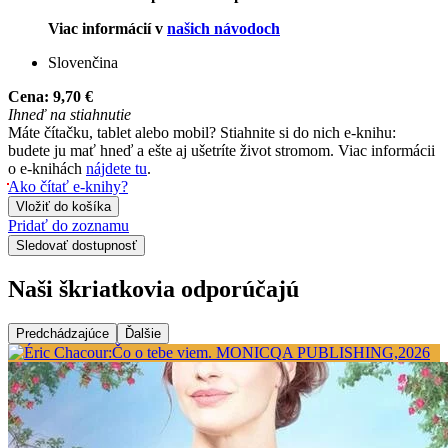
Viac informácií v
našich návodoch
Slovenčina
Cena:
9,70 €
Ihneď na stiahnutie
Máte čítačku, tablet alebo mobil? Stiahnite si do nich e-knihu:
budete ju mať hneď a ešte aj ušetríte život stromom. Viac informácii
o e-knihách
nájdete tu
.
Ako čítať e-knihy?
Vložiť do košíka
Pridať do zoznamu
Sledovať dostupnosť
Naši škriatkovia odporúčajú
Predchádzajúce
Ďalšie