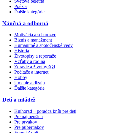
Svetová beletria
Poézia
Ďalšie kategórie
Náučná a odborná
Motivácia a sebarozvoj
Biznis a manažment
Humanitné a spoločenské vedy
História
Životopisy a reportáže
Vzťahy a rodina
Zdravie a životný štýl
Počítače a internet
Hobby
Umenie a dizajn
Ďalšie kategórie
Deti a mládež
Knihorad – poradca kníh pre deti
Pre najmenších
Pre prvákov
Pre pubertiakov
Young Adult