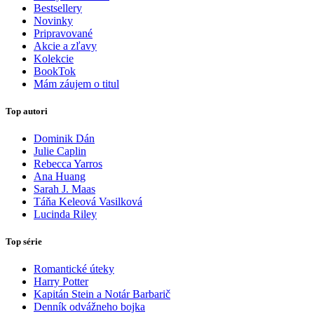
Bestsellery
Novinky
Pripravované
Akcie a zľavy
Kolekcie
BookTok
Mám záujem o titul
Top autori
Dominik Dán
Julie Caplin
Rebecca Yarros
Ana Huang
Sarah J. Maas
Táňa Keleová Vasilková
Lucinda Riley
Top série
Romantické úteky
Harry Potter
Kapitán Stein a Notár Barbarič
Denník odvážneho bojka