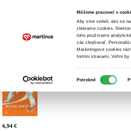
Doručenie
Kníhkupectvá
Knihovrátok
Poukážky
Knižný blog
Kontakt
Môžeme pracovať s cooki
Aby sme vedeli, ako sa na 
zbierame cookies. Niektor
E-knihy
Audioknihy
Hry
Filmy
Knihy
Doplnky
toho používame analytické
vás zlepšovať. Personaliz
Vyhľadávanie
Marketingové cookies nám 
tretími stranami. Veľmi b
Prihlásiť
Výber
Potrebné
P
súhlasu
6,94 €