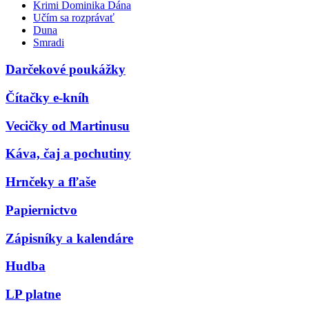
Krimi Dominika Dána
Učím sa rozprávať
Duna
Smradi
Darčekové poukážky
Čítačky e-kníh
Vecičky od Martinusu
Káva, čaj a pochutiny
Hrnčeky a fľaše
Papiernictvo
Zápisníky a kalendáre
Hudba
LP platne