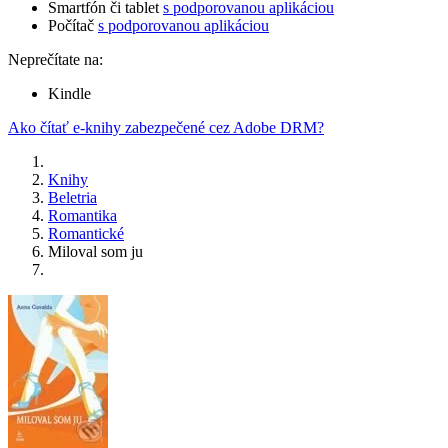
Smartfón či tablet
s podporovanou aplikáciou
Počítač
s podporovanou aplikáciou
Neprečítate na:
Kindle
Ako čítať e-knihy zabezpečené cez Adobe DRM?
Knihy
Beletria
Romantika
Romantické
Miloval som ju