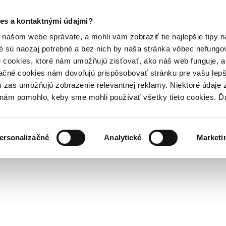
es a kontaktnými údajmi?
našom webe správate, a mohli vám zobraziť tie najlepšie tipy n
é sú naozaj potrebné a bez nich by naša stránka vôbec nefung
 cookies, ktoré nám umožňujú zisťovať, ako náš web funguje, a 
ačné cookies nám dovoľujú prispôsobovať stránku pre vašu lepši
zas umožňujú zobrazenie relevantnej reklamy. Niektoré údaje z
y nám pomohlo, keby sme mohli používať všetky tieto cookies. 
ersonalizačné
Analytické
Marketi