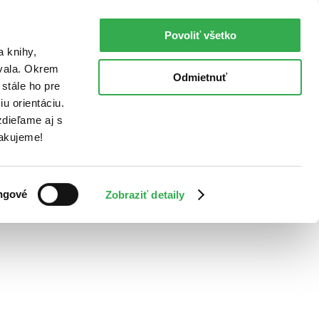
Povoliť všetko
a knihy,
ovala. Okrem
Odmietnuť
stále ho pre
u orientáciu.
dieľame aj s
Ďakujeme!
ngové
Zobraziť detaily