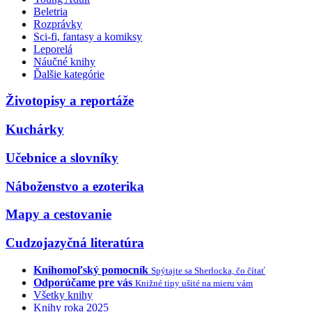
Beletria
Rozprávky
Sci-fi, fantasy a komiksy
Leporelá
Náučné knihy
Ďalšie kategórie
Životopisy a reportáže
Kuchárky
Učebnice a slovníky
Náboženstvo a ezoterika
Mapy a cestovanie
Cudzojazyčná literatúra
Knihomoľský pomocník
Spýtajte sa Sherlocka, čo čítať
Odporúčame pre vás
Knižné tipy ušité na mieru vám
Všetky knihy
Knihy roka 2025