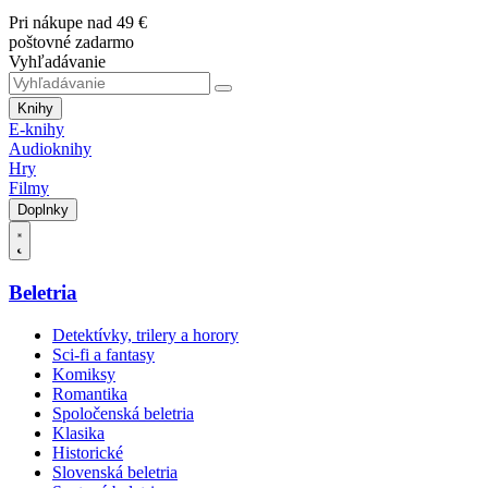
Pri nákupe nad 49 €
poštovné zadarmo
Vyhľadávanie
Knihy
E-knihy
Audioknihy
Hry
Filmy
Doplnky
Beletria
Detektívky, trilery a horory
Sci-fi a fantasy
Komiksy
Romantika
Spoločenská beletria
Klasika
Historické
Slovenská beletria