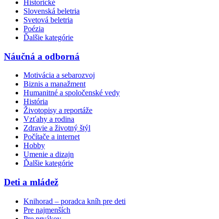
Historické
Slovenská beletria
Svetová beletria
Poézia
Ďalšie kategórie
Náučná a odborná
Motivácia a sebarozvoj
Biznis a manažment
Humanitné a spoločenské vedy
História
Životopisy a reportáže
Vzťahy a rodina
Zdravie a životný štýl
Počítače a internet
Hobby
Umenie a dizajn
Ďalšie kategórie
Deti a mládež
Knihorad – poradca kníh pre deti
Pre najmenších
Pre prvákov