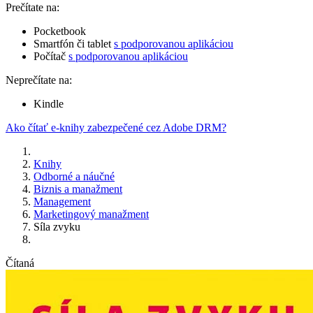
Prečítate na:
Pocketbook
Smartfón či tablet
s podporovanou aplikáciou
Počítač
s podporovanou aplikáciou
Neprečítate na:
Kindle
Ako čítať e-knihy zabezpečené cez Adobe DRM?
Knihy
Odborné a náučné
Biznis a manažment
Management
Marketingový manažment
Síla zvyku
Čítaná