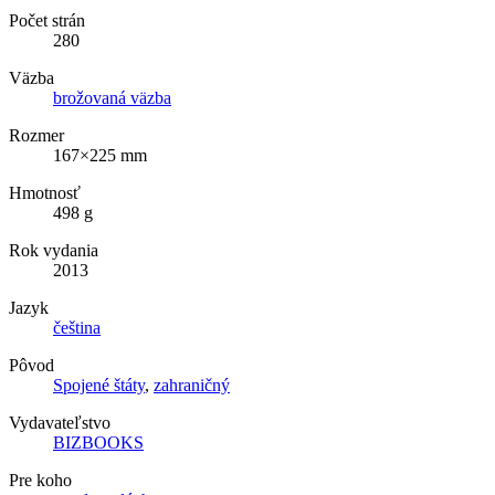
Počet strán
280
Väzba
brožovaná väzba
Rozmer
167×225 mm
Hmotnosť
498 g
Rok vydania
2013
Jazyk
čeština
Pôvod
Spojené štáty
,
zahraničný
Vydavateľstvo
BIZBOOKS
Pre koho