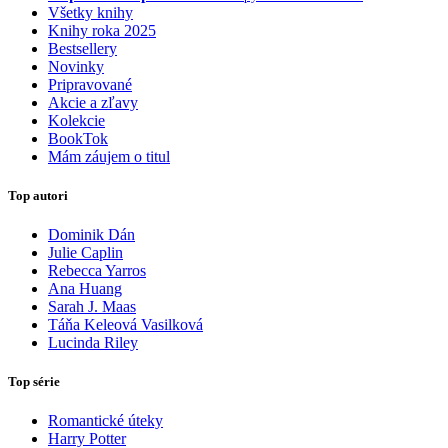
Všetky knihy
Knihy roka 2025
Bestsellery
Novinky
Pripravované
Akcie a zľavy
Kolekcie
BookTok
Mám záujem o titul
Top autori
Dominik Dán
Julie Caplin
Rebecca Yarros
Ana Huang
Sarah J. Maas
Táňa Keleová Vasilková
Lucinda Riley
Top série
Romantické úteky
Harry Potter