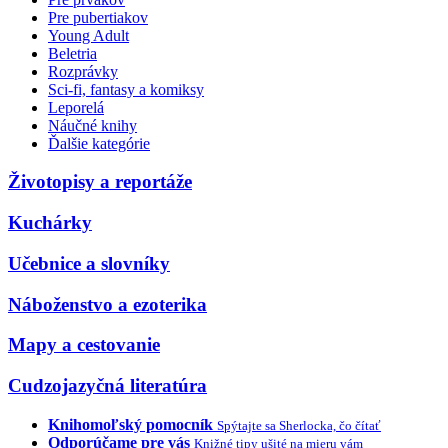
Pre pubertiakov
Young Adult
Beletria
Rozprávky
Sci-fi, fantasy a komiksy
Leporelá
Náučné knihy
Ďalšie kategórie
Životopisy a reportáže
Kuchárky
Učebnice a slovníky
Náboženstvo a ezoterika
Mapy a cestovanie
Cudzojazyčná literatúra
Knihomoľský pomocník
Spýtajte sa Sherlocka, čo čítať
Odporúčame pre vás
Knižné tipy ušité na mieru vám