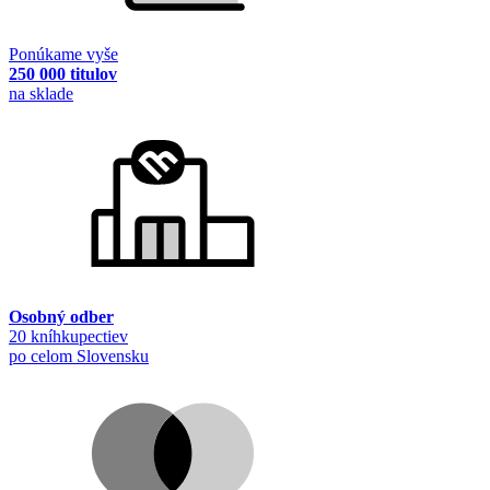
Ponúkame vyše
250 000 titulov
na sklade
Osobný odber
20 kníhkupectiev
po celom Slovensku