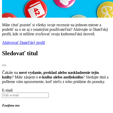
Máte chuť pozrieť si všetky svoje recenzie na jednom mieste a
podeliť sa o ne aj s ostatnými používateľmi? Aktivujte si čítateľský
profil, kde si môžete zvyšovať svoju knihomoľskú úroveň.
Aktivovať čitateľský profil
Sledovať titul
Čakáte na
nové vydanie, preklad alebo naskladnenie tejto
knihy
? Máte záujem o
e-knihu alebo audioknihu
? Sledujte titul a
pošleme vám upozornenie, keď niečo z toho pridáme do ponuky.
E-mail
Zaujíma ma