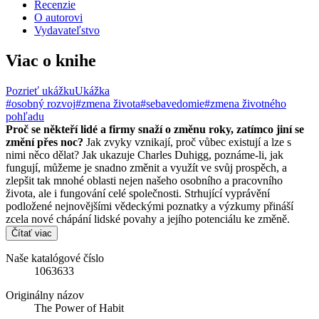
Recenzie
O autorovi
Vydavateľstvo
Viac o knihe
Pozrieť ukážku
Ukážka
#osobný rozvoj
#zmena života
#sebavedomie
#zmena životného
pohľadu
Proč se někteří lidé a firmy snaží o změnu roky, zatímco jiní se
změní přes noc?
Jak zvyky vznikají, proč vůbec existují a lze s
nimi něco dělat? Jak ukazuje Charles Duhigg, poznáme-li, jak
fungují, můžeme je snadno změnit a využít ve svůj prospěch, a
zlepšit tak mnohé oblasti nejen našeho osobního a pracovního
života, ale i fungování celé společnosti. Strhující vyprávění
podložené nejnovějšími vědeckými poznatky a výzkumy přináší
zcela nové chápání lidské povahy a jejího potenciálu ke změně.
Čítať viac
Naše katalógové číslo
1063633
Originálny názov
The Power of Habit