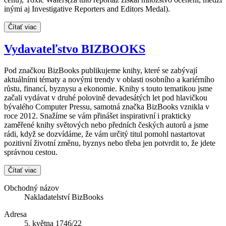
inými aj Investigative Reporters and Editors Medal).
Čítať viac
Vydavateľstvo BIZBOOKS
Pod značkou BizBooks publikujeme knihy, které se zabývají
aktuálními tématy a novými trendy v oblasti osobního a kariérního
růstu, financí, byznysu a ekonomie. Knihy s touto tematikou jsme
začali vydávat v druhé polovině devadesátých let pod hlavičkou
bývalého Computer Pressu, samotná značka BizBooks vznikla v
roce 2012. Snažíme se vám přinášet inspirativní i prakticky
zaměřené knihy světových nebo předních českých autorů a jsme
rádi, když se dozvídáme, že vám určitý titul pomohl nastartovat
pozitivní životní změnu, byznys nebo třeba jen potvrdit to, že jdete
správnou cestou.
Čítať viac
Obchodný názov
Nakladatelství BizBooks
Adresa
5. května 1746/22