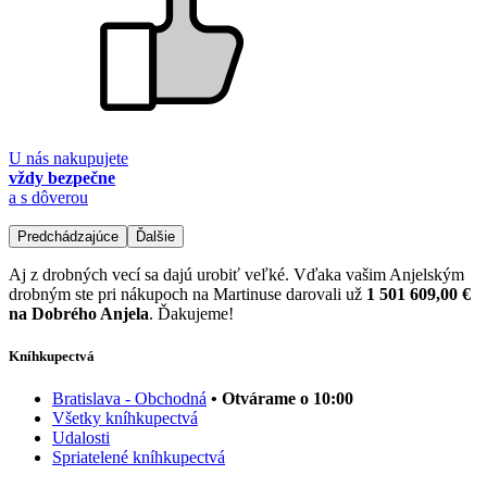
U nás nakupujete
vždy bezpečne
a s dôverou
Predchádzajúce
Ďalšie
Aj z drobných vecí sa dajú urobiť veľké. Vďaka vašim Anjelským
drobným ste pri nákupoch na Martinuse darovali už
1 501 609,00 €
na Dobrého Anjela
. Ďakujeme!
Kníhkupectvá
Bratislava - Obchodná
• Otvárame o 10:00
Všetky kníhkupectvá
Udalosti
Spriatelené kníhkupectvá