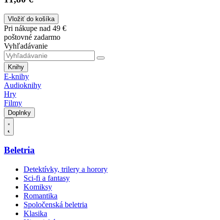
Vložiť do košíka
Pri nákupe nad 49 €
poštovné zadarmo
Vyhľadávanie
Knihy
E-knihy
Audioknihy
Hry
Filmy
Doplnky
Beletria
Detektívky, trilery a horory
Sci-fi a fantasy
Komiksy
Romantika
Spoločenská beletria
Klasika