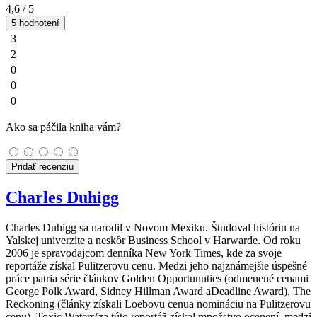
4,6
/ 5
5 hodnotení
3
2
0
0
0
Ako sa páčila kniha vám?
Pridať recenziu
Charles Duhigg
Charles Duhigg sa narodil v Novom Mexiku. Študoval históriu na
Yalskej univerzite a neskôr Business School v Harwarde. Od roku
2006 je spravodajcom denníka New York Times, kde za svoje
reportáže získal Pulitzerovu cenu. Medzi jeho najznámejšie úspešné
práce patria série článkov Golden Opportunuties (odmenené cenami
George Polk Award, Sidney Hillman Award aDeadline Award), The
Reckoning (články získali Loebovu cenua nomináciu na Pulitzerovu
cenu), Toxic Waters(za túto reportáž získal množstvo ocenení, medzi