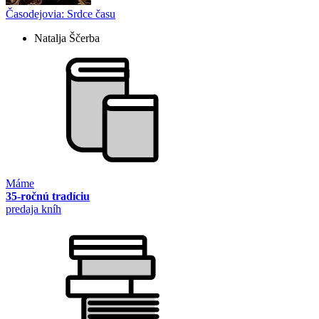
Časodejovia: Srdce času
Natalja Ščerba
Máme
35-ročnú tradíciu
predaja kníh