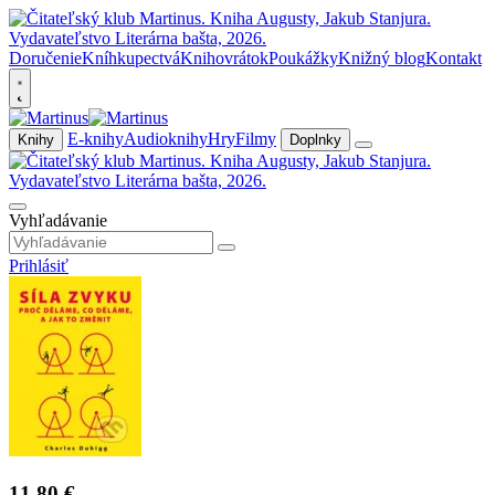
Doručenie
Kníhkupectvá
Knihovrátok
Poukážky
Knižný blog
Kontakt
E-knihy
Audioknihy
Hry
Filmy
Knihy
Doplnky
Vyhľadávanie
Prihlásiť
11,80 €