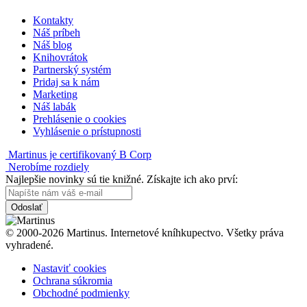
Kontakty
Náš príbeh
Náš blog
Knihovrátok
Partnerský systém
Pridaj sa k nám
Marketing
Náš labák
Prehlásenie o cookies
Vyhlásenie o prístupnosti
Martinus je certifikovaný B Corp
Nerobíme rozdiely
Najlepšie novinky sú tie knižné. Získajte ich ako prví:
Odoslať
© 2000-2026 Martinus. Internetové kníhkupectvo. Všetky práva
vyhradené.
Nastaviť cookies
Ochrana súkromia
Obchodné podmienky