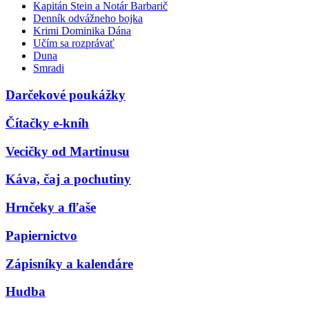
Kapitán Stein a Notár Barbarič
Denník odvážneho bojka
Krimi Dominika Dána
Učím sa rozprávať
Duna
Smradi
Darčekové poukážky
Čítačky e-kníh
Vecičky od Martinusu
Káva, čaj a pochutiny
Hrnčeky a fľaše
Papiernictvo
Zápisníky a kalendáre
Hudba