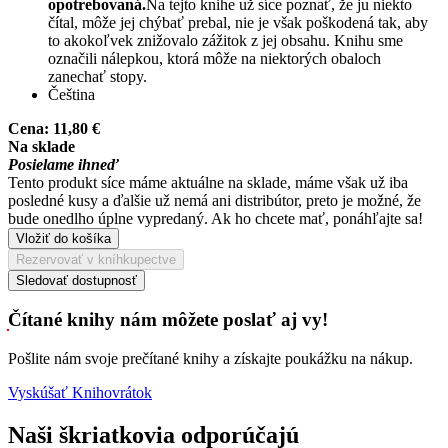
opotrebovaná.
Na tejto knihe už síce poznať, že ju niekto
čítal, môže jej chýbať prebal, nie je však poškodená tak, aby
to akokoľvek znižovalo zážitok z jej obsahu. Knihu sme
označili nálepkou, ktorá môže na niektorých obaloch
zanechať stopy.
Čeština
Cena:
11,80 €
Na sklade
Posielame ihneď
Tento produkt síce máme aktuálne na sklade, máme však už iba
posledné kusy a ďalšie už nemá ani distribútor, preto je možné, že
bude onedlho úplne vypredaný. Ak ho chcete mať, ponáhľajte sa!
Vložiť do košíka
Rezervovať v kníhkupectve
Sledovať dostupnosť
Čítané knihy nám môžete poslať aj vy!
Pošlite nám svoje prečítané knihy a získajte poukážku na nákup.
Vyskúšať Knihovrátok
Naši škriatkovia odporúčajú