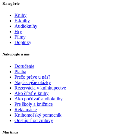
Kategórie
Knihy
E-knihy
Audioknihy
Hry
Filmy
Doplnky
Nakupujte u nás
Doručenie
Platba
Prečo práve u nás?
Najčastejšie otázky
Rezervácia v kníhkupectve
Ako čítať e-knihy
Ako počúvať audioknihy
Pre školy a knižnice
Reklamácie
Knihomoľský pomocník
Odstúpiť od zmluvy
Martinus