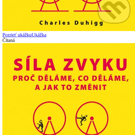
Pozrieť ukážku
Ukážka
Čítaná