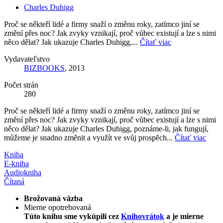
Charles Duhigg
Proč se někteří lidé a firmy snaží o změnu roky, zatímco jiní se
změní přes noc? Jak zvyky vznikají, proč vůbec existují a lze s nimi
něco dělat? Jak ukazuje Charles Duhigg,...
Čítať viac
Vydavateľstvo
BIZBOOKS
, 2013
Počet strán
280
Proč se někteří lidé a firmy snaží o změnu roky, zatímco jiní se
změní přes noc? Jak zvyky vznikají, proč vůbec existují a lze s nimi
něco dělat? Jak ukazuje Charles Duhigg, poznáme-li, jak fungují,
můžeme je snadno změnit a využít ve svůj prospěch...
Čítať viac
Kniha
E-kniha
Audiokniha
Čítaná
Brožovaná väzba
Mierne opotrebovaná
Túto knihu sme vykúpili cez
Knihovrátok
a je mierne