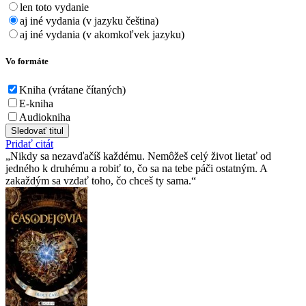
len toto vydanie
aj iné vydania (v jazyku čeština)
aj iné vydania (v akomkoľvek jazyku)
Vo formáte
Kniha (vrátane čítaných)
E-kniha
Audiokniha
Sledovať titul
Pridať citát
Nikdy sa nezavďačíš každému. Nemôžeš celý život lietať od
jedného k druhému a robiť to, čo sa na tebe páči ostatným. A
zakaždým sa vzdať toho, čo chceš ty sama.