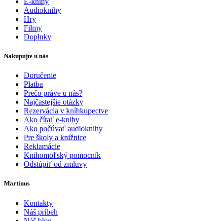
E-knihy
Audioknihy
Hry
Filmy
Doplnky
Nakupujte u nás
Doručenie
Platba
Prečo práve u nás?
Najčastejšie otázky
Rezervácia v kníhkupectve
Ako čítať e-knihy
Ako počúvať audioknihy
Pre školy a knižnice
Reklamácie
Knihomoľský pomocník
Odstúpiť od zmluvy
Martinus
Kontakty
Náš príbeh
Náš blog