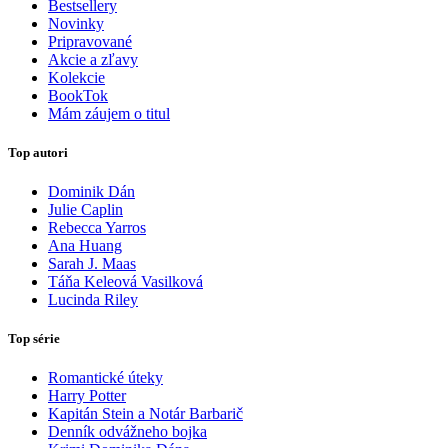
Bestsellery
Novinky
Pripravované
Akcie a zľavy
Kolekcie
BookTok
Mám záujem o titul
Top autori
Dominik Dán
Julie Caplin
Rebecca Yarros
Ana Huang
Sarah J. Maas
Táňa Keleová Vasilková
Lucinda Riley
Top série
Romantické úteky
Harry Potter
Kapitán Stein a Notár Barbarič
Denník odvážneho bojka