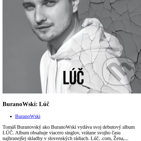
BuranoWski: Lúč
BuranoWski
Tomáš Buranovský ako BuranoWski vydáva svoj debutový album
LÚČ. Album obsahuje viacero singlov, vrátane svojho času
najhranejšej skladby v slovenských rádiach. Lúč, .com, Žena,...