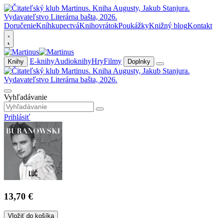
Doručenie
Kníhkupectvá
Knihovrátok
Poukážky
Knižný blog
Kontakt
E-knihy
Audioknihy
Hry
Filmy
Knihy
Doplnky
Vyhľadávanie
Prihlásiť
13,70 €
Vložiť do košíka