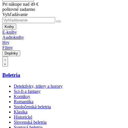
Pri nákupe nad 49 €
poštovné zadarmo
Vyhľadávanie
Knihy
E-knihy
Audioknihy
Hry
Filmy
Doplnky
Beletria
Detektívky, trilery a horory
Sci-fi a fantasy
Komiksy
Romantika
Spoločenská beletria
Klasika
Historické
Slovenská beletria
Svetová beletria