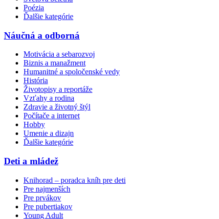
Poézia
Ďalšie kategórie
Náučná a odborná
Motivácia a sebarozvoj
Biznis a manažment
Humanitné a spoločenské vedy
História
Životopisy a reportáže
Vzťahy a rodina
Zdravie a životný štýl
Počítače a internet
Hobby
Umenie a dizajn
Ďalšie kategórie
Deti a mládež
Knihorad – poradca kníh pre deti
Pre najmenších
Pre prvákov
Pre pubertiakov
Young Adult