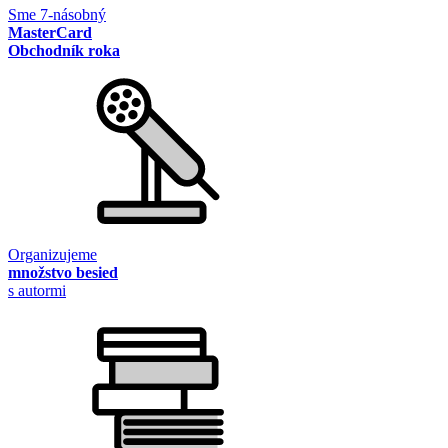
Sme 7-násobný
MasterCard
Obchodník roka
Organizujeme
množstvo besied
s autormi