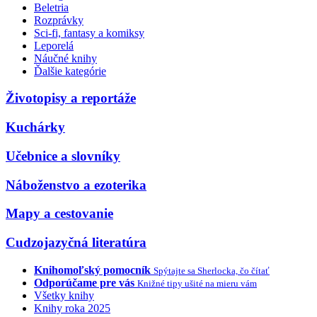
Beletria
Rozprávky
Sci-fi, fantasy a komiksy
Leporelá
Náučné knihy
Ďalšie kategórie
Životopisy a reportáže
Kuchárky
Učebnice a slovníky
Náboženstvo a ezoterika
Mapy a cestovanie
Cudzojazyčná literatúra
Knihomoľský pomocník
Spýtajte sa Sherlocka, čo čítať
Odporúčame pre vás
Knižné tipy ušité na mieru vám
Všetky knihy
Knihy roka 2025