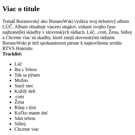
Viac o titule
Tomáš Buranovský ako BuranoWski vydáva svoj debutový album
LÚČ. Album obsahuje viacero singlov, vrátane svojho času
najhranejšej skladby v slovenských rádiach. Lúč, .com, Žena, Súboj
a Chceme viac sú skadby, ktoré znejú slovenskými rádiami.
BuranoWski je tiež spoluautorom piesne k najnovšiemu seriálu
RTVS Hniezdo.
Tracklist:
Lúč
Iba s Tebou
Tak sa pýtam
Možno
Starý otec
Každý deň
.com
Žena
Rátaj s tým
Koľko mame dní
Sám sebou
Súboj
Chceme viac