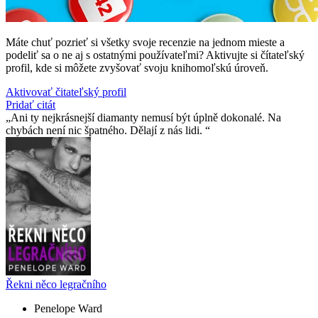
Máte chuť pozrieť si všetky svoje recenzie na jednom mieste a
podeliť sa o ne aj s ostatnými používateľmi? Aktivujte si čítateľský
profil, kde si môžete zvyšovať svoju knihomoľskú úroveň.
Aktivovať čitateľský profil
Pridať citát
Ani ty nejkrásnejší diamanty nemusí být úplně dokonalé. Na
chybách není nic špatného. Dělají z nás lidi.
Řekni něco legračního
Penelope Ward