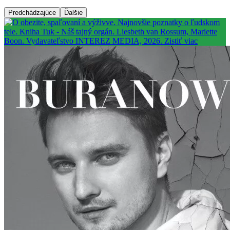
Predchádzajúce
Ďalšie