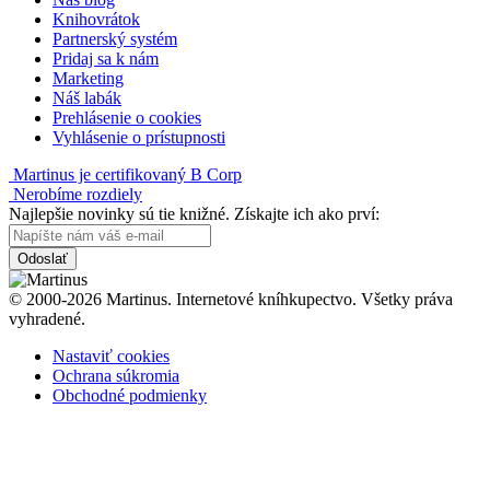
Knihovrátok
Partnerský systém
Pridaj sa k nám
Marketing
Náš labák
Prehlásenie o cookies
Vyhlásenie o prístupnosti
Martinus je certifikovaný B Corp
Nerobíme rozdiely
Najlepšie novinky sú tie knižné. Získajte ich ako prví:
Odoslať
© 2000-2026 Martinus. Internetové kníhkupectvo. Všetky práva
vyhradené.
Nastaviť cookies
Ochrana súkromia
Obchodné podmienky