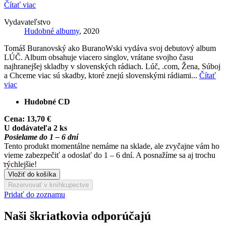
Čítať viac
Vydavateľstvo
Hudobné albumy
, 2020
Tomáš Buranovský ako BuranoWski vydáva svoj debutový album
LÚČ. Album obsahuje viacero singlov, vrátane svojho času
najhranejšej skladby v slovenských rádiach. Lúč, .com, Žena, Súboj
a Chceme viac sú skadby, ktoré znejú slovenskými rádiami...
Čítať
viac
Hudobné CD
Cena:
13,70 €
U dodávateľa 2 ks
Posielame do 1 – 6 dní
Tento produkt momentálne nemáme na sklade, ale zvyčajne vám ho
vieme zabezpečiť a odoslať do 1 – 6 dní. A posnažíme sa aj trochu
rýchlejšie!
Vložiť do košíka
Rezervovať v kníhkupectve
Pridať do zoznamu
Naši škriatkovia odporúčajú