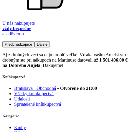
U nás nakupujete
vždy bezpečne
a s dôverou
Predchádzajúce
Ďalšie
Aj z drobných vecí sa dajú urobiť veľké. Vďaka vašim Anjelským
drobným ste pri nákupoch na Martinuse darovali už
1 501 406,00 €
na Dobrého Anjela
. Ďakujeme!
Kníhkupectvá
Bratislava - Obchodná
• Otvorené do 21:00
Všetky kníhkupectvá
Udalosti
Spriatelené kníhkupectvá
Kategórie
Knihy