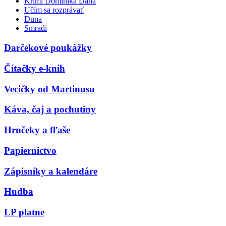
Krimi Dominika Dána
Učím sa rozprávať
Duna
Smradi
Darčekové poukážky
Čítačky e-kníh
Vecičky od Martinusu
Káva, čaj a pochutiny
Hrnčeky a fľaše
Papiernictvo
Zápisníky a kalendáre
Hudba
LP platne