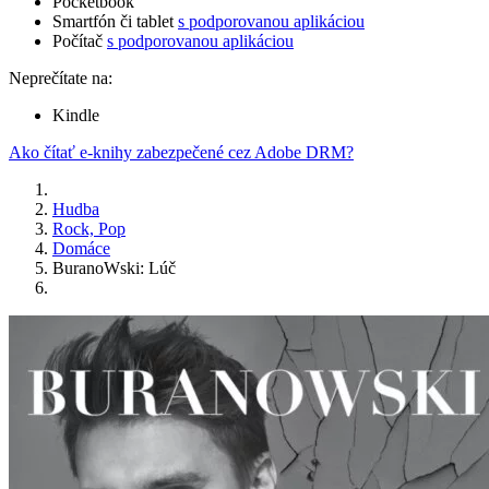
Pocketbook
Smartfón či tablet
s podporovanou aplikáciou
Počítač
s podporovanou aplikáciou
Neprečítate na:
Kindle
Ako čítať e-knihy zabezpečené cez Adobe DRM?
Hudba
Rock, Pop
Domáce
BuranoWski: Lúč