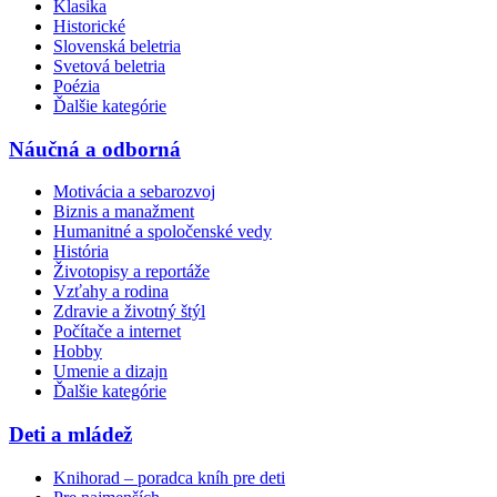
Klasika
Historické
Slovenská beletria
Svetová beletria
Poézia
Ďalšie kategórie
Náučná a odborná
Motivácia a sebarozvoj
Biznis a manažment
Humanitné a spoločenské vedy
História
Životopisy a reportáže
Vzťahy a rodina
Zdravie a životný štýl
Počítače a internet
Hobby
Umenie a dizajn
Ďalšie kategórie
Deti a mládež
Knihorad – poradca kníh pre deti