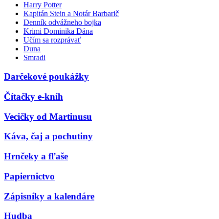
Harry Potter
Kapitán Stein a Notár Barbarič
Denník odvážneho bojka
Krimi Dominika Dána
Učím sa rozprávať
Duna
Smradi
Darčekové poukážky
Čítačky e-kníh
Vecičky od Martinusu
Káva, čaj a pochutiny
Hrnčeky a fľaše
Papiernictvo
Zápisníky a kalendáre
Hudba