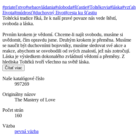
#priateľstvo
#sebaovládania
#sloboda
#šťastie
#Toltékovia
#láska
#vzťah
života
#múdrosť
#duchovný život
#cesta ku šťastiu
Toltécká tradice říká, že k naší pravé povaze nás vede štěstí,
svoboda a láska.
Prvním krokem je vědomí. Chceme-li najít svobodu, musíme si
uvědomit, čím opravdu jsme. Druhým krokem je přeměna. Musíme
se naučit být duchovními bojovníky, musíme sledovat své akce a
reakce, abychom se osvobodili od svých znalostí, jež nás zotročují.
Láska je výsledkem dokonalého zvládnutí vědomí a přeměny. Z
hlediska Toltéků tvoří všechno na světě láska.
Čítať viac
Naše katalógové číslo
997269
Originálny názov
The Mastery of Love
Počet strán
160
Väzba
pevná väzba