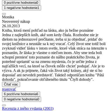
0 pozitívne hodnotenia
0
1 negatívne hodnotenie
1
Monika
Neoverený nákup
26.10.2013
Kniha, ktorá mení pohľad na lásku, ako ju bežne poznáme
Jedna z najlepších kníh, aké som kedy čítala. Rozhodne nie je
dielom na jednorazové prečítanie, treba si ju objednať, pridať do
svojej knižnice a neustále sa k nej vracať. Celý život sme totiž boli
zvyknutí vidieť lásku v istom svetle, ktoré však stráca na intenzite s
poznaním, že láska je vlastne o niečom inom. Aby sme teda boli
schopní preniesť toto poznanie do nášho praktického života, je
potrebné upriamiť sa na zmenu myslenia, čo je určite jedna z
najťažších vecí, na ktoré sa človek môže chcieť podujať. Ale je to
výzva. A ak ju prijmete, čaká vás život taký krásny, aký ste si ho
doposiaľ ani nevedeli predstaviť. Taktiež odporúčam knihu "Pátá
dohoda", pokračovanie obľúbeného titulu "Čtyři dohody".
Čítať viac
reagovať
6 pozitívne hodnotenia
6
0 negatívne hodnotenia
0
Recenzia z iného vydania (2003)