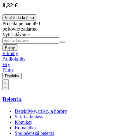
8,32 €
Vložiť do košíka
Pri nákupe nad 49 €
poštovné zadarmo
Vyhľadávanie
Knihy
E-knihy
Audioknihy
Hry
Filmy
Doplnky
Beletria
Detektívky, trilery a horory
Sci-fi a fantasy
Komiksy
Romantika
Spoločenská beletria