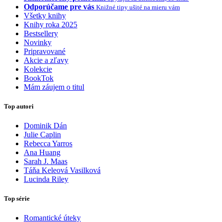
Odporúčame pre vás
Knižné tipy ušité na mieru vám
Všetky knihy
Knihy roka 2025
Bestsellery
Novinky
Pripravované
Akcie a zľavy
Kolekcie
BookTok
Mám záujem o titul
Top autori
Dominik Dán
Julie Caplin
Rebecca Yarros
Ana Huang
Sarah J. Maas
Táňa Keleová Vasilková
Lucinda Riley
Top série
Romantické úteky