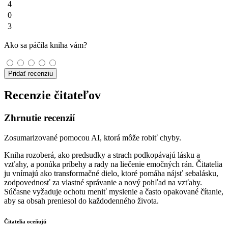
4
0
3
Ako sa páčila kniha vám?
Pridať recenziu
Recenzie čitateľov
Zhrnutie recenzií
Zosumarizované pomocou AI, ktorá môže robiť chyby.
Kniha rozoberá, ako predsudky a strach podkopávajú lásku a
vzťahy, a ponúka príbehy a rady na liečenie emočných rán. Čitatelia
ju vnímajú ako transformačné dielo, ktoré pomáha nájsť sebalásku,
zodpovednosť za vlastné správanie a nový pohľad na vzťahy.
Súčasne vyžaduje ochotu meniť myslenie a často opakované čítanie,
aby sa obsah preniesol do každodenného života.
Čitatelia oceňujú