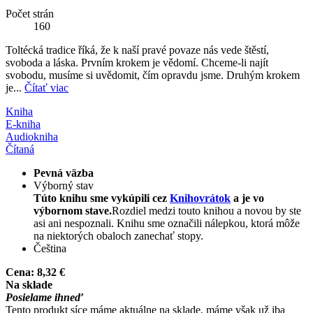
Počet strán
160
Toltécká tradice říká, že k naší pravé povaze nás vede štěstí,
svoboda a láska. Prvním krokem je vědomí. Chceme-li najít
svobodu, musíme si uvědomit, čím opravdu jsme. Druhým krokem
je...
Čítať viac
Kniha
E-kniha
Audiokniha
Čítaná
Pevná väzba
Výborný stav
Túto knihu sme vykúpili cez
Knihovrátok
a je vo
výbornom stave.
Rozdiel medzi touto knihou a novou by ste
asi ani nespoznali. Knihu sme označili nálepkou, ktorá môže
na niektorých obaloch zanechať stopy.
Čeština
Cena:
8,32 €
Na sklade
Posielame ihneď
Tento produkt síce máme aktuálne na sklade, máme však už iba