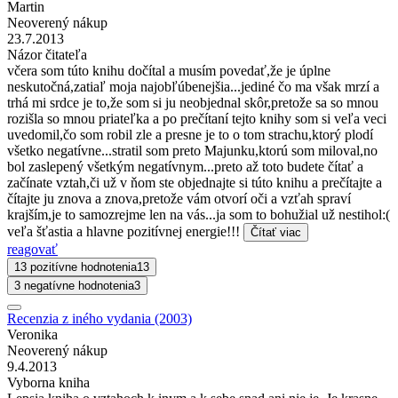
Martin
Neoverený nákup
23.7.2013
Názor čitateľa
včera som túto knihu dočítal a musím povedať,že je úplne
neskutočná,zatiaľ moja najobľúbenejšia...jediné čo ma však mrzí a
trhá mi srdce je to,že som si ju neobjednal skôr,pretože sa so mnou
rozišla so mnou priateľka a po prečítaní tejto knihy som si veľa veci
uvedomil,čo som robil zle a presne je to o tom strachu,ktorý plodí
všetko negatívne...stratil som preto Majunku,ktorú som miloval,no
bol zaslepený všetkým negatívnym...preto až toto budete čítať a
začínate vztah,či už v ňom ste objednajte si túto knihu a prečítajte a
čítajte ju znova a znova,pretože vám otvorí oči a vzťah spraví
krajším,je to samozrejme len na vás...ja som to bohužial už nestihol:(
veľa šťastia a hlavne pozitívnej energie!!!
Čítať viac
reagovať
13 pozitívne hodnotenia
13
3 negatívne hodnotenia
3
Recenzia z iného vydania (2003)
Veronika
Neoverený nákup
9.4.2013
Vyborna kniha