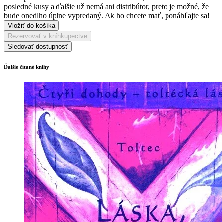
posledné kusy a ďalšie už nemá ani distribútor, preto je možné, že
bude onedlho úplne vypredaný. Ak ho chcete mať, ponáhľajte sa!
Vložiť do košíka
Rezervovať v kníhkupectve
Sledovať dostupnosť
Ďalšie čítané knihy