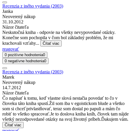
Recenzia z iného vydania (2003)
Janka
Neoverený nákup
31.10.2012
Názor čitateľa
Neskutočná kniha - odpovie na všetky nevypovedané otázky.
Konečne som pochopila v čom bol základný problém, že mi
krachovali vzťahy...
Čítať viac
reagovať
0 pozitívne hodnotenia
0
0 negatívne hodnotenia
0
Recenzia z iného vydania (2003)
Marek
Neoverený nákup
14.7.2012
Názor čitateľa
Čo napísať k tomu, keď vlastne slová nestačia povedať to čo v
človeku táto kniha spustí.Žil som iba v egoistickom blude a všetko
som si chcel´privlastňovať, teraz som dostal po papuli a mám čo
robiť to všetko spracovať.Je to doslova kniha kníh, človek tam nájde
všetký nezodpovedané otázky na svoj životný príbeh.Ďakujem vám.
Čítať viac
reagovať