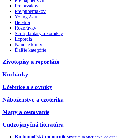
Pre najmenších
Pre prvákov
Pre pubertiakov
Young Adult
Beletria
Rozprávky
Sci-fi, fantasy a komiksy
Leporelá
Náučné knihy
Ďalšie kategórie
Životopisy a reportáže
Kuchárky
Učebnice a slovníky
Náboženstvo a ezoterika
Mapy a cestovanie
Cudzojazyčná literatúra
Knihomoľský pomocník
Spýtajte sa Sherlocka, čo čítať