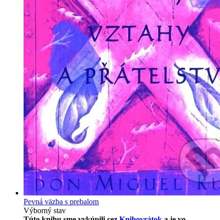
Pevná väzba s prebalom
Výborný stav
Túto knihu sme vykúpili cez
Knihovrátok
a je vo