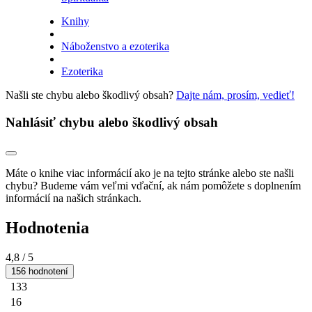
Knihy
Náboženstvo a ezoterika
Ezoterika
Našli ste chybu alebo škodlivý obsah?
Dajte nám, prosím, vedieť!
Nahlásiť chybu alebo škodlivý obsah
Máte o knihe viac informácií ako je na tejto stránke alebo ste našli
chybu? Budeme vám veľmi vďační, ak nám pomôžete s doplnením
informácií na našich stránkach.
Hodnotenia
4,8
/ 5
156 hodnotení
133
16