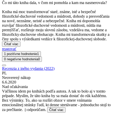
Čo mi táto kniha dala, v čom mi pomohla a kam ma nasmerovala?
Kniha má moc transformovať staré, známe, isté a bezpečné
filozofické-duchovné vedomosti a múdrosti, dohody a presvedčania
na nové, neznáme, neisté a nebezpečné. Kniha mi dopomohla
rozvíjať filozofické-duchovné vedomosti a múdrosti, nútila ma
premýšľať, rozširuje moju slovnú zásobu, vzdeláva ma, vedome a
filozoficky-duchovne obohacuje. Kniha mi transformovala skutky a
činy spolu s výsledkami vedúce k filozofickej-duchovnej slobode.
Čítať viac
reagovať
1 pozitívne hodnotenie
1
0 negatívne hodnotenia
0
Recenzia z iného vydania (2022)
PL
Neoverený nákup
6.6.2020
Nad očakávania
Väčšinou idem po knihách podľa autora. A tak to bolo aj v tomto
prípade. Myslím, že táto kniha by sa mala dostať do rúk každému.
Bez výnimky. To, ako sa rozšíri obzor v smere vnímania
emocionálnej stránky ľudí, kt denne stretávame - jednoducho stojí to
za prečítanie. :) odporúčam.
Čítať viac