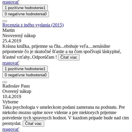
reagovať
1 pozitívne hodnotenie
1
0 negatívne hodnotenia
0
Recenzia z iného vydania (2015)
Martin
Neoverený nákup
25.4.2019
Krásna knižka, prijemne sa číta...obshuje veľa....nenásilne
pripomenie čo je skutočné šťastie a na čom spočívajú láskyplné,
šťastné vzťahy..Odporúčam !
Čítať viac
reagovať
1 pozitívne hodnotenie
1
0 negatívne hodnotenia
0
Radoslav Paus
Overený nákup
10.4.2019
Vyborne
Taka psychologia v umeleckom podani zamerana na podstatu. Pre
niekoho mozno uplne nove videnie a pre niektorych prijemne
potvrdenie tych spravnych hodnot. V kazdom pripade bude nad cim
premyslat.
Čítať viac
reagovať