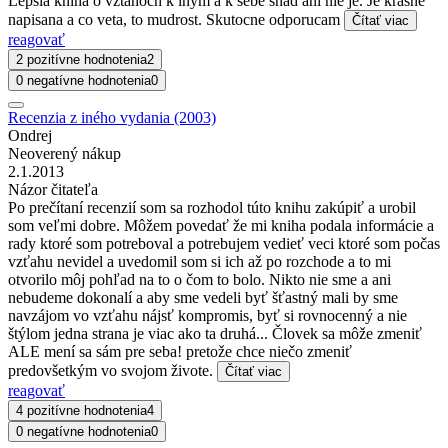
Lepsia kniha o vztahoch k inym a k sebe snad ani nie je. Je krasne
napisana a co veta, to mudrost. Skutocne odporucam
Čítať viac
reagovať
2 pozitívne hodnotenia
2
0 negatívne hodnotenia
0
Recenzia z iného vydania (2003)
Ondrej
Neoverený nákup
2.1.2013
Názor čitateľa
Po prečítaní recenzií som sa rozhodol túto knihu zakúpiť a urobil
som veľmi dobre. Môžem povedať že mi kniha podala informácie a
rady ktoré som potreboval a potrebujem vedieť veci ktoré som počas
vzťahu nevidel a uvedomil som si ich až po rozchode a to mi
otvorilo môj pohľad na to o čom to bolo. Nikto nie sme a ani
nebudeme dokonalí a aby sme vedeli byť šťastný mali by sme
navzájom vo vzťahu nájsť kompromis, byť si rovnocenný a nie
štýlom jedna strana je viac ako ta druhá... Človek sa môže zmeniť
ALE mení sa sám pre seba! pretože chce niečo zmeniť
predovšetkým vo svojom živote.
Čítať viac
reagovať
4 pozitívne hodnotenia
4
0 negatívne hodnotenia
0