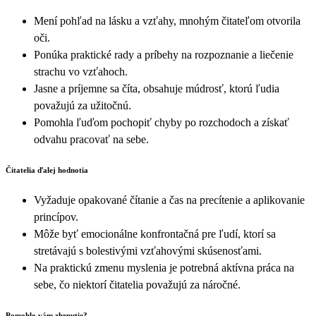
Mení pohľad na lásku a vzťahy, mnohým čitateľom otvorila
oči.
Ponúka praktické rady a príbehy na rozpoznanie a liečenie
strachu vo vzťahoch.
Jasne a príjemne sa číta, obsahuje múdrosť, ktorú ľudia
považujú za užitočnú.
Pomohla ľuďom pochopiť chyby po rozchodoch a získať
odvahu pracovať na sebe.
Čitatelia ďalej hodnotia
Vyžaduje opakované čítanie a čas na precítenie a aplikovanie
princípov.
Môže byť emocionálne konfrontačná pre ľudí, ktorí sa
stretávajú s bolestivými vzťahovými skúsenosťami.
Na praktickú zmenu myslenia je potrebná aktívna práca na
sebe, čo niektorí čitatelia považujú za náročné.
Pomohlo vám zhrnutie?