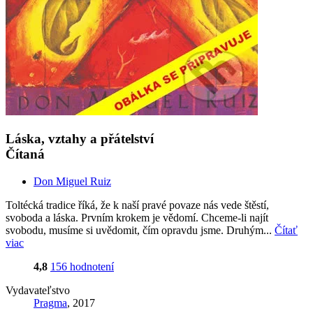
Láska, vztahy a přátelství
Čítaná
Don Miguel Ruiz
Toltécká tradice říká, že k naší pravé povaze nás vede štěstí,
svoboda a láska. Prvním krokem je vědomí. Chceme-li najít
svobodu, musíme si uvědomit, čím opravdu jsme. Druhým...
Čítať
viac
4,8
156 hodnotení
Vydavateľstvo
Pragma
, 2017