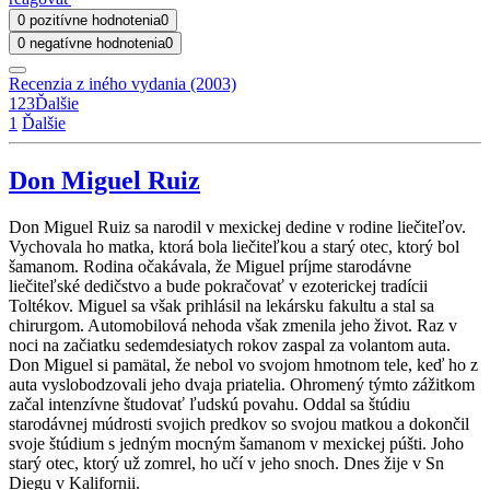
0 pozitívne hodnotenia
0
0 negatívne hodnotenia
0
Recenzia z iného vydania (2003)
1
2
3
Ďalšie
1
Ďalšie
Don Miguel Ruiz
Don Miguel Ruiz sa narodil v mexickej dedine v rodine liečiteľov.
Vychovala ho matka, ktorá bola liečiteľkou a starý otec, ktorý bol
šamanom. Rodina očakávala, že Miguel príjme starodávne
liečiteľské dedičstvo a bude pokračovať v ezoterickej tradícii
Toltékov. Miguel sa však prihlásil na lekársku fakultu a stal sa
chirurgom. Automobilová nehoda však zmenila jeho život. Raz v
noci na začiatku sedemdesiatych rokov zaspal za volantom auta.
Don Miguel si pamätal, že nebol vo svojom hmotnom tele, keď ho z
auta vyslobodzovali jeho dvaja priatelia. Ohromený týmto zážitkom
začal intenzívne študovať ľudskú povahu. Oddal sa štúdiu
starodávnej múdrosti svojich predkov so svojou matkou a dokončil
svoje štúdium s jedným mocným šamanom v mexickej púšti. Joho
starý otec, ktorý už zomrel, ho učí v jeho snoch. Dnes žije v Sn
Diegu v Kalifornii.