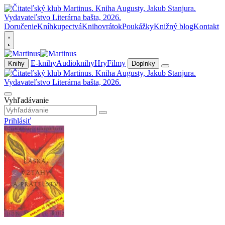
Doručenie
Kníhkupectvá
Knihovrátok
Poukážky
Knižný blog
Kontakt
E-knihy
Audioknihy
Hry
Filmy
Knihy
Doplnky
Vyhľadávanie
Prihlásiť