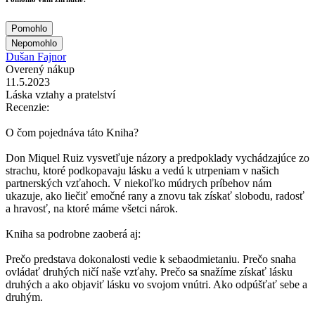
Pomohlo
Nepomohlo
Dušan Fajnor
Overený nákup
11.5.2023
Láska vztahy a pratelství
Recenzie:
O čom pojednáva táto Kniha?
Don Miquel Ruiz vysvetľuje názory a predpoklady vychádzajúce zo
strachu, ktoré podkopavaju lásku a vedú k utrpeniam v našich
partnerských vzťahoch. V niekoľko múdrych príbehov nám
ukazuje, ako liečiť emočné rany a znovu tak získať slobodu, radosť
a hravosť, na ktoré máme všetci nárok.
Kniha sa podrobne zaoberá aj:
Prečo predstava dokonalosti vedie k sebaodmietaniu. Prečo snaha
ovládať druhých ničí naše vzťahy. Prečo sa snažíme získať lásku
druhých a ako objaviť lásku vo svojom vnútri. Ako odpúšťať sebe a
druhým.