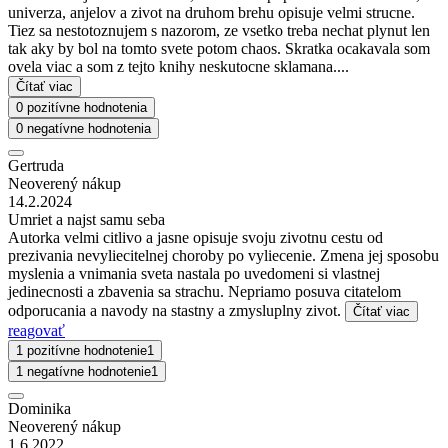
univerza, anjelov a zivot na druhom brehu opisuje velmi strucne.
Tiez sa nestotoznujem s nazorom, ze vsetko treba nechat plynut len
tak aky by bol na tomto svete potom chaos. Skratka ocakavala som
ovela viac a som z tejto knihy neskutocne sklamana....
Čítať viac
0 pozitívne hodnotenia
0 negatívne hodnotenia
Gertruda
Neoverený nákup
14.2.2024
Umriet a najst samu seba
Autorka velmi citlivo a jasne opisuje svoju zivotnu cestu od
prezivania nevyliecitelnej choroby po vyliecenie. Zmena jej sposobu
myslenia a vnimania sveta nastala po uvedomeni si vlastnej
jedinecnosti a zbavenia sa strachu. Nepriamo posuva citatelom
odporucania a navody na stastny a zmysluplny zivot.
Čítať viac
reagovať
1 pozitívne hodnotenie
1
1 negatívne hodnotenie
1
Dominika
Neoverený nákup
1.6.2022