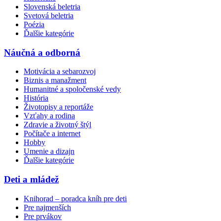
Slovenská beletria
Svetová beletria
Poézia
Ďalšie kategórie
Náučná a odborná
Motivácia a sebarozvoj
Biznis a manažment
Humanitné a spoločenské vedy
História
Životopisy a reportáže
Vzťahy a rodina
Zdravie a životný štýl
Počítače a internet
Hobby
Umenie a dizajn
Ďalšie kategórie
Deti a mládež
Knihorad – poradca kníh pre deti
Pre najmenších
Pre prvákov