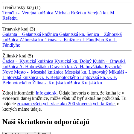
Trenčiansky kraj (1)
Trenčín -
Verejná knižnica Michala Rešetku
Verejná kn. M.
Rešetku
Trnavský kraj (3)
Galanta -
Galantská knižnica
Galantská kn.
Senica -
Záhorská
knižnica
Záhorská kn.
Trnava -
Knižnica J. Fándlyho
Kn. J.
Fándlyho
Žilinský kraj (5)
Čadca -
Kysucká knižnica
Kysucká kn.
Dolný Kubín -
Oravská
knižnica A. Habovštiaka
Oravská kn. A. Habovštiaka
Kysucké
Nové Mesto -
Mestská knižnica
Mestská kn.
Liptovský Mikuláš -
Liptovská knižnica G. F. Belopotockého
Liptovská kn. G. F.
Belopotockého
Žilina -
Krajská knižnica
Krajská kn.
Zdroj informácií:
Infogate.sk
. Údaje hovoria o tom, že kniha je v
evidencii danej knižnice, môže však už byť aktuálne požičaná. Tu
nájdete
zoznam všetkých viac ako 200 slovenských knižníc
, o
ktorých máme údaje.
Naši škriatkovia odporúčajú