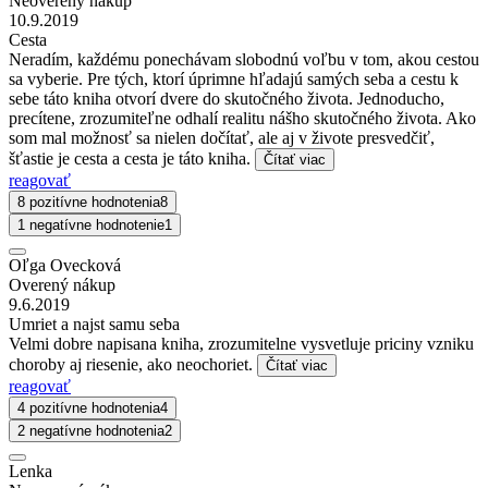
Neoverený nákup
10.9.2019
Cesta
Neradím, každému ponechávam slobodnú voľbu v tom, akou cestou
sa vyberie. Pre tých, ktorí úprimne hľadajú samých seba a cestu k
sebe táto kniha otvorí dvere do skutočného života. Jednoducho,
precítene, zrozumiteľne odhalí realitu nášho skutočného života. Ako
som mal možnosť sa nielen dočítať, ale aj v živote presvedčiť,
šťastie je cesta a cesta je táto kniha.
Čítať viac
reagovať
8 pozitívne hodnotenia
8
1 negatívne hodnotenie
1
Oľga Ovecková
Overený nákup
9.6.2019
Umriet a najst samu seba
Velmi dobre napisana kniha, zrozumitelne vysvetluje priciny vzniku
choroby aj riesenie, ako neochoriet.
Čítať viac
reagovať
4 pozitívne hodnotenia
4
2 negatívne hodnotenia
2
Lenka