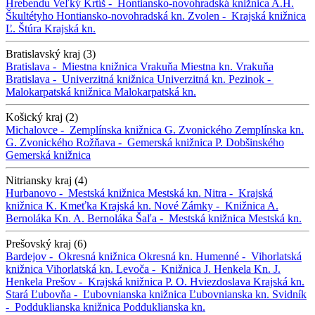
Hrebendu
Veľký Krtíš -
Hontiansko-novohradská knižnica A.H.
Škultétyho
Hontiansko-novohradská kn.
Zvolen -
Krajská knižnica
Ľ. Štúra
Krajská kn.
Bratislavský kraj (3)
Bratislava -
Miestna knižnica Vrakuňa
Miestna kn. Vrakuňa
Bratislava -
Univerzitná knižnica
Univerzitná kn.
Pezinok -
Malokarpatská knižnica
Malokarpatská kn.
Košický kraj (2)
Michalovce -
Zemplínska knižnica G. Zvonického
Zemplínska kn.
G. Zvonického
Rožňava -
Gemerská knižnica P. Dobšinského
Gemerská knižnica
Nitriansky kraj (4)
Hurbanovo -
Mestská knižnica
Mestská kn.
Nitra -
Krajská
knižnica K. Kmeťka
Krajská kn.
Nové Zámky -
Knižnica A.
Bernoláka
Kn. A. Bernoláka
Šaľa -
Mestská knižnica
Mestská kn.
Prešovský kraj (6)
Bardejov -
Okresná knižnica
Okresná kn.
Humenné -
Vihorlatská
knižnica
Vihorlatská kn.
Levoča -
Knižnica J. Henkela
Kn. J.
Henkela
Prešov -
Krajská knižnica P. O. Hviezdoslava
Krajská kn.
Stará Ľubovňa -
Ľubovnianska knižnica
Ľubovnianska kn.
Svidník
-
Podduklianska knižnica
Podduklianska kn.