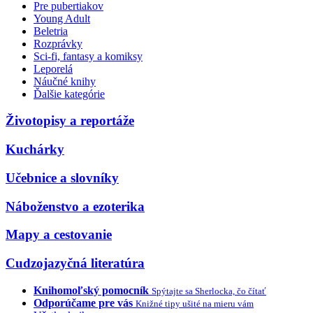
Pre pubertiakov
Young Adult
Beletria
Rozprávky
Sci-fi, fantasy a komiksy
Leporelá
Náučné knihy
Ďalšie kategórie
Životopisy a reportáže
Kuchárky
Učebnice a slovníky
Náboženstvo a ezoterika
Mapy a cestovanie
Cudzojazyčná literatúra
Knihomoľský pomocník
Spýtajte sa Sherlocka, čo čítať
Odporúčame pre vás
Knižné tipy ušité na mieru vám