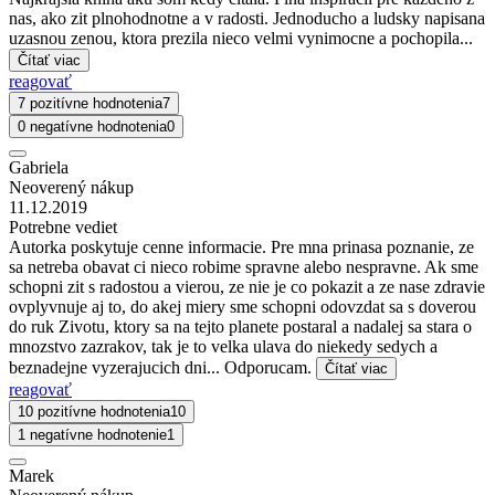
nas, ako zit plnohodnotne a v radosti. Jednoducho a ludsky napisana
uzasnou zenou, ktora prezila nieco velmi vynimocne a pochopila...
Čítať viac
reagovať
7 pozitívne hodnotenia
7
0 negatívne hodnotenia
0
Gabriela
Neoverený nákup
11.12.2019
Potrebne vediet
Autorka poskytuje cenne informacie. Pre mna prinasa poznanie, ze
sa netreba obavat ci nieco robime spravne alebo nespravne. Ak sme
schopni zit s radostou a vierou, ze nie je co pokazit a ze nase zdravie
ovplyvnuje aj to, do akej miery sme schopni odovzdat sa s doverou
do ruk Zivotu, ktory sa na tejto planete postaral a nadalej sa stara o
mnozstvo zazrakov, tak je to velka ulava do niekedy sedych a
beznadejne vyzerajucich dni... Odporucam.
Čítať viac
reagovať
10 pozitívne hodnotenia
10
1 negatívne hodnotenie
1
Marek