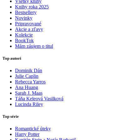
Všetky knihy
Knihy roka 2025
Bestsellery
Novinky
Pripravované
Akcie a zľavy
Kolekcie
BookTok
Mám záujem o titul
Top autori
Dominik Dán
Julie Caplin
Rebecca Yarros
Ana Huang
Sarah J. Maas
Táňa Keleová Vasilková
Lucinda Riley
Top série
Romantické úteky
Harry Potter
Kapitán Stein a Notár Barbarič