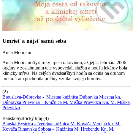
Umrieť a nájsť samú seba
Anita Moorjani
Anita Moorjani štyri roky trpela rakovinou, až jej 2. februára 2006
orgány v zoslabnutom tele vypovedali službu a podľa lekárov bola
klinicky mŕtva. Na celých dvadsaťštyri hodín sa ocitla na druhom
brehu. Tam pochopila príčiny vzniku svojej choroby...
(2)
Bratislava-Dúbravka -
Miestna knižnica Dúbravka
Miestna kn.
Dúbravka
Prievidza -
Knižnica M. Mišíka Prievidza
Kn. M. Mišíka
Prievidza
Banskobystrický kraj (4)
Banská Bystrica -
Verejná knižnica M. Kováča
Verejná kn. M.
Kováča
Rimavská Sobota -
Knižnica M. Hrebendu
Kn. M.