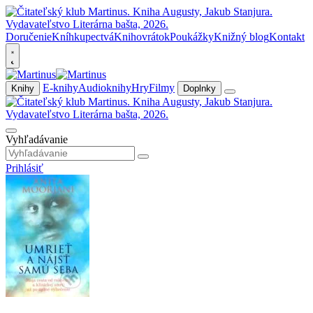
Doručenie
Kníhkupectvá
Knihovrátok
Poukážky
Knižný blog
Kontakt
E-knihy
Audioknihy
Hry
Filmy
Knihy
Doplnky
Vyhľadávanie
Prihlásiť