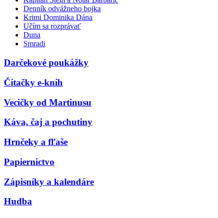
Denník odvážneho bojka
Krimi Dominika Dána
Učím sa rozprávať
Duna
Smradi
Darčekové poukážky
Čítačky e-kníh
Vecičky od Martinusu
Káva, čaj a pochutiny
Hrnčeky a fľaše
Papiernictvo
Zápisníky a kalendáre
Hudba