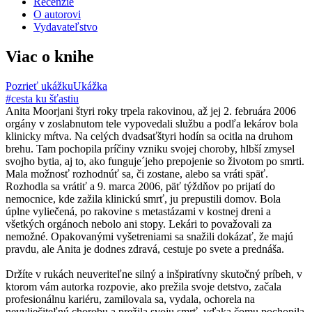
Recenzie
O autorovi
Vydavateľstvo
Viac o knihe
Pozrieť ukážku
Ukážka
#cesta ku šťastiu
Anita Moorjani štyri roky trpela rakovinou, až jej 2. februára 2006
orgány v zoslabnutom tele vypovedali službu a podľa lekárov bola
klinicky mŕtva. Na celých dvadsaťštyri hodín sa ocitla na druhom
brehu. Tam pochopila príčiny vzniku svojej choroby, hlbší zmysel
svojho bytia, aj to, ako funguje´jeho prepojenie so životom po smrti.
Mala možnosť rozhodnúť sa, či zostane, alebo sa vráti späť.
Rozhodla sa vrátiť a 9. marca 2006, päť týždňov po prijatí do
nemocnice, kde zažila klinickú smrť, ju prepustili domov. Bola
úplne vyliečená, po rakovine s metastázami v kostnej dreni a
všetkých orgánoch nebolo ani stopy. Lekári to považovali za
nemožné. Opakovanými vyšetreniami sa snažili dokázať, že majú
pravdu, ale Anita je dodnes zdravá, cestuje po svete a prednáša.
Držíte v rukách neuveriteľne silný a inšpiratívny skutočný príbeh, v
ktorom vám autorka rozpovie, ako prežila svoje detstvo, začala
profesionálnu kariéru, zamilovala sa, vydala, ochorela na
nevyliečiteľnú chorobu a prežila svoju smrť, vďaka čomu pochopila