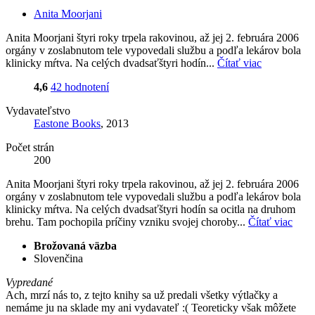
Anita Moorjani
Anita Moorjani štyri roky trpela rakovinou, až jej 2. februára 2006
orgány v zoslabnutom tele vypovedali službu a podľa lekárov bola
klinicky mŕtva. Na celých dvadsaťštyri hodín...
Čítať viac
4,6
42 hodnotení
Vydavateľstvo
Eastone Books
, 2013
Počet strán
200
Anita Moorjani štyri roky trpela rakovinou, až jej 2. februára 2006
orgány v zoslabnutom tele vypovedali službu a podľa lekárov bola
klinicky mŕtva. Na celých dvadsaťštyri hodín sa ocitla na druhom
brehu. Tam pochopila príčiny vzniku svojej choroby...
Čítať viac
Brožovaná väzba
Slovenčina
Vypredané
Ach, mrzí nás to, z tejto knihy sa už predali všetky výtlačky a
nemáme ju na sklade my ani vydavateľ :( Teoreticky však môžete