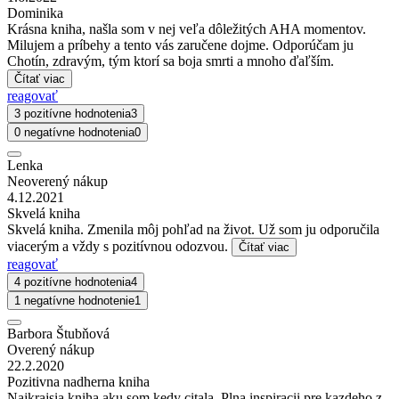
Dominika
Krásna kniha, našla som v nej veľa dôležitých AHA momentov.
Milujem a príbehy a tento vás zaručene dojme. Odporúčam ju
Chotín, zdravým, tým ktorí sa boja smrti a mnoho ďaľším.
Čítať viac
reagovať
3 pozitívne hodnotenia
3
0 negatívne hodnotenia
0
Lenka
Neoverený nákup
4.12.2021
Skvelá kniha
Skvelá kniha. Zmenila môj pohľad na život. Už som ju odporučila
viacerým a vždy s pozitívnou odozvou.
Čítať viac
reagovať
4 pozitívne hodnotenia
4
1 negatívne hodnotenie
1
Barbora Štubňová
Overený nákup
22.2.2020
Pozitivna nadherna kniha
Najkrajsia kniha aku som kedy citala. Plna inspiracii pre kazdeho z