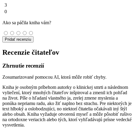
3
0
Ako sa páčila kniha vám?
Pridať recenziu
Recenzie čitateľov
Zhrnutie recenzií
Zosumarizované pomocou AI, ktorá môže robiť chyby.
Kniha je osobným príbehom autorky o klinickej smrti a následnom
vyliečení, ktorý mnohých čitateľov inšpiroval a zmenil ich pohľad
na život. Píše o hľadaní vlastného ja, zrelej zmene myslenia a
ponúka nepriamu radu, ako žiť naplno bez strachu. Pre niektorých je
text hlboký a oslobodzujúci, no niektorí čitatelia očakávali iný štýl
alebo obsah. Kniha vyžaduje otvorenú myseľ a môže pôsobiť rušivo
na ortodoxne veriacich alebo tých, ktorí vyhľadávajú prísne vedecké
vysvetlenia.