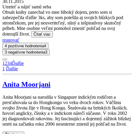
30.11.2015
Umrieť a nájsť samú seba
Obsah knihy zanechal vo mne hlboký dojem, preto som si
zabezpečila ďalšie 3ks, aby som potešila aj svojich blízkych pod
stromčekom, pre jej neuveriteľný, silný a inšpiratívny skutočný
príbeh. Mne osobne veľmi pomohol zmeniť pohľad na svoj
doterajší život.
Čítať viac
reagovať
4 pozitívne hodnotenia
4
3 negatívne hodnotenia
3
1
2
3
4
Ďalšie
1
Ďalšie
Anita Moorjani
Anita Moorjani sa narodila v Singapure indickým rodičom a
presťahovala sa do Hongkongu vo veku dvoch rokov. Väčšinu
svojho života žije v Hong Kongu. Študovala na britských školách,
hovorí anglicky, čínsky a v indickom nárečí súčasne. V roku 2002
jej diagnostiovali rakovinu. Jej fascinujúci a dojemný zážitok blízkej
smrti na začiatku roku 2006 nesmierne zmenil jej pohľad na život.