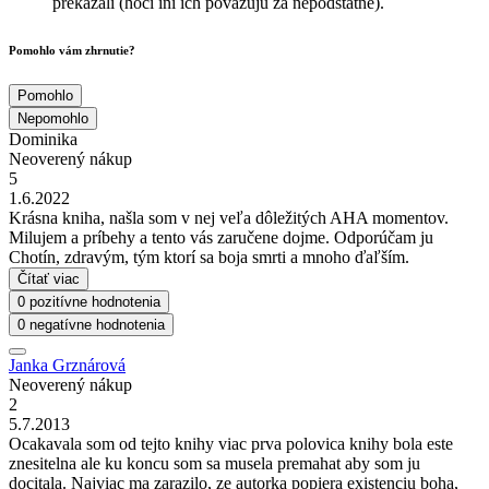
prekážali (hoci iní ich považujú za nepodstatné).
Pomohlo vám zhrnutie?
Pomohlo
Nepomohlo
Dominika
Neoverený nákup
5
1.6.2022
Krásna kniha, našla som v nej veľa dôležitých AHA momentov.
Milujem a príbehy a tento vás zaručene dojme. Odporúčam ju
Chotín, zdravým, tým ktorí sa boja smrti a mnoho ďaľším.
Čítať viac
0 pozitívne hodnotenia
0 negatívne hodnotenia
Janka Grznárová
Neoverený nákup
2
5.7.2013
Ocakavala som od tejto knihy viac prva polovica knihy bola este
znesitelna ale ku koncu som sa musela premahat aby som ju
docitala. Najviac ma zarazilo, ze autorka popiera existenciu boha,