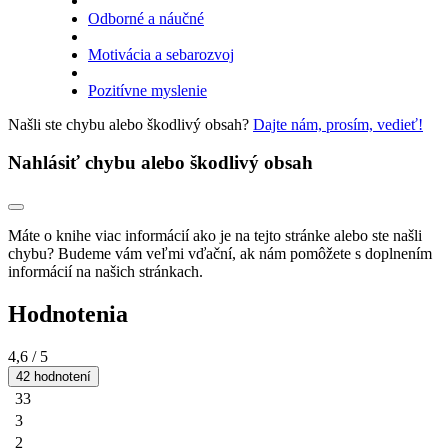
Odborné a náučné
Motivácia a sebarozvoj
Pozitívne myslenie
Našli ste chybu alebo škodlivý obsah?
Dajte nám, prosím, vedieť!
Nahlásiť chybu alebo škodlivý obsah
Máte o knihe viac informácií ako je na tejto stránke alebo ste našli
chybu? Budeme vám veľmi vďační, ak nám pomôžete s doplnením
informácií na našich stránkach.
Hodnotenia
4,6
/ 5
42 hodnotení
33
3
2