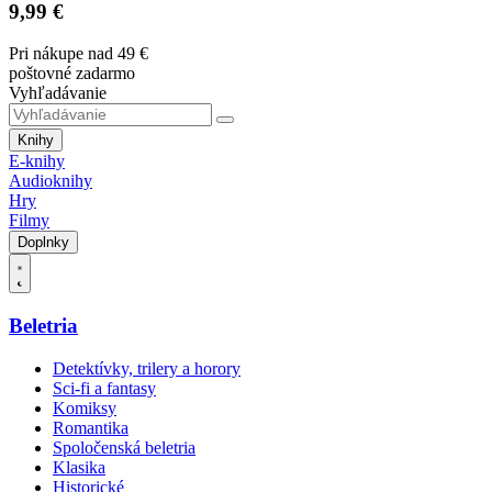
9,99 €
Pri nákupe nad 49 €
poštovné zadarmo
Vyhľadávanie
Knihy
E-knihy
Audioknihy
Hry
Filmy
Doplnky
Beletria
Detektívky, trilery a horory
Sci-fi a fantasy
Komiksy
Romantika
Spoločenská beletria
Klasika
Historické