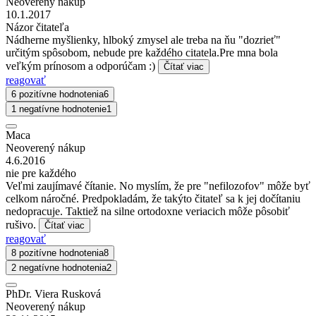
Neoverený nákup
10.1.2017
Názor čitateľa
Nádherne myšlienky, hlboký zmysel ale treba na ňu "dozrieť"
určitým spôsobom, nebude pre každého citatela.Pre mna bola
veľkým prínosom a odporúčam :)
Čítať viac
reagovať
6 pozitívne hodnotenia
6
1 negatívne hodnotenie
1
Maca
Neoverený nákup
4.6.2016
nie pre každého
Veľmi zaujímavé čítanie. No myslím, že pre "nefilozofov" môže byť
celkom náročné. Predpokladám, že takýto čitateľ sa k jej dočítaniu
nedopracuje. Taktiež na silne ortodoxne veriacich môže pôsobiť
rušivo.
Čítať viac
reagovať
8 pozitívne hodnotenia
8
2 negatívne hodnotenia
2
PhDr. Viera Rusková
Neoverený nákup