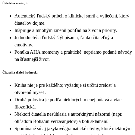
Čitatelia oceňujú
Autentický ľudský príbeh o klinickej smrti a vyliečení, ktorý
čitateľov dojme.
Inšpiruje a mnohým zmenil pohľad na život a priority.
Jednoduchý a ľudský štýl písania, ľahko čitateľný a
emotívny.
Ponúka AHA momenty a praktické, nepriamo podané návody
na šťastnejší život.
Čitatelia ďalej hodnotia
Kniha nie je pre každého; vyžaduje si určitú zrelosť a
otvorenú myseľ.
Druhá polovica je podľa niektorých menej pútavá a viac
filozofická.
Niektorí čitatelia nesúhlasia s autorkinými názormi (napr.
ohľadom Boha/univerza/anjelov) a boli sklamaní.
Spomínané sú aj jazykové/gramatické chyby, ktoré niektorým