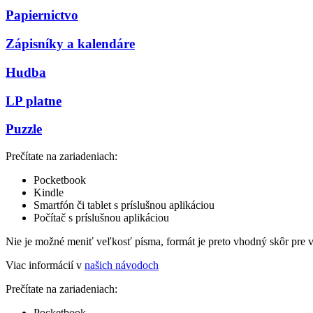
Papiernictvo
Zápisníky a kalendáre
Hudba
LP platne
Puzzle
Prečítate na zariadeniach:
Pocketbook
Kindle
Smartfón či tablet s príslušnou aplikáciou
Počítač s príslušnou aplikáciou
Nie je možné meniť veľkosť písma, formát je preto vhodný skôr pre 
Viac informácií v
našich návodoch
Prečítate na zariadeniach:
Pocketbook