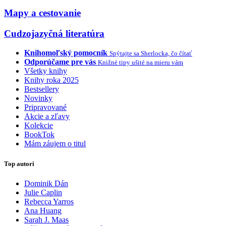
Mapy a cestovanie
Cudzojazyčná literatúra
Knihomoľský pomocník
Spýtajte sa Sherlocka, čo čítať
Odporúčame pre vás
Knižné tipy ušité na mieru vám
Všetky knihy
Knihy roka 2025
Bestsellery
Novinky
Pripravované
Akcie a zľavy
Kolekcie
BookTok
Mám záujem o titul
Top autori
Dominik Dán
Julie Caplin
Rebecca Yarros
Ana Huang
Sarah J. Maas