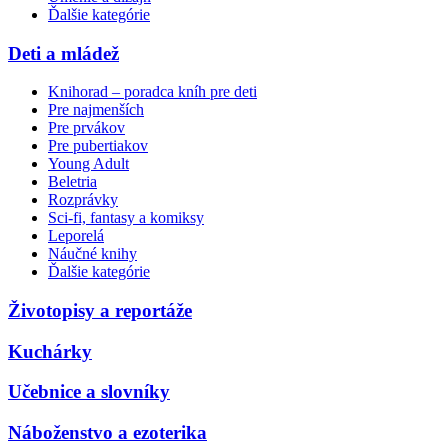
Ďalšie kategórie
Deti a mládež
Knihorad – poradca kníh pre deti
Pre najmenších
Pre prvákov
Pre pubertiakov
Young Adult
Beletria
Rozprávky
Sci-fi, fantasy a komiksy
Leporelá
Náučné knihy
Ďalšie kategórie
Životopisy a reportáže
Kuchárky
Učebnice a slovníky
Náboženstvo a ezoterika