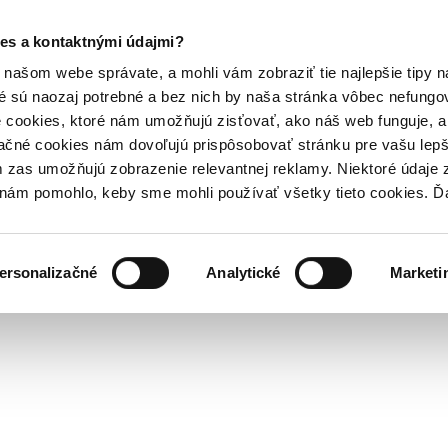
es a kontaktnými údajmi?
našom webe správate, a mohli vám zobraziť tie najlepšie tipy n
é sú naozaj potrebné a bez nich by naša stránka vôbec nefung
 cookies, ktoré nám umožňujú zisťovať, ako náš web funguje, a 
ačné cookies nám dovoľujú prispôsobovať stránku pre vašu lepši
zas umožňujú zobrazenie relevantnej reklamy. Niektoré údaje z
y nám pomohlo, keby sme mohli používať všetky tieto cookies. 
ersonalizačné
Analytické
Marketi