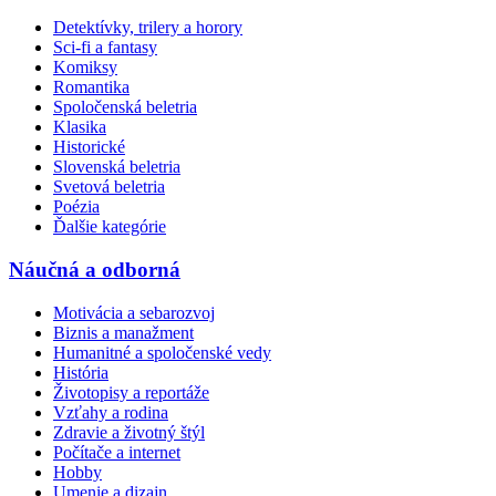
Detektívky, trilery a horory
Sci-fi a fantasy
Komiksy
Romantika
Spoločenská beletria
Klasika
Historické
Slovenská beletria
Svetová beletria
Poézia
Ďalšie kategórie
Náučná a odborná
Motivácia a sebarozvoj
Biznis a manažment
Humanitné a spoločenské vedy
História
Životopisy a reportáže
Vzťahy a rodina
Zdravie a životný štýl
Počítače a internet
Hobby
Umenie a dizajn