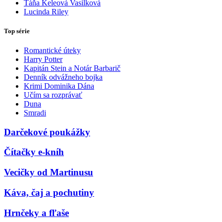
Táňa Keleová Vasilková
Lucinda Riley
Top série
Romantické úteky
Harry Potter
Kapitán Stein a Notár Barbarič
Denník odvážneho bojka
Krimi Dominika Dána
Učím sa rozprávať
Duna
Smradi
Darčekové poukážky
Čítačky e-kníh
Vecičky od Martinusu
Káva, čaj a pochutiny
Hrnčeky a fľaše