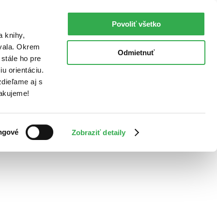
Povoliť všetko
a knihy,
ovala. Okrem
Odmietnuť
stále ho pre
u orientáciu.
dieľame aj s
Ďakujeme!
ngové
Zobraziť detaily