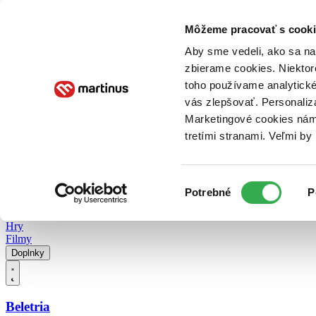
Doručenie
Kníhkupectvá
Knihovrátok
Poukážky
Knižný blog
Kontakt
Môžeme pracovať s cooki
Aby sme vedeli, ako sa na 
zbierame cookies. Niektor
E-knihy
Audioknihy
Hry
Filmy
Knihy
Doplnky
toho používame analytické
vás zlepšovať. Personaliz
Vyhľadávanie
Marketingové cookies nám 
tretími stranami. Veľmi b
Prihlásiť
Vyhľadávanie
Výber
Knihy
Potrebné
P
súhlasu
E-knihy
Audioknihy
Hry
Filmy
Doplnky
Beletria