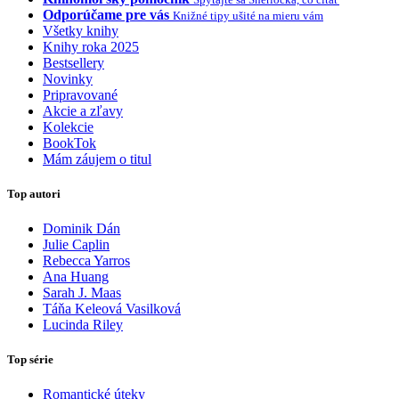
Odporúčame pre vás
Knižné tipy ušité na mieru vám
Všetky knihy
Knihy roka 2025
Bestsellery
Novinky
Pripravované
Akcie a zľavy
Kolekcie
BookTok
Mám záujem o titul
Top autori
Dominik Dán
Julie Caplin
Rebecca Yarros
Ana Huang
Sarah J. Maas
Táňa Keleová Vasilková
Lucinda Riley
Top série
Romantické úteky