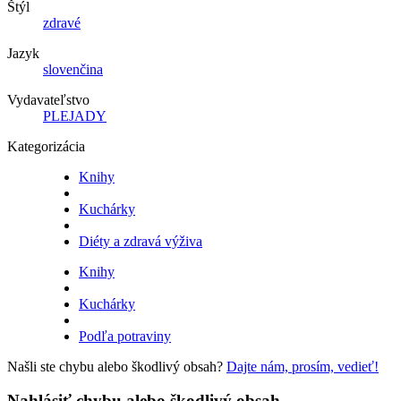
Štýl
zdravé
Jazyk
slovenčina
Vydavateľstvo
PLEJADY
Kategorizácia
Knihy
Kuchárky
Diéty a zdravá výživa
Knihy
Kuchárky
Podľa potraviny
Našli ste chybu alebo škodlivý obsah?
Dajte nám, prosím, vedieť!
Nahlásiť chybu alebo škodlivý obsah