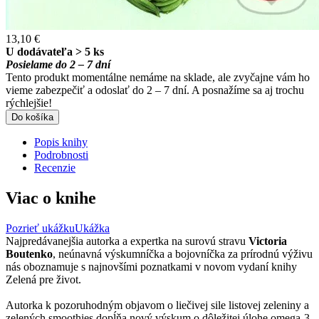
13,10 €
U dodávateľa > 5 ks
Posielame do 2 – 7 dní
Tento produkt momentálne nemáme na sklade, ale zvyčajne vám ho
vieme zabezpečiť a odoslať do 2 – 7 dní. A posnažíme sa aj trochu
rýchlejšie!
Do košíka
Popis knihy
Podrobnosti
Recenzie
Viac o knihe
Pozrieť ukážku
Ukážka
Najpredávanejšia autorka a expertka na surovú stravu
Victoria
Boutenko
, neúnavná výskumníčka a bojovníčka za prírodnú výživu
nás oboznamuje s najnovšími poznatkami v novom vydaní knihy
Zelená pre život.
Autorka k pozoruhodným objavom o liečivej sile listovej zeleniny a
zelených smoothies dopĺňa nový výskum o dôležitej úlohe omega-3