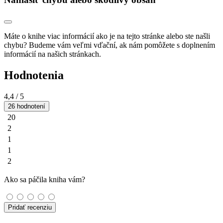
Máte o knihe viac informácií ako je na tejto stránke alebo ste našli
chybu? Budeme vám veľmi vďační, ak nám pomôžete s doplnením
informácií na našich stránkach.
Hodnotenia
4,4
/ 5
26 hodnotení
20
2
1
1
2
Ako sa páčila kniha vám?
Pridať recenziu