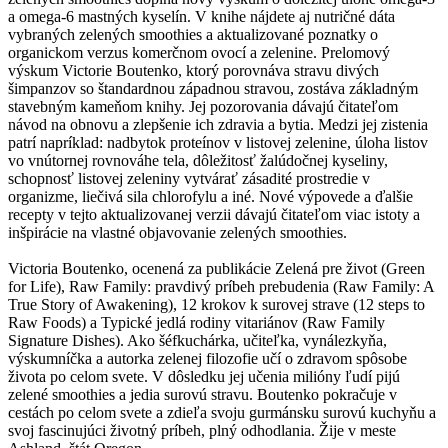
a omega-6 mastných kyselín. V knihe nájdete aj nutričné dáta
vybraných zelených smoothies a aktualizované poznatky o
organickom verzus komerčnom ovocí a zelenine. Prelomový
výskum Victorie Boutenko, ktorý porovnáva stravu divých
šimpanzov so štandardnou západnou stravou, zostáva základným
stavebným kameňom knihy. Jej pozorovania dávajú čitateľom
návod na obnovu a zlepšenie ich zdravia a bytia. Medzi jej zistenia
patrí napríklad: nadbytok proteínov v listovej zelenine, úloha listov
vo vnútornej rovnováhe tela, dôležitosť žalúdočnej kyseliny,
schopnosť listovej zeleniny vytvárať zásadité prostredie v
organizme, liečivá sila chlorofylu a iné. Nové výpovede a ďalšie
recepty v tejto aktualizovanej verzii dávajú čitateľom viac istoty a
inšpirácie na vlastné objavovanie zelených smoothies.
Victoria Boutenko, ocenená za publikácie Zelená pre život (Green
for Life), Raw Family: pravdivý príbeh prebudenia (Raw Family: A
True Story of Awakening), 12 krokov k surovej strave (12 steps to
Raw Foods) a Typické jedlá rodiny vitariánov (Raw Family
Signature Dishes). Ako šéfkuchárka, učiteľka, vynálezkyňa,
výskumníčka a autorka zelenej filozofie učí o zdravom spôsobe
života po celom svete. V dôsledku jej učenia milióny ľudí pijú
zelené smoothies a jedia surovú stravu. Boutenko pokračuje v
cestách po celom svete a zdieľa svoju gurmánsku surovú kuchyňu a
svoj fascinujúci životný príbeh, plný odhodlania. Žije v meste