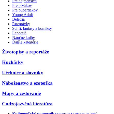
Pre najmenších
Pre prvákov
Pre pubertiakov
Young Adult
Beletria
Rozprávky
Sci-fi, fantasy a komiksy
Leporelá
Náučné knihy
Ďalšie kategórie
Životopisy a reportáže
Kuchárky
Učebnice a slovníky
Náboženstvo a ezoterika
Mapy a cestovanie
Cudzojazyčná literatúra
Knihomoľský pomocník
Spýtajte sa Sherlocka, čo čítať