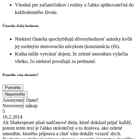
Vhodná pre začiatočníkov i rodiny a ľahko aplikovateľná do
každodenného života.
Čitatelia ďalej hodnotia
Niektorí čitatelia spochybňujú dôveryhodnosť autorky kvôli
jej osobným stravovacím návykom (konzumácia rýb).
Kniha môže vytvárať dojem, že zelené smoothies vyliečia
všetko, čo niektorí považujú za prehnané.
Pomohlo vám zhrnutie?
Pomohlo
Nepomohlo
Anonymný čitateľ
Neoverený nákup
5
16.2.2014
Ak Shakespeare písal nadčasové diela, ktoré dokázal prijať každý,
potom tento text je ľahko stráviteľný a to doslova, ako zelené
smoothie, ktorého príprava a chuť vám dokáže vyraziť dych.