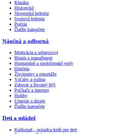
Klasika
Historické
Slovenská beletria
Svetová beletria
Poézia
Ďalšie kategórie
Náučná a odborná
Motivácia a sebarozvoj
Biznis a manažment
Humanitné a spoločenské vedy
História
Životopisy a reportáže
Vzťahy a rodina
Zdravie a životný štýl
Počítače a internet
Hobby
Umenie a dizajn
Ďalšie kategórie
Deti a mládež
Knihorad – poradca kníh pre deti