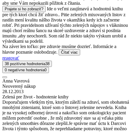
aby sme Vám nepokazili pôžitok z čítania.
Ide o veľmi zaujímavú a hodnotnú knihu
Prajete si ho zobraziť?
pre tých ktorí chcú žiť zdravo.. Pitie zelených mixovaných listov z
rastlín mení kvalitu nášho života v okamžiku kedy ich začneme
robiť. Pri pravidelnom užívaní týchto zelených nápojov s vlákninou
majú chorí reálnu šancu na skoré uzdravenie a zdraví si posilnia
imunitu ,aby neochoreli. Som rád že niekto takýto výskum urobil a
výsledkami sa podelil.
Na záver len toľko: pre zdravie musíme dozrieť. Informácie a
hlavne poznanie oslobodzuje.
Čítať viac
reagovať
38 pozitívne hodnotenia
38
0 negatívne hodnotenia
0
Anna Vavrová
Neoverený nákup
28.12.2013
Zelená pre život - hodnotenie knihy
Doporučujem všetkým tým, ktorým záleží na zdraví, som obohatená
mnohými zisteniami, ktoré som o listovej zelenine nevedela. Kniha
je na vysokej odbornej úrovni a nakoľko som onkologicky pacient
môžem potvrdiť osobne , že môj zdravotný stav sa aj vďaka pitiu
zelených smoothies dôrazne zlepšil.Je správne mať úctu k Darcovi
života i týmto spôsobom, že neprehliadame potraviny, ktoré možno