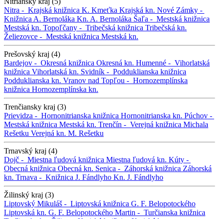
Nitriansky kraj (5)
Nitra -
Krajská knižnica K. Kmeťka
Krajská kn.
Nové Zámky -
Knižnica A. Bernoláka
Kn. A. Bernoláka
Šaľa -
Mestská knižnica
Mestská kn.
Topoľčany -
Tribečská knižnica
Tribečská kn.
Želiezovce -
Mestská knižnica
Mestská kn.
Prešovský kraj (4)
Bardejov -
Okresná knižnica
Okresná kn.
Humenné -
Vihorlatská
knižnica
Vihorlatská kn.
Svidník -
Podduklianska knižnica
Podduklianska kn.
Vranov nad Topľou -
Hornozemplínska
knižnica
Hornozemplínska kn.
Trenčiansky kraj (3)
Prievidza -
Hornonitrianska knižnica
Hornonitrianska kn.
Púchov -
Mestská knižnica
Mestská kn.
Trenčín -
Verejná knižnica Michala
Rešetku
Verejná kn. M. Rešetku
Trnavský kraj (4)
Dojč -
Miestna ľudová knižnica
Miestna ľudová kn.
Kúty -
Obecná knižnica
Obecná kn.
Senica -
Záhorská knižnica
Záhorská
kn.
Trnava -
Knižnica J. Fándlyho
Kn. J. Fándlyho
Žilinský kraj (3)
Liptovský Mikuláš -
Liptovská knižnica G. F. Belopotockého
Liptovská kn. G. F. Belopotockého
Martin -
Turčianska knižnica