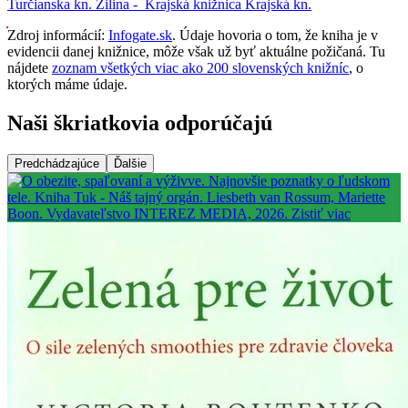
Turčianska kn.
Žilina -
Krajská knižnica
Krajská kn.
Zdroj informácií:
Infogate.sk
. Údaje hovoria o tom, že kniha je v
evidencii danej knižnice, môže však už byť aktuálne požičaná. Tu
nájdete
zoznam všetkých viac ako 200 slovenských knižníc
, o
ktorých máme údaje.
Naši škriatkovia odporúčajú
Predchádzajúce
Ďalšie