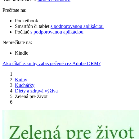
Prečítate na:
Pocketbook
Smartfón či tablet
s podporovanou aplikáciou
Počítač
s podporovanou aplikáciou
Neprečítate na:
Kindle
Ako čítať e-knihy zabezpečené cez Adobe DRM?
Knihy
Kuchárky
Diéty a zdravá výživa
Zelená pre Život