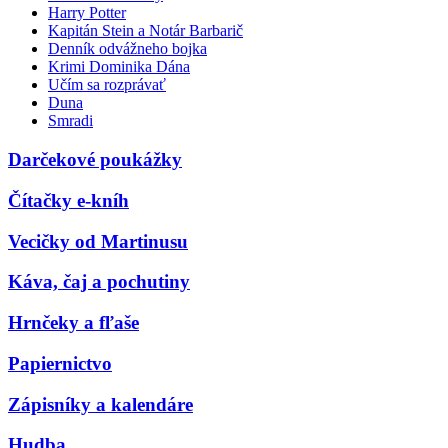
Harry Potter
Kapitán Stein a Notár Barbarič
Denník odvážneho bojka
Krimi Dominika Dána
Učím sa rozprávať
Duna
Smradi
Darčekové poukážky
Čítačky e-kníh
Vecičky od Martinusu
Káva, čaj a pochutiny
Hrnčeky a fľaše
Papiernictvo
Zápisníky a kalendáre
Hudba