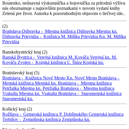
Boutenko, neúnavná výskumníčka a bojovníčka za prírodnú výživu
nás oboznamuje s najnovšími poznatkami v novom vydaní knihy
Zelená pre život. Autorka k pozoruhodným objavom o liečivej sile..
(2)
Bratislava-Dúbravka -
Miestna knižnica Dúbravka
Miestna kn.
Dúbravka
Prievidza -
Knižnica M. Mišíka Prievidza
Kn. M. Mišíka
Prievidza
Banskobystrický kraj (2)
Banská Bystrica -
Verejná knižnica M. Kováča
Verejná kn. M.
Kováča
Zvolen -
Krajská knižnica Ľ. Štúra
Krajská kn.
Bratislavský kraj (5)
Bratislava -
Knižnica Nové Mesto
Kn. Nové Mesto
Bratislava -
Mestská knižnica
Mestská kn.
Bratislava -
Miestna knižnica
Petržalka
Miestna kn. Petržalka
Bratislava -
Miestna knižnica
Vrakuňa
Miestna kn. Vrakuňa
Bratislava -
Staromestská knižnica
Staromestská kn.
Košický kraj (2)
Rožňava -
Gemerská knižnica P. Dobšinského
Gemerská knižnica
Trebišov -
Zemplínska knižnica
Zemplínska kn.