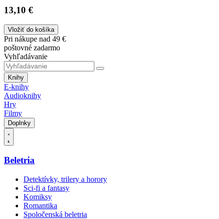
13,10 €
Vložiť do košíka
Pri nákupe nad 49 €
poštovné zadarmo
Vyhľadávanie
Knihy
E-knihy
Audioknihy
Hry
Filmy
Doplnky
Beletria
Detektívky, trilery a horory
Sci-fi a fantasy
Komiksy
Romantika
Spoločenská beletria