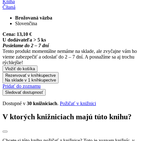
Kniha
Čítaná
Brožovaná väzba
Slovenčina
Cena:
13,10 €
U dodávateľa > 5 ks
Posielame do 2 – 7 dní
Tento produkt momentálne nemáme na sklade, ale zvyčajne vám ho
vieme zabezpečiť a odoslať do 2 – 7 dní. A posnažíme sa aj trochu
rýchlejšie!
Vložiť do košíka
Rezervovať v kníhkupectve
Na sklade v 1 kníhkupectve
Pridať do zoznamu
Sledovať dostupnosť
Dostupné v
30 knižniciach
.
Požičať v knižnici
V ktorých knižniciach majú túto knihu?
Chcete si túto knihu požičať z knižnice? Toto je zoznam knižníc, v