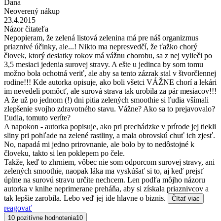
Dana
Neoverený nákup
23.4.2015
Názor čitateľa
Nepopieram, že zelená listová zelenina má pre náš organizmus
priaznivé účinky, ale...! Nikto ma nepresvedčí, že ťažko chorý
človek, ktorý desiatky rokov má vážnu chorobu, sa z nej vylieči po
3,5 mesiaci jedenia surovej stravy. A ešte u jedinca by som tomu
možno bola ochotná veriť, ale aby sa tento zázrak stal v štvorčlennej
rodine!!! Kde autorka opisuje, ako boli všetci VÁŽNE chorí a lekári
im nevedeli pomôcť, ale surová strava tak urobila za pár mesiacov!!!
A že už po jednom (!) dni pitia zelených smoothie si ľudia všímali
zlepšenie svojho zdravotného stavu. Vážne? Ako sa to prejavovalo?
Ľudia, tomuto veríte?
A napokon - autorka popisuje, ako pri prechádzke v prírode jej tiekli
sliny pri pohľade na zelené rastliny, a mala obrovskú chuť ich zjesť.
No, napadá mi jedno prirovnanie, ale bolo by to nedôstojné k
človeku, takto si len poklepem po čele.
Takže, keď to zhrniem, vôbec nie som odporcom surovej stravy, ani
zelených smoothie, naopak láka ma vyskúšať si to, aj keď prejsť
úplne na surovú stravu určite nechcem. Len podľa môjho názoru
autorka v knihe neprimerane preháňa, aby si získala priaznivcov a
tak lepšie zarobila. Lebo veď jej ide hlavne o biznis.
Čítať viac
reagovať
10 pozitívne hodnotenia
10