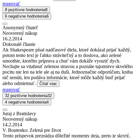
reagovať
8 pozitívne hodnotenia
8
6 negatívne hodnotenia
6
Anonymný čitateľ
Neoverený nákup
16.2.2014
Dokonalé čítanie
Ak Shakespeare písal nadčasové diela, ktoré dokázal prijať každý,
potom tento text je ľahko stráviteľný a to doslova, ako zelené
smoothie, ktorého príprava a chuť vám dokáže vyraziť dych.
Nechajte sa vtiahnuť zelenou stravou a poznáte tajomstvo skvelého
pocitu nie len na tele ale aj na duši. Jednoznačne odporúčam, kniha
nič nenúti, len podáva informácie, ktoré môže každý buď prijať
alebo odmietnuť.
Čítať viac
reagovať
32 pozitívne hodnotenia
32
4 negatívne hodnotenia
4
Juraj z Bratislavy
Neoverený nákup
14.2.2014
V. Boutenko: Zelená pre život
Tento príspevok prezrádza dôležité momenty deja, preto je skrytý,