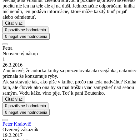
Nechajte sa vtiahnuť zelenou stravou a poznáte tajomstvo skvelého
pocitu nie len na tele ale aj na duši. Jednoznačne odporúčam, kniha
nič nenúti, len podáva informácie, ktoré môže každý buď prijať
alebo odmietnuť.
Čítať viac
0 pozitívne hodnotenia
0 negatívne hodnotenia
Petra
Neoverený nákup
1
26.3.2016
Zaujímavé, že autorka knihy sa prezentovala ako vegánka, nakoniec
priznala že konzumuje ryby.
Ak sa stravuje tak, ako píše v knihe, prečo má teda nadváhu? Kniha
fajn, ale človek ako ona by sa mal trošku viac zamyslieť nad sebou
samým. Vodu káže, víno pije. Toť k pani Boutenko.
Čítať viac
0 pozitívne hodnotenia
0 negatívne hodnotenia
Peter Kralovič
Overený zákazník
19.2.2017