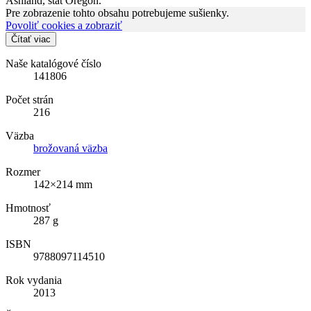
Ashland, štát Oregon.
Pre zobrazenie tohto obsahu potrebujeme sušienky.
Povoliť cookies a zobraziť
Čítať viac
Naše katalógové číslo
141806
Počet strán
216
Väzba
brožovaná väzba
Rozmer
142×214 mm
Hmotnosť
287 g
ISBN
9788097114510
Rok vydania
2013