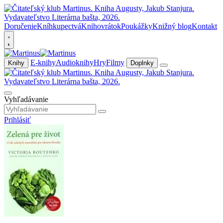
Doručenie
Kníhkupectvá
Knihovrátok
Poukážky
Knižný blog
Kontakt
E-knihy
Audioknihy
Hry
Filmy
Knihy
Doplnky
Vyhľadávanie
Prihlásiť