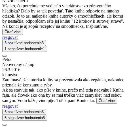
Názor čitateľa
Všetko, čo potrebujeme vedieť o vitariánstve zo zdravotného
hľadiska? Dalo by sa tak povedať. Táto kniha odpovie na mnoho
otázok. Je to asi najlepšia kniha autorky o smoothiečkach, ale komu
by nestačila, odporúčam ešte jej knihu "12 krokov k surovej strave".
Na konci je aj zopár receptov na smoothiečka. Inšpiratívne.
Čítať viac
reagovať
3 pozitívne hodnotenia
3
1 negatívne hodnotenie
1
Petra
Neoverený nákup
26.3.2016
klamstvo
Zaujímavé, že autorka knihy sa prezentovala ako vegánka, nakoniec
priznala že konzumuje ryby.
Ak sa stravuje tak, ako píše v knihe, prečo má teda nadváhu? Kniha
fajn, ale človek ako ona by sa mal trošku viac zamyslieť nad sebou
samým. Vodu káže, víno pije. Toť k pani Boutenko.
Čítať viac
reagovať
6 pozitívne hodnotenia
6
5 negatívne hodnotenia
5