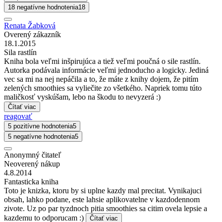
18 negatívne hodnotenia
18
Renata Žabková
Overený zákazník
18.1.2015
Sila rastlín
Kniha bola veľmi inšpirujúca a tiež veľmi poučná o sile rastlín.
Autorka podávala informácie veľmi jednoducho a logicky. Jediná
vec sa mi na nej nepáčila a to, že máte z knihy dojem, že pitím
zelených smoothies sa vyliečite zo všetkého. Napriek tomu túto
maličkosť vyskúšam, lebo na škodu to nevyzerá :)
Čítať viac
reagovať
5 pozitívne hodnotenia
5
5 negatívne hodnotenia
5
Anonymný čitateľ
Neoverený nákup
4.8.2014
Fantasticka kniha
Toto je knizka, ktoru by si uplne kazdy mal precitat. Vynikajuci
obsah, lahko podane, este lahsie aplikovatelne v kazdodennom
zivote. Uz po par tyzdnoch pitia smoothies sa citim ovela lepsie a
kazdemu to odporucam :)
Čítať viac