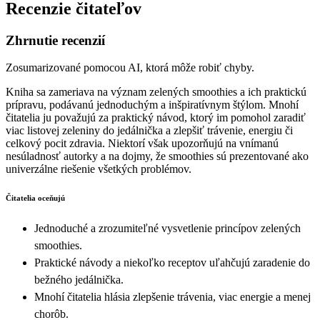
Recenzie čitateľov
Zhrnutie recenzií
Zosumarizované pomocou AI, ktorá môže robiť chyby.
Kniha sa zameriava na význam zelených smoothies a ich praktickú
prípravu, podávanú jednoduchým a inšpiratívnym štýlom. Mnohí
čitatelia ju považujú za praktický návod, ktorý im pomohol zaradiť
viac listovej zeleniny do jedálnička a zlepšiť trávenie, energiu či
celkový pocit zdravia. Niektorí však upozorňujú na vnímanú
nesúladnosť autorky a na dojmy, že smoothies sú prezentované ako
univerzálne riešenie všetkých problémov.
Čitatelia oceňujú
Jednoduché a zrozumiteľné vysvetlenie princípov zelených
smoothies.
Praktické návody a niekoľko receptov uľahčujú zaradenie do
bežného jedálnička.
Mnohí čitatelia hlásia zlepšenie trávenia, viac energie a menej
chorôb.