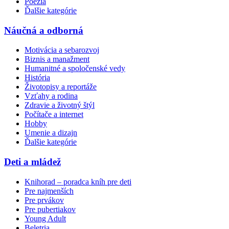
Poézia
Ďalšie kategórie
Náučná a odborná
Motivácia a sebarozvoj
Biznis a manažment
Humanitné a spoločenské vedy
História
Životopisy a reportáže
Vzťahy a rodina
Zdravie a životný štýl
Počítače a internet
Hobby
Umenie a dizajn
Ďalšie kategórie
Deti a mládež
Knihorad – poradca kníh pre deti
Pre najmenších
Pre prvákov
Pre pubertiakov
Young Adult
Beletria