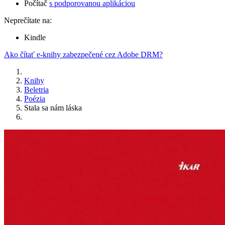
Počítač
s podporovanou aplikáciou
Neprečítate na:
Kindle
Ako čítať e-knihy zabezpečené cez Adobe DRM?
Knihy
Beletria
Poézia
Stala sa nám láska