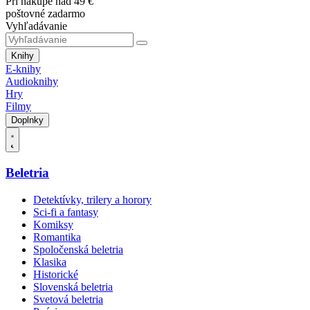
Pri nákupe nad 49 €
poštovné zadarmo
Vyhľadávanie
Knihy
E-knihy
Audioknihy
Hry
Filmy
Doplnky
Beletria
Detektívky, trilery a horory
Sci-fi a fantasy
Komiksy
Romantika
Spoločenská beletria
Klasika
Historické
Slovenská beletria
Svetová beletria