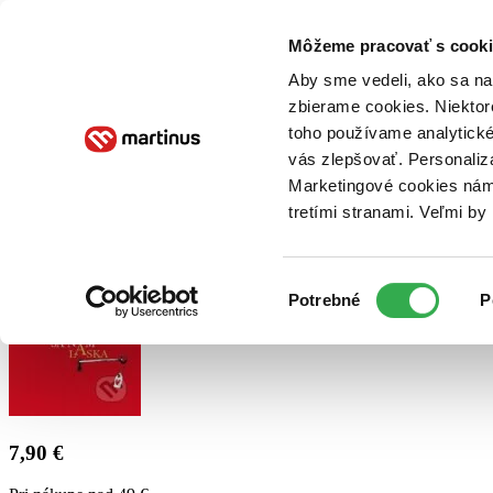
Doručenie
Kníhkupectvá
Knihovrátok
Poukážky
Knižný blog
Kontakt
Môžeme pracovať s cooki
Aby sme vedeli, ako sa na 
zbierame cookies. Niektor
E-knihy
Audioknihy
Hry
Filmy
Knihy
Doplnky
toho používame analytické
vás zlepšovať. Personaliz
Vyhľadávanie
Marketingové cookies nám 
tretími stranami. Veľmi b
Prihlásiť
Výber
Potrebné
P
súhlasu
7,90 €