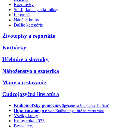
Rozprávky
Sci-fi, fantasy a komiksy
Leporelá
Náučné knihy
Ďalšie kategórie
Životopisy a reportáže
Kuchárky
Učebnice a slovníky
Náboženstvo a ezoterika
Mapy a cestovanie
Cudzojazyčná literatúra
Knihomoľský pomocník
Spýtajte sa Sherlocka, čo čítať
Odporúčame pre vás
Knižné tipy ušité na mieru vám
Všetky knihy
Knihy roka 2025
Bestsellery