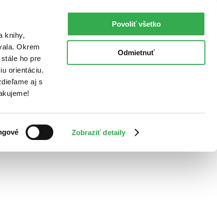
Povoliť všetko
a knihy,
ovala. Okrem
Odmietnuť
stále ho pre
u orientáciu.
dieľame aj s
Ďakujeme!
ngové
Zobraziť detaily