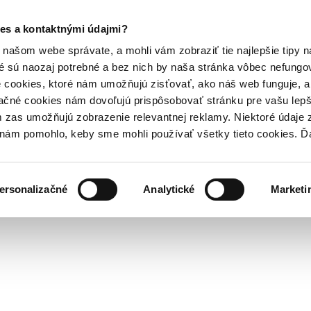
es a kontaktnými údajmi?
našom webe správate, a mohli vám zobraziť tie najlepšie tipy n
é sú naozaj potrebné a bez nich by naša stránka vôbec nefung
 cookies, ktoré nám umožňujú zisťovať, ako náš web funguje, a 
ačné cookies nám dovoľujú prispôsobovať stránku pre vašu lepši
zas umožňujú zobrazenie relevantnej reklamy. Niektoré údaje z
y nám pomohlo, keby sme mohli používať všetky tieto cookies. 
ersonalizačné
Analytické
Marketi