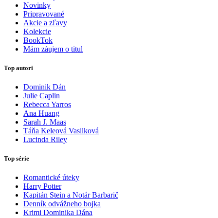
Novinky
Pripravované
Akcie a zľavy
Kolekcie
BookTok
Mám záujem o titul
Top autori
Dominik Dán
Julie Caplin
Rebecca Yarros
Ana Huang
Sarah J. Maas
Táňa Keleová Vasilková
Lucinda Riley
Top série
Romantické úteky
Harry Potter
Kapitán Stein a Notár Barbarič
Denník odvážneho bojka
Krimi Dominika Dána