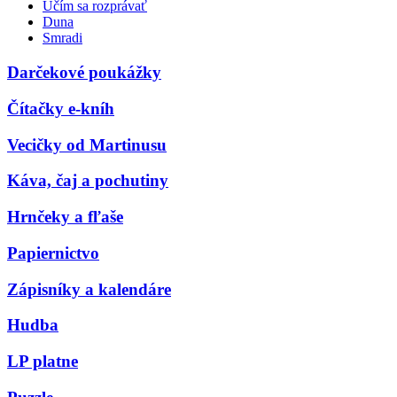
Učím sa rozprávať
Duna
Smradi
Darčekové poukážky
Čítačky e-kníh
Vecičky od Martinusu
Káva, čaj a pochutiny
Hrnčeky a fľaše
Papiernictvo
Zápisníky a kalendáre
Hudba
LP platne