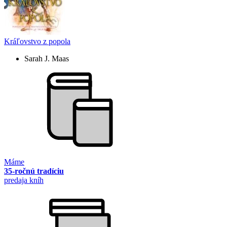
Kráľovstvo z popola
Sarah J. Maas
Máme
35-ročnú tradíciu
predaja kníh