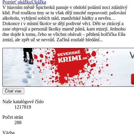
Pozrieť ukážku
Ukážka
V hlavním městě Špicberků panuje v období polární noci zdánlivý
klid. Pod rouškou tmy se tu však dějí mnohé nepravosti: pašování
alkoholu, vybíjení sobích stád, manželské hádky a nevěra…
Dokonce i v místní školce se dějí podivné věci. Děti se ztrácejí a
zase objevují a personál školky marně pátrá, kam mizejí. Jednoho
dne dojde k tomu, čeho se všichni obávali – pětiletá holčička Ella
zmizí, ale zpět už se nevrátí. Začíná zoufalé hledání...
Čítať viac
Naše katalógové číslo
1217819
Počet strán
288
Väzba