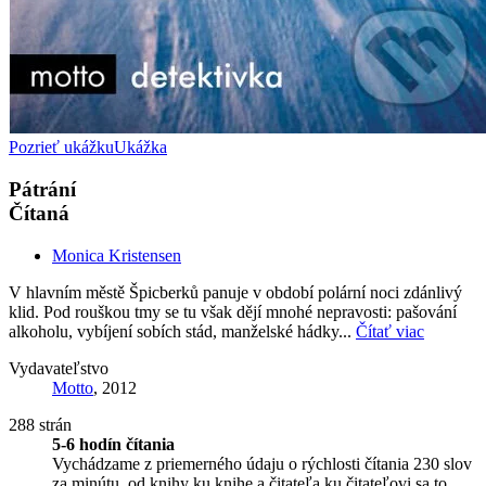
Pozrieť ukážku
Ukážka
Pátrání
Čítaná
Monica Kristensen
V hlavním městě Špicberků panuje v období polární noci zdánlivý
klid. Pod rouškou tmy se tu však dějí mnohé nepravosti: pašování
alkoholu, vybíjení sobích stád, manželské hádky...
Čítať viac
Vydavateľstvo
Motto
, 2012
288 strán
5-6 hodín čítania
Vychádzame z priemerného údaju o rýchlosti čítania 230 slov
za minútu, od knihy ku knihe a čitateľa ku čitateľovi sa to