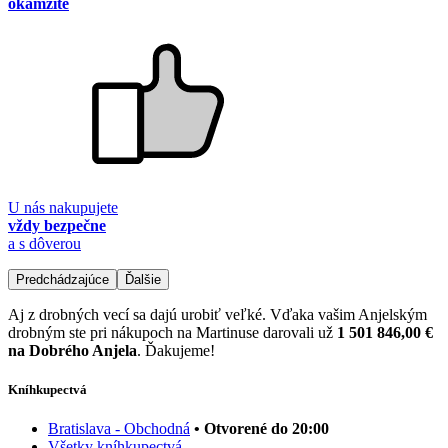
okamžite
U nás nakupujete
vždy bezpečne
a s dôverou
Predchádzajúce
Ďalšie
Aj z drobných vecí sa dajú urobiť veľké. Vďaka vašim Anjelským
drobným ste pri nákupoch na Martinuse darovali už
1 501 846,00 €
na Dobrého Anjela
. Ďakujeme!
Kníhkupectvá
Bratislava - Obchodná
• Otvorené do 20:00
Všetky kníhkupectvá