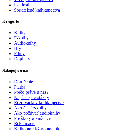
Udalosti
Spriatelené kníhkupectvá
Kategórie
Knihy
E-knihy
Audioknihy
Hry
Filmy
Doplnky
Nakupujte u nás
Doručenie
Platba
Prečo práve u nás?
Najčastejšie otázky
Rezervácia v kníhkupectve
Ako čítať e-knihy
Ako počúvať audioknihy
Pre školy a knižnice
Reklamácie
Knihomoľský pomocník