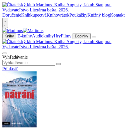
Doručenie
Kníhkupectvá
Knihovrátok
Poukážky
Knižný blog
Kontakt
E-knihy
Audioknihy
Hry
Filmy
Knihy
Doplnky
Vyhľadávanie
Prihlásiť