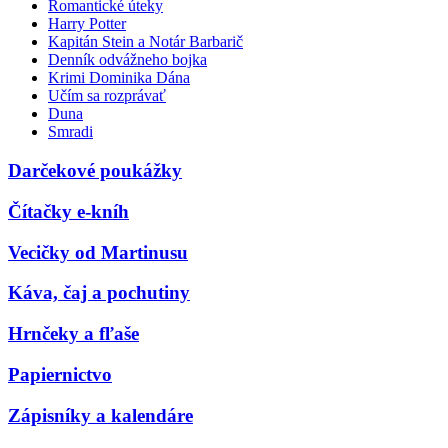
Romantické úteky
Harry Potter
Kapitán Stein a Notár Barbarič
Denník odvážneho bojka
Krimi Dominika Dána
Učím sa rozprávať
Duna
Smradi
Darčekové poukážky
Čítačky e-kníh
Vecičky od Martinusu
Káva, čaj a pochutiny
Hrnčeky a fľaše
Papiernictvo
Zápisníky a kalendáre