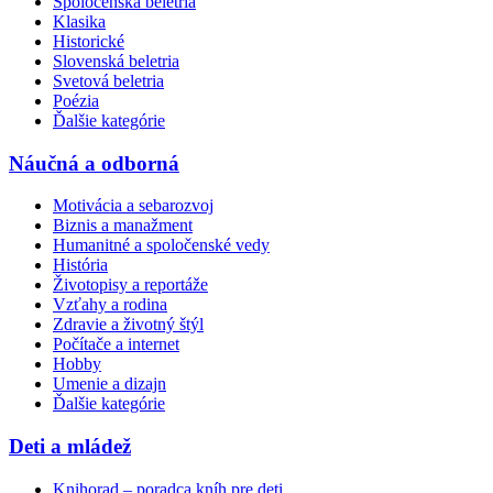
Spoločenská beletria
Klasika
Historické
Slovenská beletria
Svetová beletria
Poézia
Ďalšie kategórie
Náučná a odborná
Motivácia a sebarozvoj
Biznis a manažment
Humanitné a spoločenské vedy
História
Životopisy a reportáže
Vzťahy a rodina
Zdravie a životný štýl
Počítače a internet
Hobby
Umenie a dizajn
Ďalšie kategórie
Deti a mládež
Knihorad – poradca kníh pre deti