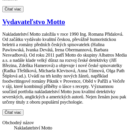
Čítať viac
Vydavateľstvo Motto
Nakladatelství Motto založila v roce 1990 Ing. Romana Přidalová.
Od začátku vydávalo kvalitní českou, převážně humoristickou
beletrii a romány předních českých spisovatelek (Halina
Pawlowská, Ivanka Devátá, Irena Obermannová, Barbara
Nesvadbová). Od roku 2011 patří Motto do skupiny Albatros Media
a.s. a nadále klade velký důraz na rozvoj české detektivky (Jiří
Březina, Zdeňka Hamerová) a objevuje i nové české spisovatelky
(Radka Třeštíková, Michaela Klevisová, Anna Tůmová, Olga Path
Štiplová ad.). Uvádí na trh knihy nových žánrů, například
foodwritingové romány Piknik v Provence, Oběd v Paříži a Večeře
v ráji, které kombinují příběhy o lásce s recepty. Významnou
součástí portfolia nakladatelství Motto jsou kvalitní detektivky
severských, anglických a amerických autorů. Nejen ženám jsou pak
určeny tituly z oboru populární psychologie.
Čítať viac
Obchodný názov
Nakladatelství Motto