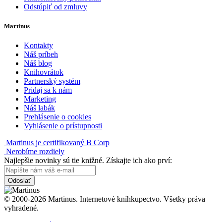
Odstúpiť od zmluvy
Martinus
Kontakty
Náš príbeh
Náš blog
Knihovrátok
Partnerský systém
Pridaj sa k nám
Marketing
Náš labák
Prehlásenie o cookies
Vyhlásenie o prístupnosti
Martinus je certifikovaný B Corp
Nerobíme rozdiely
Najlepšie novinky sú tie knižné. Získajte ich ako prví:
Odoslať
© 2000-2026 Martinus. Internetové kníhkupectvo. Všetky práva
vyhradené.