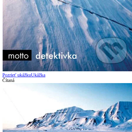
Pozrieť ukážku
Ukážka
Čítaná