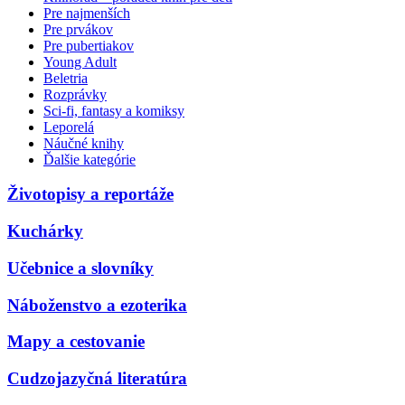
Pre najmenších
Pre prvákov
Pre pubertiakov
Young Adult
Beletria
Rozprávky
Sci-fi, fantasy a komiksy
Leporelá
Náučné knihy
Ďalšie kategórie
Životopisy a reportáže
Kuchárky
Učebnice a slovníky
Náboženstvo a ezoterika
Mapy a cestovanie
Cudzojazyčná literatúra