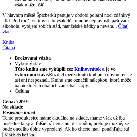
však môže líšiť.
V hlavním městě Špicberků panuje v období polární noci zdánlivý
klid. Pod rouškou tmy se tu však dějí mnohé nepravosti: pašování
alkoholu, vybíjení sobích stád, manželské hádky a nevěra...
Čítať
viac
Kniha
Čítaná
Brožovaná väzba
Výborný stav
Túto knihu sme vykúpili cez
Knihovrátok
a je vo
výbornom stave.
Rozdiel medzi touto knihou a novou by ste
asi ani nespoznali. Knihu sme označili nálepkou, ktorá môže
na niektorých obaloch zanechať stopy.
Čeština
Cena:
7,99 €
Na sklade
Posielame ihneď
Tento produkt síce máme aktuálne na sklade, máme však už iba
posledné kusy a ďalšie už nemá ani distribútor, preto je možné, že
bude onedlho úplne vypredaný. Ak ho chcete mať, ponáhľajte sa!
Vložiť do košíka