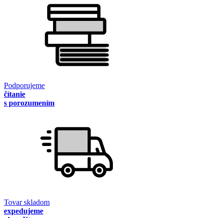
Podporujeme
čítanie
s porozumením
Tovar skladom
expedujeme