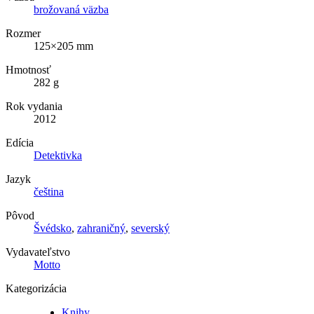
brožovaná väzba
Rozmer
125×205 mm
Hmotnosť
282 g
Rok vydania
2012
Edícia
Detektivka
Jazyk
čeština
Pôvod
Švédsko
,
zahraničný
,
severský
Vydavateľstvo
Motto
Kategorizácia
Knihy