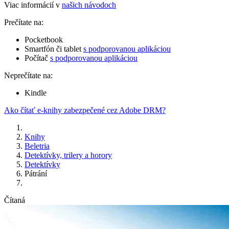
Viac informácií v
našich návodoch
Prečítate na:
Pocketbook
Smartfón či tablet
s podporovanou aplikáciou
Počítač
s podporovanou aplikáciou
Neprečítate na:
Kindle
Ako čítať e-knihy zabezpečené cez Adobe DRM?
Knihy
Beletria
Detektívky, trilery a horory
Detektívky
Pátrání
Čítaná