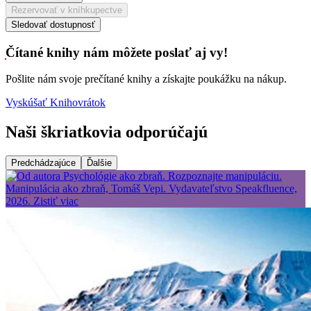
Rezervovať v kníhkupectve
Sledovať dostupnosť
Čítané knihy nám môžete poslať aj vy!
Pošlite nám svoje prečítané knihy a získajte poukážku na nákup.
Vyskúšať Knihovrátok
Naši škriatkovia odporúčajú
Predchádzajúce
Ďalšie