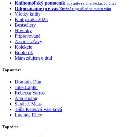
Knihomoľský pomocník
Spýtajte sa Sherlocka, čo čítať
Odporúčame pre vás
Knižné tipy ušité na mieru vám
Všetky knihy
Knihy roka 2025
Bestsellery
Novinky
Pripravované
Akcie a zľavy
Kolekcie
BookTok
Mám záujem o titul
Top autori
Dominik Dán
Julie Caplin
Rebecca Yarros
Ana Huang
Sarah J. Maas
Táňa Keleová Vasilková
Lucinda Riley
Top série