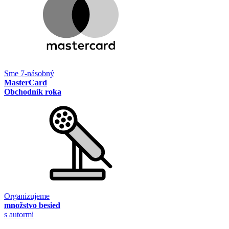
Sme 7-násobný
MasterCard
Obchodník roka
Organizujeme
množstvo besied
s autormi