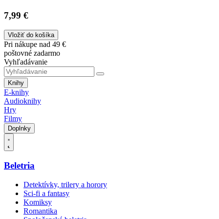
7,99 €
Vložiť do košíka
Pri nákupe nad 49 €
poštovné zadarmo
Vyhľadávanie
Knihy
E-knihy
Audioknihy
Hry
Filmy
Doplnky
Beletria
Detektívky, trilery a horory
Sci-fi a fantasy
Komiksy
Romantika