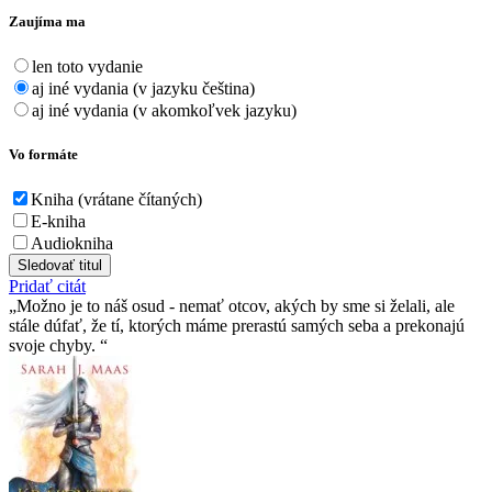
Zaujíma ma
len toto vydanie
aj iné vydania (v jazyku čeština)
aj iné vydania (v akomkoľvek jazyku)
Vo formáte
Kniha (vrátane čítaných)
E-kniha
Audiokniha
Sledovať titul
Pridať citát
Možno je to náš osud - nemať otcov, akých by sme si želali, ale
stále dúfať, že tí­, ktorých máme prerastú samých seba a prekonajú
svoje chyby.