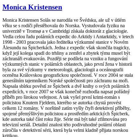
Monica Kristensen
Monica Kristensen Solås se narodila ve Švédsku, ale už v útlém
věku se s rodiči přestěhovala do Norska. Vystudovala fyziku na
univerzitě v Tromsø a v Cambridgi získala doktorát z glaciologie.
Vedla celou řadu polárních expedic do Arktidy i Antarktidy, v letech
1998 - 2003 pracovala jako ředitelka výzkumné stanice v Novém
Ålesundu na Špicberkách. Jedna z expedic však skončila tragicky,
když její kolega spadl do trhliny a zemřel a zbytek týmu musel být
záchranáři evakuován. Později se podílela na vzniku a fungování
výzkumných stanic v polárních oblastech, jako první žena v historii
byla za své výzkumy v meteorologii, glaciologii a oceánografii
oceněna Královskou geografickou společností. V roce 2004 se stala
generálním tajemníkem Norské společnosti pro záchranu na moři.
Napsala sbírku pověstí ze Špicberk a dvě knihy o svých polárních
expedicích, v roce 2007 se však konečně rozhodla napsat pořádný
příběh pro širokou veřejnost. A tak vyšel první krimi-román s
policistou Knutem Fjeldem, kterého se autorka chystá provést
celkem 12 romány. V norštině zatím vyšly čtyři detektivní příběhy,
spojené přemýšlivým policistou a prostředím arktických Špicberk,
kde autorka také část roku žije. Série má být také zfilmována pro
televizní seriál. Detailní znalost této podivuhodné polární oblasti
zúročila v detektivní sérii, která byla velmi kladně přijata norskou
kritikou.