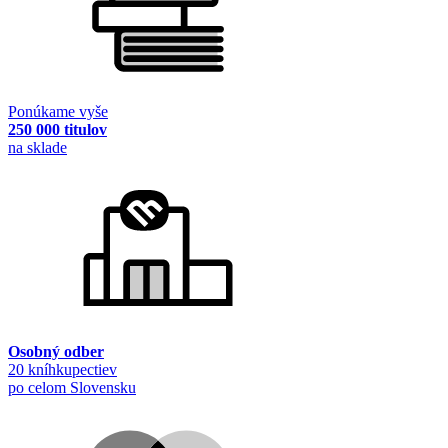
Ponúkame vyše
250 000 titulov
na sklade
Osobný odber
20 kníhkupectiev
po celom Slovensku