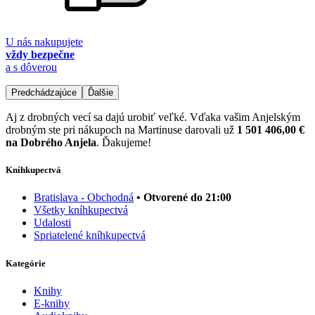
U nás nakupujete
vždy bezpečne
a s dôverou
Predchádzajúce
Ďalšie
Aj z drobných vecí sa dajú urobiť veľké. Vďaka vašim Anjelským
drobným ste pri nákupoch na Martinuse darovali už
1 501 406,00 €
na Dobrého Anjela
. Ďakujeme!
Kníhkupectvá
Bratislava - Obchodná
• Otvorené do 21:00
Všetky kníhkupectvá
Udalosti
Spriatelené kníhkupectvá
Kategórie
Knihy
E-knihy