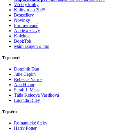
Všetky knihy
Knihy roka 2025
Bestsellery
Novinky
Pripravované
Akcie a zľavy
Kolekcie
BookTok
Mám záujem o titul
Top autori
Dominik Dán
Julie Caplin
Rebecca Yarros
Ana Huang
Sarah J. Maas
Táňa Keleová Vasilková
Lucinda Riley
Top série
Romantické úteky
Harry Potter