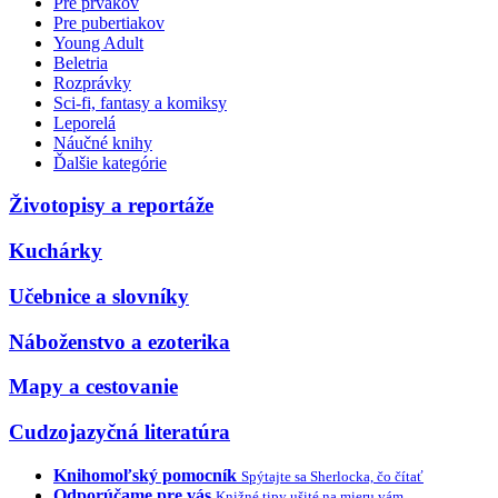
Pre prvákov
Pre pubertiakov
Young Adult
Beletria
Rozprávky
Sci-fi, fantasy a komiksy
Leporelá
Náučné knihy
Ďalšie kategórie
Životopisy a reportáže
Kuchárky
Učebnice a slovníky
Náboženstvo a ezoterika
Mapy a cestovanie
Cudzojazyčná literatúra
Knihomoľský pomocník
Spýtajte sa Sherlocka, čo čítať
Odporúčame pre vás
Knižné tipy ušité na mieru vám