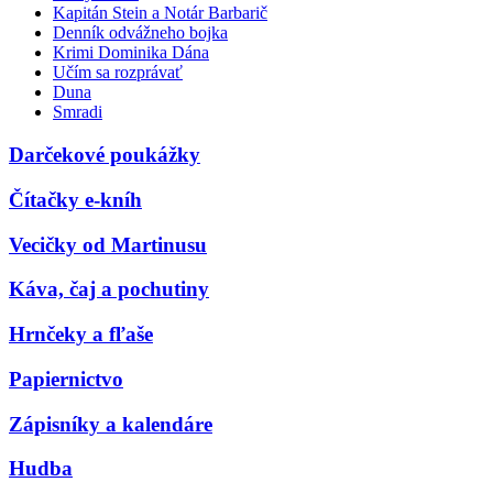
Kapitán Stein a Notár Barbarič
Denník odvážneho bojka
Krimi Dominika Dána
Učím sa rozprávať
Duna
Smradi
Darčekové poukážky
Čítačky e-kníh
Vecičky od Martinusu
Káva, čaj a pochutiny
Hrnčeky a fľaše
Papiernictvo
Zápisníky a kalendáre
Hudba