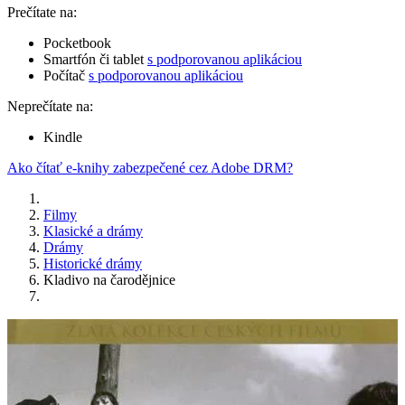
Prečítate na:
Pocketbook
Smartfón či tablet
s podporovanou aplikáciou
Počítač
s podporovanou aplikáciou
Neprečítate na:
Kindle
Ako čítať e-knihy zabezpečené cez Adobe DRM?
Filmy
Klasické a drámy
Drámy
Historické drámy
Kladivo na čarodějnice