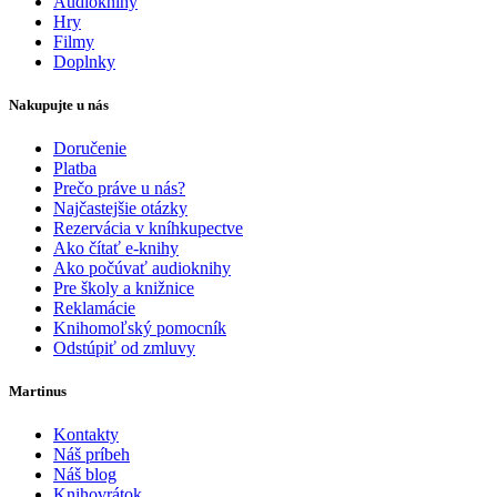
Audioknihy
Hry
Filmy
Doplnky
Nakupujte u nás
Doručenie
Platba
Prečo práve u nás?
Najčastejšie otázky
Rezervácia v kníhkupectve
Ako čítať e-knihy
Ako počúvať audioknihy
Pre školy a knižnice
Reklamácie
Knihomoľský pomocník
Odstúpiť od zmluvy
Martinus
Kontakty
Náš príbeh
Náš blog
Knihovrátok