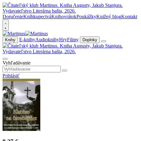
Doručenie
Kníhkupectvá
Knihovrátok
Poukážky
Knižný blog
Kontakt
E-knihy
Audioknihy
Hry
Filmy
Knihy
Doplnky
Vyhľadávanie
Prihlásiť