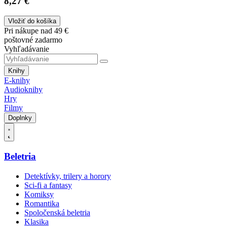
8,27 €
Vložiť do košíka
Pri nákupe nad 49 €
poštovné zadarmo
Vyhľadávanie
Knihy
E-knihy
Audioknihy
Hry
Filmy
Doplnky
Beletria
Detektívky, trilery a horory
Sci-fi a fantasy
Komiksy
Romantika
Spoločenská beletria
Klasika