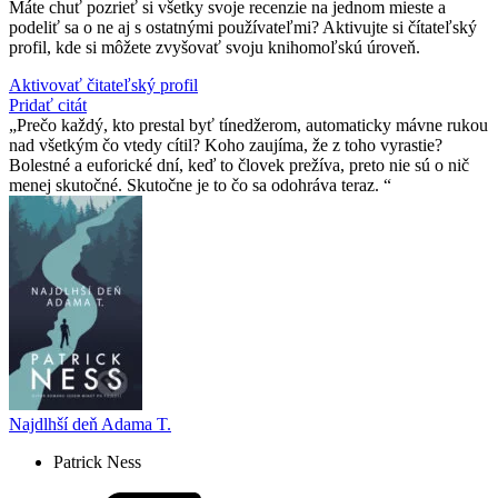
Máte chuť pozrieť si všetky svoje recenzie na jednom mieste a
podeliť sa o ne aj s ostatnými používateľmi? Aktivujte si čítateľský
profil, kde si môžete zvyšovať svoju knihomoľskú úroveň.
Aktivovať čitateľský profil
Pridať citát
Prečo každý, kto prestal byť tínedžerom, automaticky mávne rukou
nad všetkým čo vtedy cítil? Koho zaujíma, že z toho vyrastie?
Bolestné a euforické dní, keď to človek prežíva, preto nie sú o nič
menej skutočné. Skutočne je to čo sa odohráva teraz.
Najdlhší deň Adama T.
Patrick Ness