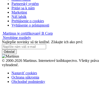
Partnerský systém
Pridaj sa k nám
Marketing
Náš labák
Prehlásenie o cookies
Vyhlásenie o prístupnosti
Martinus je certifikovaný B Corp
Nerobíme rozdiely
Najlepšie novinky sú tie knižné. Získajte ich ako prví:
Odoslať
© 2000-2026 Martinus. Internetové kníhkupectvo. Všetky práva
vyhradené.
Nastaviť cookies
Ochrana súkromia
Obchodné podmienky