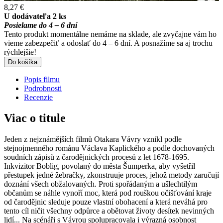
8,27 €
U dodávateľa 2 ks
Posielame do 4 – 6 dní
Tento produkt momentálne nemáme na sklade, ale zvyčajne vám ho
vieme zabezpečiť a odoslať do 4 – 6 dní. A posnažíme sa aj trochu
rýchlejšie!
Do košíka
Popis filmu
Podrobnosti
Recenzie
Viac o titule
Jeden z nejznámějších filmů Otakara Vávry vznikl podle
stejnojmenného románu Václava Kaplického a podle dochovaných
soudních zápisů z čarodějnických procesů z let 1678-1695.
Inkvizitor Boblig, povolaný do města Šumperka, aby vyšetřil
přestupek jedné žebračky, zkonstruuje proces, jehož metody zaručují
doznání všech obžalovaných. Proti spořádaným a ušlechtilým
občanům se náhle vynoří moc, která pod rouškou očišťování kraje
od čarodějnic sleduje pouze vlastní obohacení a která neváhá pro
tento cíl ničit všechny odpůrce a obětovat životy desítek nevinných
lidí... Na scénáři s Vávrou spolupracovala i výrazná osobnost