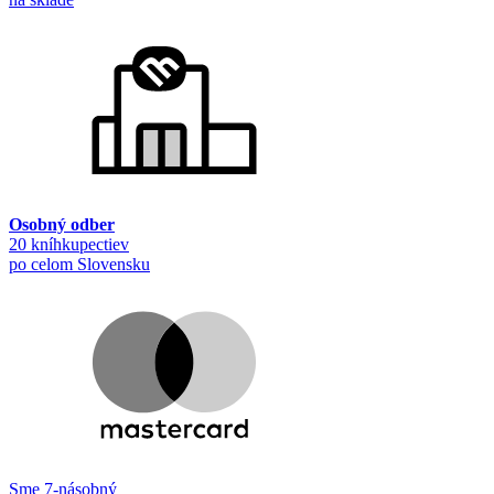
Osobný odber
20 kníhkupectiev
po celom Slovensku
Sme 7-násobný