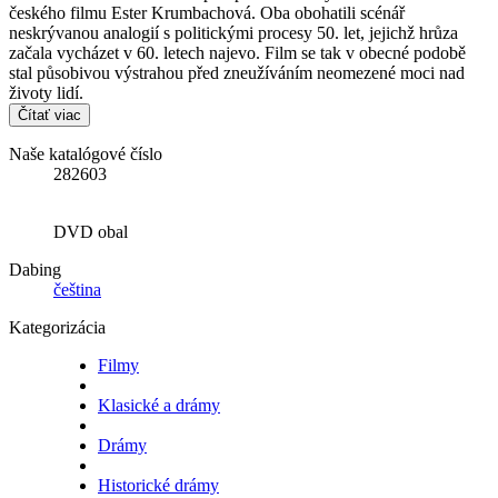
českého filmu Ester Krumbachová. Oba obohatili scénář
neskrývanou analogií s politickými procesy 50. let, jejichž hrůza
začala vycházet v 60. letech najevo. Film se tak v obecné podobě
stal působivou výstrahou před zneužíváním neomezené moci nad
životy lidí.
Čítať viac
Naše katalógové číslo
282603
DVD obal
Dabing
čeština
Kategorizácia
Filmy
Klasické a drámy
Drámy
Historické drámy