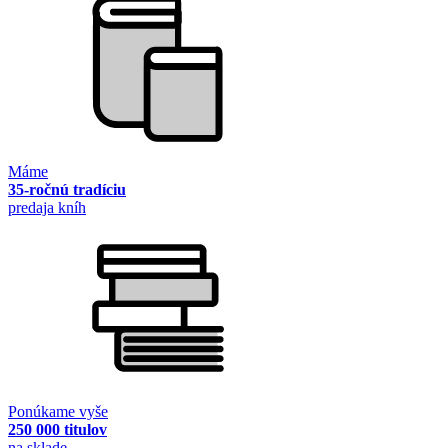
Máme
35-ročnú tradíciu
predaja kníh
Ponúkame vyše
250 000 titulov
na sklade